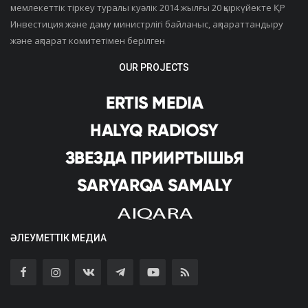
мемлекеттік тіркеу туралы куәлік 2014 жылғы 20 қыркүйекте ҚР
Инвестиция және даму министрлігі байланыс, ақпараттандыру
және ақпарат комитетімен берілген
OUR PROJECTS
ӘЛЕУМЕТТІК МЕДИА