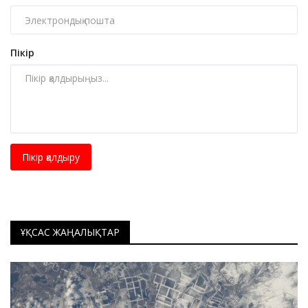
Пікір
Пікір қалдыру
ҰҚСАС ЖАҢАЛЫҚТАР