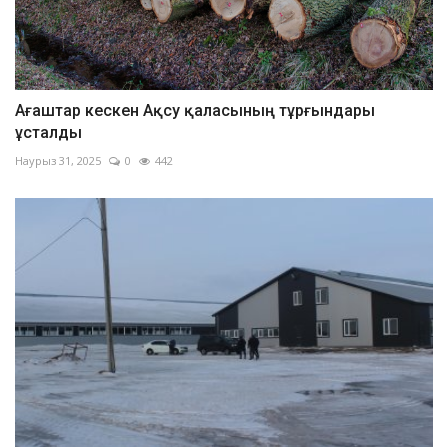
Ағаштар кескен Ақсу қаласының тұрғындары
ұсталды
Наурыз 31, 2025
0
442