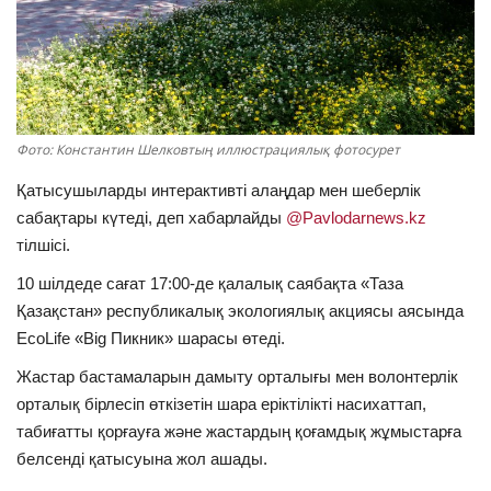
ОЙЫН-САУЫҚ
АРНАЙЫ ЖОБА
OFFICIAL
Фото: Константин Шелковтың иллюстрациялық фотосурет
Қатысушыларды интерактивті алаңдар мен шеберлік
Құрылтай
сабақтары күтеді, деп хабарлайды
@Pavlodarnews.kz
тілшісі.
Тілді тандаңыз
10 шілдеде сағат 17:00-де қалалық саябақта «Таза
Қазақша
Русский
Қазақстан» республикалық экологиялық акциясы аясында
EcoLife «Big Пикник» шарасы өтеді.
Жастар бастамаларын дамыту орталығы мен волонтерлік
орталық бірлесіп өткізетін шара еріктілікті насихаттап,
табиғатты қорғауға және жастардың қоғамдық жұмыстарға
белсенді қатысуына жол ашады.