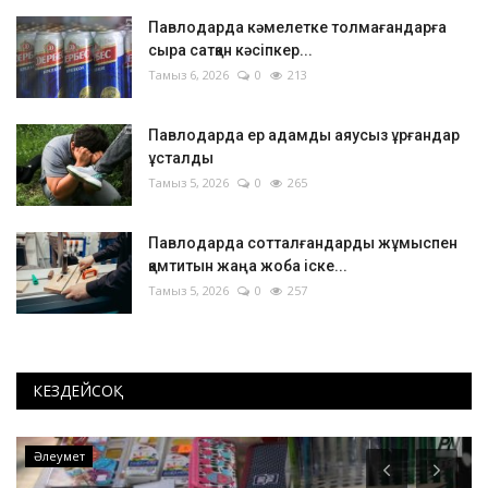
Павлодарда кәмелетке толмағандарға
сыра сатқан кәсіпкер...
Тамыз 6, 2026
0
213
Павлодарда ер адамды аяусыз ұрғандар
ұсталды
Тамыз 5, 2026
0
265
Павлодарда сотталғандарды жұмыспен
қамтитын жаңа жоба іске...
Тамыз 5, 2026
0
257
КЕЗДЕЙСОҚ
Оқиға