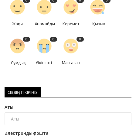
0
0
0
0
Жақсы
Ұнамайды
Керемет
Қызық
0
0
0
Сұмдық
Өкінішті
Мәссаған
СІЗДІҢ ПІКІРІҢІЗ
Аты
Электрондық пошта