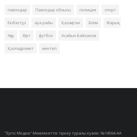
павлодар
Павлодар облысы
полиция
спорт
Екібастұз
ауа райы
Қазақстан
Білім
Жарық
Ақсу
Өрт
футбол
Асайын Байханов
Қазгидромет
мектеп
"Ертiс Медиа" Мемлекеттік тіркеу туралы куәлік: №14564-АА