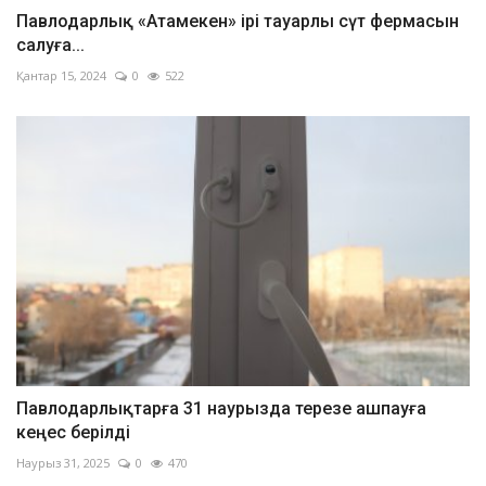
Павлодарлық «Атамекен» ірі тауарлы сүт фермасын
салуға...
Қантар 15, 2024
0
522
Павлодарлықтарға 31 наурызда терезе ашпауға
кеңес берілді
Наурыз 31, 2025
0
470