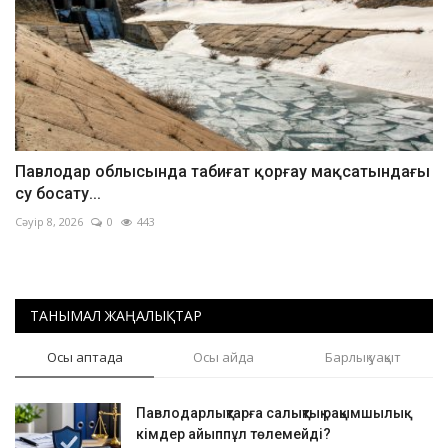
Павлодар облысында табиғат қорғау мақсатындағы
су босату...
Сәуір 8, 2026
0
443
ТАНЫМАЛ ЖАҢАЛЫҚТАР
Осы аптада
Осы айда
Барлық уақыт
Павлодарлықтарға салықтық рақымшылық:
кімдер айыппұл төлемейді?