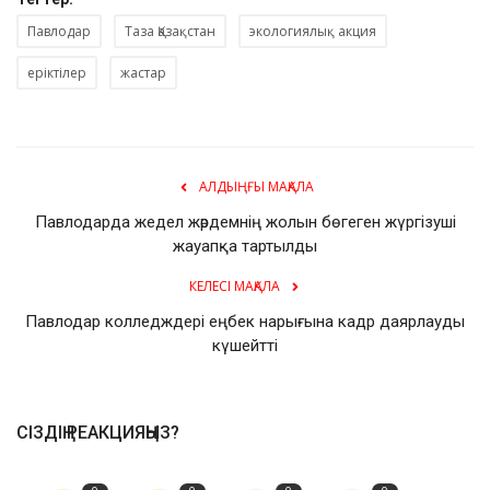
Павлодар
Таза Қазақстан
экологиялық акция
еріктілер
жастар
АЛДЫҢҒЫ МАҚАЛА
Павлодарда жедел жәрдемнің жолын бөгеген жүргізуші
жауапқа тартылды
КЕЛЕСІ МАҚАЛА
Павлодар колледждері еңбек нарығына кадр даярлауды
күшейтті
СІЗДІҢ РЕАКЦИЯҢЫЗ?