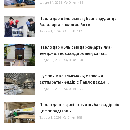
Шілде 31, 2026
0
455
Павлодар облысының барлық ауданда
балаларға арналған бокс...
Тамыз 1, 2026
0
412
Павлодар облысында жаңартылған
теміржол вокзалдарының саны...
Шілде 31, 2026
0
398
Құс пен мал азығының сапасын
арттыратын өндіріс Павлодарда...
Шілде 31, 2026
0
396
Павлодарлық кәсіпорын жиһаз өндірісін
цифрландырды
Тамыз 1, 2026
0
395