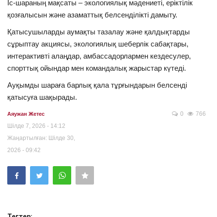
Іс-шараның мақсаты – экологиялық мәдениеті, еріктілік
қозғалысын және азаматтық белсенділікті дамыту.
Қатысушыларды аумақты тазалау және қалдықтарды
сұрыптау акциясы, экологиялық шеберлік сабақтары,
интерактивті алаңдар, амбассадорлармен кездесулер,
спорттық ойындар мен командалық жарыстар күтеді.
Ауқымды шараға барлық қала тұрғындарын белсенді
қатысуға шақырады.
0
766
Аяужан Жетес
Шілде 7, 2026 - 14:12
Жаңартылған: Шілде 30,
2026 - 09:42
Тегтер: