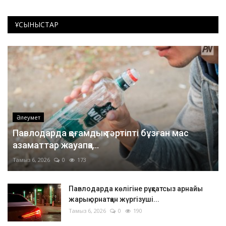
ҰСЫНЫСТАР
Әлеумет
Павлодарда қоғамдық тәртіпті бұзған мас
азаматтар жауапқа...
Тамыз 6, 2026
0
173
Павлодарда көлігіне рұқсатсыз арнайы
жарық орнатқан жүргізуші...
Тамыз 6, 2026
0
190