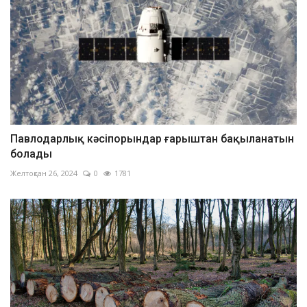
Павлодарлық кәсіпорындар ғарыштан бақыланатын
болады
Желтоқсан 26, 2024
0
1781