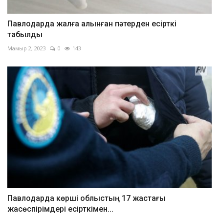
Павлодарда жалға алынған пәтерден есірткі
табылды
Мамыр 2, 2023
0
143
Павлодарда көрші облыстың 17 жастағы
жасөспірімдері есірткімен...