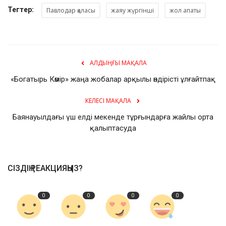
Тегтер:
Павлодар қаласы
жаяу жүргінші
жол апаты
АЛДЫҢҒЫ МАҚАЛА
«Богатырь Көмір» жаңа жобалар арқылы өндірісті ұлғайтпақ
КЕЛЕСІ МАҚАЛА
Баянауылдағы үш елді мекенде тұрғындарға жайлы орта
қалыптасуда
СІЗДІҢ РЕАКЦИЯҢЫЗ?
0
0
0
0