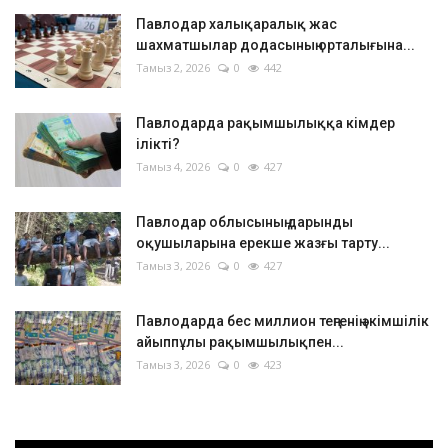
Павлодар халықаралық жас
шахматшылар додасының орталығына...
Тамыз 2, 2026
0
442
Павлодарда рақымшылыққа кімдер
ілікті?
Тамыз 4, 2026
0
427
Павлодар облысының дарынды
оқушыларына ерекше жазғы тарту...
Тамыз 3, 2026
0
427
Павлодарда бес миллион теңгенің әкімшілік
айыппұлы рақымшылықпен...
Тамыз 3, 2026
0
423