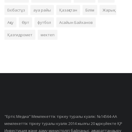
Екібастұз
ауа райы
Қазақстан
Білім
Жарық
Ақсу
Өрт
футбол
Асайын Байханов
Қазгидромет
мектеп
"Ертiс Медиа" Мемлекеттік тіркеу туралы куәлік: №14564-АА
мемлекеттік тіркеу туралы куәлік 2014 жылғы 20 қыркүйекте ҚР
Инвестиция және даму министрлігі байланыс, ақпараттандыру