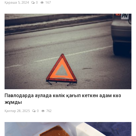
Қараша 5, 2024
0
167
Павлодарда аулада көлік қағып кеткен адам көз
жұмды
Қантар 28, 2025
0
762