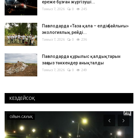
ереже бұзған жүргізуші...
Тамыз 7, 2026
0
245
Павлодарда «Таза қала – елдің байлығы»
экологиялық рейді...
Тамыз 7, 2026
0
236
Павлодарда құрылыс қалдықтарын
заңсыз төккендер анықталды
Тамыз 7, 2026
0
249
КЕЗДЕЙСОҚ
ОЙЫН-САУЫҚ