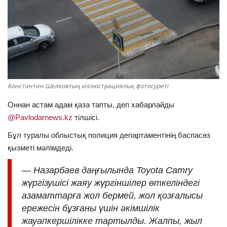
ОЙЫН-САУЫҚ
АРНАЙЫ ЖОБА
OFFICIAL
Константин Шелковтың иллюстрациялық фотосуреті
Құрылтай
Оннан астам адам қаза тапты, деп хабарлайды
@Pavlodarnews.kz
тілшісі.
Тілді тандаңыз
Бұл туралы облыстық полиция департаментінің баспасөз
Қазақша
Русский
қызметі мәлімдеді.
— Назарбаев даңғылында Toyota Camry
жүргізушісі жаяу жүргіншілер өткеліндегі
азаматтарға жол бермей, жол қозғалысы
ережесін бұзғаны үшін әкімшілік
жауапкершілікке тартылды. Жалпы, жыл