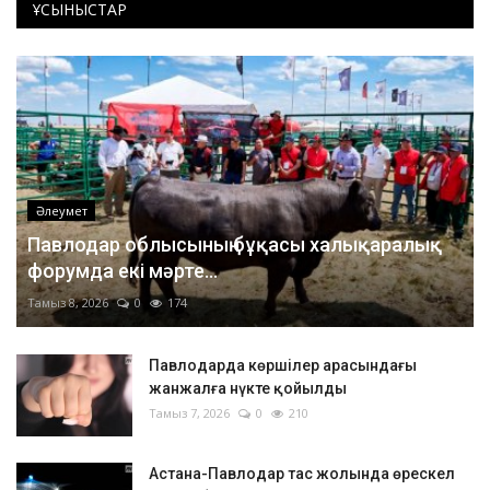
ҰСЫНЫСТАР
Әлеумет
Павлодар облысының бұқасы халықаралық
форумда екі мәрте...
Тамыз 8, 2026
0
174
Павлодарда көршілер арасындағы
жанжалға нүкте қойылды
Тамыз 7, 2026
0
210
Астана-Павлодар тас жолында өрескел