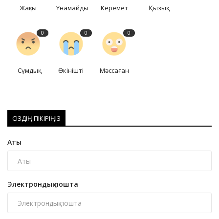
Жақсы
Ұнамайды
Керемет
Қызық
0
0
0
Сұмдық
Өкінішті
Мәссаған
СІЗДІҢ ПІКІРІҢІЗ
Аты
Электрондық пошта