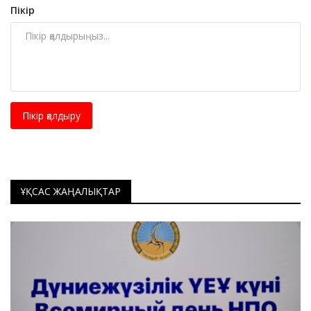
Пікір
Пікір қалдыру
ҰҚСАС ЖАҢАЛЫҚТАР