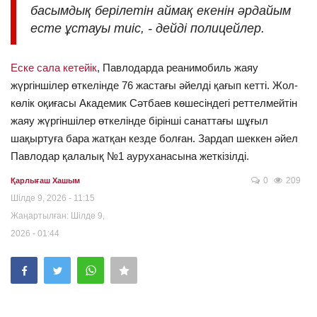
басымдық берілетін аймақ екенін әрдайым
есте ұстауы тиіс, - дейді полицейлер.
Еске сала кетейік
, Павлодарда реанимобиль жаяу
жүргіншілер өткелінде 76 жастағы әйелді қағып кетті. Жол-
көлік оқиғасы Академик Сәтбаев көшесіндегі реттелмейтін
жаяу жүргіншілер өткелінде бірінші санаттағы шұғыл
шақыртуға бара жатқан кезде болған. Зардап шеккен әйел
Павлодар қалалық №1 ауруханасына жеткізілді.
0
209
Қарлығаш Хашым
Шілде 9, 2026 - 11:15
Жаңартылған: Шілде 9,
2026 - 01:44