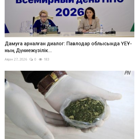
Дамуға арналған диалог: Павлодар облысында ҮЕҰ-
ның Дүниежүзілік...
Ақпан 27, 2026
0
183