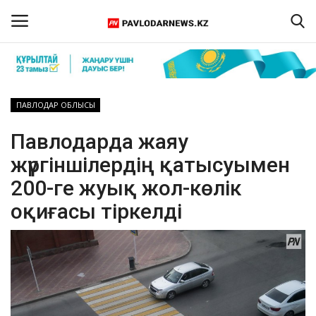
Кіру
Тіркелу
ПАВЛОДАР ОБЛЫСЫ
Басты бет
Павлодарда жаяу
жүргіншілердің қатысуымен
Бізбен байланыс
200-ге жуық жол-көлік
ПАВЛОДАР ОБЛЫСЫ
оқиғасы тіркелді
ҚАЗАҚСТАН
ӘЛЕМ
Спорт