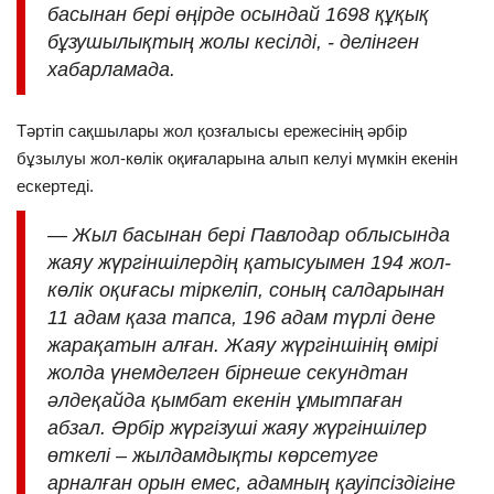
басынан бері өңірде осындай 1698 құқық
бұзушылықтың жолы кесілді, - делінген
хабарламада.
Тәртіп сақшылары жол қозғалысы ережесінің әрбір
бұзылуы жол-көлік оқиғаларына алып келуі мүмкін екенін
ескертеді.
— Жыл басынан бері Павлодар облысында
жаяу жүргіншілердің қатысуымен 194 жол-
көлік оқиғасы тіркеліп, соның салдарынан
11 адам қаза тапса, 196 адам түрлі дене
жарақатын алған. Жаяу жүргіншінің өмірі
жолда үнемделген бірнеше секундтан
әлдеқайда қымбат екенін ұмытпаған
абзал. Әрбір жүргізуші жаяу жүргіншілер
өткелі – жылдамдықты көрсетуге
арналған орын емес, адамның қауіпсіздігіне