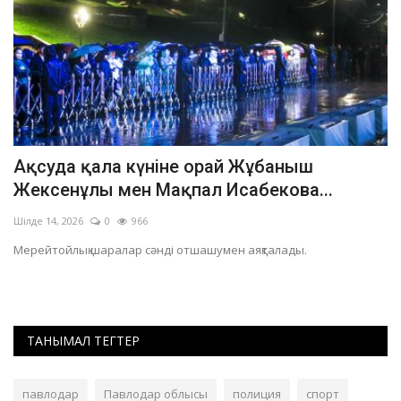
Ақсуда қала күніне орай Жұбаныш
П
Жексенұлы мен Мақпал Исабекова...
а
Шілде 14, 2026
0
966
Ма
Мерейтойлық шаралар сәнді отшашумен аяқталады.
Ша
Әл
ТАНЫМАЛ ТЕГТЕР
павлодар
Павлодар облысы
полиция
спорт