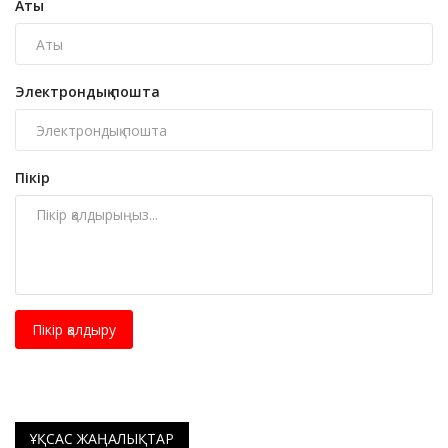
Аты
Электрондық пошта
Пікір
Пікір қалдыру
ҰҚСАС ЖАҢАЛЫҚТАР