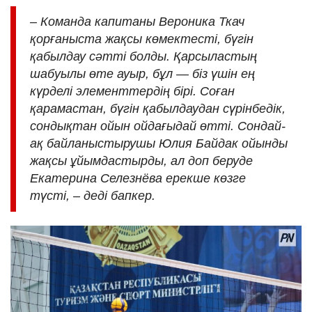
– Команда капитаны Вероника Ткач
қорғаныста жақсы көмектесті, бүгін
қабылдау сәтті болды. Қарсыластың
шабуылы өте ауыр, бұл — біз үшін ең
күрделі элементтердің бірі. Соған
қарамастан, бүгін қабылдаудан сүрінбедік,
сондықтан ойын ойдағыдай өтті. Сондай-
ақ байланыстырушы Юлия Байдак ойынды
жақсы ұйымдастырды, ал доп беруде
Екатерина Селезнёва ерекше көзге
түсті, – деді бапкер.