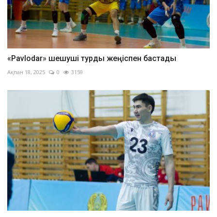
«Pavlodar» шешуші турды жеңіспен бастады
Ақпан 18, 2025
0
3159