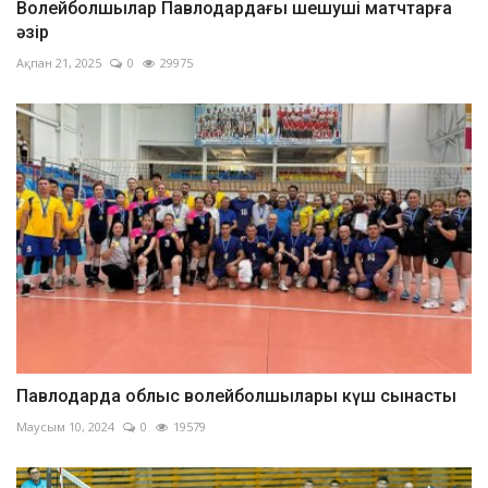
Волейболшылар Павлодардағы шешуші матчтарға
әзір
Ақпан 21, 2025
0
29975
Павлодарда облыс волейболшылары күш сынасты
Маусым 10, 2024
0
19579