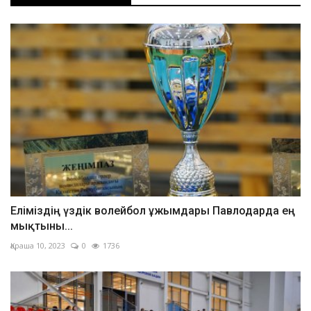
Еліміздің үздік волейбол ұжымдары Павлодарда ең
мықтыны...
Қараша 10, 2023
0
1736