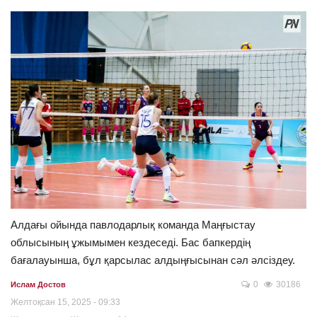
Алдағы ойында павлодарлық команда Маңғыстау
облысының ұжымымен кездеседі. Бас бапкердің
бағалауынша, бұл қарсылас алдыңғысынан сәл әлсіздеу.
0
30186
Ислам Достов
Желтоқсан 15, 2025 - 09:33