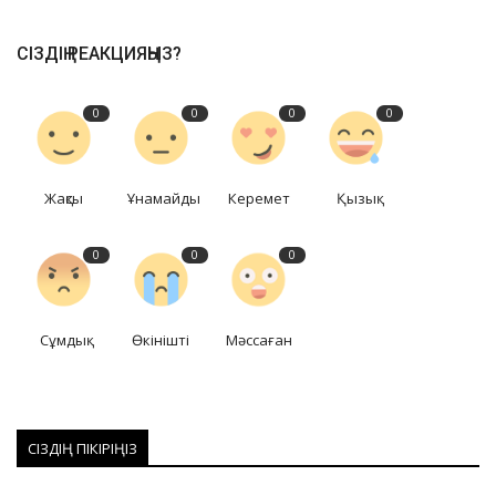
СІЗДІҢ РЕАКЦИЯҢЫЗ?
0
0
0
0
Жақсы
Ұнамайды
Керемет
Қызық
0
0
0
Сұмдық
Өкінішті
Мәссаған
СІЗДІҢ ПІКІРІҢІЗ