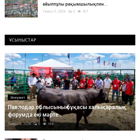
айыппұлы рақымшылықпен...
Тамыз 3, 2026
0
427
ҰСЫНЫСТАР
Әлеумет
Павлодар облысының бұқасы халықаралық
форумда екі мәрте...
Тамыз 8, 2026
0
184