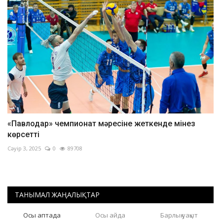
«Павлодар» чемпионат мәресіне жеткенде мінез
көрсетті
Сәуір 3, 2025
0
89708
ТАНЫМАЛ ЖАҢАЛЫҚТАР
Осы аптада
Осы айда
Барлық уақыт