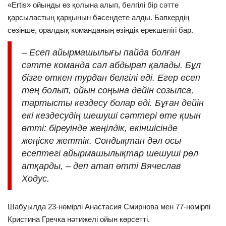
«Ertis» ойынды өз қолына алып, белгілі бір сәтте
қарсыластың қарқынын бәсеңдете алды. Бапкердің
сөзінше, оралдық команданың өзіндік ерекшелігі бар.
– Есеп айырмашылығы пайда болған
сәтте команда сәл абдырап қалады. Бұл
бізге өткен турдан белгілі еді. Егер есеп
тең болып, ойын соңына дейін созылса,
тартысты кездесу болар еді. Бұған дейін
екі кездесудің шешуші сәттері өте қиын
өтті: біреуінде жеңілдік, екіншісінде
жеңіске жеттік. Сондықтан дәл осы
есептегі айырмашылықтар шешуші рөл
атқарды, – деп атап өтті Вячеслав
Ходус.
Шабуылда 23-нөмірлі Анастасия Смирнова мен 77-нөмірлі
Кристина Гречка нәтижелі ойын көрсетті.