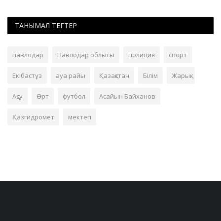
ТАНЫМАЛ ТЕГТЕР
павлодар
Павлодар облысы
полиция
спорт
Екібастұз
ауа райы
Қазақстан
Білім
Жарық
Ақсу
Өрт
футбол
Асайын Байханов
Қазгидромет
мектеп