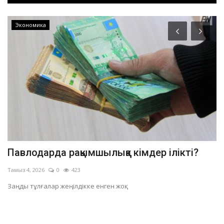
Экономика
Павлодарда рақымшылыққа кімдер ілікті?
П
ч
Тамыз 4, 2026
0
423
На
Заңды тұлғалар жеңілдікке енген жоқ.
Өң
жа