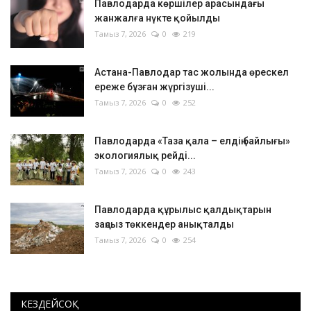
Павлодарда көршілер арасындағы
жанжалға нүкте қойылды
Тамыз 7, 2026
0
219
Астана-Павлодар тас жолында өрескел
ереже бұзған жүргізуші...
Тамыз 7, 2026
0
252
Павлодарда «Таза қала – елдің байлығы»
экологиялық рейді...
Тамыз 7, 2026
0
243
Павлодарда құрылыс қалдықтарын
заңсыз төккендер анықталды
Тамыз 7, 2026
0
254
КЕЗДЕЙСОҚ