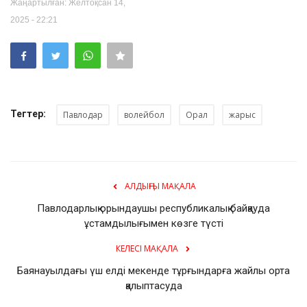
Жаңартылған: Желтоқсан 14,
2025 - 22:21
Тегтер:
Павлодар
волейбол
Орал
жарыс
АЛДЫҢҒЫ МАҚАЛА
Павлодарлық орындаушы республикалық байқауда
ұстамдылығымен көзге түсті
КЕЛЕСІ МАҚАЛА
Баянауылдағы үш елді мекенде тұрғындарға жайлы орта
қалыптасуда