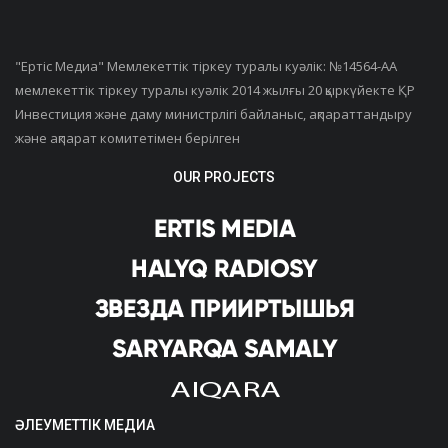
"Ертiс Медиа" Мемлекеттік тіркеу туралы куәлік: №14564-АА
мемлекеттік тіркеу туралы куәлік 2014 жылғы 20 қыркүйекте ҚР
Инвестиция және даму министрлігі байланыс, ақпараттандыру
және ақпарат комитетімен берілген
OUR PROJECTS
ӘЛЕУМЕТТІК МЕДИА