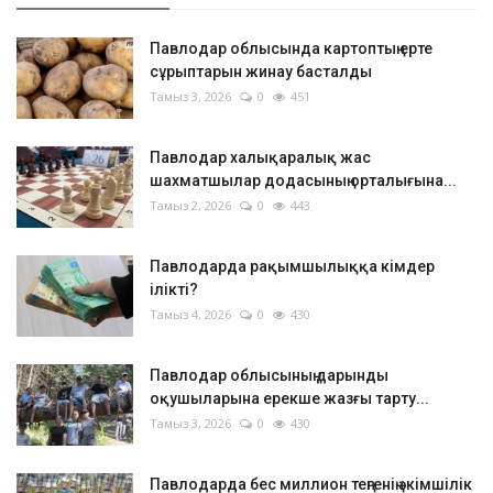
Павлодар облысында картоптың ерте
сұрыптарын жинау басталды
Тамыз 3, 2026
0
451
Павлодар халықаралық жас
шахматшылар додасының орталығына...
Тамыз 2, 2026
0
443
Павлодарда рақымшылыққа кімдер
ілікті?
Тамыз 4, 2026
0
430
Павлодар облысының дарынды
оқушыларына ерекше жазғы тарту...
Тамыз 3, 2026
0
430
Павлодарда бес миллион теңгенің әкімшілік