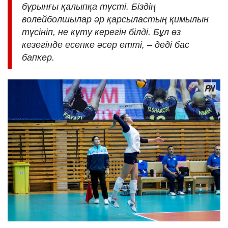
бұрынғы қалыпқа түсті. Біздің
волейболшылар әр қарсыластың қимылын
түсініп, не күту керегін білді. Бұл өз
кезегінде есепке әсер етті, – деді бас
бапкер.