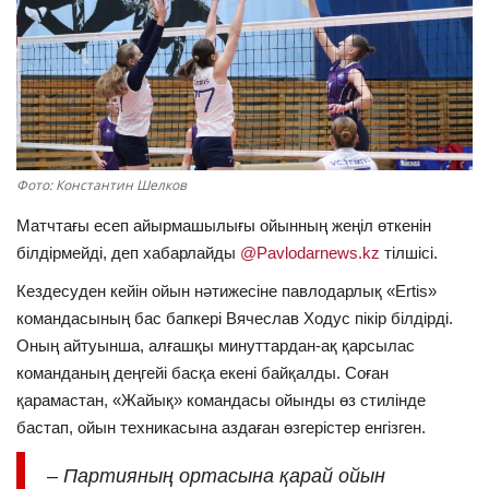
ОЙЫН-САУЫҚ
АРНАЙЫ ЖОБА
OFFICIAL
Фото: Константин Шелков
Құрылтай
Матчтағы есеп айырмашылығы ойынның жеңіл өткенін
білдірмейді, деп хабарлайды
@Pavlodarnews.kz
тілшісі.
Тілді тандаңыз
Кездесуден кейін ойын нәтижесіне павлодарлық «Ertis»
Қазақша
Русский
командасының бас бапкері Вячеслав Ходус пікір білдірді.
Оның айтуынша, алғашқы минуттардан-ақ қарсылас
команданың деңгейі басқа екені байқалды. Соған
қарамастан, «Жайық» командасы ойынды өз стилінде
бастап, ойын техникасына аздаған өзгерістер енгізген.
– Партияның ортасына қарай ойын