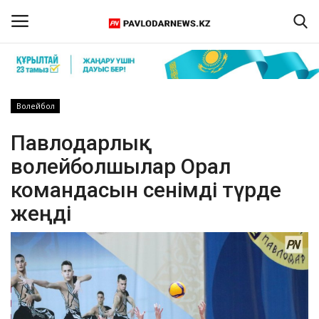
Кіру
Тіркелу
Волейбол
Басты бет
Павлодарлық
волейболшылар Орал
Бізбен байланыс
командасын сенімді түрде
ПАВЛОДАР ОБЛЫСЫ
жеңді
ҚАЗАҚСТАН
ӘЛЕМ
Спорт