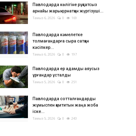
Павлодарда көлігіне рұқсатсыз
арнайы жарық орнатқан жүргізуші...
Тамыз 6, 2026
0
169
Павлодарда кәмелетке
толмағандарға сыра сатқан
кәсіпкер...
Тамыз 6, 2026
0
197
Павлодарда ер адамды аяусыз
ұрғандар ұсталды
Тамыз 5, 2026
0
251
Павлодарда сотталғандарды
жұмыспен қамтитын жаңа жоба
іске...
Тамыз 5, 2026
0
243