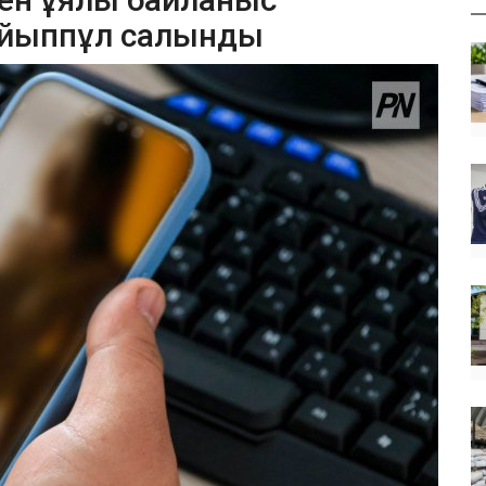
айыппұл салынды