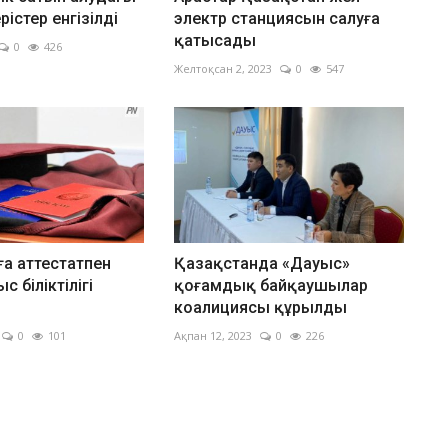
ерістер енгізілді
электр станциясын салуға
қатысады
0
426
Желтоқсан 2, 2023
0
547
а аттестатпен
Қазақстанда «Дауыс»
 біліктілігі
қоғамдық байқаушылар
коалициясы құрылды
0
101
Ақпан 12, 2023
0
226