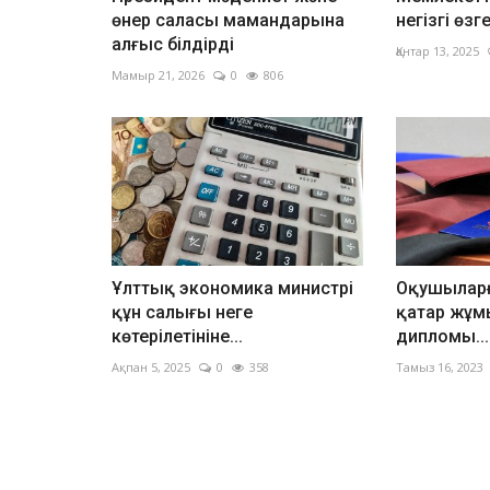
өнер саласы мамандарына
негізгі өзг
алғыс білдірді
Қантар 13, 2025
Мамыр 21, 2026
0
806
Ұлттық экономика министрі
Оқушыларғ
құн салығы неге
қатар жұмыс
көтерілетініне...
дипломы...
Ақпан 5, 2025
0
358
Тамыз 16, 2023