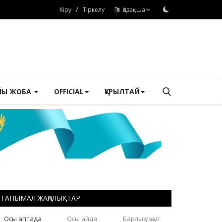
/
Кіру
Тіркелу
Қазақша
ЙЫ ЖОБА
OFFICIAL
ҚҰРЫЛТАЙ
ТАНЫМАЛ ЖАҢАЛЫҚТАР
Осы аптада
Осы айда
Барлық уақыт