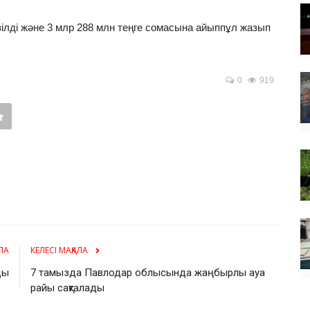
ілді және 3 млр 288 млн теңге сомасына айыппұл жазып
0
919
ЛА
КЕЛЕСІ МАҚАЛА
ды
7 тамызда Павлодар облысында жаңбырлы ауа
райы сақталады