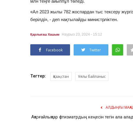
млн теңге айыппұл төледі.
«Ал 2023 жылы 782 жоспардан тыс тексеру жүргіз
берілді», - деп нақтылайды министрліктен.
Наурыз 23, 2024 - 15:12
Қарлығаш Хашым
Facebook
Twitter
Тегтер:
Қазақстан
Ұялы байланыс
АЛДЫҢҒЫ МАҚА
Ақтоғайлықтар фтизиатрдың кеңесін тегін ала ала