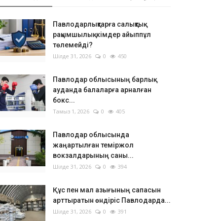
Павлодарлықтарға салықтық
рақымшылық: кімдер айыппұл
төлемейді?
Шілде 31, 2026
0
450
Павлодар облысының барлық
ауданда балаларға арналған
бокс...
Тамыз 1, 2026
0
405
Павлодар облысында
жаңартылған теміржол
вокзалдарының саны...
Шілде 31, 2026
0
394
Құс пен мал азығының сапасын
арттыратын өндіріс Павлодарда...
Шілде 31, 2026
0
391