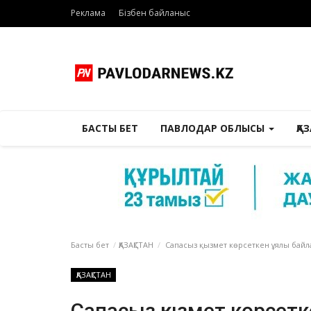
Реклама
Бізбен байланыс
БАСТЫ БЕТ
ПАВЛОДАР ОБЛЫСЫ
ҚА
Басты бет
ҚАЗАҚСТАН
Сапасыз қызмет көрсеткен ұялы бай
ҚАЗАҚСТАН
Сапасыз қызмет көрсет