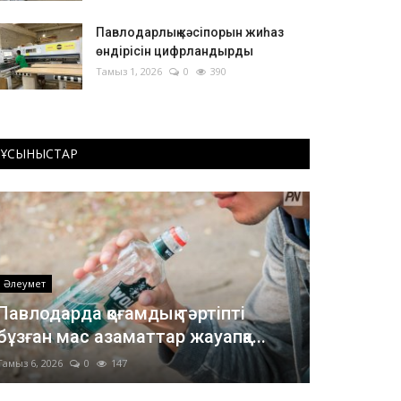
Павлодарлық кәсіпорын жиһаз
өндірісін цифрландырды
Тамыз 1, 2026
0
390
ҰСЫНЫСТАР
Әлеумет
Павлодарда қоғамдық тәртіпті
бұзған мас азаматтар жауапқа...
Тамыз 6, 2026
0
147