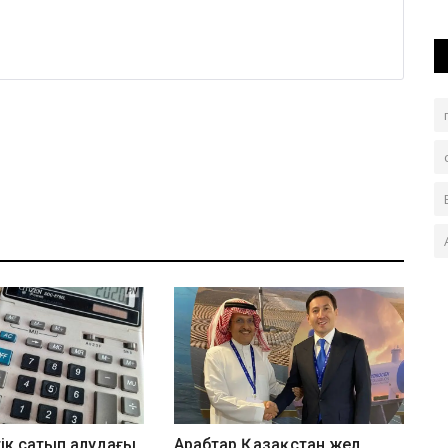
ік сатып алудағы
Арабтар Қазақстан жел