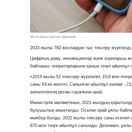
Фото Константин Шелков
2023 жылы 782 жоспардан тыс тексеру жүргізілд
Цифрлық даму
,
инновациялар және аэроғарыш өне
байланыс операторларына қанша теңге айыппұл 
«2019 жылы 51 тексеру жүргізіліп, 10,8 млн те
саны 93-ке жетті. Салынған айыппұл көлемі - 2
агенттіктің ресми сауалына орай.
Министрлік мәліметінше, 2021 жылдың қорытынды
бұзушылық анықталды. Осыған орай ұялы байлан
мәжбүр болды. 2022 жылы тексеру саны еселеп ар
670 млн теңге айыппұл салынды. Дегенмен, ұялы 