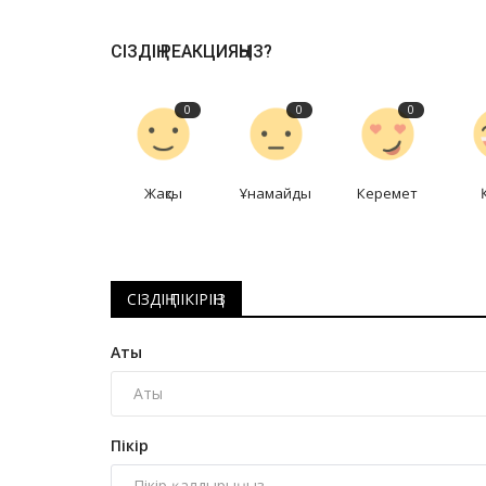
СІЗДІҢ РЕАКЦИЯҢЫЗ?
Футбол
0
0
0
Жақсы
Ұнамайды
Керемет
СІЗДІҢ ПІКІРІҢІЗ
Ел құрамасындағы павлодарлы
Аты
маманның ізбасарына қойылат
Шілде 13, 2026
0
969
22 маусымға дейін бұл лауазымда Талғат Б
Пікір
жұмыс істеген.