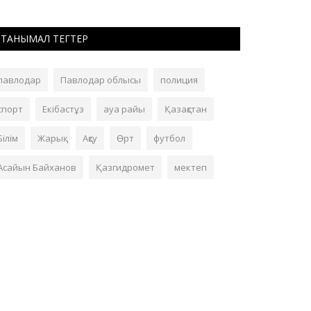
ТАНЫМАЛ ТЕГТЕР
павлодар
Павлодар облысы
полиция
спорт
Екібастұз
ауа райы
Қазақстан
Білім
Жарық
Ақсу
Өрт
футбол
Асайын Байханов
Қазгидромет
мектеп