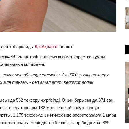
і, деп хабарлайды
ҚазАқпарат
тілшісі.
ркәсібі министрлігі сапасы
з
қызмет көрсеткен ұялы
салынғанын мәлімдеді
.
ңге сомасына айыппұл салынды. Ал 2020 жылы тексеру
3,9 млн теңге», - деп атап өтті ведомстводан
сында 562 тексеру жүргізілді. Оның барысында 371 заң
ыс операторлары 132 млн теңге айыппұл төлеуге
тты. 1 175 тексерудің нәтижесінде операторларға 1 млрд
операторларға жеңілдіктер беріліп, олар бюджетке 835