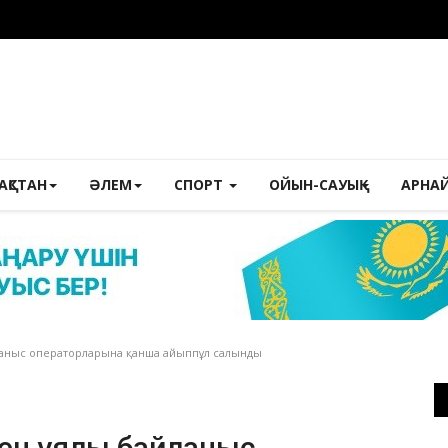
ЗАҚСТАН
ӘЛЕМ
СПОРТ
ОЙЫН-САУЫҚ
АРНА
ланыс операторларына қанша айыппұл салынды
кен ұялы байланыс