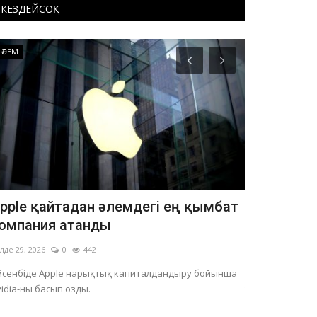
КЕЗДЕЙСОҚ
ӘЛЕМ
Құрылтай
pple қайтадан әлемдегі ең қымбат
Павлодар
омпания атанды
басқа қала
лде 29, 2026
0
442
Шілде 27, 2026
үйсенбіде Apple нарықтық капиталдандыру бойынша
Іссапарға неме
idia-ны басып озды.
жерде болатын а