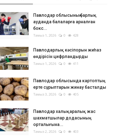
Павлодар облысының барлық
ауданда балаларға арналған
бокс...
Тамыз 1, 2026
0
428
Павлодарлық кәсіпорын жиһаз
өндірісін цифрландырды
Тамыз 1, 2026
0
411
Павлодар облысында картоптың
ерте сұрыптарын жинау басталды
Тамыз 3, 2026
0
405
Павлодар халықаралық жас
шахматшылар додасының
орталығына...
Тамыз 2, 2026
0
403