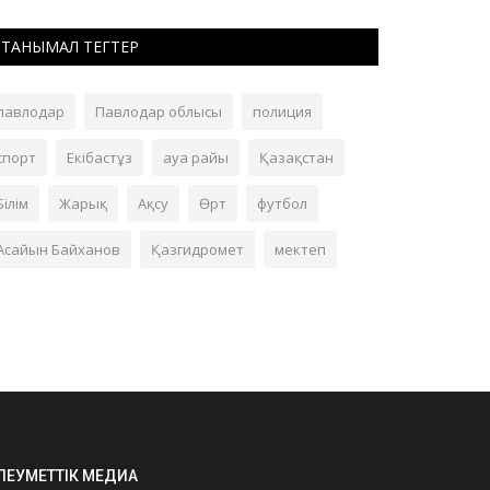
ТАНЫМАЛ ТЕГТЕР
павлодар
Павлодар облысы
полиция
спорт
Екібастұз
ауа райы
Қазақстан
Білім
Жарық
Ақсу
Өрт
футбол
Асайын Байханов
Қазгидромет
мектеп
ЛЕУМЕТТІК МЕДИА