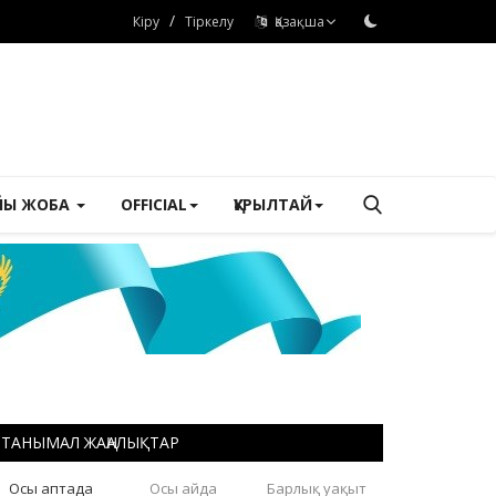
/
Кіру
Тіркелу
Қазақша
ЙЫ ЖОБА
OFFICIAL
ҚҰРЫЛТАЙ
ТАНЫМАЛ ЖАҢАЛЫҚТАР
Осы аптада
Осы айда
Барлық уақыт