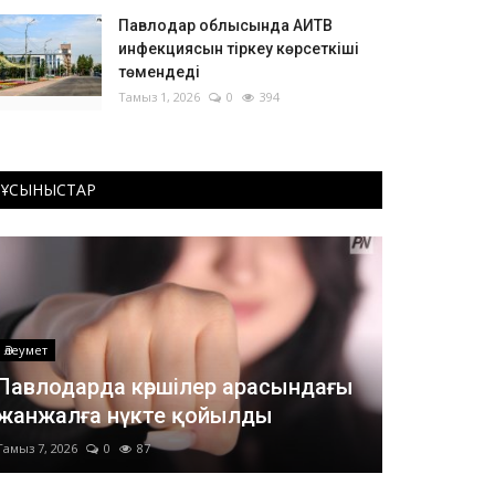
Павлодар облысында АИТВ
инфекциясын тіркеу көрсеткіші
төмендеді
Тамыз 1, 2026
0
394
ҰСЫНЫСТАР
Әлеумет
Павлодарда көршілер арасындағы
жанжалға нүкте қойылды
Тамыз 7, 2026
0
87