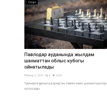
Спорт
Павлодар ауданында жылдам
шахматтан облыс кубогы
ойнатылады
Мамыр 2, 2025
0
2226
Турнирге үшінші разрядтан төмен емес шахматшылар
қатысады.