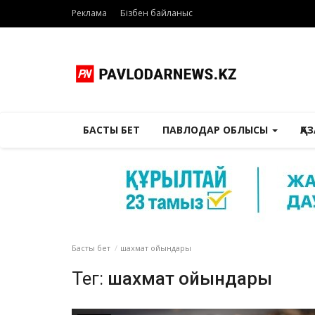
Реклама
Бізбен байланыс
БАСТЫ БЕТ
ПАВЛОДАР ОБЛЫСЫ
ҚА
Басты бет
шахмат ойындары
Тег:
шахмат ойындары