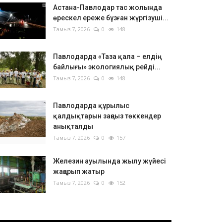
Астана-Павлодар тас жолында
өрескел ереже бұзған жүргізуші...
Тамыз 7, 2026
0
148
Павлодарда «Таза қала – елдің
байлығы» экологиялық рейді...
Тамыз 7, 2026
0
148
Павлодарда құрылыс
қалдықтарын заңсыз төккендер
анықталды
Тамыз 7, 2026
0
157
Железин ауылында жылу жүйесі
жаңарып жатыр
Тамыз 7, 2026
0
152