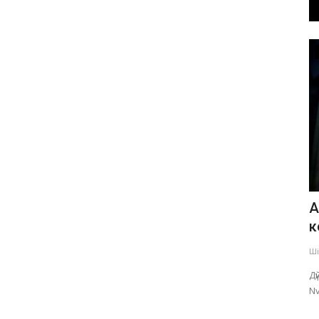
Мәдениет
Ақсуда
ERTIS AULA FEST: Павлодарда ең
A
ауқымды аула спорт фестивалі...
к
Тамыз 6, 2026
0
222
Ші
ге қатысып,
Қатысушыларды жарыстар мен сыйлықтар күтеді.
Д
Nv