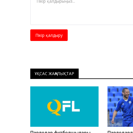
Пікір қалдыру
ҰҚСАС ЖАҢАЛЫҚТАР
Павлодар футболшылары
Павлодар