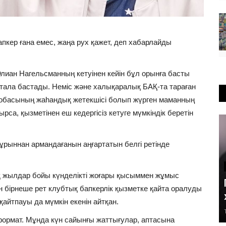
пкер ғана емес, жаңа рух қажет, деп хабарлайды
лиан Нагельсманның кетуінен кейін бұл орынға басты
 атала бастады. Неміс және халықаралық БАҚ-та тараған
л жобасының жаһандық жетекшісі болып жүрген маманның
са, қызметінен еш кедергісіз кетуге мүмкіндік беретін
рыннан армандағанын аңғартатын белгі ретінде
қ жылдар бойы күнделікті жоғары қысыммен жұмыс
н бірнеше рет клубтық бапкерлік қызметке қайта оралуды
айтпауы да мүмкін екенін айтқан.
ормат. Мұнда күн сайынғы жаттығулар, аптасына