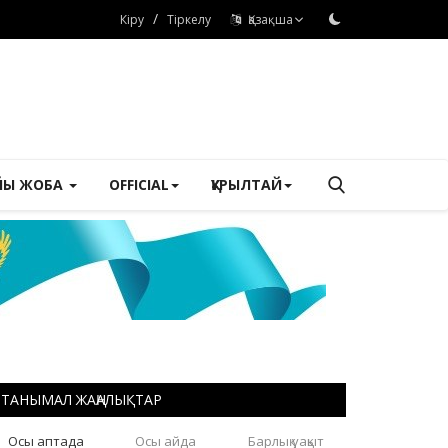
/
Кіру
Тіркелу
Қазақша
ЙЫ ЖОБА
OFFICIAL
ҚҰРЫЛТАЙ
ТАНЫМАЛ ЖАҢАЛЫҚТАР
Осы аптада
Осы айда
Барлық уақыт