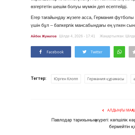
өзгертетін шешім болуы мүмкін деп есептейді.
Егер тағайындау жүзеге асса, Германия футболы
үшін бұл – бапкерлік мансабындағы ең үлкен сын
Жауынгерлік өнер
Шілде 4, 2026 - 17:41
Жаңартылған: Шілде 
Айбек Жуматов
Facebook
Twitter
Тегтер:
Юрген Клопп
Германия құрамасы
Павлодарда ұлттық күрестен 
турнир басталды
АЛДЫҢҒЫ МАҚА
Мамыр 16, 2026
0
3657
Павлодар тарихының жүрегі: көпшілік кө
Бұл жарыс оныншы рет өткізіліп отыр.
бермейтін қ