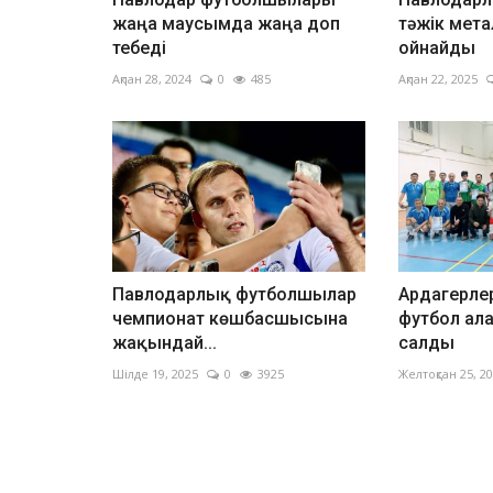
жаңа маусымда жаңа доп
тәжік мета
тебеді
ойнайды
Ақпан 28, 2024
0
485
Ақпан 22, 2025
Павлодарлық футболшылар
Ардагерле
чемпионат көшбасшысына
футбол ал
жақындай...
салды
Шілде 19, 2025
0
3925
Желтоқсан 25, 2