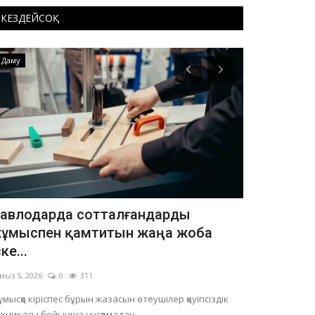
КЕЗДЕЙСОҚ
Даму
Білім
авлодарда сотталғандарды
Павлодар
ұмыспен қамтитын жаңа жоба
лагерьден 
ске...
Тамыз 4, 2026
мыз 5, 2026
0
311
Осылайша жазғы
мысқа кіріспес бұрын жазасын өтеушілер қауіпсіздік
хникасы бойынша нұсқамадан...