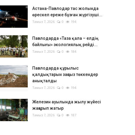
Астана-Павлодар тас жолында
өрескел ереже бұзған жүргізуші...
Тамыз 7, 2026
0
194
Павлодарда «Таза қала – елдің
байлығы» экологиялық рейді...
Тамыз 7, 2026
0
184
Павлодарда құрылыс
қалдықтарын заңсыз төккендер
анықталды
Тамыз 7, 2026
0
194
Железин ауылында жылу жүйесі
жаңарып жатыр
Тамыз 7, 2026
0
187