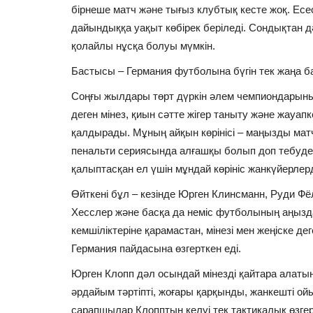
бірнеше матч және тығыз клубтық кесте жоқ. Есе
дайындыққа уақыт көбірек беріледі. Сондықтан дә
қолайлы нұсқа болуы мүмкін.
Бастысы – Германия футболына бүгін тек жаңа ба
Соңғы жылдары төрт дүркін әлем чемпиондарыны
деген мінез, қиын сәтте жігер таныту және жауапк
қалдырады. Мұның айқын көрінісі – маңызды мат
пенальти сериясында алғашқы болып доп тебуден
қалыптасқан ел үшін мұндай көрініс жанкүйерлерд
Өйткені бұл – кезінде Юрген Клинсманн, Руди Фё
Хесслер және басқа да неміс футболының аңызд
кемшіліктеріне қарамастан, мінезі мен жеңіске де
Германия пайдасына өзгерткен еді.
Юрген Клопп дәл осындай мінезді қайтара алаты
әрдайым тәртіпті, жоғары қарқынды, жанкешті ой
сарапшылар Клопптың келуі тек тактикалық өзгер