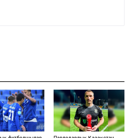
лық футболшылар
Павлодарлық Қазақстан