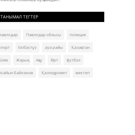
ТАНЫМАЛ ТЕГТЕР
павлодар
Павлодар облысы
полиция
спорт
Екібастұз
ауа райы
Қазақстан
Білім
Жарық
Ақсу
Өрт
футбол
Асайын Байханов
Қазгидромет
мектеп