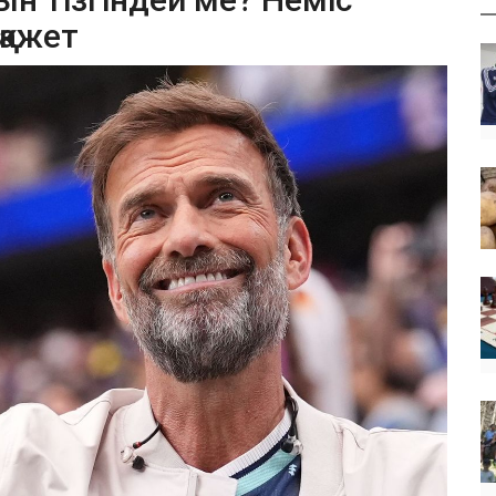
қажет