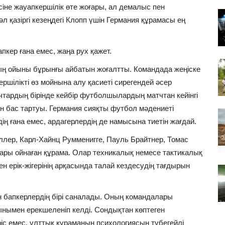
сіне жауапкершілік өте жоғары, ал демалыс пен
л қазіргі кезеңдегі Клопп үшін Германия құрамасы ең
пкер ғана емес, жаңа рух қажет.
ң ойыны бұрынғы айбатын жоғалтты. Командада жеңіске
ершілікті өз мойнына алу қасиеті сирегендей әсер
чтардың бірінде кейбір футболшылардың матчтан кейінгі
 бас тартуы. Германия сияқты футбол мәдениеті
ің ғана емес, ардагерлердің де намысына тиетін жағдай.
ллер, Карл-Хайнц Румменигге, Пауль Брайтнер, Томас
ары ойнаған құрама. Олар техникалық немесе тактикалық
ген ерік-жігерінің арқасында талай кездесудің тағдырын
н бапкерлердің бірі саналады. Оның командалары
ынымен ерекшеленіп келді. Сондықтан көптеген
іс емес, ұлттық құраманың психологиясын түбегейлі