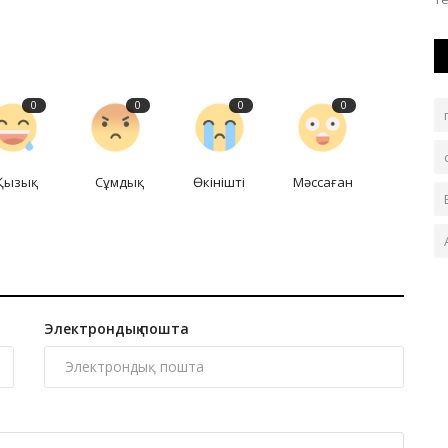
0
0
0
0
Қызық
Сұмдық
Өкінішті
Мәссаған
Электрондық пошта