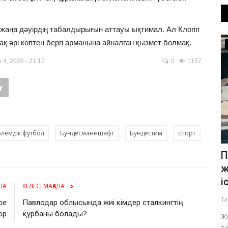
 жаңа дәуірдің табалдырығын аттауы ықтимал. Ал Клопп
ақ әрі көптен бергі арманына айналған қызмет болмақ.
Білім
4, 2026 - 21:17
0
1157
әлемдік футбол
Бундесманншафт
Бундестим
спорт
ірі
Павлодарда үйде оқитын
П
мүгедектігі бар балаларға өтемақы...
ж
і
ЛА
КЕЛЕСІ МАҚАЛА
Тамыз 7, 2026
0
148
Та
ре
Павлодар облысында жиі кімдер сталкингтің
Үйде оқитын мүгедектігі бар балалардың ата-аналары
ор
құрбаны болады?
мемлекеттен өтемақы ала алады.
Жұ
те