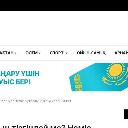
ЗАҚСТАН
ӘЛЕМ
СПОРТ
ОЙЫН-САУЫҚ
АРНА
індей ме? Неміс футболына жаңа серпін қажет
ын тізгіндей ме? Неміс