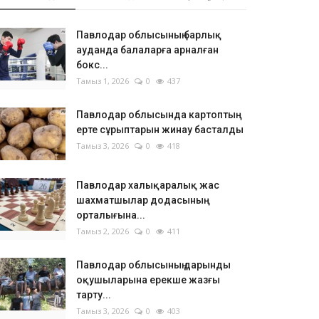
Павлодар облысының барлық
ауданда балаларға арналған
бокс...
Тамыз 1, 2026
0
437
Павлодар облысында картоптың
ерте сұрыптарын жинау басталды
Тамыз 3, 2026
0
418
Павлодар халықаралық жас
шахматшылар додасының
орталығына...
Тамыз 2, 2026
0
411
Павлодар облысының дарынды
оқушыларына ерекше жазғы
тарту...
Тамыз 3, 2026
0
403