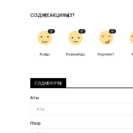
СІЗДІҢ РЕАКЦИЯҢЫЗ?
0
0
0
Жақсы
Ұнамайды
Керемет
СІЗДІҢ ПІКІРІҢІЗ
Аты
Пікір