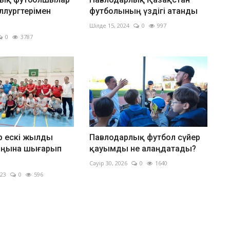
ллургтерімен
футболының үздігі атанды
Шілде 15, 2024
0
997
0
3787
р ескі жылды
Павлодарлық футбол сүйер
аңына шығарып
қауымды не алаңдатады?
Сәуір 30, 2026
0
1640
023
0
596