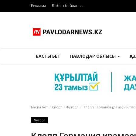
Реклама
Бізбен байланыс
БАСТЫ БЕТ
ПАВЛОДАР ОБЛЫСЫ
ҚА
Басты бет
Спорт
Футбол
Клопп Германия құрамасын тізг
Футбол
Клопп Германия құрамас