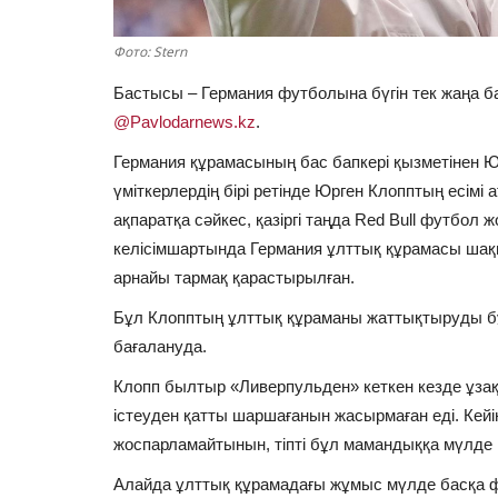
Фото: Stern
Бастысы – Германия футболына бүгін тек жаңа ба
@Pavlodarnews.kz
.
Германия құрамасының бас бапкері қызметінен Ю
үміткерлердің бірі ретінде Юрген Клопптың есімі
ақпаратқа сәйкес, қазіргі таңда Red Bull футбо
келісімшартында Германия ұлттық құрамасы шақыр
арнайы тармақ қарастырылған.
Бұл Клопптың ұлттық құраманы жаттықтыруды бұ
бағалануда.
Клопп былтыр «Ливерпульден» кеткен кезде ұза
істеуден қатты шаршағанын жасырмаған еді. Кейі
жоспарламайтынын, тіпті бұл мамандыққа мүлде қ
Алайда ұлттық құрамадағы жұмыс мүлде басқа ф