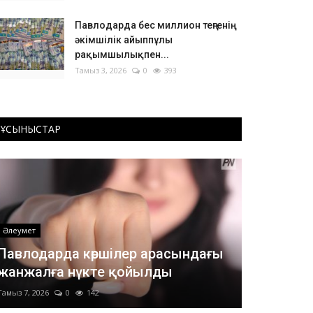
Павлодарда бес миллион теңгенің
әкімшілік айыппұлы
рақымшылықпен...
Тамыз 3, 2026
0
393
ҰСЫНЫСТАР
Әлеумет
Павлодарда көршілер арасындағы
жанжалға нүкте қойылды
Тамыз 7, 2026
0
142