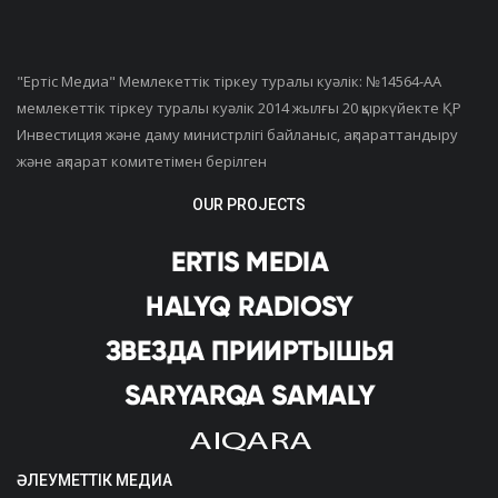
"Ертiс Медиа" Мемлекеттік тіркеу туралы куәлік: №14564-АА
мемлекеттік тіркеу туралы куәлік 2014 жылғы 20 қыркүйекте ҚР
Инвестиция және даму министрлігі байланыс, ақпараттандыру
және ақпарат комитетімен берілген
OUR PROJECTS
ӘЛЕУМЕТТІК МЕДИА