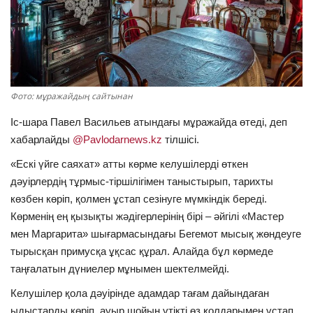
ОЙЫН-САУЫҚ
АРНАЙЫ ЖОБА
OFFICIAL
Фото: мұражайдың сайтынан
Іс-шара Павел Васильев атындағы мұражайда өтеді, деп
Құрылтай
хабарлайды
@Pavlodarnews.kz
тілшісі.
«Ескі үйге саяхат» атты көрме келушілерді өткен
Тілді тандаңыз
дәуірлердің тұрмыс-тіршілігімен таныстырып, тарихты
Қазақша
Русский
көзбен көріп, қолмен ұстап сезінуге мүмкіндік береді.
Көрменің ең қызықты жәдігерлерінің бірі – әйгілі «Мастер
мен Маргарита» шығармасындағы Бегемот мысық жөндеуге
тырысқан примусқа ұқсас құрал. Алайда бұл көрмеде
таңғалатын дүниелер мұнымен шектелмейді.
Келушілер қола дәуірінде адамдар тағам дайындаған
ыдыстарды көріп, ауыр шойын үтікті өз қолдарымен ұстап