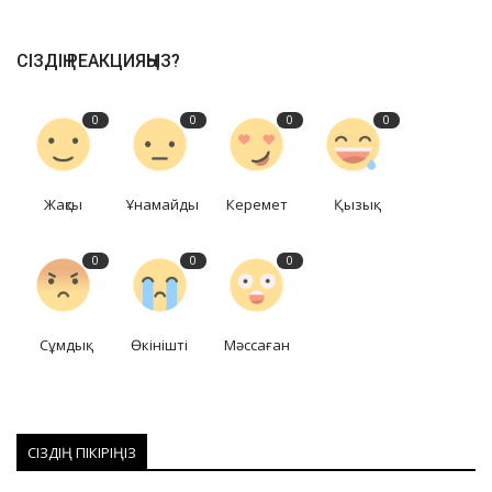
СІЗДІҢ РЕАКЦИЯҢЫЗ?
0
0
0
0
Жақсы
Ұнамайды
Керемет
Қызық
0
0
0
Сұмдық
Өкінішті
Мәссаған
СІЗДІҢ ПІКІРІҢІЗ