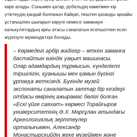
көре алады. Сонымен қатар, рубельдің көмегімен кір
үтіктеудің қандай болғанын байқап, пештен қазанды арнайы
ұстағышпен шығарып көруге немесе заманауи
калькулятордың арғы атасы саналатын есепшотпен есеп
жүргізуге мүмкіндіктері болады.
– Көрмедегі әрбір жәдігер – өткен заманға
бастайтын өзіндік уақыт машинасы.
Олар адамдардың тұрмысын, күнделікті
тіршілігін, қуанышы мен қамын бүгінгі
ұрпаққа жеткізеді. Бүгінде музей
экспонаты саналатын заттар бір кездері
отбасы өмірінің ажырамас бөлігі болған.
«Ескі үйге саяхат» көрмесі Торайғыров
университетінің Ә.Х. Марғұлан атындағы
Археологиялық зерттеулер
орталығымен, Александр
Монастырскийдің жеке музейімен және