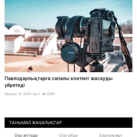
Павлодарлықтарға сапалы контент жасауды
үйретеді
Мамыр 10, 2024
0
9288
ТАНЫМАЛ ЖАҢАЛЫҚТАР
Осы аптада
Осы айда
Барлық уақыт