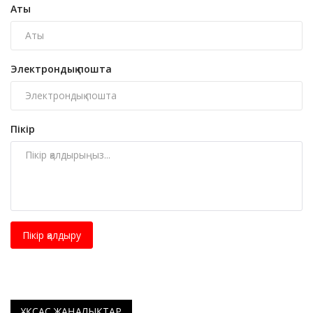
Аты
Электрондық пошта
Пікір
Пікір қалдыру
ҰҚСАС ЖАҢАЛЫҚТАР