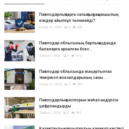
Павлодарлықтарға салықтық рақымшылық:
кімдер айыппұл төлемейді?
Шілде 31, 2026
0
459
Павлодар облысының барлық ауданда
балаларға арналған бокс...
Тамыз 1, 2026
0
416
Павлодар облысында жаңартылған
теміржол вокзалдарының саны...
Шілде 31, 2026
0
403
Павлодарлық кәсіпорын жиһаз өндірісін
цифрландырды
Тамыз 1, 2026
0
401
Қазақстандық оқушылардың каникул кестесі