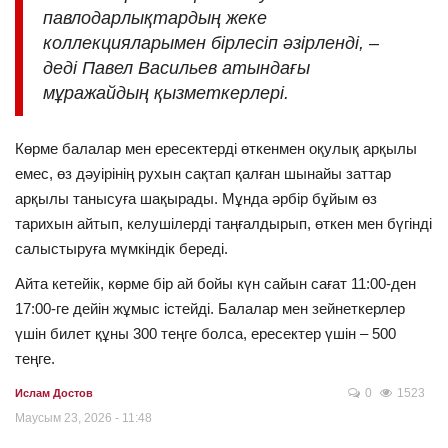
павлодарлықтардың жеке
коллекцияларымен бірлесіп әзірленді, –
деді Павел Васильев атындағы
мұражайдың қызметкерлері.
Көрме балалар мен ересектерді өткенмен оқулық арқылы
емес, өз дәуірінің рухын сақтап қалған шынайы заттар
арқылы танысуға шақырады. Мұнда әрбір бұйым өз
тарихын айтып, келушілерді таңғалдырып, өткен мен бүгінді
салыстыруға мүмкіндік береді.
Айта кетейік, көрме бір ай бойы күн сайын сағат 11:00-ден
17:00-ге дейін жұмыс істейді. Балалар мен зейнеткерлер
үшін билет құны 300 теңге болса, ересектер үшін – 500
теңге.
0
1523
Ислам Достов
Маусым 23, 2026 - 11:48