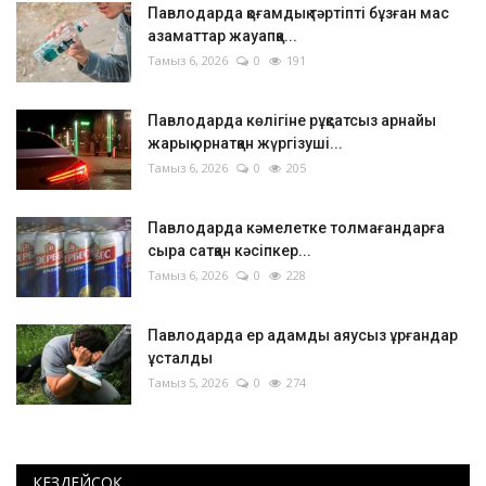
Павлодарда қоғамдық тәртіпті бұзған мас
азаматтар жауапқа...
Тамыз 6, 2026
0
191
Павлодарда көлігіне рұқсатсыз арнайы
жарық орнатқан жүргізуші...
Тамыз 6, 2026
0
205
Павлодарда кәмелетке толмағандарға
сыра сатқан кәсіпкер...
Тамыз 6, 2026
0
228
Павлодарда ер адамды аяусыз ұрғандар
ұсталды
Тамыз 5, 2026
0
274
КЕЗДЕЙСОҚ