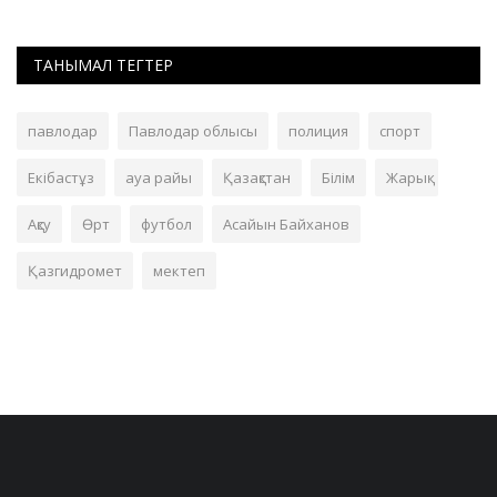
ТАНЫМАЛ ТЕГТЕР
павлодар
Павлодар облысы
полиция
спорт
Екібастұз
ауа райы
Қазақстан
Білім
Жарық
Ақсу
Өрт
футбол
Асайын Байханов
Қазгидромет
мектеп