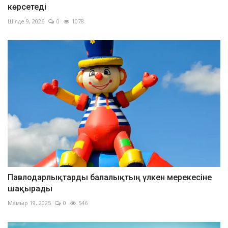
көрсетеді
Шілде 9, 2026
0
1078
Павлодарлықтарды балалықтың үлкен мерекесіне
шақырады
Мамыр 19, 2025
0
546