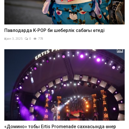
Павлодарда K-POP би шеберлік сабағы өтеді
Қазан 3, 2025
0
778
«Домино» тобы Ertis Promenade сахнасында өнер