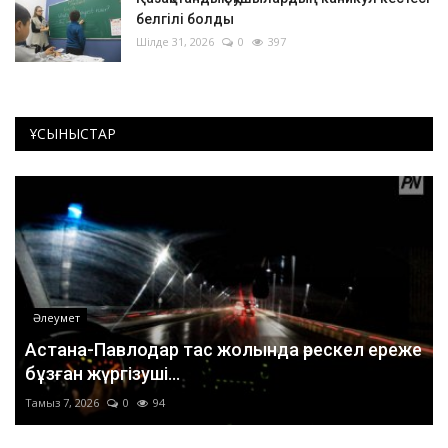
белгілі болды
Шілде 31, 2026
0
397
ҰСЫНЫСТАР
Әлеумет
Астана-Павлодар тас жолында өрескел ереже
бұзған жүргізуші...
Тамыз 7, 2026
0
94