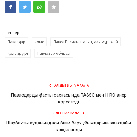
Тегтер:
Павлодар
көрме
Павел Васильев атындағы мұражай
қола дәуірі
Павлодар облысы
АЛДЫҢҒЫ МАҚАЛА
Павлодардың басты сахнасында TASSO мен HIRO өнер
көрсетеді
КЕЛЕСІ МАҚАЛА
Шарбақты ауданындағы білім беру ұйымдарының жағдайы
талқыланды