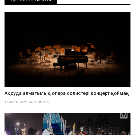
Ақсуда алматылық опера солистері концерт қоймақ
Тамыз 6, 2025
0
586