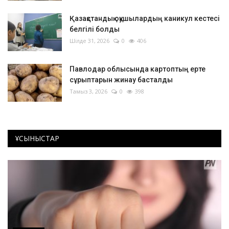
Қазақстандық оқушылардың каникул кестесі
белгілі болды
Шілде 31, 2026
0
406
Павлодар облысында картоптың ерте
сұрыптарын жинау басталды
Тамыз 3, 2026
0
398
ҰСЫНЫСТАР