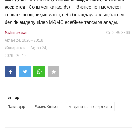
әсер етеді. Сонымен қатар, бұл – бизнес пен мемлекет
серіктестігінің айқын үлгісі, себебі талдаулардың басым
бөлігін емделушілер МӘМС есебінен тапсыра алады.
0
3366
Pavlodarnews
Ақпан 24, 2026 - 20:18
Жаңартылған: Ақпан 24,
2026 - 20:40
Тегтер:
Павлодар
Ермек Күшіков
медициналық зертхана