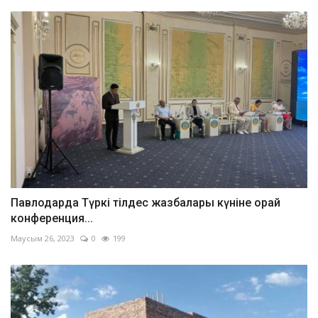
Павлодарда Түркі тілдес жазбалары күніне орай
конференция...
Маусым 26, 2023
0
199