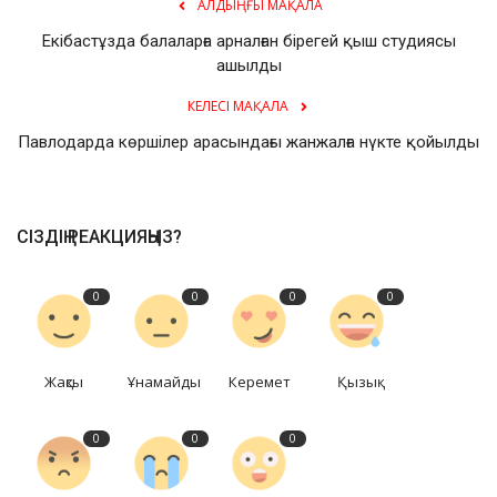
АЛДЫҢҒЫ МАҚАЛА
Екібастұзда балаларға арналған бірегей қыш студиясы
ашылды
КЕЛЕСІ МАҚАЛА
Павлодарда көршілер арасындағы жанжалға нүкте қойылды
СІЗДІҢ РЕАКЦИЯҢЫЗ?
0
0
0
0
Жақсы
Ұнамайды
Керемет
Қызық
0
0
0