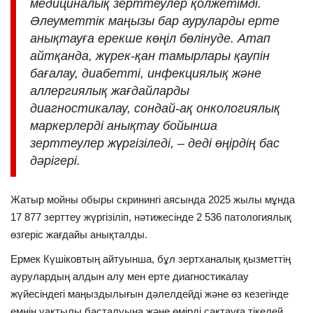
медициналық зерттеулер қолжетімді.
Әлеуметтік маңызы бар ауруларды ерте
анықтауға ерекше көңіл бөлінуде. Атап
айтқанда, жүрек-қан тамырлары қаупін
бағалау, диабетті, инфекциялық және
аллергиялық жағдайларды
диагностикалау, сондай-ақ онкологиялық
маркерлерді анықтау бойынша
зерттеулер жүргізіледі, – деді өңірдің бас
дәрігері.
Жатыр мойны обыры скринингі аясында 2025 жылы мұнда
17 877 зерттеу жүргізіліп, нәтижесінде 2 536 патологиялық
өзгеріс жағдайы анықталды.
Ермек Күшіковтың айтуынша, бұл зертханалық қызметтің
аурулардың алдын алу мен ерте диагностикалау
жүйесіндегі маңыздылығын дәлелдейді және өз кезегінде
емнің уақтылы басталуына және өмірді сақтауға тікелей