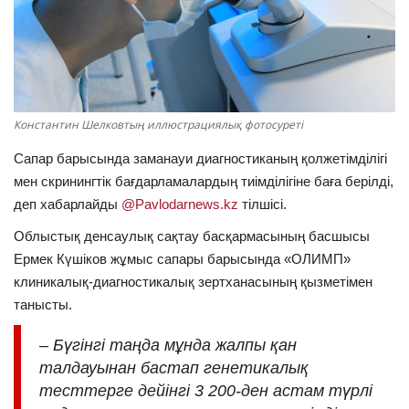
ОЙЫН-САУЫҚ
АРНАЙЫ ЖОБА
OFFICIAL
Константин Шелковтың иллюстрациялық фотосуреті
Сапар барысында заманауи диагностиканың қолжетімділігі
Құрылтай
мен скринингтік бағдарламалардың тиімділігіне баға берілді,
деп хабарлайды
@Pavlodarnews.kz
тілшісі.
Тілді тандаңыз
Облыстық денсаулық сақтау басқармасының басшысы
Қазақша
Русский
Ермек Күшіков жұмыс сапары барысында «ОЛИМП»
клиникалық-диагностикалық зертханасының қызметімен
танысты.
– Бүгінгі таңда мұнда жалпы қан
талдауынан бастап генетикалық
тесттерге дейінгі 3 200-ден астам түрлі