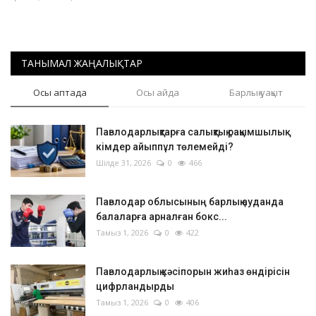
ТАНЫМАЛ ЖАҢАЛЫҚТАР
Осы аптада
Осы айда
Барлық уақыт
Павлодарлықтарға салықтық рақымшылық:
кімдер айыппұл төлемейді?
Шілде 31, 2026
0
466
Павлодар облысының барлық ауданда
балаларға арналған бокс...
Тамыз 1, 2026
0
422
Павлодарлық кәсіпорын жиһаз өндірісін
цифрландырды
Тамыз 1, 2026
0
406