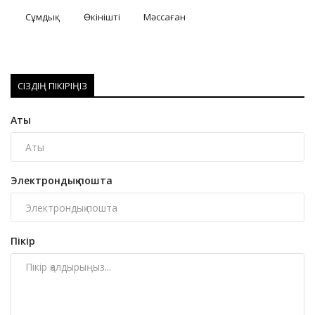
Сұмдық
Өкінішті
Мәссаған
СІЗДІҢ ПІКІРІҢІЗ
Аты
Электрондық пошта
Пікір