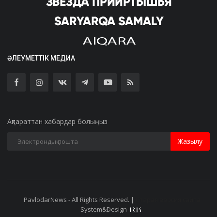
ӘЛЕУМЕТТІК МЕДИА
Ақпараттан хабардар болыңыз
Жазылу
PavlodarNews - All Rights Reserved. |
Старая версия сайта
System&Design