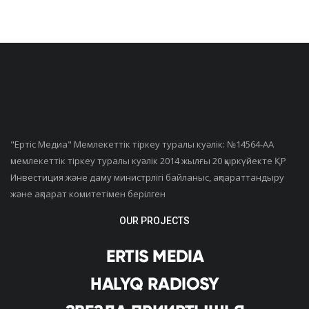
"Ертiс Медиа" Мемлекеттік тіркеу туралы куәлік: №14564-АА
мемлекеттік тіркеу туралы куәлік 2014 жылғы 20 қыркүйекте ҚР
Инвестиция және даму министрлігі байланыс, ақпараттандыру
және ақпарат комитетімен берілген
OUR PROJECTS