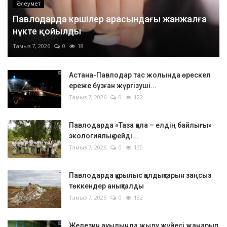
Әлеумет
Павлодарда көршілер арасындағы жанжалға
нүкте қойылды
Тамыз 7, 2026
0
18
Астана-Павлодар тас жолында өрескел
ереже бұзған жүргізуші...
Тамыз 7, 2026
0
122
Павлодарда «Таза қала – елдің байлығы»
экологиялық рейді...
Тамыз 7, 2026
0
130
Павлодарда құрылыс қалдықтарын заңсыз
төккендер анықталды
Тамыз 7, 2026
0
132
Железин ауылында жылу жүйесі жаңарып