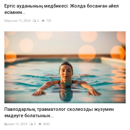
Ертіс ауданының медбикесі: Жолда босанған әйел
есімнен...
Маусым 15, 2024
0
729
Павлодарлық травматолог сколиозды жүзумен
емдеуге болатынын...
Қараша 13, 2024
0
4242