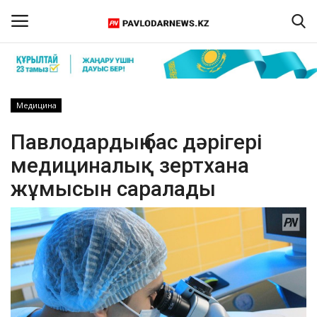
Кіру
Тіркелу
Медицина
Басты бет
Павлодардың бас дәрігері
медициналық зертхана
Бізбен байланыс
жұмысын саралады
ПАВЛОДАР ОБЛЫСЫ
ҚАЗАҚСТАН
ӘЛЕМ
Спорт