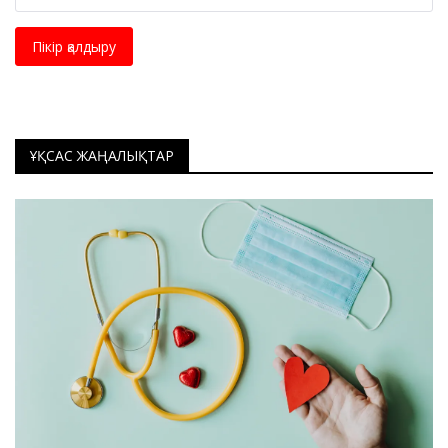
Пікір қалдыру
ҰҚСАС ЖАҢАЛЫҚТАР