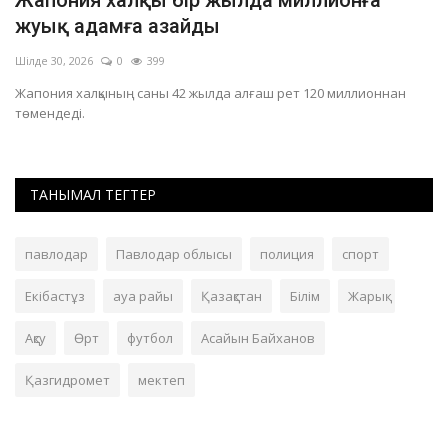
жуық адамға азайды
н
Шілде 30, 2026
0
399
Ма
Жапония халқының саны 42 жылда алғаш рет 120 миллионнан
Ма
төмендеді.
ТАНЫМАЛ ТЕГТЕР
павлодар
Павлодар облысы
полиция
спорт
Екібастұз
ауа райы
Қазақстан
Білім
Жарық
Ақсу
Өрт
футбол
Асайын Байханов
Қазгидромет
мектеп