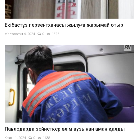
Екібастұз перзентханасы жылуға жарымай отыр
Желтоқсан 4, 2024
0
1825
Павлодарда зейнеткер өлім аузынан аман қалды
Қазан 11, 2024
0
1638