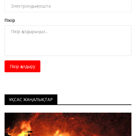
Пікір
Пікір қалдыру
ҰҚСАС ЖАҢАЛЫҚТАР