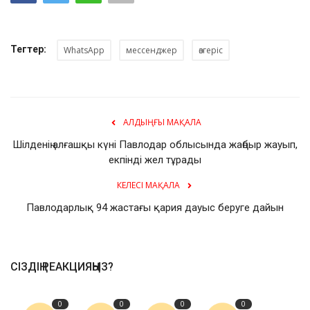
Тегтер:
WhatsApp
мессенджер
өзгеріс
АЛДЫҢҒЫ МАҚАЛА
Шілденің алғашқы күні Павлодар облысында жаңбыр жауып,
екпінді жел тұрады
КЕЛЕСІ МАҚАЛА
Павлодарлық 94 жастағы қария дауыс беруге дайын
СІЗДІҢ РЕАКЦИЯҢЫЗ?
0
0
0
0