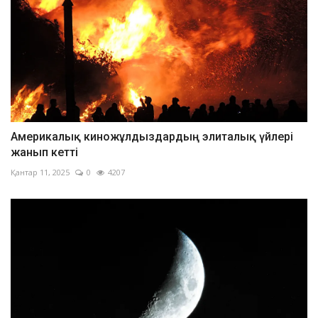
Америкалық киножұлдыздардың элиталық үйлері
жанып кетті
Қантар 11, 2025
0
4207