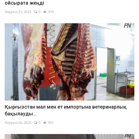
ойсырата жеңді
Наурыз 25, 2023
0
355
Қырғызстан мал мен ет импортына ветеринарлық
бақылауды...
Наурыз 26, 2026
0
901