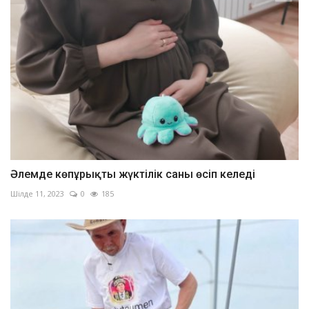
Әлемде көпұрықты жүктілік саны өсіп келеді
Шілде 11, 2023
0
185