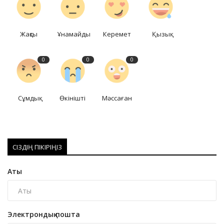
Жақсы
Ұнамайды
Керемет
Қызық
0
0
0
Сұмдық
Өкінішті
Мәссаған
СІЗДІҢ ПІКІРІҢІЗ
Аты
Электрондық пошта