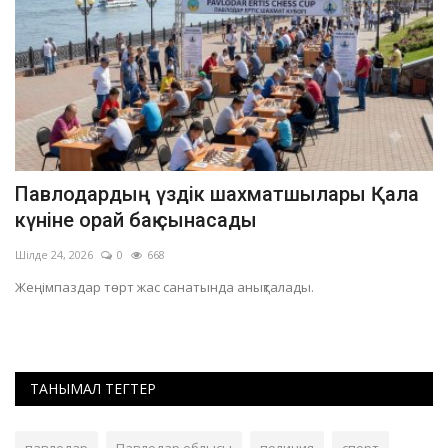
Павлодардың үздік шахматшылары Қала
П
күніне орай бақ сынасады
а
Шілде 24, 2026
0
668
Ма
Жеңімпаздар төрт жас санатында анықталады.
Ту
ұ
ТАНЫМАЛ ТЕГТЕР
павлодар
Павлодар облысы
полиция
спорт