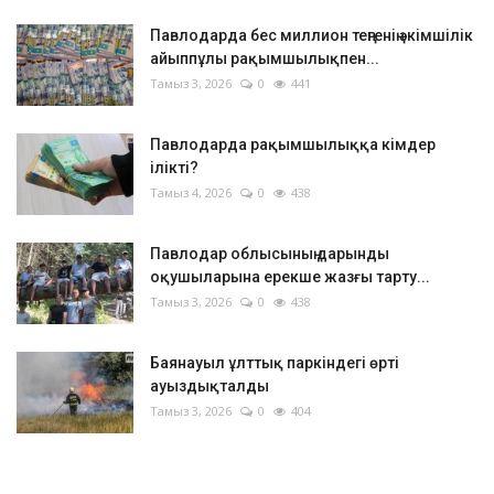
Павлодарда бес миллион теңгенің әкімшілік
айыппұлы рақымшылықпен...
Тамыз 3, 2026
0
441
Павлодарда рақымшылыққа кімдер
ілікті?
Тамыз 4, 2026
0
438
Павлодар облысының дарынды
оқушыларына ерекше жазғы тарту...
Тамыз 3, 2026
0
438
Баянауыл ұлттық паркіндегі өрті
ауыздықталды
Тамыз 3, 2026
0
404