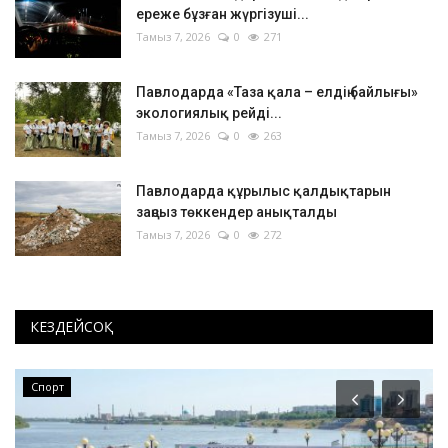
ереже бұзған жүргізуші...
Тамыз 7, 2026
0
271
Павлодарда «Таза қала – елдің байлығы»
экологиялық рейді...
Тамыз 7, 2026
0
263
Павлодарда құрылыс қалдықтарын
заңсыз төккендер анықталды
Тамыз 7, 2026
0
272
КЕЗДЕЙСОҚ
Спорт