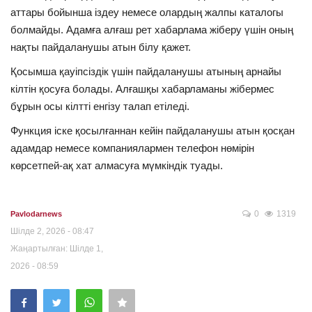
аттары бойынша іздеу немесе олардың жалпы каталогы
болмайды. Адамға алғаш рет хабарлама жіберу үшін оның
нақты пайдаланушы атын білу қажет.
Қосымша қауіпсіздік үшін пайдаланушы атының арнайы
кілтін қосуға болады. Алғашқы хабарламаны жібермес
бұрын осы кілтті енгізу талап етіледі.
Функция іске қосылғаннан кейін пайдаланушы атын қосқан
адамдар немесе компаниялармен телефон нөмірін
көрсетпей-ақ хат алмасуға мүмкіндік туады.
0
1319
Pavlodarnews
Шілде 2, 2026 - 08:47
Жаңартылған: Шілде 1,
2026 - 08:59