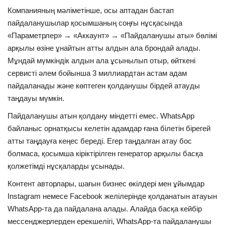
Компанияның мәліметінше, осы аптадан бастап
пайдаланушылар қосымшаның соңғы нұсқасында
«Параметрлер» → «Аккаунт» → «Пайдаланушы аты» бөлімі
арқылы өзіне ұнайтын атты алдын ала брондай алады.
Мұндай мүмкіндік алдын ала ұсынылып отыр, өйткені
сервисті әлем бойынша 3 миллиардтан астам адам
пайдаланады және көптеген қолданушы бірдей атауды
таңдауы мүмкін.
Пайдаланушы атын қолдану міндетті емес. WhatsApp
байланыс орнатқысы келетін адамдар ғана білетін бірегей
атты таңдауға кеңес береді. Егер таңдалған атау бос
болмаса, қосымша кіріктірілген генератор арқылы басқа
қолжетімді нұсқаларды ұсынады.
Контент авторлары, шағын бизнес өкілдері мен ұйымдар
Instagram немесе Facebook желілерінде қолданатын атауын
WhatsApp-та да пайдалана алады. Алайда басқа кейбір
мессенджерлерден ерекшелігі, WhatsApp-та пайдаланушы