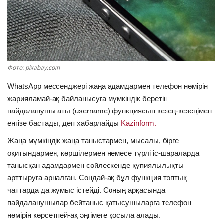
ОЙЫН-САУЫҚ
АРНАЙЫ ЖОБА
OFFICIAL
Фото: pixabay.com
WhatsApp мессенджері жаңа адамдармен телефон нөмірін
Құрылтай
жарияламай-ақ байланысуға мүмкіндік беретін
пайдаланушы аты (username) функциясын кезең-кезеңімен
Тілді тандаңыз
енгізе бастады, деп хабарлайды
Kazinform.
Қазақша
Русский
Жаңа мүмкіндік жаңа таныстармен, мысалы, бірге
оқитындармен, көршілермен немесе түрлі іс-шараларда
танысқан адамдармен сөйлескенде құпиялылықты
арттыруға арналған. Сондай-ақ бұл функция топтық
чаттарда да жұмыс істейді. Соның арқасында
пайдаланушылар бейтаныс қатысушыларға телефон
нөмірін көрсетпей-ақ әңгімеге қосыла алады.