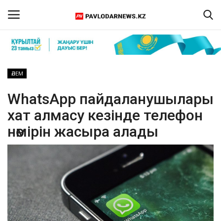
Кіру
Тіркелу
ӘЛЕМ
Басты бет
WhatsApp пайдаланушылары
хат алмасу кезінде телефон
Бізбен байланыс
нөмірін жасыра алады
ПАВЛОДАР ОБЛЫСЫ
ҚАЗАҚСТАН
ӘЛЕМ
Спорт