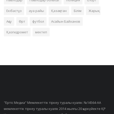
Екібастұз
ауа райы
Қазақстан
Білім
Жарық
Ақсу
Өрт
футбол
Асайын Байханов
Қазгидромет
мектеп
"Ертiс Медиа" Мемлекеттік тіркеу туралы куәлік: №14564-АА
мемлекеттік тіркеу туралы куәлік 2014 жылғы 20 қыркүйекте ҚР