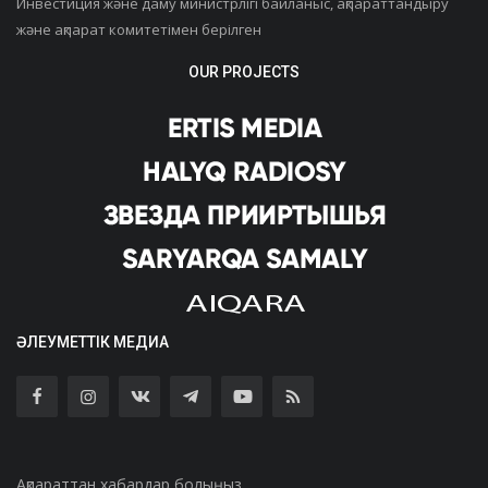
Инвестиция және даму министрлігі байланыс, ақпараттандыру
және ақпарат комитетімен берілген
OUR PROJECTS
ӘЛЕУМЕТТІК МЕДИА
Ақпараттан хабардар болыңыз