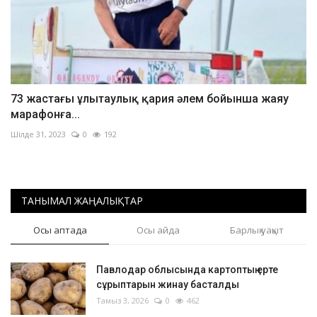
73 жастағы ұлытаулық қария әлем бойынша жаяу
марафонға...
Шілде 31, 2023
0
192
ТАНЫМАЛ ЖАҢАЛЫҚТАР
Осы аптада
Осы айда
Барлық уақыт
Павлодар облысында картоптың ерте
сұрыптарын жинау басталды
Тамыз 3, 2026
0
462