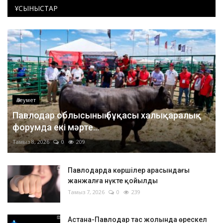
ҰСЫНЫСТАР
Әлеумет
Павлодар облысының бұқасы халықаралық
форумда екі мәрте...
Тамыз 8, 2026
0
209
Павлодарда көршілер арасындағы
жанжалға нүкте қойылды
Тамыз 7, 2026
0
239
Астана-Павлодар тас жолында өрескел