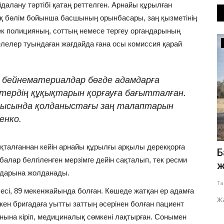
алану тәртібі қатаң реттелген. Арнайы құрылған
 бөлім бойынша басшының орынбасары, заң қызметінің
тек полицияның, соттың немесе тергеу органдарының
Медицина
лелер туындаған жағдайда ғана осы комиссия қарай
е бейнематериалдар бөгде адамдарға
ттердің құқықтарын қорғауға бағытталған.
рысында қолданыстағы заң талаптарын
енко.
яқталғаннан кейін арнайы құрылғы арқылы дерекқорға
арда
Павлодарда қызылшаның 90
Б
балар белгіленген мерзімге дейін сақталып, тек ресми
..
пайызы екпе алмаған балалар
ж
андарына жолданады.
арасында...
Та
есі, 89 мекенжайында болған. Көшеде жатқан ер адамға
Тамыз 6, 2026
0
260
қатысты
Жа
ен бригадаға уытты заттың әсерінен болған пациент
Ең көп сырқаттанғандар – 1-4 жас аралығындағы
нына кіріп, медициналық сөмкені лақтырған. Сонымен
бүлдіршіндер.