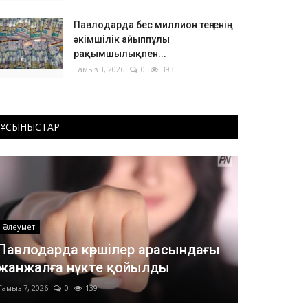
Павлодарда бес миллион теңгенің
әкімшілік айыппұлы
рақымшылықпен...
Тамыз 3, 2026
0
393
ҰСЫНЫСТАР
Әлеумет
Павлодарда көршілер арасындағы
жанжалға нүкте қойылды
Тамыз 7, 2026
0
139