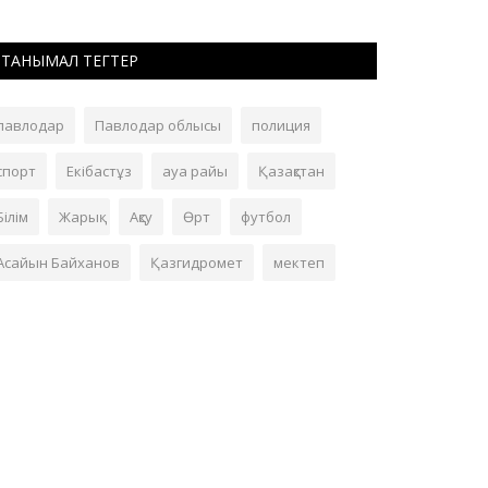
ТАНЫМАЛ ТЕГТЕР
павлодар
Павлодар облысы
полиция
спорт
Екібастұз
ауа райы
Қазақстан
Білім
Жарық
Ақсу
Өрт
футбол
Асайын Байханов
Қазгидромет
мектеп