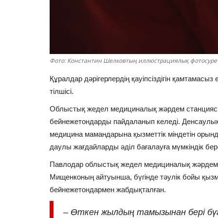
Фото: Константин Шелковтың иллюстрациялық фотосуре
Құралдар дәрігерлердің қауіпсіздігін қамтамасыз
тілшісі.
Облыстық жедел медициналық жәрдем станциясы
бейнежетондарды пайдаланып келеді. Денсаулық с
медицина мамандарына қызметтік міндетін орын
даулы жағдайларды әділ бағалауға мүмкіндік бер
Павлодар облыстық жедел медициналық жәрдем с
Мищенконың айтуынша, бүгінде тәулік бойы қыз
бейнежетондармен жабдықталған.
–
Өткен жылдың тамызынан бері бүгін