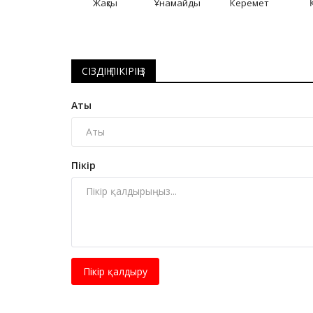
Жақсы
Ұнамайды
Керемет
СІЗДІҢ ПІКІРІҢІЗ
Аты
Пікір
Пікір қалдыру