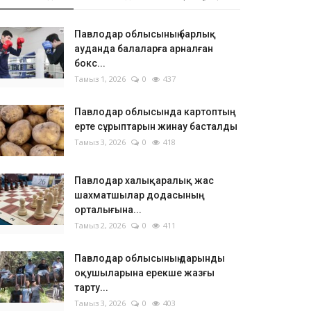
Павлодар облысының барлық
ауданда балаларға арналған
бокс...
Тамыз 1, 2026
0
437
Павлодар облысында картоптың
ерте сұрыптарын жинау басталды
Тамыз 3, 2026
0
418
Павлодар халықаралық жас
шахматшылар додасының
орталығына...
Тамыз 2, 2026
0
411
Павлодар облысының дарынды
оқушыларына ерекше жазғы
тарту...
Тамыз 3, 2026
0
403