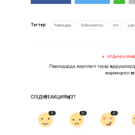
Тегтер:
Павлодар
бейнежетон
сот
қауі
АЛДЫҢҒЫ МАҚА
Павлодарда жергілікті тауар өндірушілерд
жәрмеңкесі өте
СІЗДІҢ РЕАКЦИЯҢЫЗ?
0
0
0