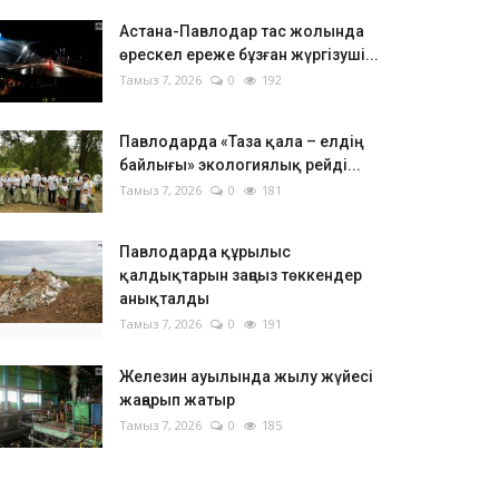
Астана-Павлодар тас жолында
өрескел ереже бұзған жүргізуші...
Тамыз 7, 2026
0
192
Павлодарда «Таза қала – елдің
байлығы» экологиялық рейді...
Тамыз 7, 2026
0
181
Павлодарда құрылыс
қалдықтарын заңсыз төккендер
анықталды
Тамыз 7, 2026
0
191
Железин ауылында жылу жүйесі
жаңарып жатыр
Тамыз 7, 2026
0
185