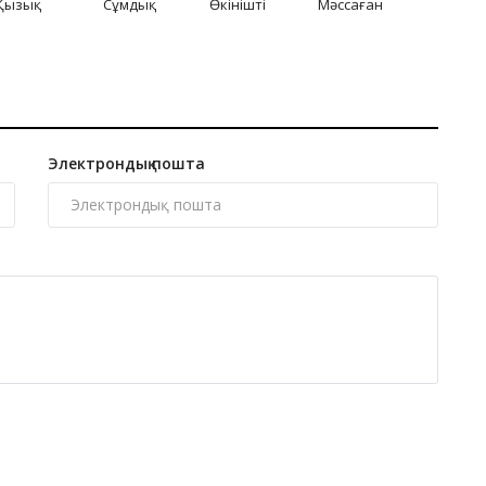
Қызық
Сұмдық
Өкінішті
Мәссаған
Электрондық пошта