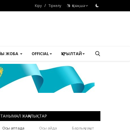
/
Кіру
Тіркелу
Қазақша
ЙЫ ЖОБА
OFFICIAL
ҚҰРЫЛТАЙ
ТАНЫМАЛ ЖАҢАЛЫҚТАР
Осы аптада
Осы айда
Барлық уақыт