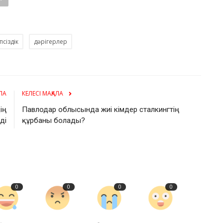
псіздік
дәрігерлер
ЛА
КЕЛЕСІ МАҚАЛА
ің
Павлодар облысында жиі кімдер сталкингтің
ді
құрбаны болады?
0
0
0
0