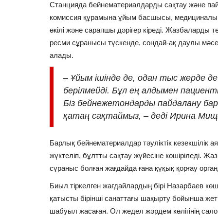
Станцияда бейнематериалдарды сақтау және пайд
комиссия құрамына ұйым басшысы, медициналық
өкілі және сарапшы дәрігер кіреді. Жазбаларды 
АРНАЙЫ ЖОБА
ресми сұранысы түскенде, сондай-ақ даулы мәсе
алады.
–
Ұйым ішінде де, одан тыс жерде д
берілмейді. Бұл ең алдымен пациен
Біз бейнежетондарды пайдалану ба
қатаң сақтаймыз, – деді Ирина Мищ
Барлық бейнематериалдар тәуліктік кезекшілік а
Ерекше экспонаттар: Павлод
жүктеліп, бұлтты сақтау жүйесіне көшіріледі. Жаз
қимақ жауынгерінің салмағы.
сұраныс болған жағдайда ғана құқық қорғау орг
Қараша 10, 2022
0
7718
Биыл тіркелген жағдайлардың бірі Назарбаев көш
Павлодар облысында екі жерден қимақтарға 
қатысты бірінші санаттағы шақырту бойынша жетк
жәдігерлер табылған.
шабуыл жасаған. Ол жедел жәрдем көлігінің сало