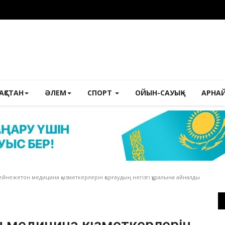
ЗАҚСТАН
ӘЛЕМ
СПОРТ
ОЙЫН-САУЫҚ
АРНА
йнежетон медицина қызметкерлерін қорғаудың негізгі құралына айналды
 медицина қызметкерлерін