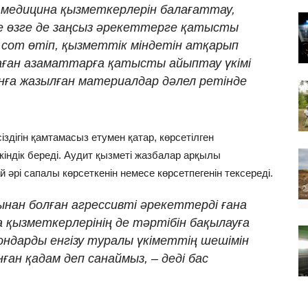
 медицина қызметкерлерін балағаттау,
е өзге де заңсыз әрекеттерге қатысты
 сот өтіп, қызметтік міндетін атқарып
аған азаматтарға қатысты айыптау үкімі
ға жазылған материалдар дәлел ретінде
здігін қамтамасыз етумен қатар, көрсетілген
індік береді. Аудит қызметі жазбалар арқылы
 әрі сапалы көрсеткенін немесе көрсетпегенін тексереді.
нан болған агрессивті әрекеттерді ғана
а қызметкерлерінің де тәртібін бақылауға
ндарды енгізу туралы үкіметтің шешімін
ған қадам деп санаймыз, – деді бас