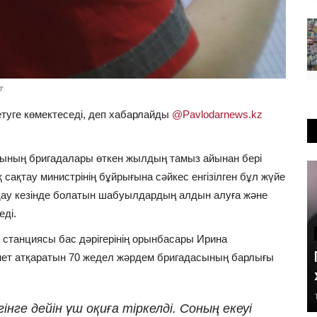
т
 етуге көмектеседі, деп хабарлайды
@Pavlodarnews.kz
ның бригадалары өткен жылдың тамыз айынан бері
ақтау министрінің бұйрығына сәйкес енгізілген бұл жүйе
дау кезінде болатын шабуылдардың алдын алуға және
еді.
танциясы бас дәрігерінің орынбасары Ирина
мет атқаратын 70 жедел жәрдем бригадасының барлығы
ге дейін үш оқиға тіркелді. Соның екеуі