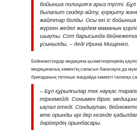
бойынша полицияға арыз түсті. Бұл
былапыт сөздер айту, қорқыту жән
жайттар болды. Осы екі іс бойынша
жүрген жедел жәрдем маманын қорл
шықты. Сот барысында бейнежетон
ұсынылды, – деді Ирина Мищенко.
Бейнежетондар медицина қызметкерлерінің қауіпсі
медициналық көмектің сапасын бағалауға да мүмк
бригаданың төтенше жағдайда көмекті талапқа сай
–
Бұл құрылғылар тек науқас тарапы
тіркемейді. Сонымен бірге, медицин
ықпал етеді. Сондықтан, бейнежето
өте орынды әрі дер кезінде қабылдан
дәрігердің орынбасары.