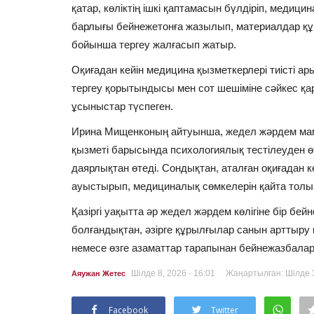
қатар, көліктің ішкі қаптамасын бүлдіріп, медици
барлығы бейнежетонға жазылып, материалдар құқ
бойынша тергеу жалғасып жатыр.
Оқиғадан кейін медицина қызметкерлері тиісті 
тергеу қорытындысы мен сот шешіміне сәйкес қа
ұсыныстар түспеген.
Ирина Мищенконың айтуынша, жедел жәрдем ма
қызметі барысында психологиялық тестілеуден өт
даярлықтан өтеді. Сондықтан, аталған оқиғадан к
ауыстырып, медициналық сөмкелерін қайта толық
Қазіргі уақытта әр жедел жәрдем көлігіне бір бей
болғандықтан, әзірге құрылғылар санын арттыру қ
немесе өзге азаматтар тарапынан бейнежазбалард
Шілде 8, 2026 - 16:01
Жаңартылған: Шілде 3
Аяужан Жетес
Facebook
Twitter