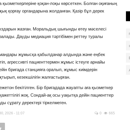
на қызметкерлеріне қоқан-лоқы көрсеткен. Болған оқиғаның
ық қорғау органдарына жолданған. Қазір бұл дерек
арыздарын жазған. Моральдық шығынды өтеу мәселесі
ралады. Дауды медиация тәртібімен реттеу туралы
мандары жұмысқа қабылданар алдында және еңбек
іп, агрессивті пациенттермен жұмыс істеуге арнайы
ейін бригада станцияға оралып, жұмыс киімдерін
тырып, кезекшілігін жалғастырған.
нежетон бекітілген. Бір бригадада жауапты аға қызметкер
ажеттілігі жоқ. Сондай-ақ осы уақытқа дейін пациенттер
ы сұрату деректері тіркелмеген.
0, 2026 - 11:07
0
665