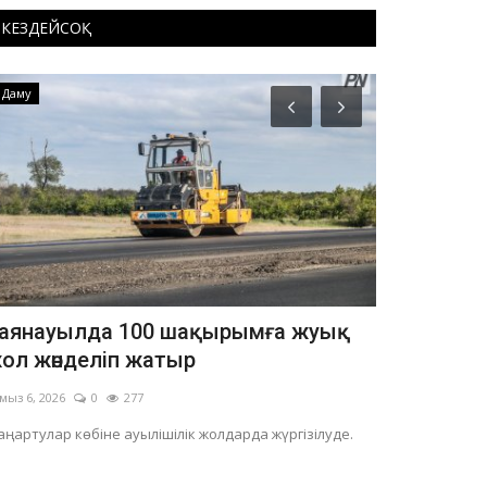
КЕЗДЕЙСОҚ
Даму
Экология
аянауылда 100 шақырымға жуық
Павлодар
ол жөнделіп жатыр
туралы ци
мыз 6, 2026
0
277
Тамыз 4, 2026
ңартулар көбіне ауылішілік жолдарда жүргізілуде.
Жыл басынан бе
өтініш жолдаған