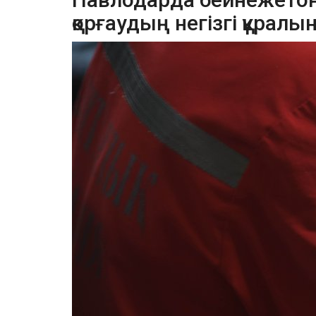
қорғаудың негізгі құрал