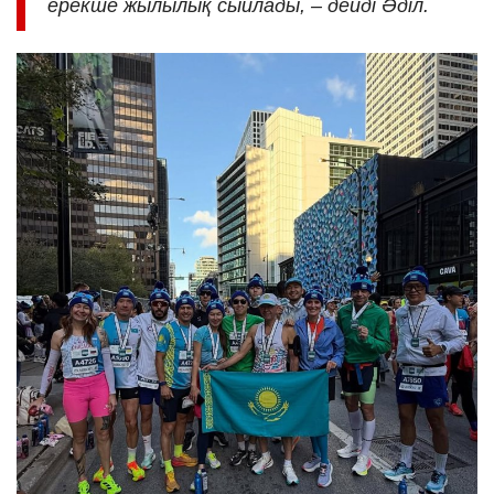
ерекше жылылық сыйлады,
–
дейді
Әділ.