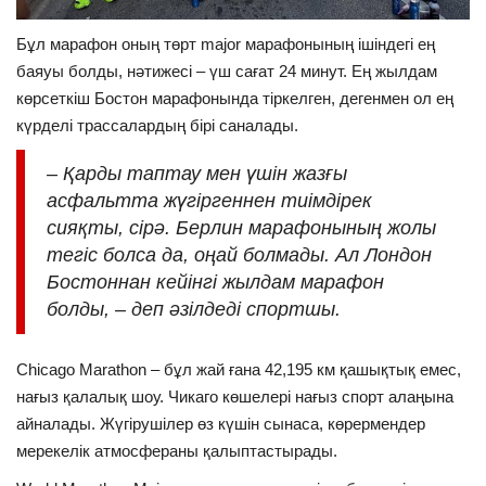
Бұл марафон оның төрт major марафонының ішіндегі ең
баяуы болды, нәтижесі
–
үш сағат 24 минут. Ең жылдам
көрсеткіш Бостон марафонында тіркелген, дегенмен ол ең
күрделі трассалардың бірі саналады.
–
Қарды таптау мен үшін жазғы
асфальтта жүгіргеннен тиімдірек
сияқты, сірә. Берлин марафонының жолы
тегіс болса да, оңай болмады. Ал Лондон
Бостоннан кейінгі жылдам марафон
болды,
–
деп
әзілдеді спортшы.
Chicago Marathon
–
бұл жай
ғана 42,195 км қашықтық емес,
нағыз қалалық шоу. Чикаго көшелері нағыз спорт алаңына
айналады. Жүгірушілер өз күшін сынаса, көрермендер
мерекелік атмосфераны қалыптастырады.