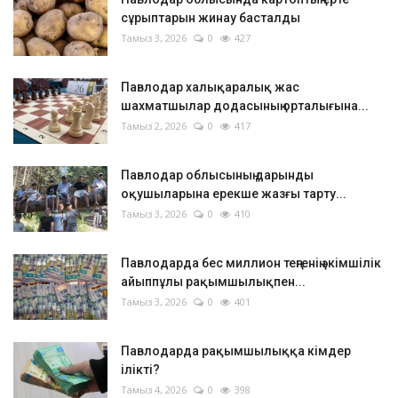
сұрыптарын жинау басталды
Тамыз 3, 2026
0
427
Павлодар халықаралық жас
шахматшылар додасының орталығына...
Тамыз 2, 2026
0
417
Павлодар облысының дарынды
оқушыларына ерекше жазғы тарту...
Тамыз 3, 2026
0
410
Павлодарда бес миллион теңгенің әкімшілік
айыппұлы рақымшылықпен...
Тамыз 3, 2026
0
401
Павлодарда рақымшылыққа кімдер
ілікті?
Тамыз 4, 2026
0
398