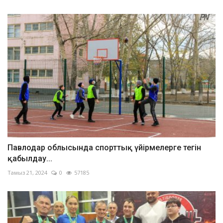
Павлодар облысында спорттық үйірмелерге тегін
қабылдау...
Тамыз 21, 2024
0
57185