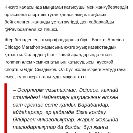
Чикаго қаласында мыңдаған қатысушы мен жанкүйерлердің
ортасында спортшы туған қаласының елтаңбасы
бейнеленген жалауды ұстап жүгірді, деп хабарлайды
@Pavlodarnews.kz тілшісі.
Жер бетіндегі ең ірі марафондардың бірі
– Bank of America
Chicago Marathon
жарысына жүзге жуық
қазақстандық
қатысты. Солардың бірі
–
Гавай аралдарында
өткен
Ironman әлем чемпионатының қатысушысы, әуесқой
спортшы Әділ Сыздықов. Ол бұл жолы мәреге жетуді ғана
емес, туған жерін танытуды мақсат етті.
–
Әсерлерім ұмытылмас. Әсіресе, қытай
стиліндегі Чайнатаун қақпасынан өткен
сәт ерекше есте қалды. Барабандар,
айдаһарлар, әр қадамда бізге қолдау
білдірген чикаголықтар. Жарыс жолында
павлодарлықтар да болды, бұл жанға