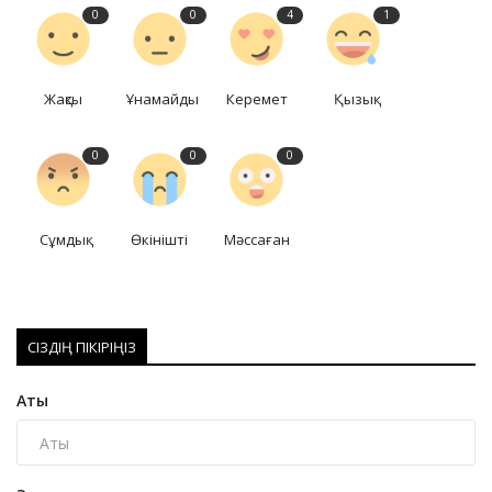
0
0
4
1
Жақсы
Ұнамайды
Керемет
Қызық
0
0
0
Сұмдық
Өкінішті
Мәссаған
СІЗДІҢ ПІКІРІҢІЗ
Аты