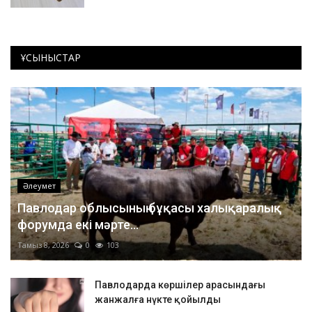
ҰСЫНЫСТАР
Әлеумет
Павлодар облысының бұқасы халықаралық
форумда екі мәрте...
Тамыз 8, 2026
0
103
Павлодарда көршілер арасындағы
жанжалға нүкте қойылды