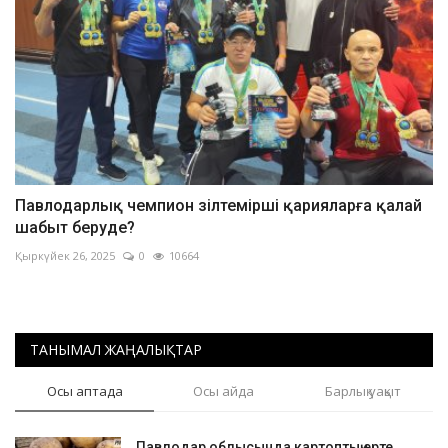
Павлодарлық чемпион зілтемірші қарияларға қалай
шабыт беруде?
Қыркүйек 26, 2025
0
10664
ТАНЫМАЛ ЖАҢАЛЫҚТАР
Осы аптада
Осы айда
Барлық уақыт
Павлодар облысында картоптың ерте