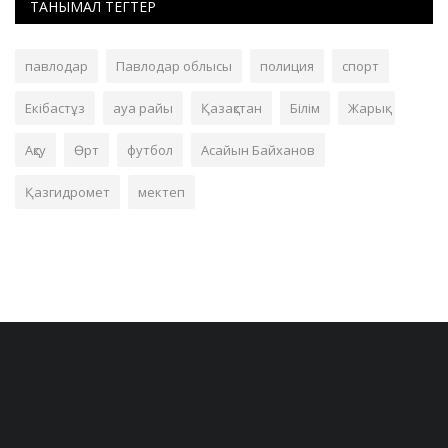
ТАНЫМАЛ ТЕГТЕР
павлодар
Павлодар облысы
полиция
спорт
Екібастұз
ауа райы
Қазақстан
Білім
Жарық
Ақсу
Өрт
футбол
Асайын Байханов
Қазгидромет
мектеп