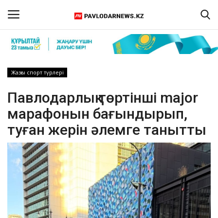
Кіру
Тіркелу
Жазғы спорт түрлері
Басты бет
Павлодарлық төртінші major
марафонын бағындырып,
Бізбен байланыс
туған жерін әлемге танытты
ПАВЛОДАР ОБЛЫСЫ
ҚАЗАҚСТАН
ӘЛЕМ
Спорт