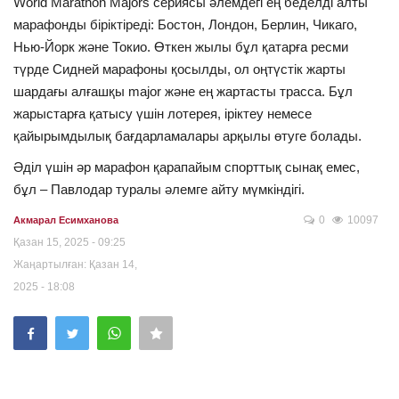
World Marathon Majors сериясы әлемдегі ең беделді алты
марафонды біріктіреді: Бостон, Лондон, Берлин, Чикаго,
Нью-Йорк және Токио. Өткен жылы бұл қатарға ресми
түрде Сидней марафоны қосылды, ол оңтүстік жарты
шардағы алғашқы major және ең жартасты трасса. Бұл
жарыстарға қатысу үшін лотерея, іріктеу немесе
қайырымдылық бағдарламалары арқылы өтуге болады.
Әділ үшін әр марафон қарапайым спорттық сынақ емес,
бұл
–
Павлодар туралы
әлемге айту мүмкіндігі.
0
10097
Акмарал Есимханова
Қазан 15, 2025 - 09:25
Жаңартылған: Қазан 14,
2025 - 18:08