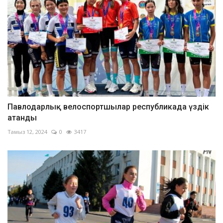
Павлодарлық велоспортшылар республикада үздік
атанды
Тамыз 12, 2024
0
3417