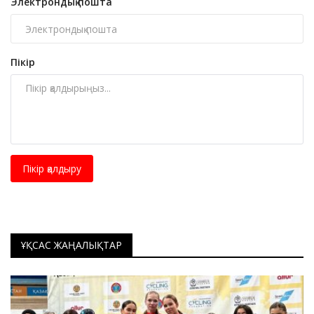
Электрондық пошта
Пікір
Пікір қалдыру
ҰҚСАС ЖАҢАЛЫҚТАР