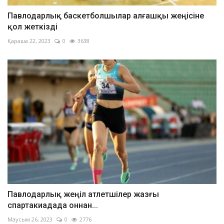
Павлодарлық баскетболшылар алғашқы жеңісіне
қол жеткізді
Қараша 22, 2023
0
3638
Павлодарлық жеңіл атлетшілер жазғы
спартакиадада оннан...
Маусым 26, 2023
0
2776