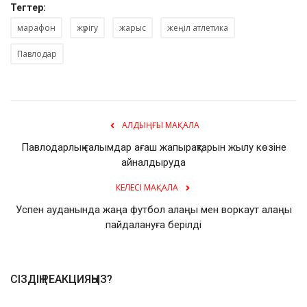
Тегтер:
марафон
жүрігу
жарыс
жеңіл атлетика
Павлодар
АЛДЫҢҒЫ МАҚАЛА
Павлодарлық ғалымдар ағаш жапырақтарын жылу көзіне
айналдыруда
КЕЛЕСІ МАҚАЛА
Успен ауданында жаңа футбол алаңы мен воркаут алаңы
пайдалануға берілді
СІЗДІҢ РЕАКЦИЯҢЫЗ?