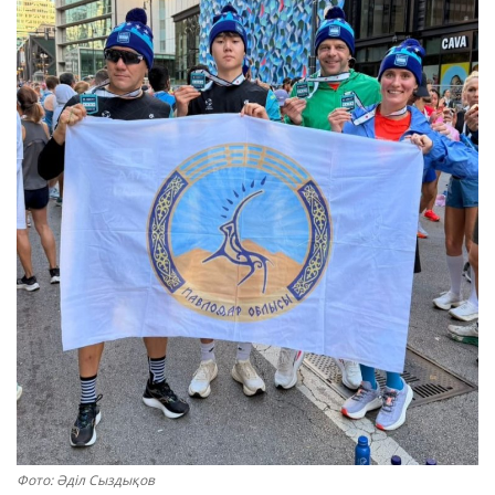
ОЙЫН-САУЫҚ
АРНАЙЫ ЖОБА
OFFICIAL
Құрылтай
Тілді тандаңыз
Қазақша
Русский
Фото: Әділ Сыздықов