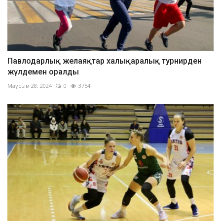
Павлодарлық желаяқтар халықаралық турнирден
жүлдемен оралды
Маусым 28, 2024
0
3754