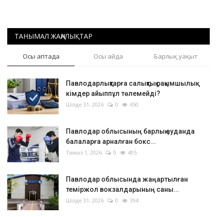
ТАНЫМАЛ ЖАҢАЛЫҚТАР
Осы аптада
Осы айда
Барлық уақыт
Павлодарлықтарға салықтық рақымшылық:
кімдер айыппұл төлемейді?
Шілде 31, 2026
0
450
Павлодар облысының барлық ауданда
балаларға арналған бокс...
Тамыз 1, 2026
0
405
Павлодар облысында жаңартылған
теміржол вокзалдарының саны...
Шілде 31, 2026
0
394