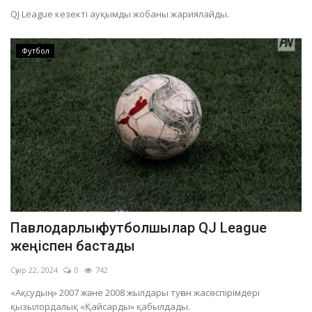
QJ League кезекті ауқымды жобаны жариялайды.
Футбол
Павлодарлық футболшылар QJ League
жеңіспен бастады
Сәуір 22, 2024
0
742
«Ақсудың» 2007 және 2008 жылдары туған жасөспірімдері
қызылордалық «Қайсарды» қабылдады.