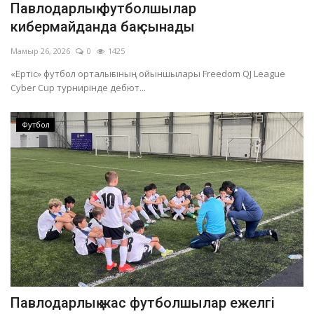
Павлодарлық футболшылар
ОЙЫН-САУЫҚ
кибермайданда бақ сынады
Мамыр 26, 2026
0
1425
АРНАЙЫ ЖОБА
«Ертіс» футбол орталығының ойыншылары Freedom QJ League
Cyber Cup турнирінде дебют...
OFFICIAL
Футбол
Құрылтай
Тілді тандаңыз
Қазақша
Русский
Павлодарлық жас футболшылар ежелгі