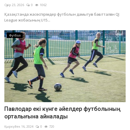
Сәуір 23, 2026
0
1062
Қазақстанда жасөспірімдер футболын дамытуға бағытталған QJ
League жобасының U15...
Футбол
Павлодар екі күнге әйелдер футболының
орталығына айналады
Қыркүйек 16, 2024
0
720