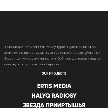
"Ертiс Медиа" Мемлекеттік тіркеу туралы куәлік: №14564-АА
мемлекеттік тіркеу туралы куәлік 2014 жылғы 20 қыркүйекте ҚР
Инвестиция және даму министрлігі байланыс, ақпараттандыру
және ақпарат комитетімен берілген
OUR PROJECTS