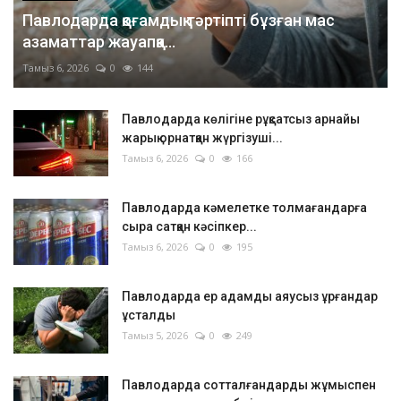
Павлодарда қоғамдық тәртіпті бұзған мас
азаматтар жауапқа...
Тамыз 6, 2026
0
144
Павлодарда көлігіне рұқсатсыз арнайы
жарық орнатқан жүргізуші...
Тамыз 6, 2026
0
166
Павлодарда кәмелетке толмағандарға
сыра сатқан кәсіпкер...
Тамыз 6, 2026
0
195
Павлодарда ер адамды аяусыз ұрғандар
ұсталды
Тамыз 5, 2026
0
249
Павлодарда сотталғандарды жұмыспен