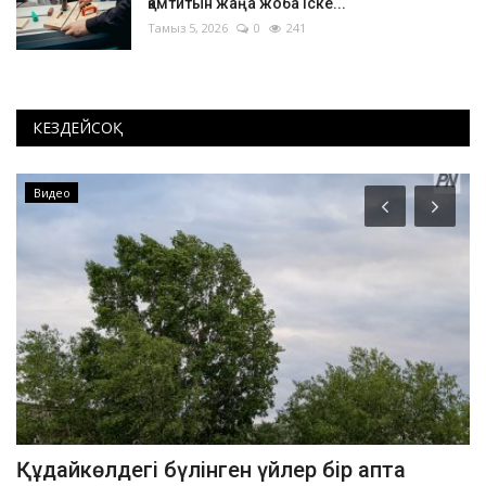
қамтитын жаңа жоба іске...
Тамыз 5, 2026
0
241
КЕЗДЕЙСОҚ
Видео
Құдайкөлдегі бүлінген үйлер бір апта
Қ