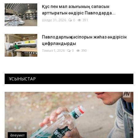
Құс пен мал азығының сапасын
арттыратын өндіріс Павлодарда...
Шілде 31, 2026
0
391
Павлодарлық кәсіпорын жиһаз өндірісін
цифрландырды
Тамыз 1, 2026
0
390
ҰСЫНЫСТАР
Әлеумет