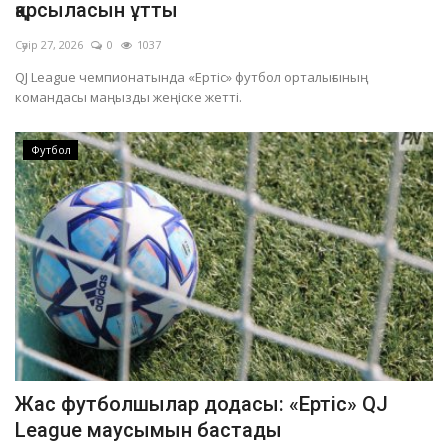
қарсыласын ұтты
Сәуір 27, 2026
0
1037
QJ League чемпионатында «Ертіс» футбол орталығының
командасы маңызды жеңіске жетті.
Футбол
Жас футболшылар додасы: «Ертіс» QJ
League маусымын бастады