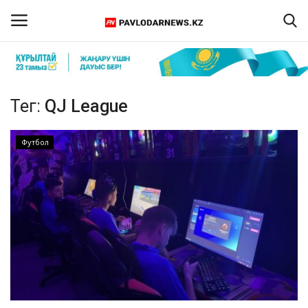
Кіру
Тіркелу
Тег:
QJ League
Басты бет
Футбол
Бізбен байланыс
ПАВЛОДАР ОБЛЫСЫ
ҚАЗАҚСТАН
ӘЛЕМ
Спорт