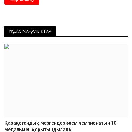
ҰҚСАС ЖАҢАЛЫҚТАР
Қазақстандық мергендер әлем чемпионатын 10
медальмен қорытындылады