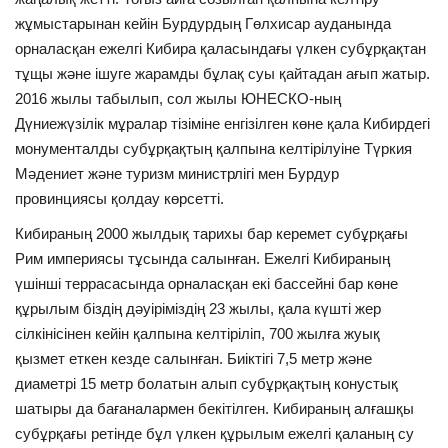
жұмыстарынан кейін Бурдурдың Гөлхисар ауданында
ОЙЫН-САУЫҚ
орналасқан ежелгі Кибира қаласындағы үлкен субұрқақтан
тұщы және ішуге жарамды бұлақ суы қайтадан ағып жатыр.
АРНАЙЫ ЖОБА
2016 жылы табылып, сол жылы ЮНЕСКО-ның
Дүниежүзілік мұралар тізіміне енгізілген көне қала Кибирдегі
OFFICIAL
монументалды субұрқақтың қалпына келтірілуіне Түркия
Мәдениет және туризм министрлігі мен Бурдур
Құрылтай
провинциясы қолдау көрсетті.
Кибираның 2000 жылдық тарихы бар керемет субұрқағы
Тілді тандаңыз
Рим империясы тұсында салынған. Ежелгі Кибираның
Қазақша
Русский
үшінші террасасында орналасқан екі бассейні бар көне
құрылым біздің дәуіріміздің 23 жылы, қала күшті жер
сілкінісінен кейін қалпына келтіріліп, 700 жылға жуық
қызмет еткен кезде салынған. Биіктігі 7,5 метр және
диаметрі 15 метр болатын алып субұрқақтың конустық
шатыры да бағаналармен бекітілген. Кибираның алғашқы
субұрқағы ретінде бұл үлкен құрылым ежелгі қаланың су