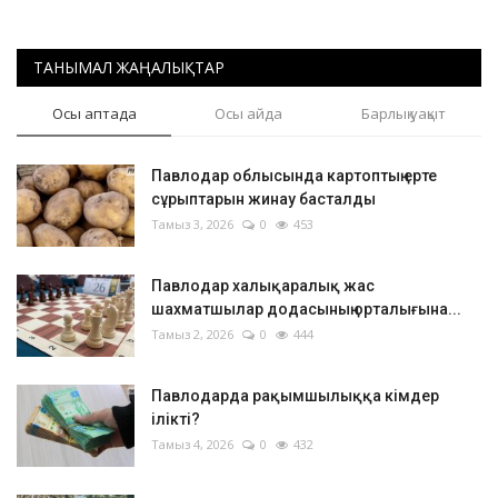
ТАНЫМАЛ ЖАҢАЛЫҚТАР
Осы аптада
Осы айда
Барлық уақыт
Павлодар облысында картоптың ерте
сұрыптарын жинау басталды
Тамыз 3, 2026
0
453
Павлодар халықаралық жас
шахматшылар додасының орталығына...
Тамыз 2, 2026
0
444
Павлодарда рақымшылыққа кімдер
ілікті?
Тамыз 4, 2026
0
432