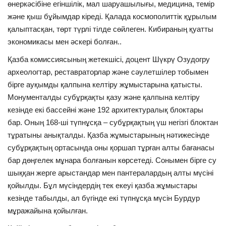
өнеркәсібіне егіншілік, мал шаруашылығы, медицина, темір
және қыш бұйымдар кіреді. Қалада космополиттік құрылым
қалыптасқан, төрт түрлі тілде сөйлеген. Кибираның қуатты
экономикасы мен әскері болған..
Қазба комиссиясының жетекшісі, доцент Шүкрү Озудогру
археологтар, реставраторлар және сәулетшілер тобымен
бірге ауқымды қалпына келтіру жұмыстарына қатысты.
Монументалды субұрқақты қазу және қалпына келтіру
кезінде екі бассейні және 192 архитектуралық блоктары
бар. Оның 168-ші түпнұсқа – субұрқақтың үш негізгі блоктан
тұратыны анықталды. Қазба жұмыстарының нәтижесінде
субұрқақтың ортасында оны қоршап тұрған алты бағанасы
бар дөңгелек мұнара болғанын көрсетеді. Сонымен бірге су
шыққан жерге арыстандар мен пантералардың алты мүсіні
қойылды. Бұл мүсіндердің тек екеуі қазба жұмыстары
кезінде табылды, ал бүгінде екі түпнұсқа мүсін Бурдур
мұражайына қойылған.