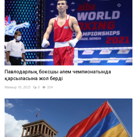
Павлодарлық боксшы әлем чемпионатында
қарсыласына жол берді
Мамыр 10, 2023
0
324