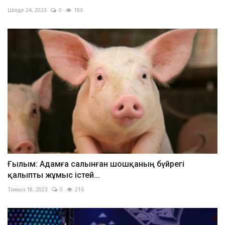
Шілде 24, 2023
0
183
Ғылым: Адамға салынған шошқаның бүйрегі
қалыпты жұмыс істей...
Тамыз 18, 2023
0
216