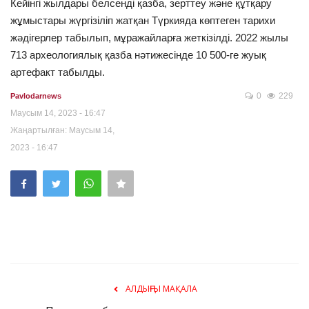
Кейінгі жылдары белсенді қазба, зерттеу және құтқару
жұмыстары жүргізіліп жатқан Түркияда көптеген тарихи
жәдігерлер табылып, мұражайларға жеткізілді. 2022 жылы
713 археологиялық қазба нәтижесінде 10 500-ге жуық
артефакт табылды.
0
229
Pavlodarnews
Маусым 14, 2023 - 16:47
Жаңартылған: Маусым 14,
2023 - 16:47
АЛДЫҢҒЫ МАҚАЛА