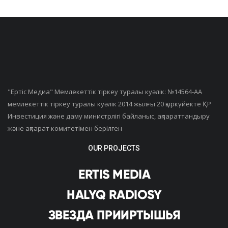
"Ертiс Медиа" Мемлекеттік тіркеу туралы куәлік: №14564-АА
мемлекеттік тіркеу туралы куәлік 2014 жылғы 20 қыркүйекте ҚР
Инвестиция және даму министрлігі байланыс, ақпараттандыру
және ақпарат комитетімен берілген
OUR PROJECTS