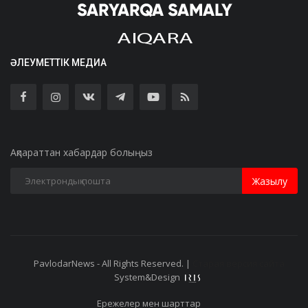
ӘЛЕУМЕТТІК МЕДИА
Ақпараттан хабардар болыңыз
Жазылу
PavlodarNews - All Rights Reserved. |
Старая версия сайта
System&Design
Ережелер мен шарттар