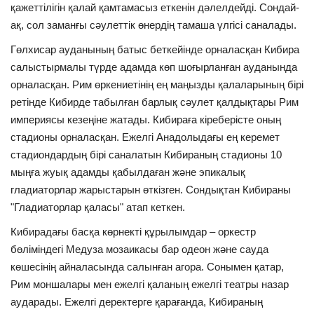
қажеттілігін қалай қамтамасыз еткенін дәлелдейді. Сондай-
ақ, сол заманғы сәулеттік өнердің тамаша үлгісі саналады.
Гөлхисар ауданының батыс беткейінде орналасқан Кибира
салыстырмалы түрде адамда көп шоғырланған ауданында
орналасқан. Рим өркениетінің ең маңызды қалаларының бірі
ретінде Кибирде табылған барлық сәулет қалдықтары Рим
империясы кезеңіне жатады. Кибираға кіреберісте оның
стадионы орналасқан. Ежелгі Анадолыдағы ең керемет
стадиондардың бірі саналатын Кибираның стадионы 10
мыңға жуық адамды қабылдаған және эпикалық
гладиаторлар жарыстарын өткізген. Сондықтан Кибираны
"Гладиаторлар қаласы" атап кеткен.
Кибирадағы басқа көрнекті құрылымдар – оркестр
бөліміндегі Медуза мозаикасы бар одеон және сауда
көшесінің айналасында салынған агора. Сонымен қатар,
Рим моншалары мен ежелгі қаланың ежелгі театры назар
аударады. Ежелгі деректерге қарағанда, Кибираның