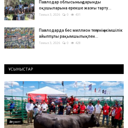
Павлодар облысының дарынды
оқушыларына ерекше жазғы тарту...
Тамыз 3, 2026
0
431
Павлодарда бес миллион теңгенің әкімшілік
айыппұлы рақымшылықпен...
Тамыз 3, 2026
0
428
ҰСЫНЫСТАР
Әлеумет