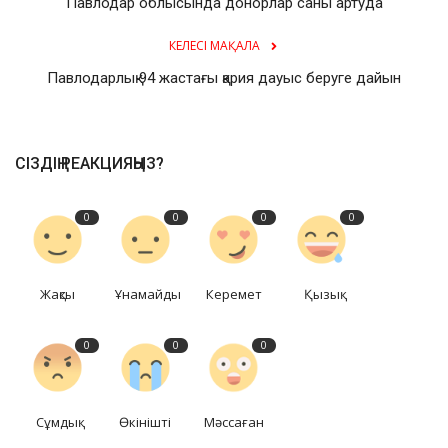
Павлодар облысында донорлар саны артуда
КЕЛЕСІ МАҚАЛА
Павлодарлық 94 жастағы қария дауыс беруге дайын
СІЗДІҢ РЕАКЦИЯҢЫЗ?
0
0
0
0
Жақсы
Ұнамайды
Керемет
Қызық
0
0
0
Сұмдық
Өкінішті
Мәссаған