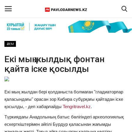
Кіру
Тіркелу
ӘЛЕМ
Басты бет
Екі мың жылдық фонтан
қайта іске қосылды
Бізбен байланыс
ПАВЛОДАР ОБЛЫСЫ
Екі мың жылдан бері қолданыста болмаған "гладиаторлар
ҚАЗАҚСТАН
қаласындағы" орасан зор Кибира субұрқағы қайтадан іске
қосылды, - деп хабарлайды
Tengritravel.kz
.
ӘЛЕМ
Түркиядағы Анадолының батыс бөлігіндегі археологиялық
ескерткіштерімен әйгілі Бурдур қаласынан жағымды
Спорт
жаңалық жетті. Тоғыз айға созылған қалпына келтіру