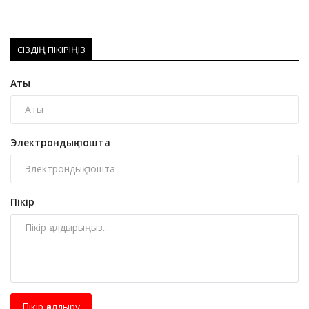
СІЗДІҢ ПІКІРІҢІЗ
Аты
Электрондық пошта
Пікір
Пікір қалдыру