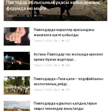
Павлодар облысының бұқасы халықаралық
форумда екі мәрте...
Тамыз 8, 2026
0
194
Павлодарда көршілер арасындағы
жанжалға нүкте қойылды
Тамыз 7, 2026
0
227
Астана-Павлодар тас жолында өрескел
ереже бұзған жүргізуші...
Тамыз 7, 2026
0
258
Павлодарда «Таза қала – елдің байлығы»
экологиялық рейді...
Тамыз 7, 2026
0
251
Павлодарда құрылыс қалдықтарын
заңсыз төккендер анықталды