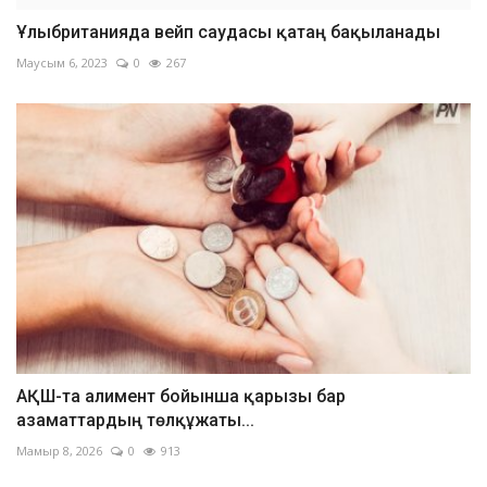
Ұлыбританияда вейп саудасы қатаң бақыланады
Маусым 6, 2023
0
267
АҚШ-та алимент бойынша қарызы бар
азаматтардың төлқұжаты...
Мамыр 8, 2026
0
913