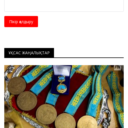
Пікір қалдыру
ҰҚСАС ЖАҢАЛЫҚТАР