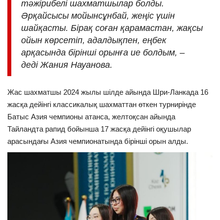
тәжірибелі шахматшылар болды.
Әрқайсысы мойынсұнбай, жеңіс үшін
шайқасты. Бірақ соған қарамастан, жақсы
ойын көрсетіп, адалдықпен, еңбек
арқасында бірінші орынға ие болдым, –
деді Жания Науанова.
Жас шахматшы 2024 жылы шілде айында Шри-Ланкада 16
жасқа дейінгі классикалық шахматтан өткен турнирінде
Батыс Азия чемпионы атанса, желтоқсан айында
Тайландта рапид бойынша 17 жасқа дейінгі оқушылар
арасындағы Азия чемпионатында бірінші орын алды.