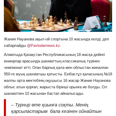
ОЙЫН-САУЫҚ
АРНАЙЫ ЖОБА
OFFICIAL
Жания Науанова ақыл-ой спортына 10 жасында келді, деп
хабарлайды
@Pavlodarnews.kz.
Құрылтай
Алматыда Қазақстан Республикасының 18 жасқа дейінгі
юниорлар арасында шахматтың классикалық түрінен
Тілді тандаңыз
чемпионат өтті. Оған барлық қала мен облыстан жиналған
Қазақша
Русский
950-ге жуық шахматшы қатысты. Екібастұз қаласының №18
жалпы орта мектебінің оқушысы 16 жасар Жания Науанова
облыс атын қорғап, жарыста бірінші орынға ие болды. Ол
шахматпен 10 жасынан бастап айналысады.
– Турнир өте қиынға соқты. Менің
қарсыластарым бала кезінен ойнайтын