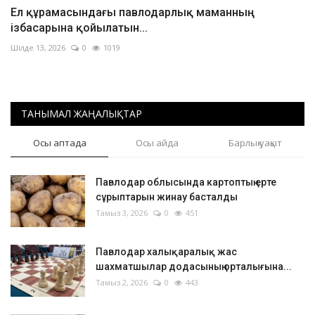
Ел құрамасындағы павлодарлық маманның
ізбасарына қойылатын...
Шілде 13, 2026
0
1019
ТАНЫМАЛ ЖАҢАЛЫҚТАР
Осы аптада
Осы айда
Барлық уақыт
Павлодар облысында картоптың ерте
сұрыптарын жинау басталды
Тамыз 3, 2026
0
451
Павлодар халықаралық жас
шахматшылар додасының орталығына...
Тамыз 2, 2026
0
443