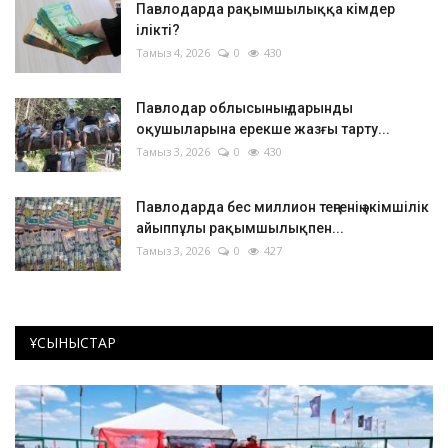
Павлодарда рақымшылыққа кімдер
ілікті?
Тамыз 4, 2026
0
430
Павлодар облысының дарынды
оқушыларына ерекше жазғы тарту...
Тамыз 3, 2026
0
430
Павлодарда бес миллион теңгенің әкімшілік
айыппұлы рақымшылықпен...
Тамыз 3, 2026
0
427
ҰСЫНЫСТАР