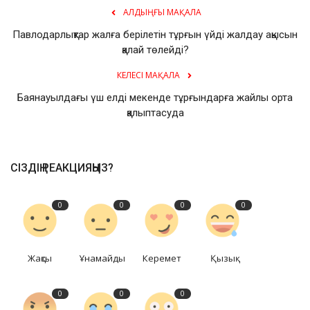
АЛДЫҢҒЫ МАҚАЛА
Павлодарлықтар жалға берілетін тұрғын үйді жалдау ақысын
қалай төлейді?
КЕЛЕСІ МАҚАЛА
Баянауылдағы үш елді мекенде тұрғындарға жайлы орта
қалыптасуда
СІЗДІҢ РЕАКЦИЯҢЫЗ?
0
0
0
0
Жақсы
Ұнамайды
Керемет
Қызық
0
0
0