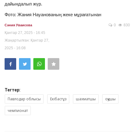
дайындалып жүр.
Фото: Жания Науанованың жеке мұрағатынан
0
830
Сәния Уваисова
Қантар 27, 2025 - 16:45
Жаңартылған: Қантар 27,
2025 - 16:08
Тегтер:
Павлодар облысы
Екібастұз
шахматшы
оқушы
чемпионат