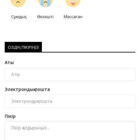
Сұмдық
Өкінішті
Мәссаған
СІЗДІҢ ПІКІРІҢІЗ
Аты
Электрондық пошта
Пікір