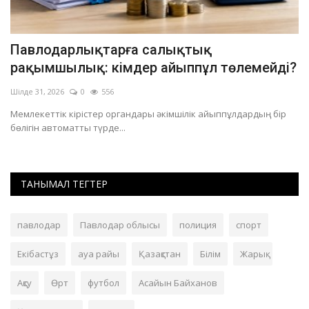
Павлодарлықтарға салықтық
Қ
рақымшылық: кімдер айыппұл төлемейді?
м
Шілде 31, 2026
0
556
Ші
Мемлекеттік кірістер органдары әкімшілік айыппұлдардың бір
Қы
бөлігін автоматты түрде...
Ха
ТАНЫМАЛ ТЕГТЕР
павлодар
Павлодар облысы
полиция
спорт
Екібастұз
ауа райы
Қазақстан
Білім
Жарық
Ақсу
Өрт
футбол
Асайын Байханов