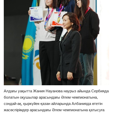
Алдағы уақытта Жания Науанова наурыз айында Сербияда
болатын оқушылар арасындағы Әлем чемпионатына,
сондай-ақ, қыркүйек-қазан айларында Албанияда өтетін
жасөспірімдер арасындағы Әлем чемпионатына қатысуға