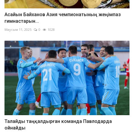
Асайын Байханов Азия чемпионатының жеңімпаз
гимнастарын...
Маусым 11, 2025
0
1028
Талайды таңқалдырған команда Павлодарда
ойнайды