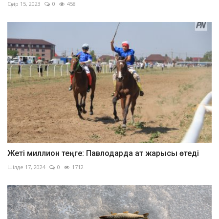
Сәуір 15, 2023
0
458
Жеті миллион теңге: Павлодарда ат жарысы өтеді
Шілде 17, 2024
0
1712