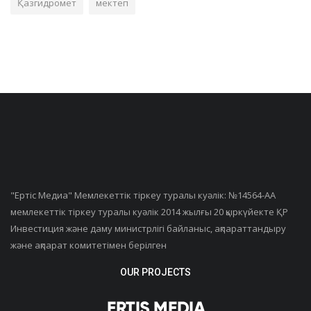
Қазгидромет
мектеп
"Ертiс Медиа" Мемлекеттік тіркеу туралы куәлік: №14564-АА
мемлекеттік тіркеу туралы куәлік 2014 жылғы 20 қыркүйекте ҚР
Инвестиция және даму министрлігі байланыс, ақпараттандыру
және ақпарат комитетімен берілген
OUR PROJECTS