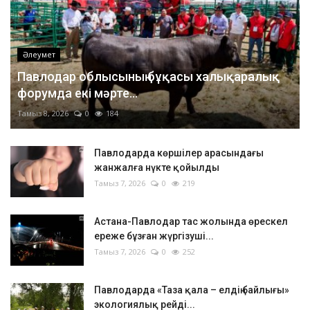
Әлеумет
Павлодар облысының бұқасы халықаралық
форумда екі мәрте...
Тамыз 8, 2026
0
184
Павлодарда көршілер арасындағы
жанжалға нүкте қойылды
Тамыз 7, 2026
0
219
Астана-Павлодар тас жолында өрескел
ереже бұзған жүргізуші...
Тамыз 7, 2026
0
252
Павлодарда «Таза қала – елдің байлығы»
экологиялық рейді...