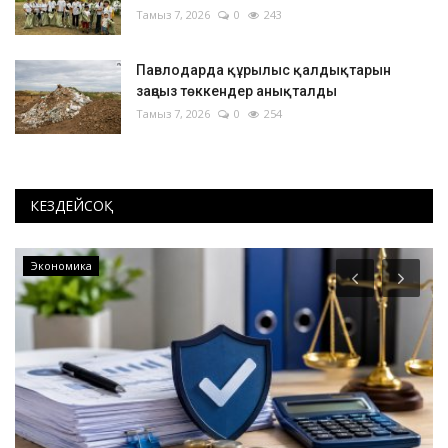
Тамыз 7, 2026
0
243
Павлодарда құрылыс қалдықтарын
заңсыз төккендер анықталды
Тамыз 7, 2026
0
254
КЕЗДЕЙСОҚ
Экономика