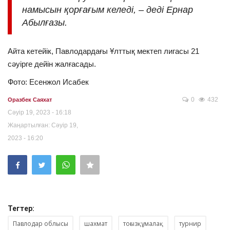
намысын қорғағым келеді, – деді Ернар
Абылғазы.
Айта кетейік, Павлодардағы Ұлттық мектеп лигасы 21
сәуірге дейін жалғасады.
Фото: Есенжол Исабек
0
432
Оразбек Саяхат
Сәуір 19, 2023 - 16:18
Жаңартылған: Сәуір 19,
2023 - 16:20
Тегтер:
Павлодар облысы
шахмат
тоғызқұмалақ
турнир