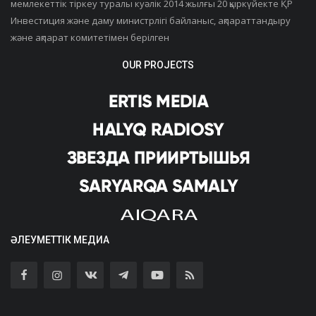
мемлекеттік тіркеу туралы куәлік 2014 жылғы 20 қыркүйекте ҚР
Инвестиция және даму министрлігі байланыс, ақпараттандыру
және ақпарат комитетімен берілген
OUR PROJECTS
ӘЛЕУМЕТТІК МЕДИА