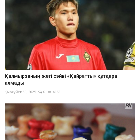
Қалмырзаның жеті сэйві «Қайратты» құтқара
алмады
Қыркүйек 30, 2025
0
4162