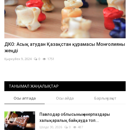
ДКО: Асық атудан Қазақстан құрамасы Монғолияны
жеңді
Қыркүйек 9, 2024
0
1751
ТАНЫМАЛ ЖАҢАЛЫҚТАР
Осы аптада
Осы айда
Барлық уақыт
Павлодар облысының өнерпаздары
халықаралық байқауда топ...
Шілде 30, 2026
0
487