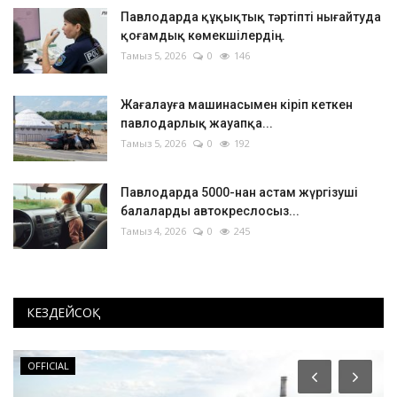
Павлодарда құқықтық тәртіпті нығайтуда
қоғамдық көмекшілердің...
Тамыз 5, 2026
0
146
Жағалауға машинасымен кіріп кеткен
павлодарлық жауапқа...
Тамыз 5, 2026
0
192
Павлодарда 5000-нан астам жүргізуші
балаларды автокреслосыз...
Тамыз 4, 2026
0
245
КЕЗДЕЙСОҚ
OFFICIAL