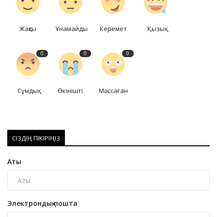
Жақсы
Ұнамайды
Керемет
Қызық
0
0
0
Сұмдық
Өкінішті
Мәссаған
СІЗДІҢ ПІКІРІҢІЗ
Аты
Электрондық пошта