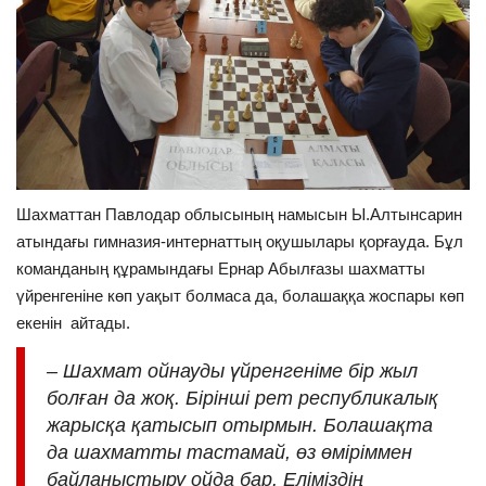
Шахматтан Павлодар облысының намысын Ы.Алтынсарин
атындағы гимназия-интернаттың оқушылары қорғауда. Бұл
команданың құрамындағы Ернар Абылғазы шахматты
үйренгеніне көп уақыт болмаса да, болашаққа жоспары көп
екенін айтады.
– Шахмат ойнауды үйренгеніме бір жыл
болған да жоқ. Бірінші рет республикалық
жарысқа қатысып отырмын. Болашақта
да шахматты тастамай, өз өміріммен
байланыстыру ойда бар. Еліміздің