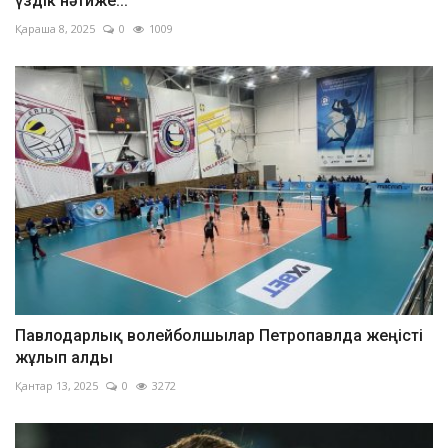
үздік нәтиже...
Қараша 8, 2025
0
1009
Павлодарлық волейболшылар Петропавлда жеңісті
жұлып алды
Қантар 13, 2025
0
3272