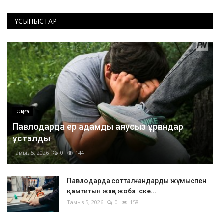
ҰСЫНЫСТАР
Оқиға
Павлодарда ер адамды аяусыз ұрғандар
ұсталды
Тамыз 5, 2026
0
144
Павлодарда сотталғандарды жұмыспен
қамтитын жаңа жоба іске...
Тамыз 5, 2026
0
158