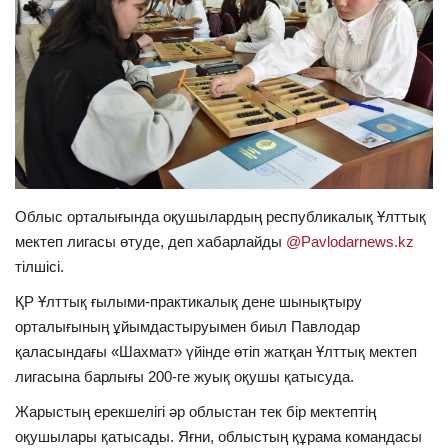
ОЙЫН-САУЫҚ
АРНАЙЫ ЖОБА
OFFICIAL
Құрылтай
Облыс орталығында оқушылардың республикалық Ұлттық
Тілді тандаңыз
мектеп лигасы өтуде, деп хабарлайды
@Pavlodarnews.kz
тілшісі.
Қазақша
Русский
ҚР Ұлттық ғылыми-практикалық дене шынықтыру
орталығының ұйымдастыруымен биыл Павлодар
қаласындағы «Шахмат» үйінде өтіп жатқан Ұлттық мектеп
лигасына барлығы 200-ге жуық оқушы қатысуда.
Жарыстың ерекшелігі әр облыстан тек бір мектептің
оқушылары қатысады. Яғни, облыстың құрама командасы