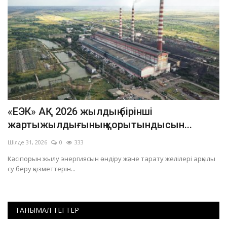
ы
«ЕЭК» АҚ 2026 жылдың бірінші
П
жартыжылдығының қорытындысын...
қ
Шілде 31, 2026
0
333
Ші
Кәсіпорын жылу энергиясын өндіру және тарату желілері арқылы
Іс
су беру қызметтерін...
бо
ТАНЫМАЛ ТЕГТЕР