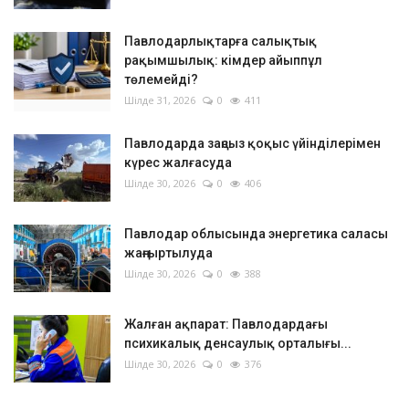
Павлодарлықтарға салықтық
рақымшылық: кімдер айыппұл
төлемейді?
Шілде 31, 2026
0
411
Павлодарда заңсыз қоқыс үйінділерімен
күрес жалғасуда
Шілде 30, 2026
0
406
Павлодар облысында энергетика саласы
жаңғыртылуда
Шілде 30, 2026
0
388
Жалған ақпарат: Павлодардағы
психикалық денсаулық орталығы...
Шілде 30, 2026
0
376