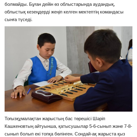
болмайды. Бұған дейін өз облыстарында аудандық,
облыстық кезеңдерді жеңіп келген мектептің командасы
сынға түседі.
Тоғызқұмалақтан жарыстың бас төрешісі Шәріп
Кашкеновтың айтуынша, қатысушылар 5-6-сынып және 7-8-
сынып болып екі топқа бөлінген. Сондай-ақ жарыста қыз