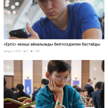
«Ертіс» екінші айналымды белгісіздікпен бастайды
Шілде 4, 2026
0
1182