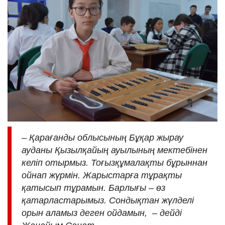
– Қарағанды облысының Бұқар жырау
ауданы Қызылқайың ауылының мектебінен
келіп отырмыз. Тоғызқұмалақты бұрыннан
ойнап жүрмін. Жарыстарға тұрақты
қатысып тұрамын. Барлығы – өз
қатарластарымыз. Сондықтан жүлделі
орын аламыз деген ойдамын, – дейді