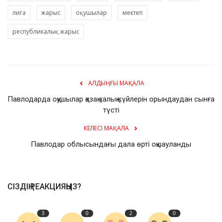
лига
жарыс
оқушылар
мектеп
республикалық жарыс
АЛДЫҢҒЫ МАҚАЛА
Павлодарда оқушылар қазақ халық күйлерін орындаудан сынға
түсті
КЕЛЕСІ МАҚАЛА
Павлодар облысындағы дала өрті оқшауланды
СІЗДІҢ РЕАКЦИЯҢЫЗ?
3
0
2
0