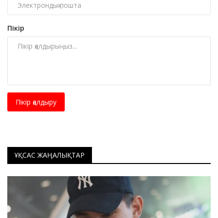
Пікір
Пікір қалдыру
ҰҚСАС ЖАҢАЛЫҚТАР