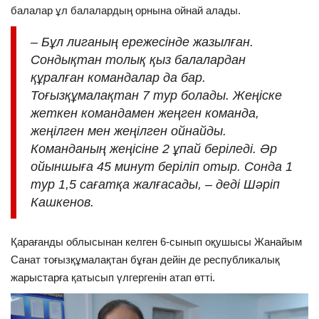
балалар ұл балалардың орнына ойнай алады.
– Бұл лиганың ережесінде жазылған.
Сондықтан толық қыз балалардан
құралған командалар да бар.
Тоғызқұмалақтан 7 тур болады. Жеңіске
жеткен командамен жеңген команда,
жеңілген мен жеңілген ойнайды.
Команданың жеңісіне 2 ұпай беріледі. Әр
ойыншыға 45 минут беріліп отыр. Сонда 1
тур 1,5 сағатқа жалғасады, – деді Шәріп
Кашкенов.
Қарағанды облысынан келген 6-сынып оқушысы Жанайым
Санат тоғызқұмалақтан бұған дейін де республикалық
жарыстарға қатысып үлгергенін атап өтті.