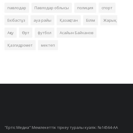
павлодар
Павлодар облысы
полиция
спорт
Екібастұз
ауа райы
Қазақстан
Білім
Жарық
Ақсу
Өрт
футбол
Асайын Байханов
Қазгидромет
мектеп
"Ертiс Медиа" Мемлекеттік тіркеу туралы куәлік: №14564-АА