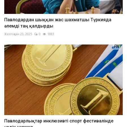
Павлодардан шыққан жас шахматшы Түркияда
әлемді таң қалдырды
Желтоқсан 23, 2025
0
1883
Павлодарлықтар инклюзивті спорт фестивалінде