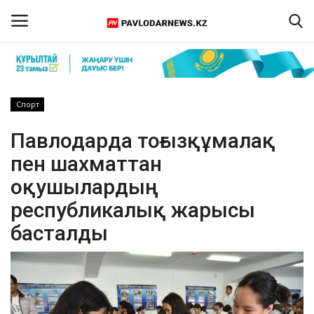
Кіру
Тіркелу
Спорт
Басты бет
Павлодарда тоғызқұмалақ
пен шахматтан
Бізбен байланыс
оқушылардың
ПАВЛОДАР ОБЛЫСЫ
республикалық жарысы
басталды
ҚАЗАҚСТАН
ӘЛЕМ
Спорт