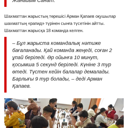
Жанайым Санат.
Шахматтан жарыстың төрешісі Арман Қапаев оқушылар
шахматтың «рапид» түрінен сынға түсетінін айтты.
Шахматтан жарысқа 18 команда келген.
– Бұл жарыста командалық нәтиже
бағаланады. Қай команда жеңеді, соған 2
ұпай беріледі. Әр ойынға 10 минут,
қосымша 5 секунд беріледі. Күніне 3 тур
өтеді. Түстен кейін балалар демалады.
Барлығы 9 тур болады, – деді Арман
Қапаев.