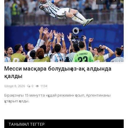
Месси масқара болудың аз-ақ алдында
П
қалды
Қ
Шілде 8, 2026
0
1134
Ақ
Бірақ соңғы 15 минутта «құдай режимін» қосып, Аргентинаны
Әм
құтқарып қалды.
Қа
ТАНЫМАЛ ТЕГТЕР