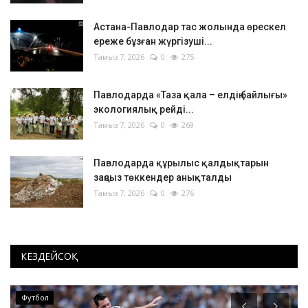
Астана-Павлодар тас жолында өрескел
ереже бұзған жүргізуші...
Тамыз 7, 2026
0
275
Павлодарда «Таза қала – елдің байлығы»
экологиялық рейді...
Тамыз 7, 2026
0
269
Павлодарда құрылыс қалдықтарын
заңсыз төккендер анықталды
Тамыз 7, 2026
0
276
КЕЗДЕЙСОҚ
Футбол