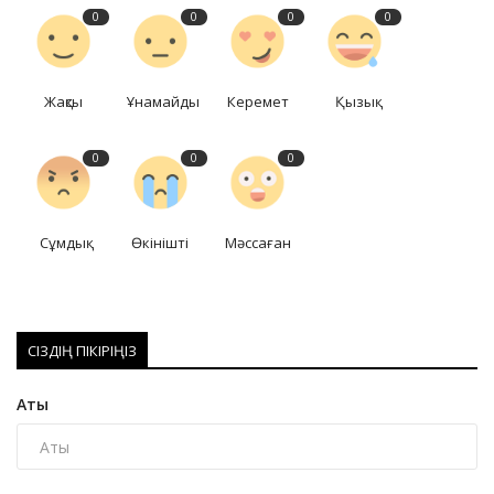
0
0
0
0
Жақсы
Ұнамайды
Керемет
Қызық
0
0
0
Сұмдық
Өкінішті
Мәссаған
СІЗДІҢ ПІКІРІҢІЗ
Аты