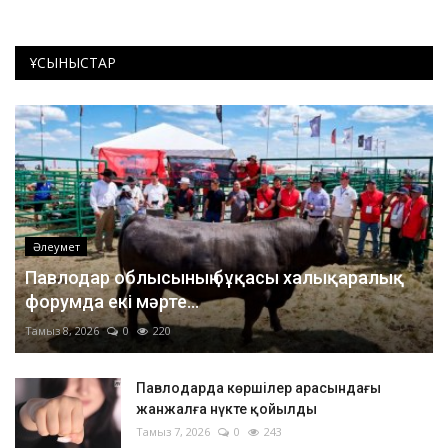
ҰСЫНЫСТАР
Әлеумет
Павлодар облысының бұқасы халықаралық
форумда екі мәрте...
Тамыз 8, 2026
0
220
Павлодарда көршілер арасындағы
жанжалға нүкте қойылды
Тамыз 7, 2026
0
243