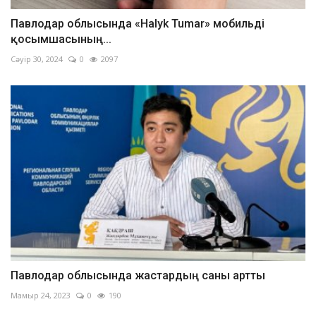
Павлодар облысында «Halyk Tumar» мобильді
қосымшасының...
Сәуір 30, 2024
0
2097
Павлодар облысында жастардың саны артты
Мамыр 24, 2023
0
190