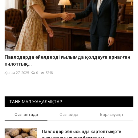
Павлодарда әйелдерді ғылымда қолдауға арналған
пилоттық...
Қараша 27, 2025
0
5248
ТАНЫМАЛ ЖАҢАЛЫҚТАР
Осы аптада
Осы айда
Барлық уақыт
Павлодар облысында картоптың ерте
сұрыптарын жинау басталды