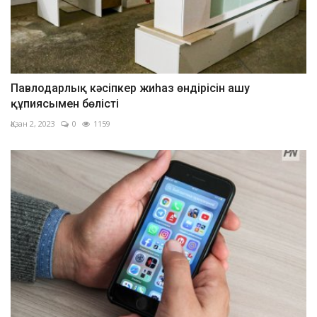
Павлодарлық кәсіпкер жиһаз өндірісін ашу
құпиясымен бөлісті
Қазан 2, 2023
0
1159