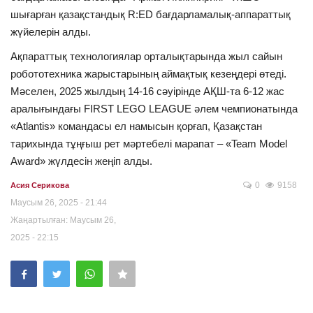
шығарған қазақстандық R:ED бағдарламалық-аппараттық
жүйелерін алды.
Ақпараттық технологиялар орталықтарында жыл сайын
робототехника жарыстарының аймақтық кезеңдері өтеді.
Мәселен, 2025 жылдың 14-16 сәуірінде АҚШ-та 6-12 жас
аралығындағы FIRST LEGO LEAGUE әлем чемпионатында
«Atlantis» командасы ел намысын қорғап, Қазақстан
тарихында тұңғыш рет мәртебелі марапат – «Team Model
Award» жүлдесін жеңіп алды.
0
9158
Асия Серикова
Маусым 26, 2025 - 21:44
Жаңартылған: Маусым 26,
2025 - 22:15