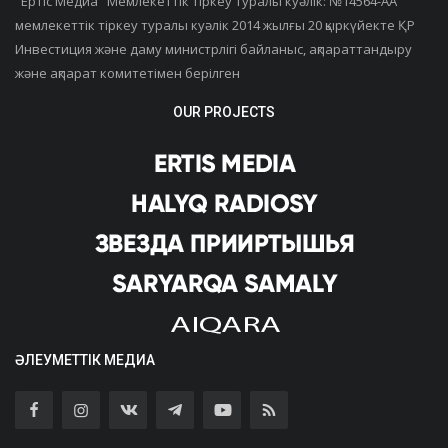
"Ертiс Медиа" Мемлекеттік тіркеу туралы куәлік: №14564-АА
мемлекеттік тіркеу туралы куәлік 2014 жылғы 20 қыркүйекте ҚР
Инвестиция және даму министрлігі байланыс, ақпараттандыру
және ақпарат комитетімен берілген
OUR PROJECTS
ӘЛЕУМЕТТІК МЕДИА