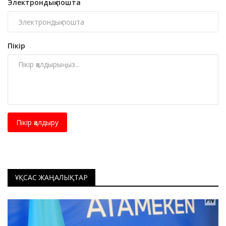
Электрондық пошта
Пікір
Пікір қалдыру
ҰҚСАС ЖАҢАЛЫҚТАР