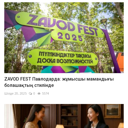
ZAVOD FEST Павлодарда: жұмысшы мамандығы
болашақтың стилінде
Шілде 20, 2025
0
5574