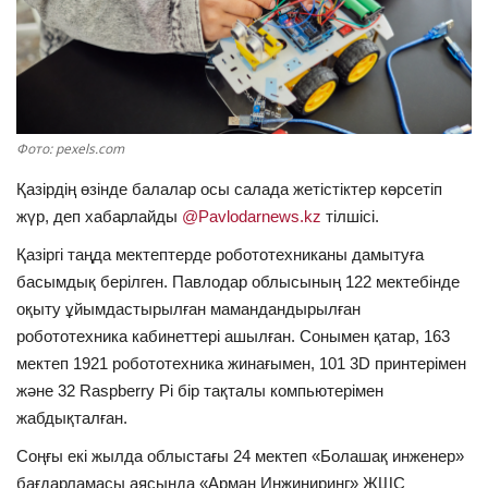
ОЙЫН-САУЫҚ
АРНАЙЫ ЖОБА
OFFICIAL
Фото: pexels.com
Қазірдің өзінде балалар осы салада жетістіктер көрсетіп
Құрылтай
жүр, деп хабарлайды
@Pavlodarnews.kz
тілшісі.
Қазіргі таңда мектептерде робототехниканы дамытуға
Тілді тандаңыз
басымдық берілген. Павлодар облысының 122 мектебінде
Қазақша
Русский
оқыту ұйымдастырылған мамандандырылған
робототехника кабинеттері ашылған. Сонымен қатар, 163
мектеп 1921 робототехника жинағымен, 101 3D принтерімен
және 32 Raspberry Pi бір тақталы компьютерімен
жабдықталған.
Соңғы екі жылда облыстағы 24 мектеп «Болашақ инженер»
бағдарламасы аясында «Арман Инжиниринг» ЖШС