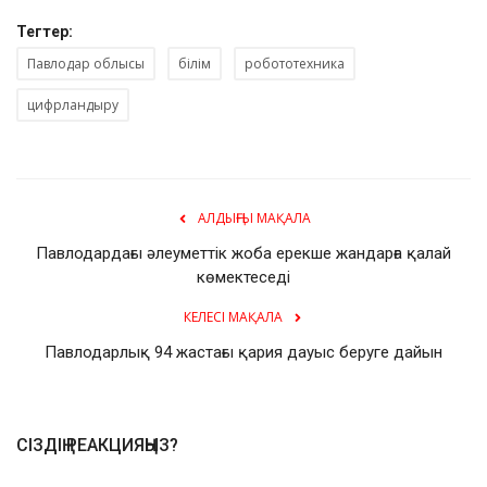
Тегтер:
Павлодар облысы
білім
робототехника
цифрландыру
АЛДЫҢҒЫ МАҚАЛА
Павлодардағы әлеуметтік жоба ерекше жандарға қалай
көмектеседі
КЕЛЕСІ МАҚАЛА
Павлодарлық 94 жастағы қария дауыс беруге дайын
СІЗДІҢ РЕАКЦИЯҢЫЗ?