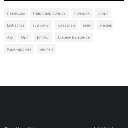
павлодар
Павлодар облысы
полиция
спорт
Екібастұз
ауа райы
Қазақстан
Білім
Жарық
Ақсу
Өрт
футбол
Асайын Байханов
Қазгидромет
мектеп