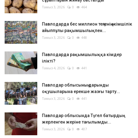
Тамыз 3, 2026
0
464
Павлодарда бес миллион теңгенің әкімшілік
айыппұлы рақымшылықпен...
Тамыз 3, 2026
0
448
Павлодарда рақымшылыққа кімдер
ілікті?
Тамыз 4, 2026
0
441
Павлодар облысының дарынды
оқушыларына ерекше жазғы тарту...
Тамыз 3, 2026
0
441
Павлодар облысында Түгел батырдың
жерленген жеріне тағылымды...
Тамыз 3, 2026
0
407