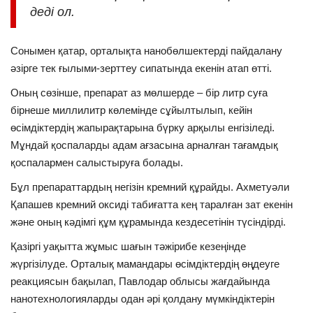
деді ол.
Сонымен қатар, орталықта нанобөлшектерді пайдалану
әзірге тек ғылыми-зерттеу сипатында екенін атап өтті.
Оның сөзінше, препарат аз мөлшерде – бір литр суға
бірнеше миллилитр көлемінде сұйылтылып, кейін
өсімдіктердің жапырақтарына бүрку арқылы енгізіледі.
Мұндай қоспаларды адам ағзасына арналған тағамдық
қоспалармен салыстыруға болады.
Бұл препараттардың негізін кремний құрайды. Ахметуәли
Қапашев кремний оксиді табиғатта кең таралған зат екенін
және оның кәдімгі құм құрамында кездесетінін түсіндірді.
Қазіргі уақытта жұмыс шағын тәжірибе кезеңінде
жүргізілуде. Орталық мамандары өсімдіктердің өңдеуге
реакциясын бақылап, Павлодар облысы жағдайында
нанотехнологияларды одан әрі қолдану мүмкіндіктерін