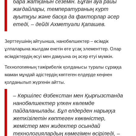
бара жатқанын сеземін. Бұған ауа райы
жағдайлары, температураның күрт
ауытқуы және басқа да факторлар әсер
етеді, – дейді Ахметуәли Қапашев.
Зерттеушінің айтуынша, нанобөлшектер – өсімдік
ұлпаларына жылдам енетін өте ұсақ элементтер. Олар
өсімдіктердің өсуі мен дамуына оң әсер етуі мүмкін.
Технологияның тәжірибелік қолданысы туралы сұраққа
маман мұндай әдістердің көптеген елдерде кеңінен
қолданылып жүргенін айтты.
– Көршілес Өзбекстан мен Қырғызстанда
нанобөлшектер үлкен көлемде
пайдаланылады. Бұл елдерден нарыққа
жеткізілетін көптеген көкөністер,
жемістер мен жидектер осындай
технологиялардың көмегімен өсіріледі, –