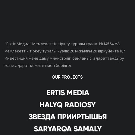
"Ертiс Медиа" Мемлекеттік тіркеу туралы куәлік: №14564-АА
мемлекеттік тіркеу туралы куәлік 2014 жылғы 20 қыркүйекте ҚР
Инвестиция және даму министрлігі байланыс, ақпараттандыру
және ақпарат комитетімен берілген
OUR PROJECTS