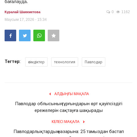
бағалауда.
0
1162
Куралай Шаяхметова
Маусым 17, 2026 - 15:34
Тегтер:
өсімдіктер
технология
Павлодар
АЛДЫҢҒЫ МАҚАЛА
Павлодар облысының тұрғындарын өрт қауіпсіздігі
ережелерін сақтауға шақырады
КЕЛЕСІ МАҚАЛА
Павлодарлықтардың назарына: 25 тамыздан бастап