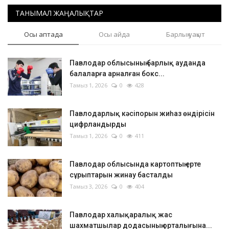
ТАНЫМАЛ ЖАҢАЛЫҚТАР
Осы аптада
Осы айда
Барлық уақыт
Павлодар облысының барлық ауданда
балаларға арналған бокс...
Тамыз 1, 2026
0
428
Павлодарлық кәсіпорын жиһаз өндірісін
цифрландырды
Тамыз 1, 2026
0
411
Павлодар облысында картоптың ерте
сұрыптарын жинау басталды
Тамыз 3, 2026
0
404
Павлодар халықаралық жас
шахматшылар додасының орталығына...