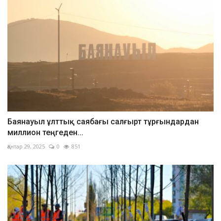
Баянауыл ұлттық саябағы салғырт тұрғындардан
миллион теңгеден...
Қантар 29, 2025
0
851