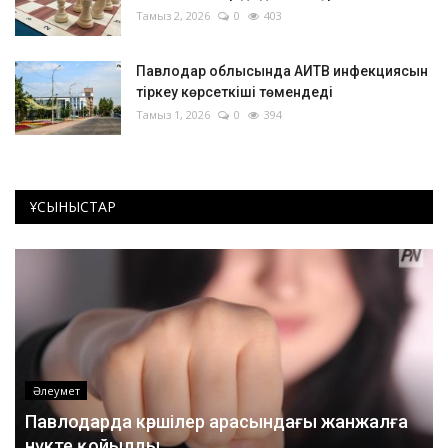
Тамыз 2, 2026
0
403
Павлодар облысында АИТВ инфекциясын
тіркеу көрсеткіші төмендеді
Тамыз 1, 2026
0
394
ҰСЫНЫСТАР
Әлеумет
Павлодарда көршілер арасындағы жанжалға
нүкте қойылды