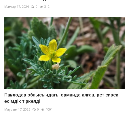
Мамыр 17, 2024
0
312
Павлодар облысындағы орманда алғаш рет сирек
өсімдік тіркелді
Маусым 17, 2026
0
1001