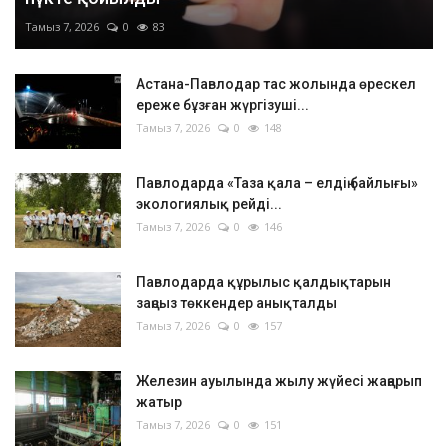
Тамыз 7, 2026
0
83
Астана-Павлодар тас жолында өрескел
ереже бұзған жүргізуші...
Тамыз 7, 2026
0
148
Павлодарда «Таза қала – елдің байлығы»
экологиялық рейді...
Тамыз 7, 2026
0
146
Павлодарда құрылыс қалдықтарын
заңсыз төккендер анықталды
Тамыз 7, 2026
0
157
Железин ауылында жылу жүйесі жаңарып
жатыр
Тамыз 7, 2026
0
151