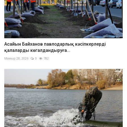
Асайын Байханов павлодарлық кәсіпкерлерді
қалаларды көгалдандыруға...
Мамыр 28, 2026
0
782