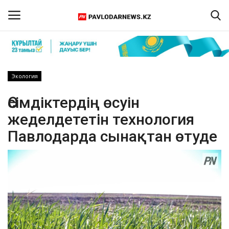
Кіру
Тіркелу
Экология
Басты бет
Өсімдіктердің өсуін
жеделдететін технология
Бізбен байланыс
Павлодарда сынақтан өтуде
ПАВЛОДАР ОБЛЫСЫ
ҚАЗАҚСТАН
ӘЛЕМ
Спорт