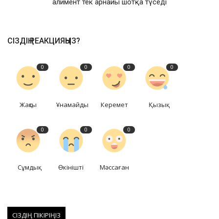
алимент тек арнайы шотқа түседі
СІЗДІҢ РЕАКЦИЯҢЫЗ?
0
0
0
0
Жақсы
Ұнамайды
Керемет
Қызық
0
0
0
Сұмдық
Өкінішті
Мәссаған
СІЗДІҢ ПІКІРІҢІЗ