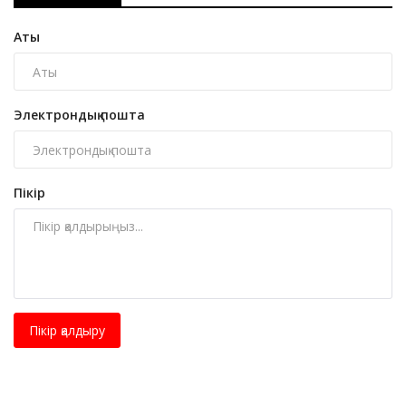
Аты
Электрондық пошта
Пікір
Пікір қалдыру