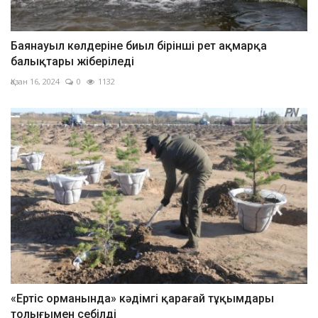
Баянауыл көлдеріне биыл бірінші рет ақмарқа
балықтары жіберіледі
Қазан 16, 2024
0
1132
«Ертіс орманында» кәдімгі қарағай тұқымдары
толығымен себілді