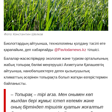
ОЙЫН-САУЫҚ
АРНАЙЫ ЖОБА
OFFICIAL
Фото: Константин Шелков
Биологтардың айтуынша, технологияны қолдану тәсілі өте
Құрылтай
қарапайым, деп хабарлайды
@Pavlodarnews.kz
тілшісі.
Балалар-жасөспірімдер экология және туризм орталығының
Тілді тандаңыз
жабық топырақ бөлімі меңгерушісі Ахметуәли Қапашевтің
Қазақша
Русский
айтуынша, нанобөлшектерге деген қызығушылық
климаттың әсерінен топырақта болып жатқан өзгерістермен
байланысты.
– Топырақ – тірі ағза. Мен онымен көп
жылдан бері жұмыс істеп келемін және
оның біртіндеп тіршілік қуатын жоғалтып