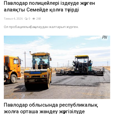
Павлодар полицейлері іздеуде жүрген
ОЙЫН-САУЫҚ
алаяқты Семейде қолға түсірді
Тамыз 4, 2026
0
268
АРНАЙЫ ЖОБА
Ол пробациялық бақылаудан жалтарып жүрген.
OFFICIAL
Құрылтай
Тілді тандаңыз
Қазақша
Русский
Павлодар облысында республикалық
жолға орташа жөндеу жүргізілуде