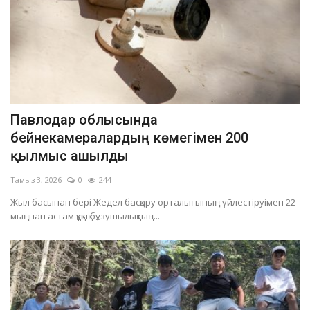
Павлодар облысында
бейнекамералардың көмегімен 200
қылмыс ашылды
Тамыз 3, 2026
0
244
Жыл басынан бері Жедел басқару орталығының үйлестіруімен 22
мыңнан астам құқық бұзушылықтың...