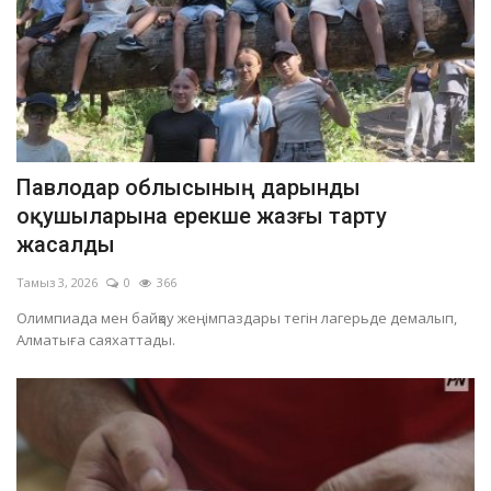
Павлодар облысының дарынды
оқушыларына ерекше жазғы тарту
жасалды
Тамыз 3, 2026
0
366
Олимпиада мен байқау жеңімпаздары тегін лагерьде демалып,
Алматыға саяхаттады.