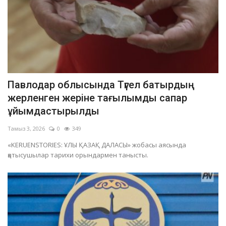
Павлодар облысында Түгел батырдың
жерленген жеріне тағылымды сапар
ұйымдастырылды
Тамыз 3, 2026
0
349
«KERUENSTORIES: ҰЛЫ ҚАЗАҚ ДАЛАСЫ» жобасы аясында
қатысушылар тарихи орындармен танысты.