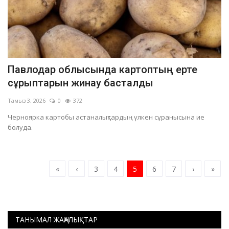
Павлодар облысында картоптың ерте
сұрыптарын жинау басталды
Тамыз 3, 2026
0
372
Черноярка картобы астаналықтардың үлкен сұранысына ие
болуда.
«
‹
3
4
5
6
7
›
»
ТАНЫМАЛ ЖАҢАЛЫҚТАР