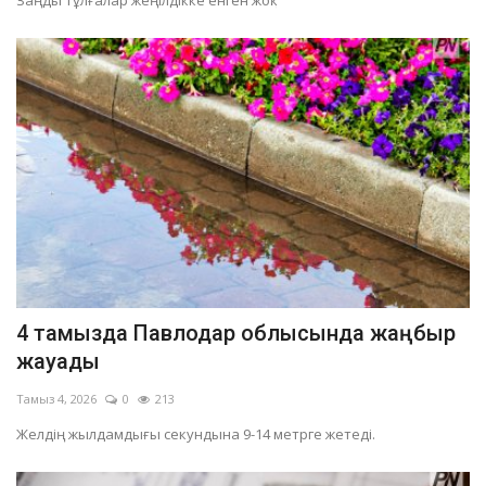
Заңды тұлғалар жеңілдікке енген жоқ.
4 тамызда Павлодар облысында жаңбыр
жауады
Тамыз 4, 2026
0
213
Желдің жылдамдығы секундына 9-14 метрге жетеді.