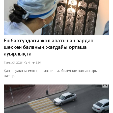
Екібастұздағы жол апатынан зардап
шеккен баланың жағдайы орташа
ауырлықта
Тамыз 3, 2026
0
326
Қазіргі уақытта емін травматология бөлімінде жалғастырып
жатыр.