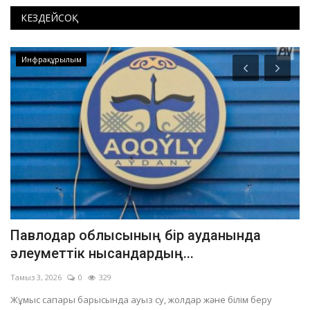
КЕЗДЕЙСОҚ
Инфрақұрылым
Павлодар облысының бір ауданында
«
әлеуметтік нысандардың...
а
Тамыз 3, 2026
0
329
Ші
Жұмыс сапары барысында ауыз су, жолдар және білім беру
Фе