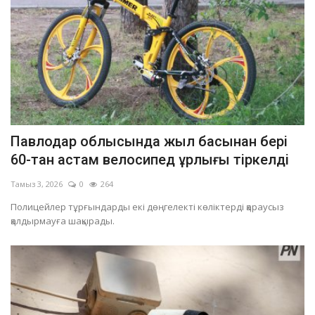
Павлодар облысында жыл басынан бері
60-тан астам велосипед ұрлығы тіркелді
Тамыз 3, 2026
0
264
Полицейлер тұрғындарды екі дөңгелекті көліктерді қараусыз
қалдырмауға шақырады.