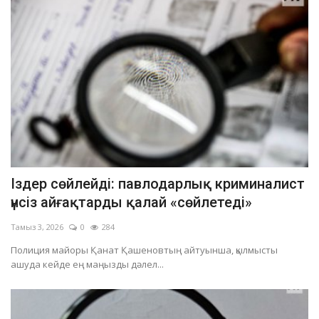
Іздер сөйлейді: павлодарлық криминалист
үнсіз айғақтарды қалай «сөйлетеді»
Тамыз 3, 2026
0
284
Полиция майоры Қанат Қашеновтың айтуынша, қылмысты
ашуда кейде ең маңызды дәлел...