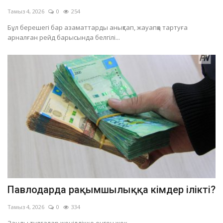
Тамыз 4, 2026
0
254
Бұл берешегі бар азаматтарды анықтап, жауапқа тартуға
арналған рейд барысында белгілі...
Павлодарда рақымшылыққа кімдер ілікті?
Тамыз 4, 2026
0
334