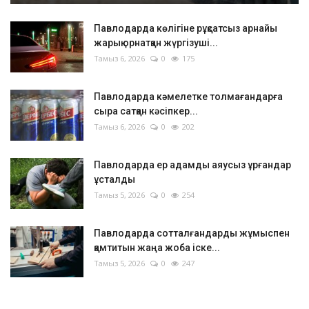
Павлодарда көлігіне рұқсатсыз арнайы
жарық орнатқан жүргізуші...
Тамыз 6, 2026
0
175
Павлодарда кәмелетке толмағандарға
сыра сатқан кәсіпкер...
Тамыз 6, 2026
0
202
Павлодарда ер адамды аяусыз ұрғандар
ұсталды
Тамыз 5, 2026
0
254
Павлодарда сотталғандарды жұмыспен
қамтитын жаңа жоба іске...
Тамыз 5, 2026
0
247