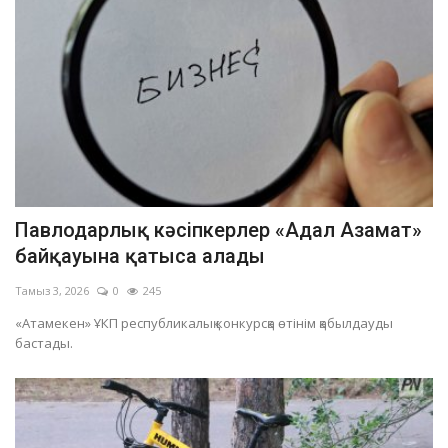
Павлодарлық кәсіпкерлер «Адал Азамат»
байқауына қатыса алады
Тамыз 3, 2026
0
245
«Атамекен» ҰКП республикалық конкурсқа өтінім қабылдауды
бастады.