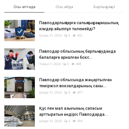
Осы аптада
Осы айда
Барлық уақыт
Павлодарлықтарға салықтық рақымшылық:
кімдер айыппұл төлемейді?
Шілде 31, 2026
0
453
Павлодар облысының барлық ауданда
балаларға арналған бокс...
Тамыз 1, 2026
0
408
Павлодар облысында жаңартылған
теміржол вокзалдарының саны...
Шілде 31, 2026
0
397
Құс пен мал азығының сапасын
арттыратын өндіріс Павлодарда...
Шілде 31, 2026
0
394