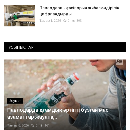
Павлодарлық кәсіпорын жиһаз өндірісін
цифрландырды
Тамыз 1, 2026
0
393
ҰСЫНЫСТАР
Әлеумет
Павлодарда қоғамдық тәртіпті бұзған мас
азаматтар жауапқа...
Тамыз 6, 2026
0
161