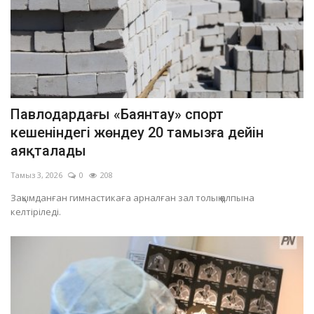
Павлодардағы «Баянтау» спорт
кешеніндегі жөндеу 20 тамызға дейін
аяқталады
Тамыз 3, 2026
0
208
Зақымданған гимнастикаға арналған зал толық қалпына
келтіріледі.