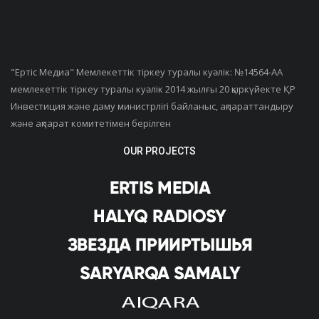
"Ертiс Медиа" Мемлекеттік тіркеу туралы куәлік: №14564-АА
мемлекеттік тіркеу туралы куәлік 2014 жылғы 20 қыркүйекте ҚР
Инвестиция және даму министрлігі байланыс, ақпараттандыру
және ақпарат комитетімен берілген
OUR PROJECTS