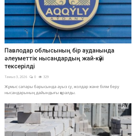
Павлодар облысының бір ауданында
әлеуметтік нысандардың жай-күйі
тексерілді
Тамыз 3, 2026
0
329
Жұмыс сапары барысында ауыз су, жолдар және білім беру
нысандарының дайындығы қаралды.