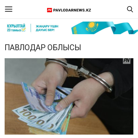
Кіру
Тіркелу
ПАВЛОДАР ОБЛЫСЫ
Басты бет
Бізбен байланыс
ПАВЛОДАР ОБЛЫСЫ
ҚАЗАҚСТАН
ӘЛЕМ
Спорт