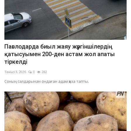
Павлодарда биыл жаяу жүргіншілердің
қатысуымен 200-ден астам жол апаты
тіркелді
Тамыз 3, 2026
0
282
Соның салдарынан ондаған адам қаза тапты.