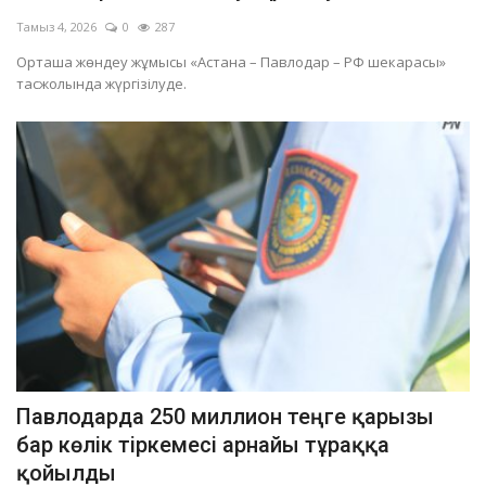
Тамыз 4, 2026
0
287
Орташа жөндеу жұмысы «Астана – Павлодар – РФ шекарасы»
тасжолында жүргізілуде.
Павлодарда 250 миллион теңге қарызы
бар көлік тіркемесі арнайы тұраққа
қойылды