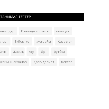
ТАНЫМАЛ ТЕГТЕР
павлодар
Павлодар облысы
полиция
спорт
Екібастұз
ауа райы
Қазақстан
Білім
Жарық
Ақсу
Өрт
футбол
Асайын Байханов
Қазгидромет
мектеп