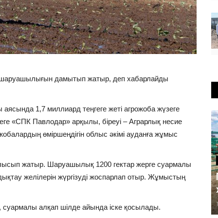
іс шаруашылығын дамытып жатыр, деп хабарлайды
аясында 1,7 миллиард теңгеге жеті агрожоба жүзеге
еге «СПК Павлодар» арқылы, біреуі – Аграрлық несие
балардың өміршеңдігін облыс әкімі ауданға жұмыс
лысып жатыр. Шаруашылық 1200 гектар жерге суармалы
дықтау желілерін жүргізуді жоспарлап отыр. Жұмыстың
суармалы алқап шілде айында іске қосылады.