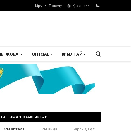
/
Кіру
Тіркелу
Қазақша
ЙЫ ЖОБА
OFFICIAL
ҚҰРЫЛТАЙ
ТАНЫМАЛ ЖАҢАЛЫҚТАР
Осы аптада
Осы айда
Барлық уақыт