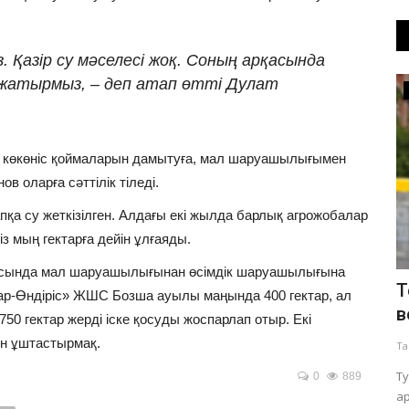
з. Қазір су мәселесі жоқ. Соның арқасында
 жатырмыз, – деп атап өтті Дулат
Даму
не көкөніс қоймаларын дамытуға, мал шаруашылығымен
ов оларға сәттілік тіледі.
апқа су жеткізілген. Алдағы екі жылда барлық агрожобалар
з мың гектарға дейін ұлғаяды.
асында мал шаруашылығынан өсімдік шаруашылығына
Баянауылда 100 шақырымға жуық
Т
қжар-Өндіріс» ЖШС Бозша ауылы маңында 400 гектар, ал
 алты
жол жөнделіп жатыр
в
 гектар жерді іске қосуды жоспарлап отыр. Екі
ен ұштастырмақ.
Тамыз 6, 2026
0
290
Та
Жаңартулар көбіне ауылішілік жолдарда жүргізілуде.
Т
0
889
а
нді.