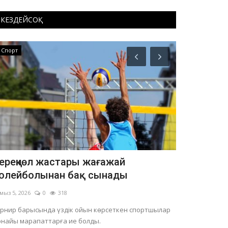
КЕЗДЕЙСОҚ
Спорт
OFFICIAL
ереңкөл жастары жағажай
Павлодар
олейболынан бақ сынады
Тамыз 3, 2026
мыз 5, 2026
0
318
Қосалқы станци
урнир барысында үздік ойын көрсеткен спортшылар
рнайы марапаттарға ие болды.