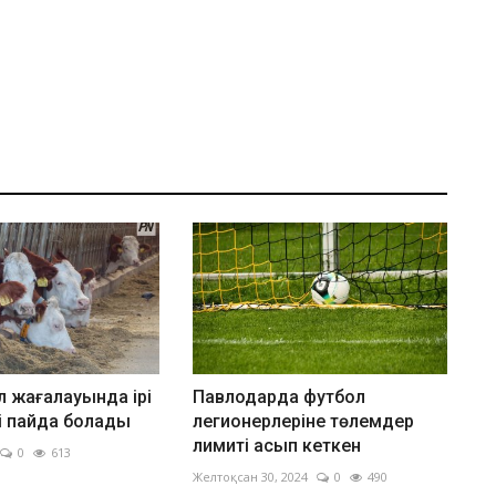
ол жағалауында ірі
Павлодарда футбол
сі пайда болады
легионерлеріне төлемдер
лимиті асып кеткен
0
613
Желтоқсан 30, 2024
0
490