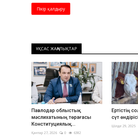
Пікір қалдыру
ҰҚСАС ЖАҢАЛЫҚТАР
Павлодар облыстық
Ертістің с
мәслихатының төрағасы
сүт өндірі
Конституциялық...
Шілде 29, 2025
Қантар 27, 2026
0
6382