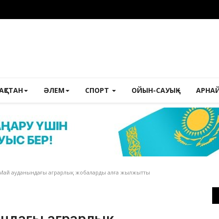
ЗАҚСТАН
ӘЛЕМ
СПОРТ
ОЙЫН-САУЫҚ
АРНА
 Май ауданындағы аграрлық жобаларды алға жылжытты
нындағы аграрлық