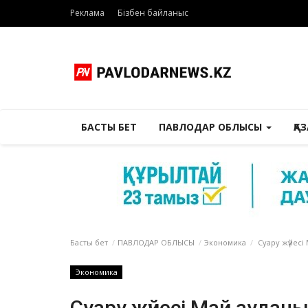
Реклама
Бізбен байланыс
БАСТЫ БЕТ
ПАВЛОДАР ОБЛЫСЫ
ҚА
Басты бет
ПАВЛОДАР ОБЛЫСЫ
Экономика
Суару жүйесі
Экономика
Суару жүйесі Май ауда