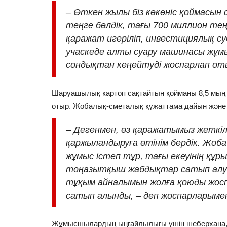
– Өткен жылы біз көкөніс қоймасын
теңге бөлдік, тағы 700 миллион те
қаражат игеріліп, инвестициялық с
учаскеде алты суару машинасы жұмыс 
сондықтан кеңейтуді жоспарлап оты
Шаруашылық картоп сақтайтын қойманы 8,5 мың т
отыр. Жобалық-сметалық құжаттама дайын және м
– Дегенмен, өз қаражатымыз жеткілі
қаржыландыруға өтінім бердік. Жоба 
жұмыс істеп тұр, тағы екеуінің құ
тоңазытқыш жабдықтар сатып алуды
тұқым айналымын жолға қоюды жос
сатып алынды, – деп жоспарларымен
Жұмысшылардың ыңғайлылығы үшін шеберхана, ба