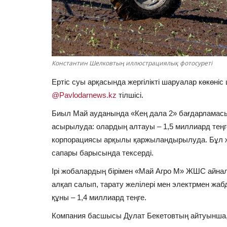
Константин Шелковтың иллюстрациялық фотосуреті
Ертіс суы арқасында жергілікті шаруалар көкөн
@Pavlodarnews.kz
тілшісі.
Биыл Май ауданында «Кең дала 2» бағдарламасы 
асырылуда: олардың алтауы – 1,5 миллиард теңг
корпорациясы арқылы қаржыландырылуда. Бұл жо
сапары барысында тексерді.
Ірі жобалардың бірімен «Май Агро М» ЖШС айна
алқап салып, тарату желілері мен электрмен жаб
құны – 1,4 миллиард теңге.
Компания басшысы Дулат Бекетовтың айтуынша, 