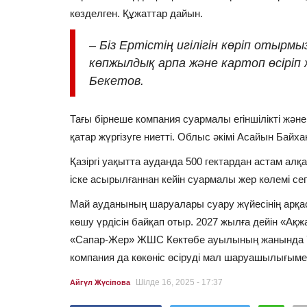
көзделген. Құжаттар дайын.
– Біз Ертістің игілігін көріп отырмы
көпжылдық арпа және картоп өсіріп
Жауынгерлік өнер
Бекетов.
Тағы бірнеше компания суармалы егіншілікті жә
қатар жүргізуге ниетті. Облыс әкімі Асайын Байхан
Қазіргі уақытта ауданда 500 гектардан астам алқ
іске асырылғаннан кейін суармалы жер көлемі сегі
Май ауданының шаруалары суару жүйесінің арқ
Павлодарлық балуандар
көшу үрдісін байқап отыр. 2027 жылға дейін «А
республикалық жарыстарда
«Сапар-Жер» ЖШС Көктөбе ауылының жанында 750
медаль...
компания да көкөніс өсіруді мал шаруашылығым
Шілде 24, 2026
0
786
Шілде 16, 2025 - 17:37
Айгүл Жүсіпова
Жүлделер қазақ күресінен екі турнирде еншіле