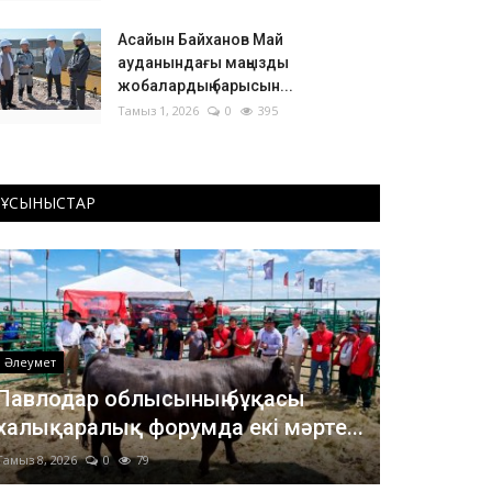
Асайын Байханов Май
ауданындағы маңызды
жобалардың барысын...
Тамыз 1, 2026
0
395
ҰСЫНЫСТАР
Әлеумет
Павлодар облысының бұқасы
халықаралық форумда екі мәрте...
Тамыз 8, 2026
0
79