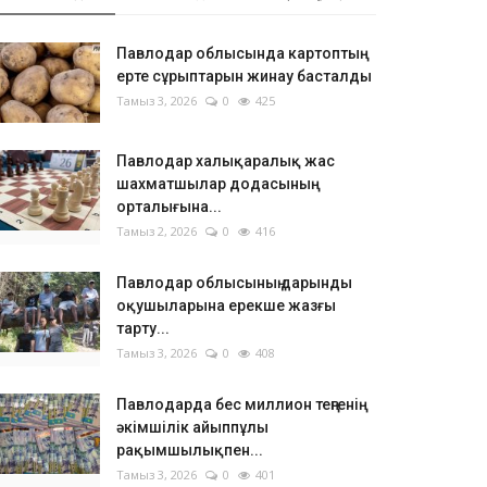
Павлодар облысында картоптың
ерте сұрыптарын жинау басталды
Тамыз 3, 2026
0
425
Павлодар халықаралық жас
шахматшылар додасының
орталығына...
Тамыз 2, 2026
0
416
Павлодар облысының дарынды
оқушыларына ерекше жазғы
тарту...
Тамыз 3, 2026
0
408
Павлодарда бес миллион теңгенің
әкімшілік айыппұлы
рақымшылықпен...
Тамыз 3, 2026
0
401