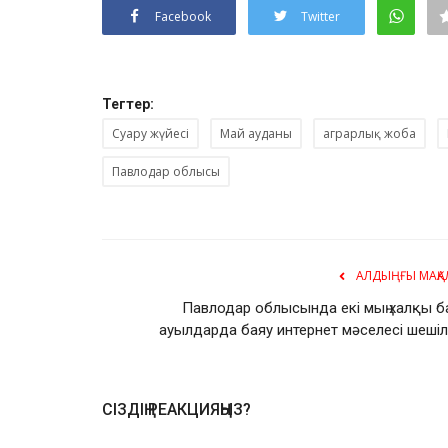
Facebook
Twitter
Тегтер:
Суару жүйесі
Май ауданы
аграрлық жоба
Павлодар облысы
АЛДЫҢҒЫ МАҚА
Павлодар облысында екі мың халқы б
ауылдарда баяу интернет мәселесі шешіл
СІЗДІҢ РЕАКЦИЯҢЫЗ?