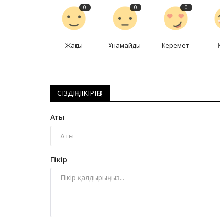
0
0
0
Жақсы
Ұнамайды
Керемет
СІЗДІҢ ПІКІРІҢІЗ
Аты
Пікір