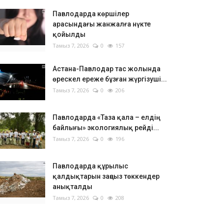
Павлодарда көршілер
арасындағы жанжалға нүкте
қойылды
Тамыз 7, 2026
0
157
Астана-Павлодар тас жолында
өрескел ереже бұзған жүргізуші...
Тамыз 7, 2026
0
206
Павлодарда «Таза қала – елдің
байлығы» экологиялық рейді...
Тамыз 7, 2026
0
196
Павлодарда құрылыс
қалдықтарын заңсыз төккендер
анықталды
Тамыз 7, 2026
0
208