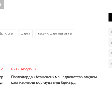
Ертіс суы
шаруа
көкөніс шаруашылығы
ЛА
КЕЛЕСІ МАҚАЛА
ар
Павлодарда «Атамекен» мен адвокаттар алқасы
ді
кәсіпкерлерді қорғауда күш біріктірді