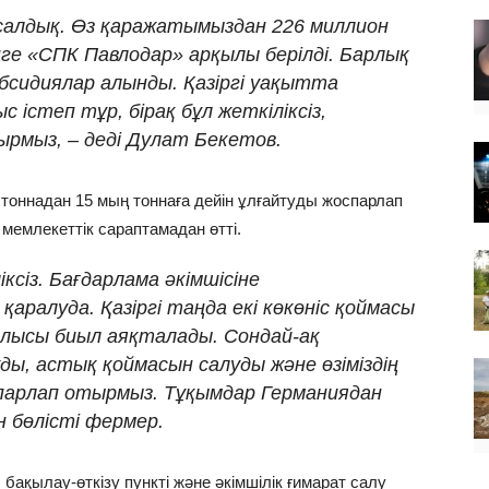
 салдық. Өз қаражатымыздан 226 миллион
ңге «СПК Павлодар» арқылы берілді. Барлық
убсидиялар алынды. Қазіргі уақытта
істеп тұр, бірақ бұл жеткіліксіз,
рмыз, – деді Дулат Бекетов.
оннадан 15 мың тоннаға дейін ұлғайтуды жоспарлап
емлекеттік сараптамадан өтті.
ксіз. Бағдарлама әкімшісіне
қаралуда. Қазіргі таңда екі көкөніс қоймасы
рылысы биыл аяқталады. Сондай-ақ
, астық қоймасын салуды және өзіміздің
парлап отырмыз. Тұқымдар Германиядан
 бөлісті фермер.
қылау-өткізу пункті және әкімшілік ғимарат салу