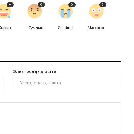
0
0
0
0
Қызық
Сұмдық
Өкінішті
Мәссаған
Электрондық пошта