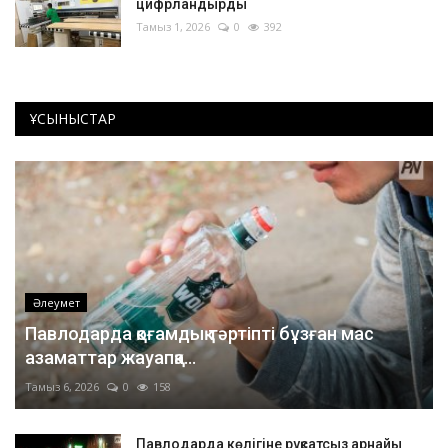
цифрландырды
Тамыз 1, 2026
0
392
ҰСЫНЫСТАР
Әлеумет
Павлодарда қоғамдық тәртіпті бұзған мас
азаматтар жауапқа...
Тамыз 6, 2026
0
158
Павлодарда көлігіне рұқсатсыз арнайы