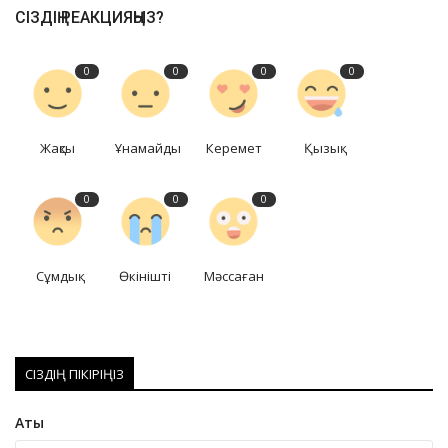
СІЗДІҢ РЕАКЦИЯҢЫЗ?
0
0
0
0
Жақсы
Ұнамайды
Керемет
Қызық
0
0
0
Сұмдық
Өкінішті
Мәссаған
СІЗДІҢ ПІКІРІҢІЗ
Аты