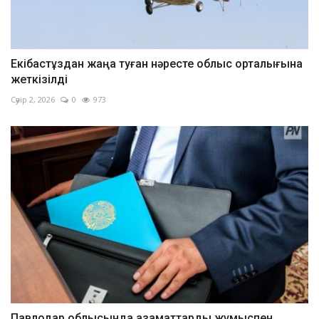
Екібастұздан жаңа туған нәресте облыс орталығына
жеткізілді
Сәуір 2, 2026
0
973
Павлодар облысында азаматтарды жұмыспен