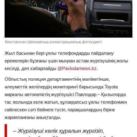
ОЙЫН-САУЫҚ
АРНАЙЫ ЖОБА
OFFICIAL
Константин Шелковтың иллюстрациялық фотосуреті
Жыл басынан бері ұялы телефондарды пайдалану
Құрылтай
ережелерін бұзғаны үшін мыңнан астам жүргізушінің жолы
кесілді, деп хабарлайды
@Pavlodarnews.kz.
Тілді тандаңыз
Облыстық полиция департаментінің мәліметінше,
Қазақша
Русский
әлеуметтік желілердің мониторингі барысында Toyota
маркалы автокөліктің жүргізушісі Павлодар – Қызылорда
тас жолында келе жатып, құлаққапсыз ұялы телефонмен
сөйлескен сәті бейнеге түсіп, парақшалардың біріне
жарияланғаны анықталды.
– Жүргізуші көлік құралын жүргізіп,