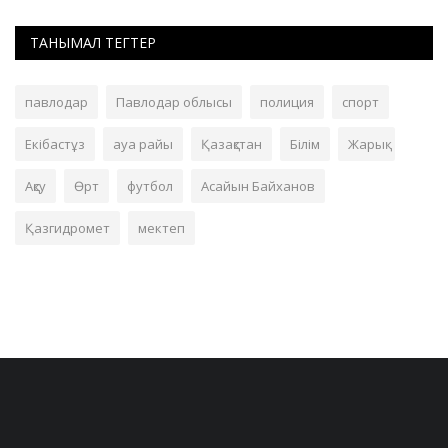
ТАНЫМАЛ ТЕГТЕР
павлодар
Павлодар облысы
полиция
спорт
Екібастұз
ауа райы
Қазақстан
Білім
Жарық
Ақсу
Өрт
футбол
Асайын Байханов
Қазгидромет
мектеп