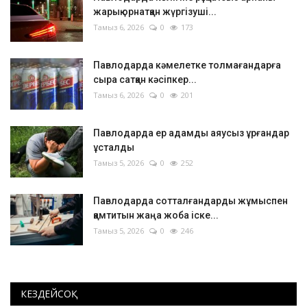
жарық орнатқан жүргізуші...
Тамыз 6, 2026
0
173
Павлодарда кәмелетке толмағандарға
сыра сатқан кәсіпкер...
Тамыз 6, 2026
0
201
Павлодарда ер адамды аяусыз ұрғандар
ұсталды
Тамыз 5, 2026
0
252
Павлодарда сотталғандарды жұмыспен
қамтитын жаңа жоба іске...
Тамыз 5, 2026
0
246
КЕЗДЕЙСОҚ