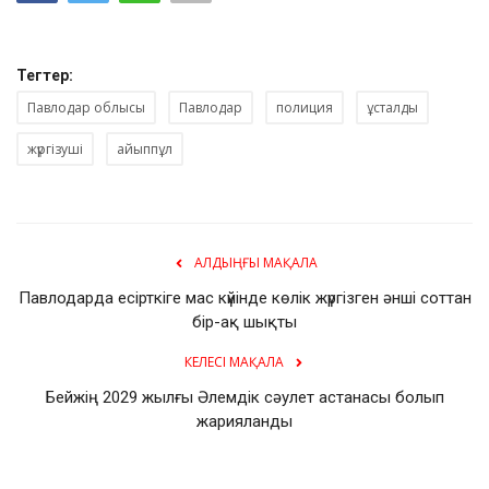
Тегтер:
Павлодар облысы
Павлодар
полиция
ұсталды
жүргізуші
айыппұл
АЛДЫҢҒЫ МАҚАЛА
Павлодарда есірткіге мас күйінде көлік жүргізген әнші соттан
бір-ақ шықты
КЕЛЕСІ МАҚАЛА
Бейжің 2029 жылғы Әлемдік сәулет астанасы болып
жарияланды