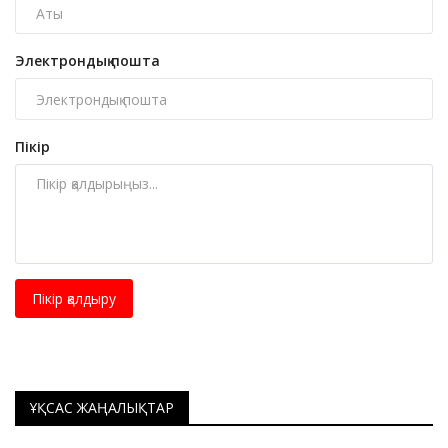
Электрондық пошта
Пікір
Пікір қалдыру
ҰҚСАС ЖАҢАЛЫҚТАР