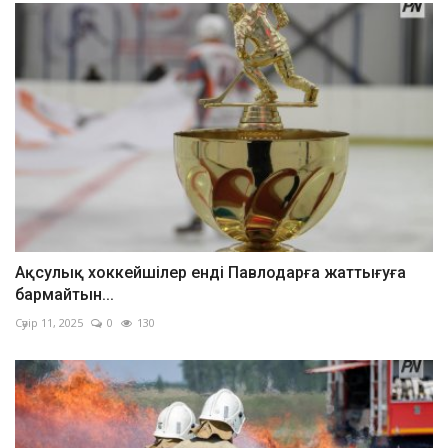
Ақсулық хоккейшілер енді Павлодарға жаттығуға
бармайтын...
Сәуір 11, 2025
0
130