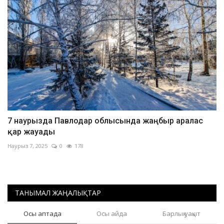
7 наурызда Павлодар облысында жаңбыр аралас
қар жауады
Наурыз 7, 2025
0
178
ТАНЫМАЛ ЖАҢАЛЫҚТАР
Осы аптада
Осы айда
Барлық уақыт