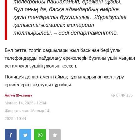
телефонды пайдаланып, ережені бұзды.
Бұл оның да, басқа адамдардың өміріне
қауіп төндіретін бұзушылық. Жүргізушіге
қатысты әкімшілік материал
толтырылды, – деді департаментте.
Бұл ретте, тәртіп сақшылары жыл басынан бері ұялы
телефондарды пайдалану ережелерін бұзғаны үшін мыңнан
астам жүргізушінің жолын кескен.
Полиция департаменті аймақ тұрғындарынан жол жүру
ережелерін сақтауды сұрайды.
0
135
Айгүл Жүсіпова
Мамыр 14, 2025 - 12:34
Жаңартылған: Мамыр 14,
2025 - 10:44