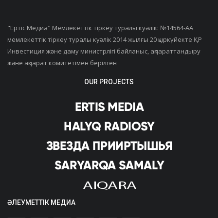
"Ертiс Медиа" Мемлекеттік тіркеу туралы куәлік: №14564-АА
мемлекеттік тіркеу туралы куәлік 2014 жылғы 20 қыркүйекте ҚР
Инвестиция және даму министрлігі байланыс, ақпараттандыру
және ақпарат комитетімен берілген
OUR PROJECTS
ӘЛЕУМЕТТІК МЕДИА