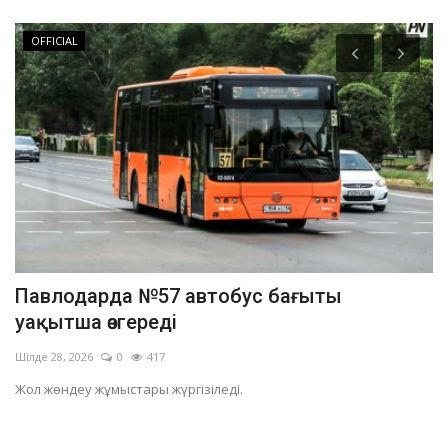
Жауынгерлік өнер
ағыты
Павлодар облысының полицейле
чемпионатында жүлдегер...
Сәуір 28, 2026
0
4047
Дзюдодан өткен чемпионат «Заң мен тәртіп» қ
ұйымдастырылды.