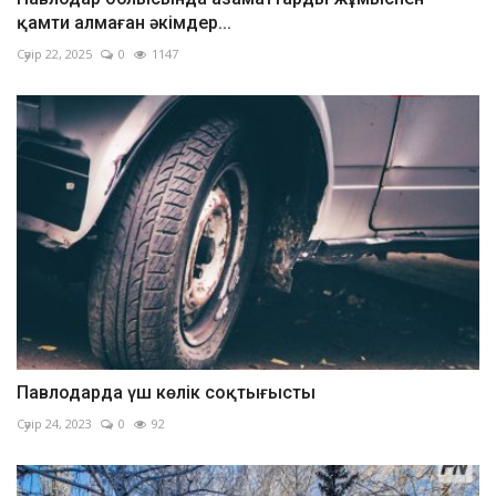
қамти алмаған әкімдер...
Сәуір 22, 2025
0
1147
Павлодарда үш көлік соқтығысты
Сәуір 24, 2023
0
92