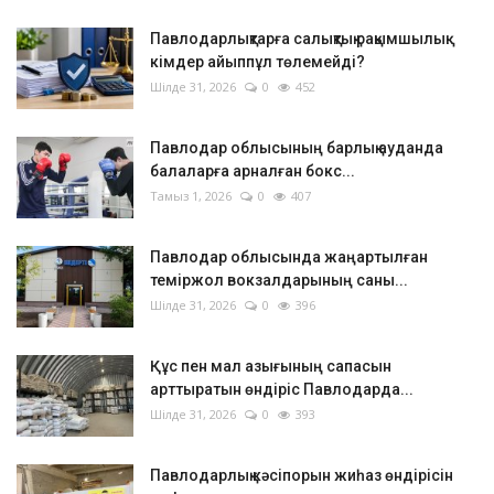
Павлодарлықтарға салықтық рақымшылық:
кімдер айыппұл төлемейді?
Шілде 31, 2026
0
452
Павлодар облысының барлық ауданда
балаларға арналған бокс...
Тамыз 1, 2026
0
407
Павлодар облысында жаңартылған
теміржол вокзалдарының саны...
Шілде 31, 2026
0
396
Құс пен мал азығының сапасын
арттыратын өндіріс Павлодарда...
Шілде 31, 2026
0
393
Павлодарлық кәсіпорын жиһаз өндірісін