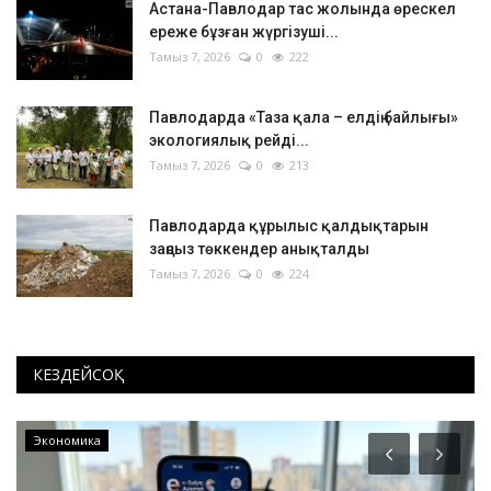
Астана-Павлодар тас жолында өрескел
ереже бұзған жүргізуші...
Тамыз 7, 2026
0
222
Павлодарда «Таза қала – елдің байлығы»
экологиялық рейді...
Тамыз 7, 2026
0
213
Павлодарда құрылыс қалдықтарын
заңсыз төккендер анықталды
Тамыз 7, 2026
0
224
КЕЗДЕЙСОҚ
Экономика