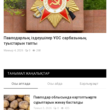
Павлодарлық іздеушілер ҰОС сарбазының
туыстарын тапты
Мамыр 4, 2026
0
268
ТАНЫМАЛ ЖАҢАЛЫҚТАР
Осы аптада
Осы айда
Барлық уақыт
Павлодар облысында картоптың ерте
сұрыптарын жинау басталды
Тамыз 3, 2026
0
435