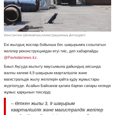
ОЙЫН-САУЫҚ
АРНАЙЫ ЖОБА
OFFICIAL
Константин Шелковтың иллюстрациялық фотосуреті
Екі жылдық жоспар бойынша бес шақырымға созылатын
Құрылтай
желілер реконструкциядан өтуі тиіс, деп хабарлайды
@Pavlodarnews.kz.
Тілді тандаңыз
Биыл Ақсуда жылыту маусымына дайындық аясында
Қазақша
Русский
жалпы көлемі 4,9 шақырым кварталішілік және
магистральдік жылу желілерін қайта құру жұмыстары
жүргізілуде. Асайын Байханов қалаға барған сапары кезінде
жұмыс қарқынын тексерді.
– Өткен жылы 3, 9 шақырым
кварталішілік және магистралдік желілер