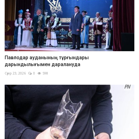
Павлодар ауданының тұрғындары
дарындылығымен даралануда
Сәуір 23, 2026
0
598