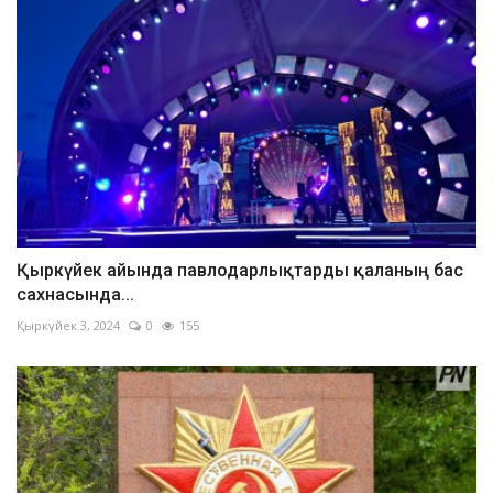
Қыркүйек айында павлодарлықтарды қаланың бас
сахнасында...
Қыркүйек 3, 2024
0
155