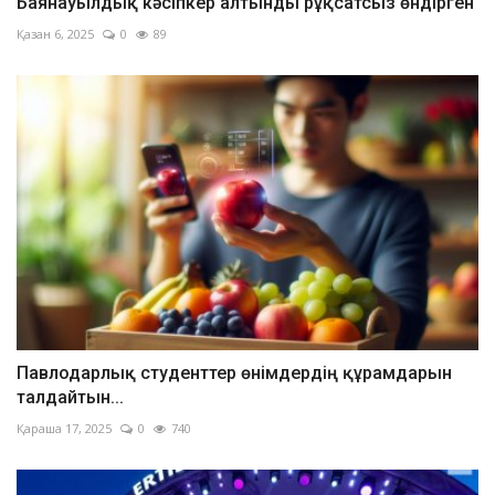
Баянауылдық кәсіпкер алтынды рұқсатсыз өндірген
Қазан 6, 2025
0
89
Павлодарлық студенттер өнімдердің құрамдарын
талдайтын...
Қараша 17, 2025
0
740