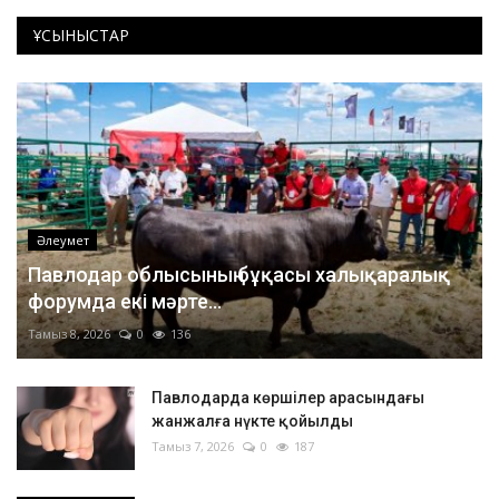
ҰСЫНЫСТАР
Әлеумет
Павлодар облысының бұқасы халықаралық
форумда екі мәрте...
Тамыз 8, 2026
0
136
Павлодарда көршілер арасындағы
жанжалға нүкте қойылды
Тамыз 7, 2026
0
187