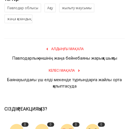
Павлодар облысы
Ақсу
жылыту маусымы
жаңа қазандық
АЛДЫҢҒЫ МАҚАЛА
Павлодарлық әншінің жаңа бейнебаяны жарыққа шықты
КЕЛЕСІ МАҚАЛА
Баянауылдағы үш елді мекенде тұрғындарға жайлы орта
қалыптасуда
СІЗДІҢ РЕАКЦИЯҢЫЗ?
0
0
0
0