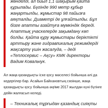
жөнделді, ал биыл 1,1 шақырым қайта
құрылады. Бүгінде 990 метр құбыр
жаңартылды, жұмыстар 98 пайызға
аяқталды. Диаметрі де ұлғайтылды. Бұл
бізге апатты азайтуға мүмкіндік береді.
Апаттық учаскелерде зақымдану көп
болды. Қайта құру жұмыстары беріктікті
арттыру және гидравликалық режимдерді
жақсарту үшін жасалуда, – деді
«Теплосервис – Ақсу» КМК директоры
Вадим Ковальчук.
Ал жаңа қазандықты іске қосу мәселесі бойынша әлі да
кедергілер бар. Асайын Байхановтың сөзінше, жаңа
қазандықты қосу бойынша әңгіме 2017 жылдан күні бүгінге
дейін жалғасып келеді.
– Техникалық тұрғыдан қазандық сияқты