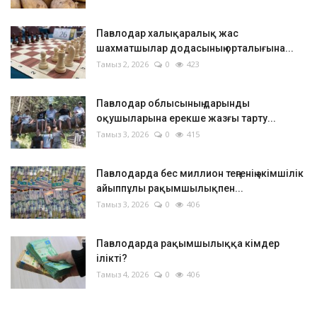
Павлодар халықаралық жас
шахматшылар додасының орталығына...
Тамыз 2, 2026
0
423
Павлодар облысының дарынды
оқушыларына ерекше жазғы тарту...
Тамыз 3, 2026
0
415
Павлодарда бес миллион теңгенің әкімшілік
айыппұлы рақымшылықпен...
Тамыз 3, 2026
0
406
Павлодарда рақымшылыққа кімдер
ілікті?
Тамыз 4, 2026
0
406