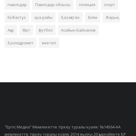
павлодар
Павлодар облысы
полиция
спорт
Екібастұз
ауа райы
Қазақстан
Білім
Жарық
Ақсу
Өрт
футбол
Асайын Байханов
Қазгидромет
мектеп
"Ертiс Медиа" Мемлекеттік тіркеу туралы куәлік: №14564-АА
мемлекеттік тіркеу туралы куәлік 2014 жылғы 20 қыркүйекте ҚР