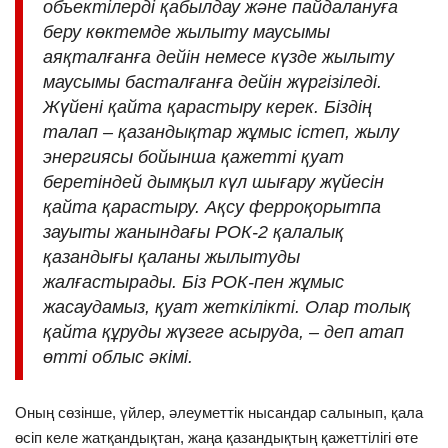
объектілерді қабылдау және пайдалануға
беру көктемде жылыту маусымы
аяқталғанға дейін немесе күзде жылыту
маусымы басталғанға дейін жүргізіледі.
Жүйені қайта қарастыру керек. Біздің
талап – қазандықтар жұмыс істеп, жылу
энергиясы бойынша қажетті қуат
беретіндей дымқыл күл шығару жүйесін
қайта қарастыру. Ақсу ферроқорытпа
зауыты жанындағы РОК-2 қалалық
қазандығы қаланы жылытуды
жалғастырады. Біз РОК-пен жұмыс
жасаудамыз, қуат жеткілікті. Олар толық
қайта құруды жүзеге асыруда, – деп атап
өтті облыс әкімі.
Оның сөзінше, үйлер, әлеуметтік нысандар салынып, қала
өсіп келе жатқандықтан, жаңа қазандықтың қажеттілігі өте