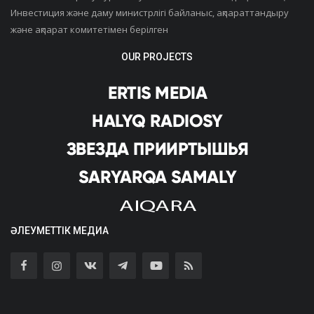
Инвестиция және даму министрлігі байланыс, ақпараттандыру
және ақпарат комитетімен берілген
OUR PROJECTS
ӘЛЕУМЕТТІК МЕДИА