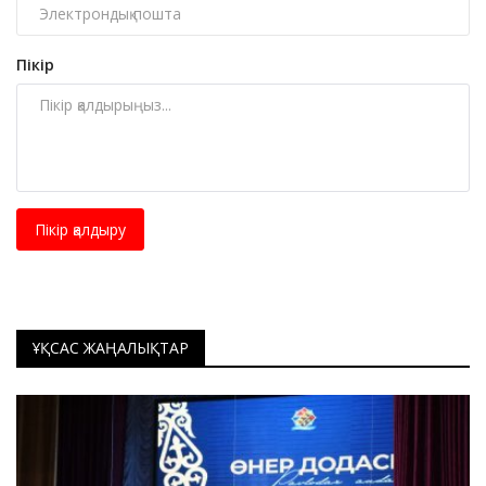
Пікір
Пікір қалдыру
ҰҚСАС ЖАҢАЛЫҚТАР