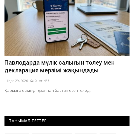
Павлодарда мүлік салығын төлеу мен
«
декларация мерзімі жақындады
м
Шілде 29, 2026
0
483
Ші
Қарызға өсімпұл қазаннан бастап есептеледі.
ТАНЫМАЛ ТЕГТЕР