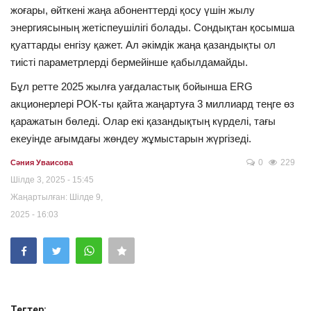
жоғары, өйткені жаңа абоненттерді қосу үшін жылу
энергиясының жетіспеушілігі болады. Сондықтан қосымша
қуаттарды енгізу қажет. Ал әкімдік жаңа қазандықты ол
тиісті параметрлерді бермейінше қабылдамайды.
Бұл ретте 2025 жылға уағдаластық бойынша ERG
акционерлері РОК-ты қайта жаңартуға 3 миллиард теңге өз
қаражатын бөледі. Олар екі қазандықтың күрделі, тағы
екеуінде ағымдағы жөндеу жұмыстарын жүргізеді.
0
229
Сәния Уваисова
Шілде 3, 2025 - 15:45
Жаңартылған: Шілде 9,
2025 - 16:03
Тегтер: