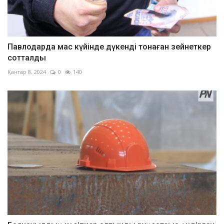
Павлодарда мас күйінде дүкенді тонаған зейнеткер
сотталды
Қантар 8, 2024
0
140