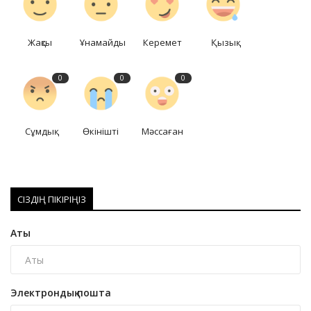
Жақсы
Ұнамайды
Керемет
Қызық
0
0
0
Сұмдық
Өкінішті
Мәссаған
СІЗДІҢ ПІКІРІҢІЗ
Аты
Электрондық пошта