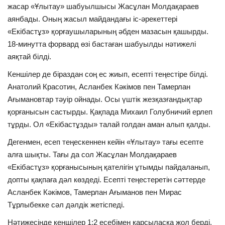
жасар «Ұлытау» шабуылшысы Жасұлан Молдақараев
аянбады. Оның жасыл майдандағы іс-әрекеттері
«Екібастұз» қорғаушыларының әбден мазасын қашырды.
18-минутта форвард өзі бастаған шабуылды нәтижелі
аяқтай білді.
Кеншілер де біраздан соң ес жиып, есепті теңестіре білді.
Анатолий Красотин, Асланбек Кәкімов пен Тамерлан
Ағымановтар тәуір ойнады. Осы үштік жезқазғандықтар
қорғанысын састырды. Қақпада Михаил Голубничий ерлеп
тұрды. Ол «Екібастұзды» талай голдан аман алып қалды.
Дегенмен, есеп теңескеннен кейін «Ұлытау» тағы есепте
алға шықты. Тағы да сол Жасұлан Молдақараев
«Екібастұз» қорғанысының қателігін ұтымды пайдаланып,
допты қақпаға дәл көздеді. Есепті теңестеретін сәттерде
Асланбек Кәкімов, Тамерлан Ағыманов пен Мирас
Тұрлыбекке сәл дәлдік жетіспеді.
Нәтижесінде кеншілер 1:2 есебімен қарсыласқа жол берді.