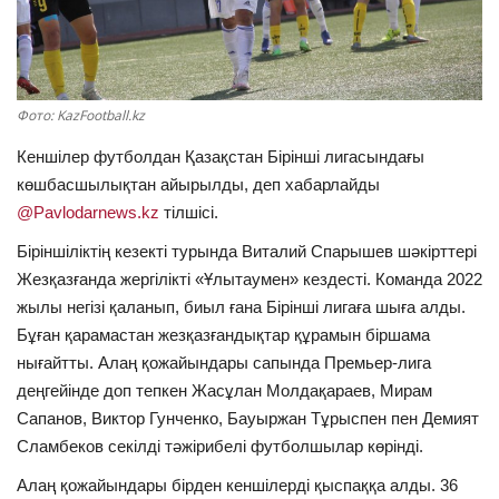
ОЙЫН-САУЫҚ
АРНАЙЫ ЖОБА
Фото: KazFootball.kz
OFFICIAL
Кеншілер футболдан Қазақстан Бірінші лигасындағы
көшбасшылықтан айырылды, деп хабарлайды
Құрылтай
@Pavlodarnews.kz
тілшісі.
Біріншіліктің кезекті турында Виталий Спарышев шәкірттері
Тілді тандаңыз
Жезқазғанда жергілікті «Ұлытаумен» кездесті. Команда 2022
жылы негізі қаланып, биыл ғана Бірінші лигаға шыға алды.
Қазақша
Русский
Бұған қарамастан жезқазғандықтар құрамын біршама
нығайтты. Алаң қожайындары сапында Премьер-лига
деңгейінде доп тепкен Жасұлан Молдақараев, Мирам
Сапанов, Виктор Гунченко, Бауыржан Тұрыспен пен Демият
Сламбеков секілді тәжірибелі футболшылар көрінді.
Алаң қожайындары бірден кеншілерді қыспаққа алды. 36