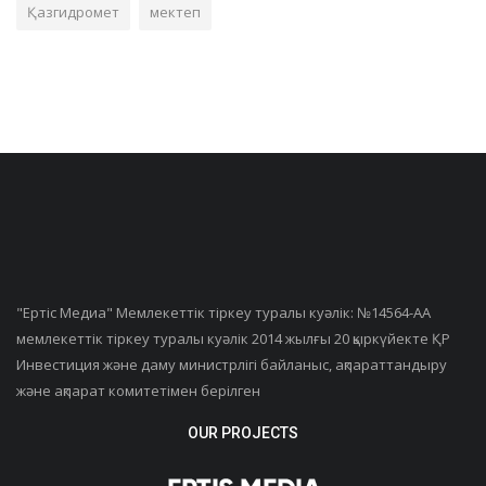
Қазгидромет
мектеп
"Ертiс Медиа" Мемлекеттік тіркеу туралы куәлік: №14564-АА
мемлекеттік тіркеу туралы куәлік 2014 жылғы 20 қыркүйекте ҚР
Инвестиция және даму министрлігі байланыс, ақпараттандыру
және ақпарат комитетімен берілген
OUR PROJECTS