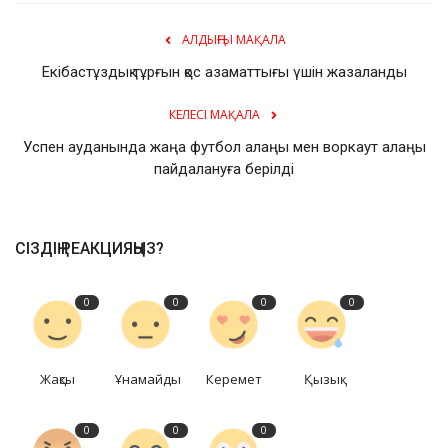
АЛДЫҢҒЫ МАҚАЛА
Екібастұздық тұрғын қос азаматтығы үшін жазаланды
КЕЛЕСІ МАҚАЛА
Успен ауданында жаңа футбол алаңы мен воркаут алаңы
пайдалануға берілді
СІЗДІҢ РЕАКЦИЯҢЫЗ?
0
0
0
0
Жақсы
Ұнамайды
Керемет
Қызық
0
0
0