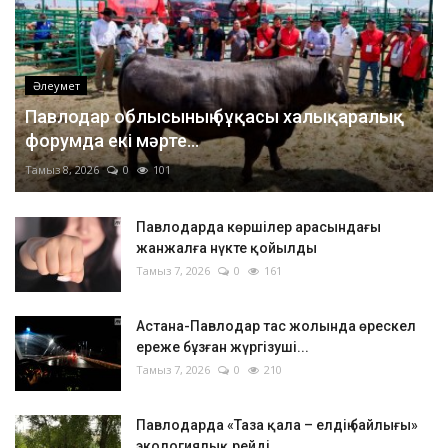
Әлеумет
Павлодар облысының бұқасы халықаралық
форумда екі мәрте...
Тамыз 8, 2026
0
101
Павлодарда көршілер арасындағы
жанжалға нүкте қойылды
Тамыз 7, 2026
0
161
Астана-Павлодар тас жолында өрескел
ереже бұзған жүргізуші...
Тамыз 7, 2026
0
210
Павлодарда «Таза қала – елдің байлығы»
экологиялық рейді...