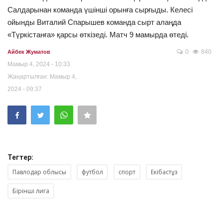
Салдарынан команда үшінші орынға сырғыды. Келесі
ойынды Виталий Спарышев команда сырт алаңда
«Түркістанға» қарсы өткізеді. Матч 9 мамырда өтеді.
0
840
Айбек Жуматов
Мамыр 4, 2024 - 10:33
Жаңартылған: Мамыр 4,
2024 - 09:37
Тегтер:
Павлодар облысы
футбол
спорт
Екібастұз
Бірінші лига