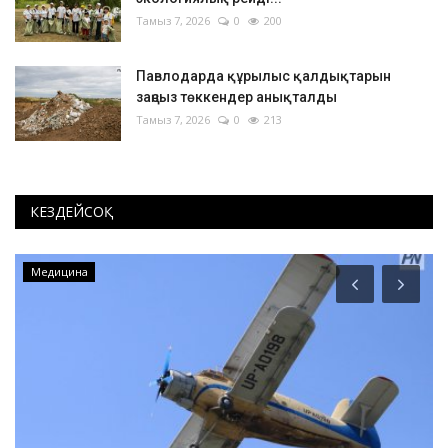
Тамыз 7, 2026
0
200
Павлодарда құрылыс қалдықтарын
заңсыз төккендер анықталды
Тамыз 7, 2026
0
213
КЕЗДЕЙСОҚ
Медицина