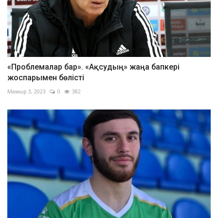
«Проблемалар бар». «Ақсудың» жаңа бапкері
жоспарымен бөлісті
Мамыр 3, 2023
0
382