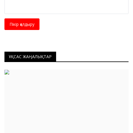
Пікір қалдыру
ҰҚСАС ЖАҢАЛЫҚТАР