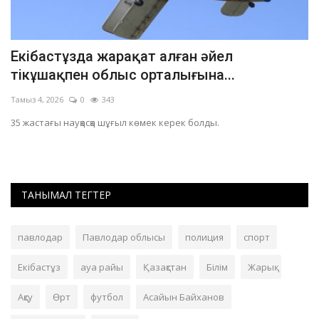
Екібастұзда жарақат алған әйел
П
тікұшақпен облыс орталығына...
т
Тамыз 4, 2026
0
343
Ші
35 жастағы науқасқа шұғыл көмек керек болды.
Бе
ТАНЫМАЛ ТЕГТЕР
павлодар
Павлодар облысы
полиция
спорт
Екібастұз
ауа райы
Қазақстан
Білім
Жарық
Ақсу
Өрт
футбол
Асайын Байханов