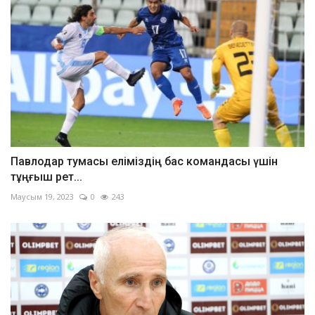
Павлодар тумасы еліміздің бас командасы үшін
тұңғыш рет...
Маусым 19, 2023
0
243