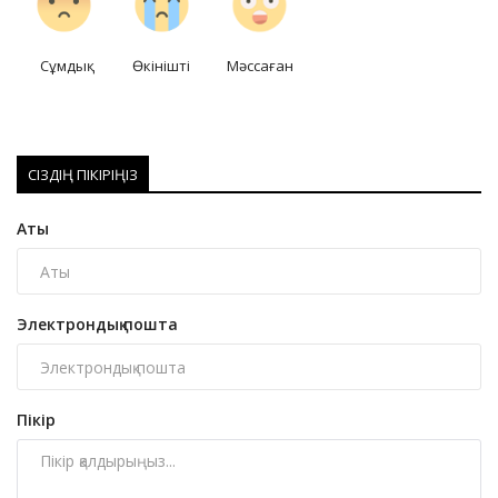
Сұмдық
Өкінішті
Мәссаған
СІЗДІҢ ПІКІРІҢІЗ
Аты
Электрондық пошта
Пікір