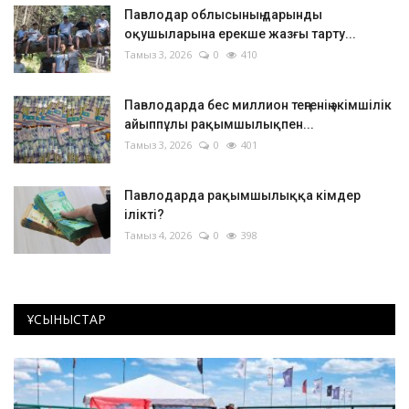
Павлодар облысының дарынды
оқушыларына ерекше жазғы тарту...
Тамыз 3, 2026
0
410
Павлодарда бес миллион теңгенің әкімшілік
айыппұлы рақымшылықпен...
Тамыз 3, 2026
0
401
Павлодарда рақымшылыққа кімдер
ілікті?
Тамыз 4, 2026
0
398
ҰСЫНЫСТАР