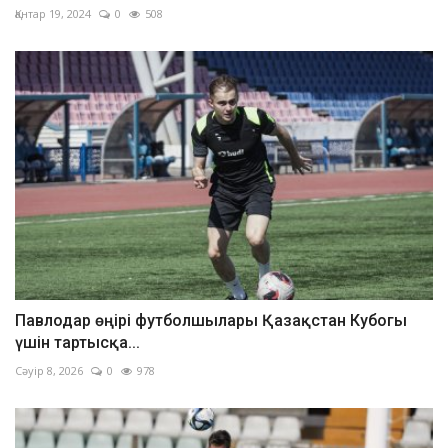
Қантар 19, 2024
0
508
Павлодар өңірі футболшылары Қазақстан Кубогы
үшін тартысқа...
Сәуір 8, 2026
0
978