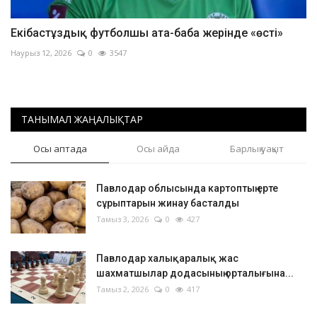
Екібастұздық футболшы ата-баба жерінде «өсті»
Наурыз 12, 2026
0
3547
ТАНЫМАЛ ЖАҢАЛЫҚТАР
Осы аптада
Осы айда
Барлық уақыт
Павлодар облысында картоптың ерте
сұрыптарын жинау басталды
Тамыз 3, 2026
0
427
Павлодар халықаралық жас
шахматшылар додасының орталығына...
Тамыз 2, 2026
0
417