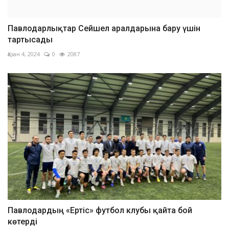
Павлодарлықтар Сейшел аралдарына бару үшін
тартысады
Қазан 4, 2024
0
2087
Павлодардың «Ертіс» футбол клубы қайта бой
көтерді