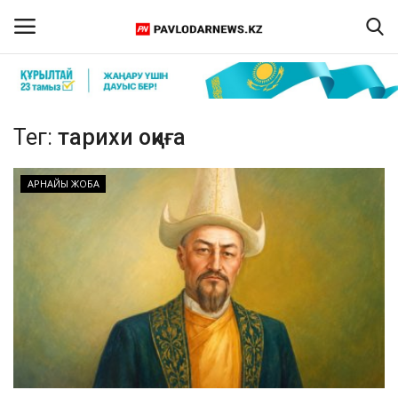
Кіру
Тіркелу
Тег:
тарихи оқиға
Басты бет
АРНАЙЫ ЖОБА
Бізбен байланыс
ПАВЛОДАР ОБЛЫСЫ
ҚАЗАҚСТАН
ӘЛЕМ
Спорт