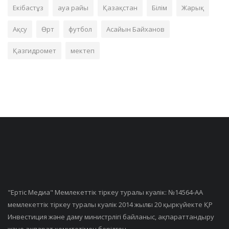
Екібастұз
ауа райы
Қазақстан
Білім
Жарық
Ақсу
Өрт
футбол
Асайын Байханов
Қазгидромет
мектеп
"Ертiс Медиа" Мемлекеттік тіркеу туралы куәлік: №14564-АА
мемлекеттік тіркеу туралы куәлік 2014 жылғы 20 қыркүйекте ҚР
Инвестиция және даму министрлігі байланыс, ақпараттандыру
және ақпарат комитетімен берілген