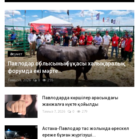
Әлеумет
Павлодар облысының бұқасы халықаралық
форумда екі мәрте...
Тамыз 8, 2026
0
255
Павлодарда көршілер арасындағы
жанжалға нүкте қойылды
Тамыз 7, 2026
0
279
Астана-Павлодар тас жолында өрескел
ереже бұзған жүргізуші...