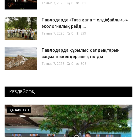
Тамыз 7, 2026
0
302
Павлодарда «Таза қала – елдің байлығы»
экологиялық рейді...
Тамыз 7, 2026
0
299
Павлодарда құрылыс қалдықтарын
заңсыз төккендер анықталды
Тамыз 7, 2026
0
305
КЕЗДЕЙСОҚ
ҚАЗАҚСТАН