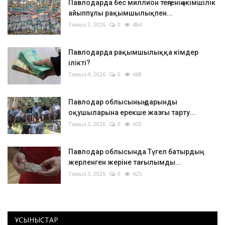
Павлодарда бес миллион теңгенің әкімшілік
айыппұлы рақымшылықпен...
Тамыз 3, 2026
0
484
Павлодарда рақымшылыққа кімдер
ілікті?
Тамыз 4, 2026
0
468
Павлодар облысының дарынды
оқушыларына ерекше жазғы тарту...
Тамыз 3, 2026
0
453
Павлодар облысында Түгел батырдың
жерленген жеріне тағылымды...
Тамыз 3, 2026
0
425
ҰСЫНЫСТАР