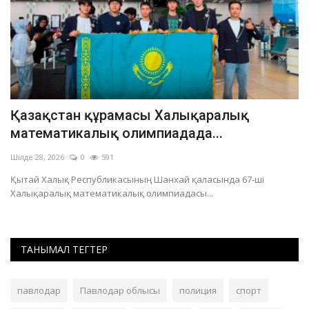
Қазақстан құрамасы Халықаралық
«
математикалық олимпиадада...
м
Шілде 28, 2026
0
591
Ші
Қытай Халық Республикасының Шанхай қаласында 67-ші
Халықаралық математикалық олимпиадасы...
ТАНЫМАЛ ТЕГТЕР
павлодар
Павлодар облысы
полиция
спорт