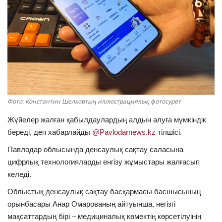
ОЙЫН-САУЫҚ
АРНАЙЫ ЖОБА
OFFICIAL
Құрылтай
Фото: Константин Шелковтың иллюстрациялық фотосурет
Тілді тандаңыз
Жүйелер жалған қабылдаулардың алдын алуға мүмкіндік
береді, деп хабарлайды
@Pavlodarnews.kz
тілшісі.
Қазақша
Русский
Павлодар облысында денсаулық сақтау саласына
цифрлық технологияларды енгізу жұмыстары жалғасып
келеді.
Облыстық денсаулық сақтау басқармасы басшысының
орынбасары Анар Омарованың айтуынша, негізгі
мақсаттардың бірі – медициналық көмектің көрсетілуінің