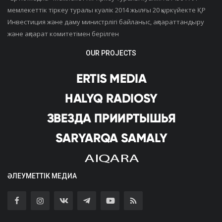
мемлекеттік тіркеу туралы куәлік 2014 жылғы 20 қыркүйекте ҚР
Инвестиция және даму министрлігі байланыс, ақпараттандыру
және ақпарат комитетімен берілген
OUR PROJECTS
ӘЛЕУМЕТТІК МЕДИА