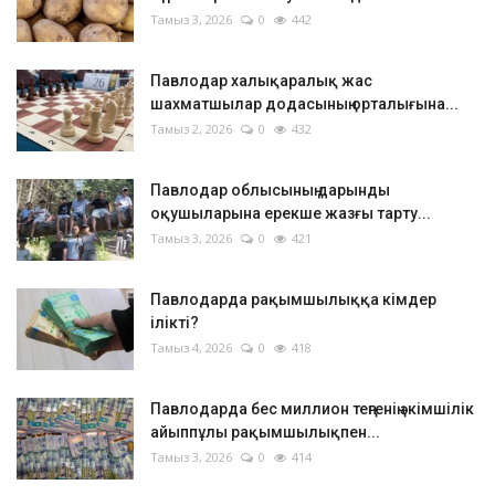
Тамыз 3, 2026
0
442
Павлодар халықаралық жас
шахматшылар додасының орталығына...
Тамыз 2, 2026
0
432
Павлодар облысының дарынды
оқушыларына ерекше жазғы тарту...
Тамыз 3, 2026
0
421
Павлодарда рақымшылыққа кімдер
ілікті?
Тамыз 4, 2026
0
418
Павлодарда бес миллион теңгенің әкімшілік
айыппұлы рақымшылықпен...
Тамыз 3, 2026
0
414