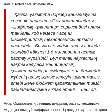
ашықтығын қамтамасыз ету.
–
Қазіргі уақытта дәрігер қабылдауына
келгенін пациент eGov порталындағы
«Цифрлық құжаттар» сервисіндегі алты
таңбалы код немесе Face ID
биометриялық технологиясы арқылы
растайды. Биылғы жылдың алты айында
осындай әдіспен 1,6 миллионнан астам
растау жүргізілді. Бұл тетік науқастың
нақты келуінсіз медициналық
қызметтердің рәсімделуіне жол бермейді,
жүйенің ашық жұмыс істеуін қамтамасыз
етеді және бюджет қаражатының тиімді
пайдаланылуына ықпал етеді, – деді ол.
Анар Омарованың сөзінше, цифрлық растау механизмі
медициналық ұйымдардағы есептің дәлдігін арттырып қана