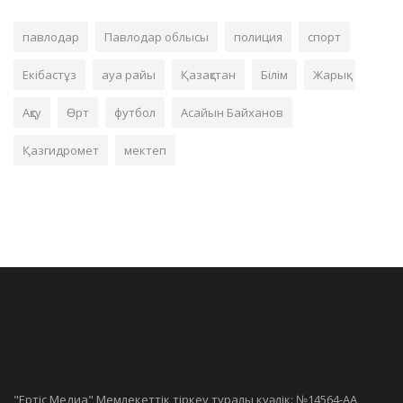
павлодар
Павлодар облысы
полиция
спорт
Екібастұз
ауа райы
Қазақстан
Білім
Жарық
Ақсу
Өрт
футбол
Асайын Байханов
Қазгидромет
мектеп
"Ертiс Медиа" Мемлекеттік тіркеу туралы куәлік: №14564-АА