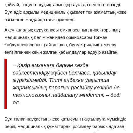
қоймай, пациент құқықтарын қорғауға да септігін тигізеді.
Бұл әдіс арқылы медициналық қызмет тек азаматтың жеке
өзі келген жағдайда ғана тіркеледі.
Ақсу қалалық ауруханасы емханасының директорының
медициналық бөлім жөніндегі орынбасары Тоғжан
Ғабдулғазизованың айтуынша, биометриялық тексеру
енгізілгеннен кейін жалған қабылдаулар едәуір азайған.
–
Қазір емханаға барған кезде
сәйкестендіру жүйесі болмаса, қабылдау
жүргізілмейді. Тіпті еңбекке уақытша
жарамсыздық парағын рәсімдеу кезінде де
технологияны пайдалану міндетті, – деді
ол.
Бұл талап науқастың жеке қатысуын нақтылауға мүмкіндік
беріп, медициналық құжаттарды рәсімдеу барысында заң