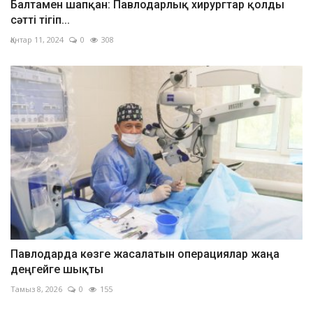
Балтамен шапқан: Павлодарлық хирургтар қолды
сәтті тігіп...
Қантар 11, 2024
0
308
Павлодарда көзге жасалатын операциялар жаңа
деңгейге шықты
Тамыз 8, 2026
0
155