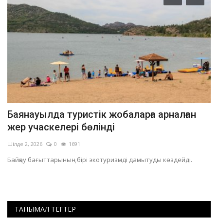
Баянауылда туристік жобаларға арналған
П
жер учаскелері бөлінді
н
Шілде 2, 2026
0
1691
Ма
Байқау бағыттарының бірі экотуризмді дамытуды көздейді.
Ма
ТАНЫМАЛ ТЕГТЕР