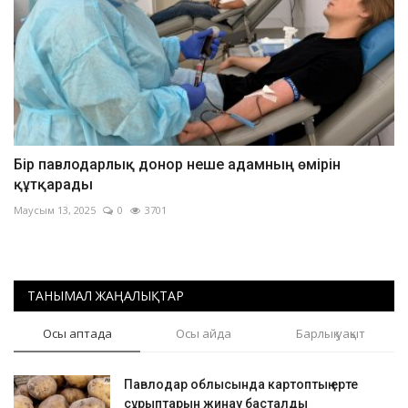
Бір павлодарлық донор неше адамның өмірін
құтқарады
Маусым 13, 2025
0
3701
ТАНЫМАЛ ЖАҢАЛЫҚТАР
Осы аптада
Осы айда
Барлық уақыт
Павлодар облысында картоптың ерте
сұрыптарын жинау басталды