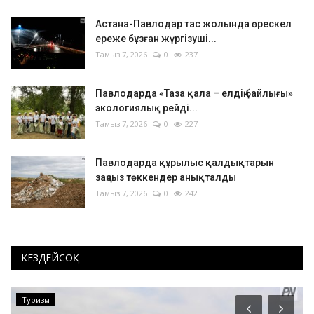
Астана-Павлодар тас жолында өрескел
ереже бұзған жүргізуші...
Тамыз 7, 2026
0
237
Павлодарда «Таза қала – елдің байлығы»
экологиялық рейді...
Тамыз 7, 2026
0
227
Павлодарда құрылыс қалдықтарын
заңсыз төккендер анықталды
Тамыз 7, 2026
0
242
КЕЗДЕЙСОҚ
Туризм