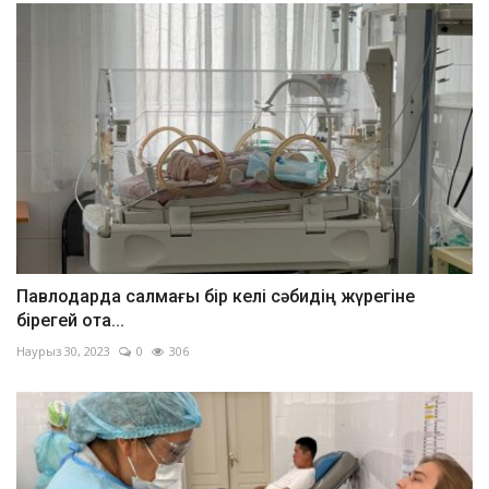
Павлодарда салмағы бір келі сәбидің жүрегіне
бірегей ота...
Наурыз 30, 2023
0
306