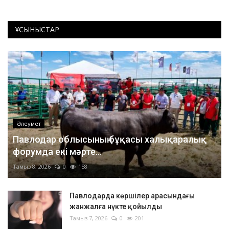
ҰСЫНЫСТАР
Әлеумет
Павлодар облысының бұқасы халықаралық
форумда екі мәрте...
Тамыз 8, 2026
0
158
Павлодарда көршілер арасындағы
жанжалға нүкте қойылды
Тамыз 7, 2026
0
201