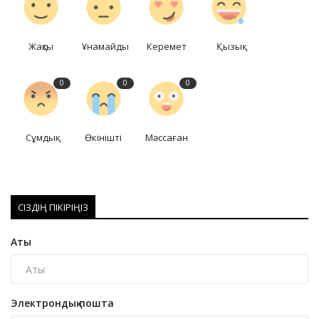
Жақсы
Ұнамайды
Керемет
Қызық
0
0
0
Сұмдық
Өкінішті
Мәссаған
СІЗДІҢ ПІКІРІҢІЗ
Аты
Электрондық пошта