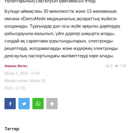
талаптарының сақталуын қамтамасыз етеді.
Бүгінде аймақтағы 30 мемлекеттік және 13 жекеменшік
емхана «DamuMed» медициналық ақпараттық жүйесін
қолданады. Тұрғындар дәл осы жүйе арқылы дәрігердің
қабылдауына жазылып, үйге дәрігер шақырта алады,
сондай-ақ сараптама қорытындыларын, электронды
рецептерді, жолдамаларды және өздерінің электронды
денсаулық паспортындағы мәліметтерді көре алады.
0
738
Аяужан Жетес
Шілде 2, 2026 - 11:45
Жаңартылған: Шілде 30,
2026 - 17:29
Тегтер: