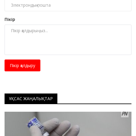
Пікір
Пікір қалдыру
ҰҚСАС ЖАҢАЛЫҚТАР