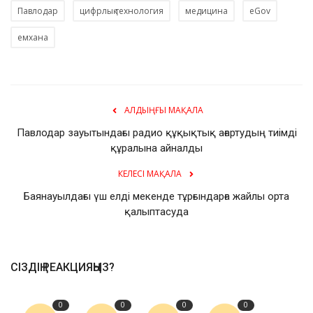
Павлодар
цифрлық технология
медицина
eGov
емхана
АЛДЫҢҒЫ МАҚАЛА
Павлодар зауытындағы радио құқықтық ағартудың тиімді
құралына айналды
КЕЛЕСІ МАҚАЛА
Баянауылдағы үш елді мекенде тұрғындарға жайлы орта
қалыптасуда
СІЗДІҢ РЕАКЦИЯҢЫЗ?
0
0
0
0