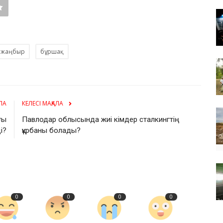
жаңбыр
бұршақ
ЛА
КЕЛЕСІ МАҚАЛА
ғы
Павлодар облысында жиі кімдер сталкингтің
і?
құрбаны болады?
0
0
0
0