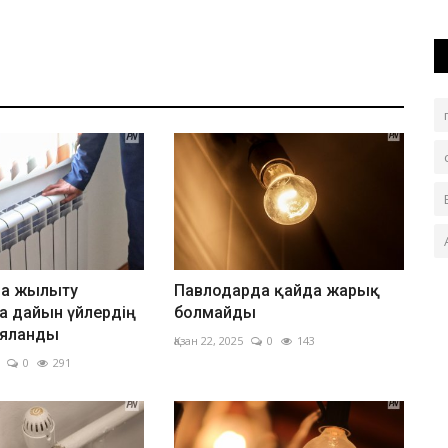
да жылыту
Павлодарда қайда жарық
 дайын үйлердің
болмайды
ияланды
Қазан 22, 2025
0
143
0
291