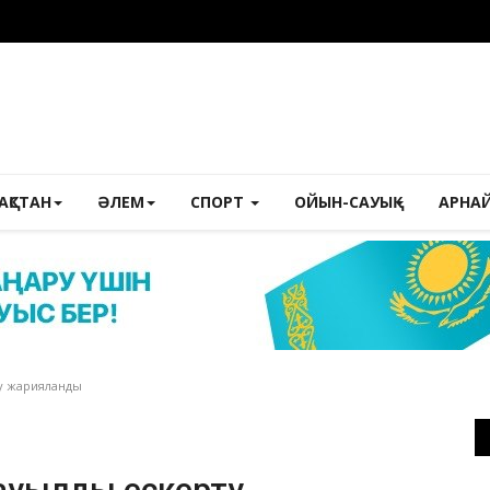
ЗАҚСТАН
ӘЛЕМ
СПОРТ
ОЙЫН-САУЫҚ
АРНА
у жарияланды
ауылды ескерту