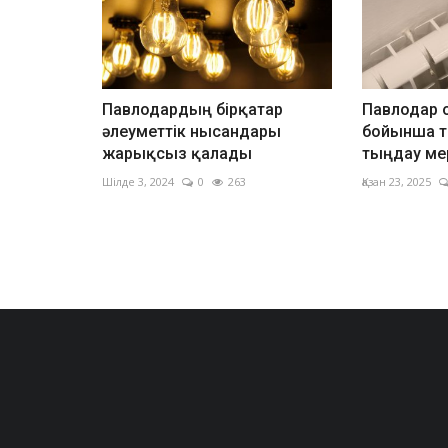
Павлодардың бірқатар
Павлодар 
әлеуметтік нысандары
бойынша т
жарықсыз қалады
тыңдау мер
Шілде 3, 2024
0
263
Қазан 23, 2025