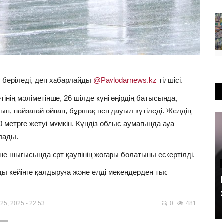
 беріледі, деп хабарлайды
@Pavlodarnews.kz
тілшісі.
нің мәліметінше, 26 шілде күні өңірдің батысында,
уып, найзағай ойнап, бұршақ пен дауыл күтіледі. Желдің
0 метрге жетуі мүмкін. Күндіз облыс аумағында ауа
лады.
не шығысында өрт қаупінің жоғары болатыны ескертілді.
ы кейінге қалдыруға және елді мекендерден тыс
5, 2025 - 22:53
0
481