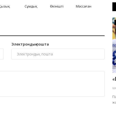
Қызық
Сұмдық
Өкінішті
Мәссаған
Спорт
Электрондық пошта
з
ERTIS PAVLODAR HALF MARATHON:
«
Ертіс жағалауында спорт мерекесі...
Ші
Шілде 27, 2026
0
598
П
ж
Спорттық шараға Қазақстан өңірлерінен 800-лен астам
желаяқ қатысты.
ді.