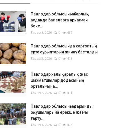
Павлодар облысының барлық
ауданда балаларға арналған
бокс...
Тамыз 1, 2026
0
437
Павлодар облысында картоптың
ерте сұрыптарын жинау басталды
Тамыз 3, 2026
0
418
Павлодар халықаралық жас
шахматшылар додасының
орталығына...
Тамыз 2, 2026
0
411
Павлодар облысының дарынды
оқушыларына ерекше жазғы
тарту...
Тамыз 3, 2026
0
403