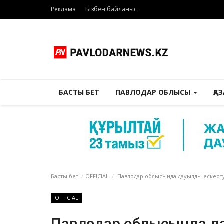
Реклама
Бізбен байланыс
БАСТЫ БЕТ
ПАВЛОДАР ОБЛЫСЫ
ҚА
Басты бет
OFFICIAL
Павлодар облысында дауылды ескерт
OFFICIAL
Павлодар облысында д