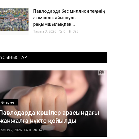
Павлодарда бес миллион теңгенің
әкімшілік айыппұлы
рақымшылықпен...
Тамыз 3, 2026
0
393
ҰСЫНЫСТАР
Әлеумет
Павлодарда көршілер арасындағы
жанжалға нүкте қойылды
Тамыз 7, 2026
0
141