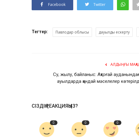
Facebook
Twitter
Тегтер:
Павлодар облысы
дауылды ескерту
АЛДЫҢҒЫ МАҚА
Су, жылу, байланыс: Ақтоғай ауданында
ауылдарда қандай мәселелер көтерілд
СІЗДІҢ РЕАКЦИЯҢЫЗ?
0
0
0