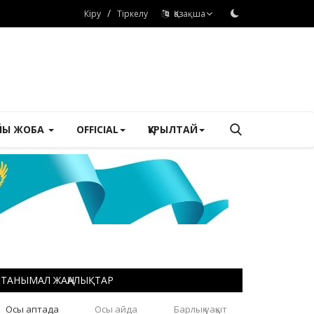
/
Кіру
Тіркелу
Қазақша
ЙЫ ЖОБА
OFFICIAL
ҚҰРЫЛТАЙ
ТАНЫМАЛ ЖАҢАЛЫҚТАР
Осы аптада
Осы айда
Барлық уақыт