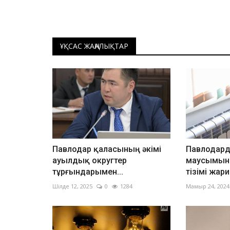
ҰҚСАС ЖАҢАЛЫҚТАР
Павлодар қаласының әкімі
Павлодар
ауылдық округтер
маусымына
тұрғындарымен...
тізімі жар
Шілде 12, 2025
0
1284
Мамыр 24, 2024