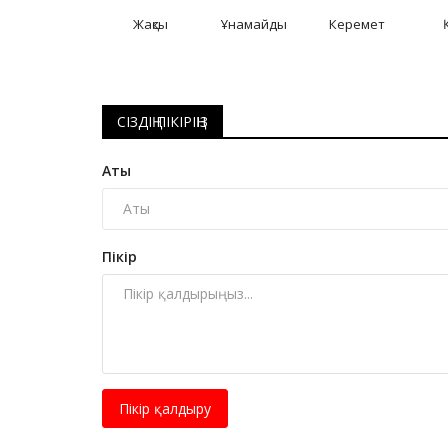
Жақсы
Ұнамайды
Керемет
Ұлттық спорт түрлері
СІЗДІҢ ПІКІРІҢІЗ
Аты
Пікір
Павлодар облысында Науры
мерекесінде 80-нен астам
спорттық...
Наурыз 4, 2026
0
6318
Пікір қалдыру
Сайыстар Наурызнама онкүндігі аясында өте