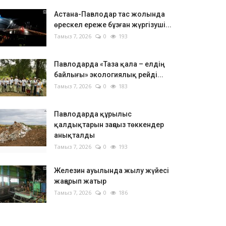
Астана-Павлодар тас жолында
өрескел ереже бұзған жүргізуші...
Тамыз 7, 2026
0
193
Павлодарда «Таза қала – елдің
байлығы» экологиялық рейді...
Тамыз 7, 2026
0
183
Павлодарда құрылыс
қалдықтарын заңсыз төккендер
анықталды
Тамыз 7, 2026
0
193
Железин ауылында жылу жүйесі
жаңарып жатыр
Тамыз 7, 2026
0
186