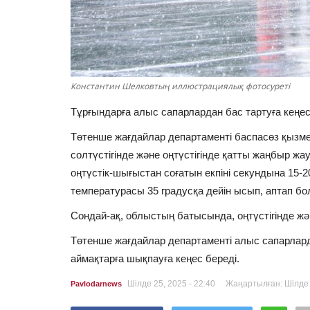
Константин Шелковтың иллюстрациялық фотосуреті
Тұрғындарға алыс сапарлардан бас тартуға кеңес
Төтенше жағдайлар департаменті баспасөз қызметі
солтүстігінде және оңтүстігінде қатты жаңбыр жа
оңтүстік-шығыстан соғатын екпіні секундына 15-2
температурасы 35 градусқа дейін ысып, аптап бо
Сондай-ақ, облыстың батысында, оңтүстігінде жә
Төтенше жағдайлар департаменті алыс сапарлард
аймақтарға шықпауға кеңес береді.
Шілде 25, 2025 - 22:40
Жаңартылған: Шілде 2
Pavlodarnews