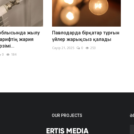
облысында жылу
Павлодарда бірқатар тұрғын
арифтің жария
үйлер жарықсыз қалады
зімі...
Сәуір 21, 2025
0
253
0
184
OUR PROJECTS
Ә