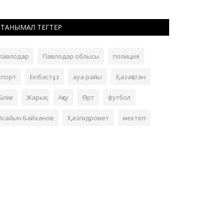
ТАНЫМАЛ ТЕГТЕР
павлодар
Павлодар облысы
полиция
спорт
Екібастұз
ауа райы
Қазақстан
Білім
Жарық
Ақсу
Өрт
футбол
Асайын Байханов
Қазгидромет
мектеп