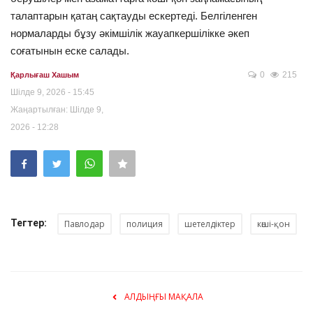
талаптарын қатаң сақтауды ескертеді. Белгіленген
нормаларды бұзу әкімшілік жауапкершілікке әкеп
соғатынын еске салады.
0
215
Қарлығаш Хашым
Шілде 9, 2026 - 15:45
Жаңартылған: Шілде 9,
2026 - 12:28
Тегтер:
Павлодар
полиция
шетелдіктер
көші-қон
АЛДЫҢҒЫ МАҚАЛА