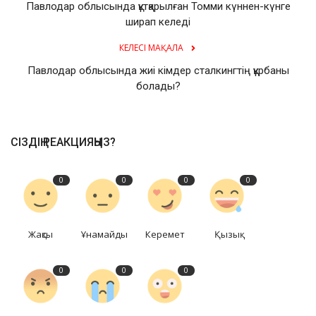
Павлодар облысында құтқарылған Томми күннен-күнге
ширап келеді
КЕЛЕСІ МАҚАЛА
Павлодар облысында жиі кімдер сталкингтің құрбаны
болады?
СІЗДІҢ РЕАКЦИЯҢЫЗ?
0
0
0
0
Жақсы
Ұнамайды
Керемет
Қызық
0
0
0