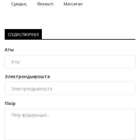
Сұмдық
Өкінішті
Мәссаған
СІЗДІҢ ПІКІРІҢІЗ
Аты
Электрондық пошта
Пікір