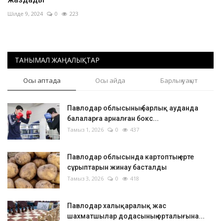
Шілде 9, 2024
0
223
ТАНЫМАЛ ЖАҢАЛЫҚТАР
Осы аптада
Осы айда
Барлық уақыт
Павлодар облысының барлық ауданда
балаларға арналған бокс...
Тамыз 1, 2026
0
437
Павлодар облысында картоптың ерте
сұрыптарын жинау басталды
Тамыз 3, 2026
0
418
Павлодар халықаралық жас
шахматшылар додасының орталығына...