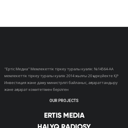
"Ертiс Медиа" Мемлекеттік тіркеу туралы куәлік: №14564-АА
мемлекеттік тіркеу туралы куәлік 2014 жылғы 20 қыркүйекте ҚР
Инвестиция және даму министрлігі байланыс, ақпараттандыру
және ақпарат комитетімен берілген
OUR PROJECTS