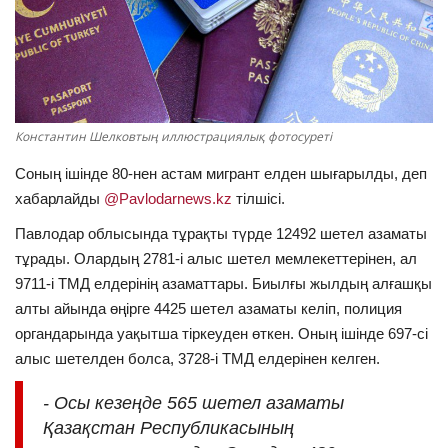
ОЙЫН-САУЫҚ
АРНАЙЫ ЖОБА
OFFICIAL
Константин Шелковтың иллюстрациялық фотосуреті
Соның ішінде 80-нен астам мигрант елден шығарылды, деп
Құрылтай
хабарлайды
@Pavlodarnews.kz
тілшісі.
Павлодар облысында тұрақты түрде 12492 шетел азаматы
Тілді тандаңыз
тұрады. Олардың 2781-і алыс шетел мемлекеттерінен, ал
Қазақша
Русский
9711-і ТМД елдерінің азаматтары. Биылғы жылдың алғашқы
алты айында өңірге 4425 шетел азаматы келіп, полиция
органдарында уақытша тіркеуден өткен. Оның ішінде 697-сі
алыс шетелден болса, 3728-і ТМД елдерінен келген.
- Осы кезеңде 565 шетел азаматы
Қазақстан Республикасының