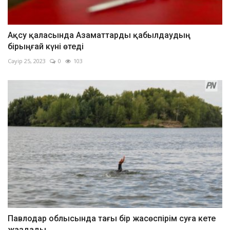
Ақсу қаласында Азаматтарды қабылдаудың
бірыңғай күні өтеді
Сәуір 25, 2023
0
103
Павлодар облысында тағы бір жасөспірім суға кете
жаздады