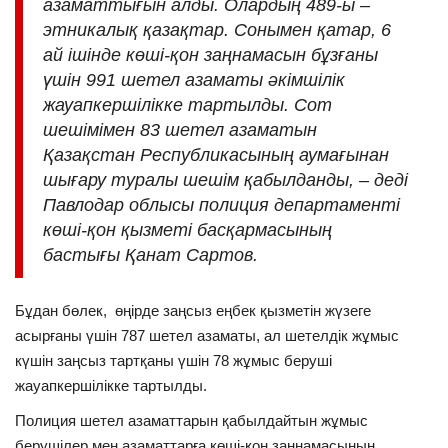
азаматтығын алды. Олардың 489-ы –
этникалық қазақтар. Сонымен қатар, 6
ай ішінде көші-қон заңнамасын бұзғаны
үшін 991 шетел азаматы әкімшілік
жауапкершілікке тартылды. Сот
шешімімен 83 шетел азаматын
Қазақстан Республикасының аумағынан
шығару туралы шешім қабылданды, – деді
Павлодар облысы полиция департаменті
көші-қон қызметі басқармасының
бастығы Қанат Сартов.
Бұдан бөлек, өңірде заңсыз еңбек қызметін жүзеге
асырғаны үшін 787 шетел азаматы, ал шетелдік жұмыс
күшін заңсыз тартқаны үшін 78 жұмыс беруші
жауапкершілікке тартылды.
Полиция шетел азаматтарын қабылдайтын жұмыс
берушілер мен азаматтарға көші-қон заңнамасының