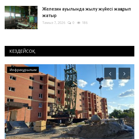
Железин ауылында жылу жүйесі жаңарып
жатыр
Тамыз 7, 2026
0
186
КЕЗДЕЙСОҚ
Инфрақұрылым