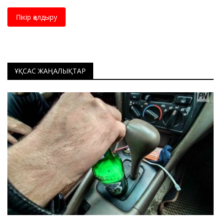
Пікір қалдыру
ҰҚСАС ЖАҢАЛЫҚТАР