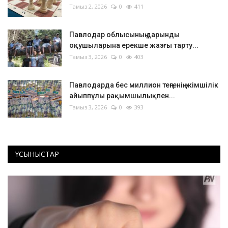
Тамыз 2, 2026
0
411
Павлодар облысының дарынды
оқушыларына ерекше жазғы тарту...
Тамыз 3, 2026
0
403
Павлодарда бес миллион теңгенің әкімшілік
айыппұлы рақымшылықпен...
Тамыз 3, 2026
0
393
ҰСЫНЫСТАР