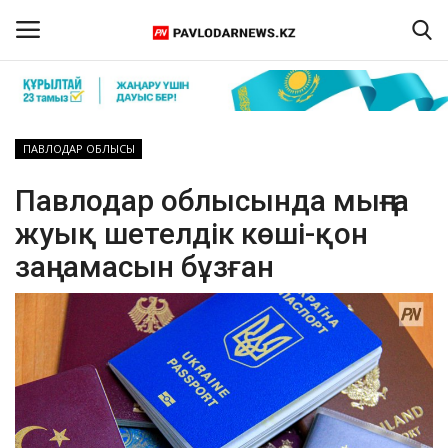
Кіру
Тіркелу
ПАВЛОДАР ОБЛЫСЫ
Басты бет
Павлодар облысында мыңға
жуық шетелдік көші-қон
Бізбен байланыс
заңнамасын бұзған
ПАВЛОДАР ОБЛЫСЫ
ҚАЗАҚСТАН
ӘЛЕМ
Спорт