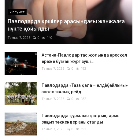
Әлеумет
Павлодарда көршілер арасындағы жанжалға
нүкте қойылды
Тамыз 7, 2026
0
140
Астана-Павлодар тас жолында өрескел
ереже бұзған жүргізуші...
Тамыз 7, 2026
0
193
Павлодарда «Таза қала – елдің байлығы»
экологиялық рейді...
Тамыз 7, 2026
0
182
Павлодарда құрылыс қалдықтарын
заңсыз төккендер анықталды
Тамыз 7, 2026
0
192