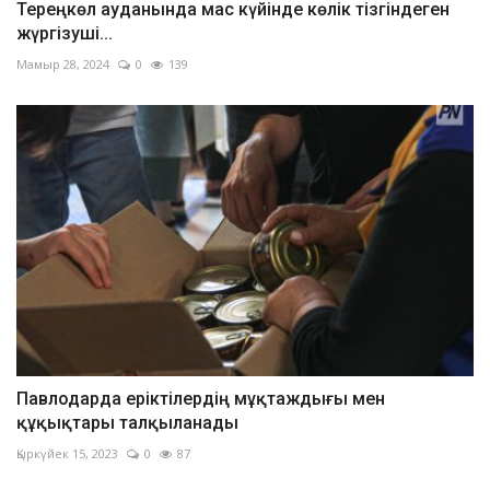
Тереңкөл ауданында мас күйінде көлік тізгіндеген
жүргізуші...
Мамыр 28, 2024
0
139
Павлодарда еріктілердің мұқтаждығы мен
құқықтары талқыланады
Қыркүйек 15, 2023
0
87