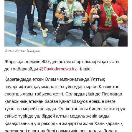
ОЙЫН-САУЫҚ
АРНАЙЫ ЖОБА
OFFICIAL
Фото: Қанат Шақуов
Құрылтай
Жарысқа әлемнің 900-ден астам спортшылары қатысты,
деп хабарлайды
@Pavlodarnews.kz
тілшісі.
Тілді тандаңыз
Қарағандыда өткен Әлем чемпионатында Ұлттық
Қазақша
Русский
пауэрлифтинг қауымдастығы ұйымдастырған Қазақстан
спортшылары табысқа жетті. Солардың ішінде Павлодар
қаласының атынан барған Қанат Шақуов ерекше көзге
түсіп, ел мерейін асырды. Ол «штанганы бицепске көтеру»
сайыс түрінде үш бірдей алтын медаль жеңіп алды,
Қазақстанның үш рекордын жаңартты және Халықаралық
дәрежедегі спорт шебері нормативін орындады. Додаға