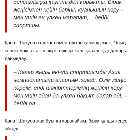
денсаулыққа қауіпті деп қорықты. Бірақ
жеңісімнен кейін бәрінің қуанышын көру –
мен үшін ең үлкен марапат, – дейді
спортшы.
Қанат Шақуов өз жетістігімен тоқтап қалмақ емес. Оның
келесі мақсаты – шәкірттерін ірі халықаралық додаларға
дайындау.
– Келер жылы екі-үш спортшымды Азия
чемпионатына апарғым келеді. Өзім жеңіс
көрдім, енді шәкірттерімнің жеңісін көру
мен үшін одан да үлкен бақыт болар еді, –
дейді ол.
Қанат Шақуов жас буынға қарапайым, бірақ құнды кеңес
айтады.