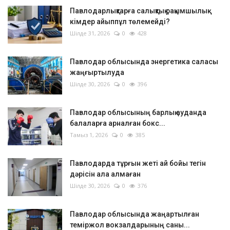
Павлодарлықтарға салықтық рақымшылық:
кімдер айыппұл төлемейді?
Шілде 31, 2026
0
428
Павлодар облысында энергетика саласы
жаңғыртылуда
Шілде 30, 2026
0
396
Павлодар облысының барлық ауданда
балаларға арналған бокс...
Тамыз 1, 2026
0
385
Павлодарда тұрғын жеті ай бойы тегін
дәрісін ала алмаған
Шілде 30, 2026
0
376
Павлодар облысында жаңартылған
теміржол вокзалдарының саны...