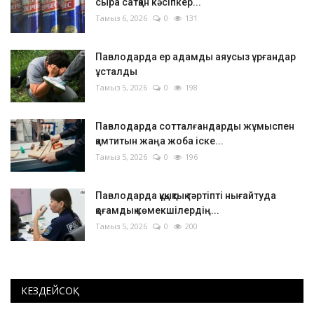
сыра сатқан кәсіпкер...
Тамыз 6, 2026
0
131
Павлодарда ер адамды аяусыз ұрғандар
ұсталды
Тамыз 5, 2026
0
198
Павлодарда сотталғандарды жұмыспен
қамтитын жаңа жоба іске...
Тамыз 5, 2026
0
196
Павлодарда құқықтық тәртіпті нығайтуда
қоғамдық көмекшілердің...
Тамыз 5, 2026
0
200
КЕЗДЕЙСОҚ