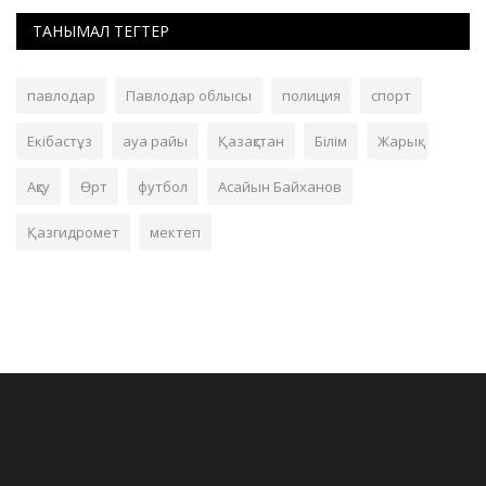
ТАНЫМАЛ ТЕГТЕР
павлодар
Павлодар облысы
полиция
спорт
Екібастұз
ауа райы
Қазақстан
Білім
Жарық
Ақсу
Өрт
футбол
Асайын Байханов
Қазгидромет
мектеп