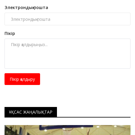
Электрондық пошта
Пікір
Пікір қалдыру
ҰҚСАС ЖАҢАЛЫҚТАР