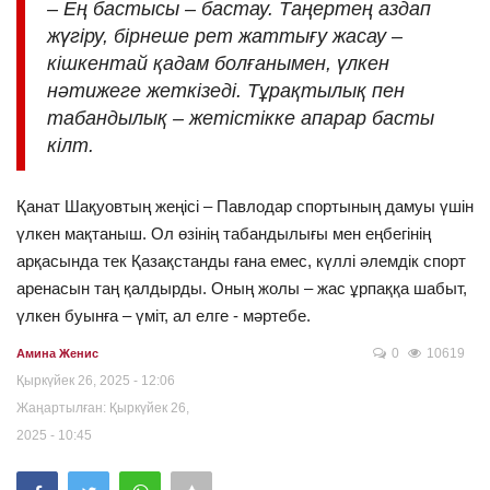
– Ең бастысы – бастау. Таңертең аздап
жүгіру, бірнеше рет жаттығу жасау –
кішкентай қадам болғанымен, үлкен
нәтижеге жеткізеді. Тұрақтылық пен
табандылық – жетістікке апарар басты
кілт.
Қанат Шақуовтың жеңісі – Павлодар спортының дамуы үшін
үлкен мақтаныш. Ол өзінің табандылығы мен еңбегінің
арқасында тек Қазақстанды ғана емес, күллі әлемдік спорт
аренасын таң қалдырды. Оның жолы – жас ұрпаққа шабыт,
үлкен буынға – үміт, ал елге ‐ мәртебе.
0
10619
Амина Женис
Қыркүйек 26, 2025 - 12:06
Жаңартылған: Қыркүйек 26,
2025 - 10:45