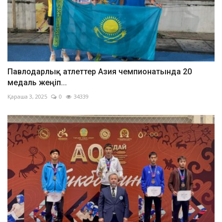
Павлодарлық атлеттер Азия чемпионатында 20
медаль жеңіп...
Қараша 3, 2025
0
34339