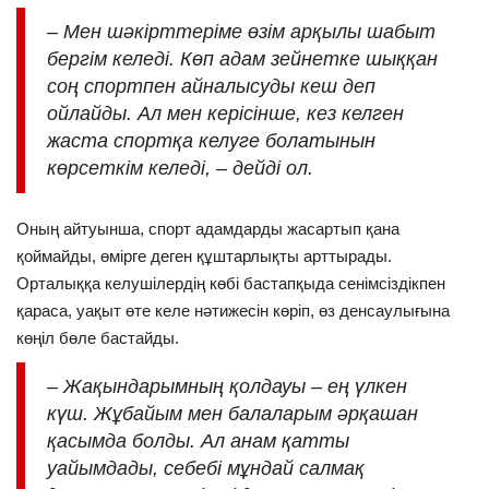
– Мен шәкірттеріме өзім арқылы шабыт
бергім келеді. Көп адам зейнетке шыққан
соң спортпен айналысуды кеш деп
ойлайды. Ал мен керісінше, кез келген
жаста спортқа келуге болатынын
көрсеткім келеді, – дейді ол.
Оның айтуынша, спорт адамдарды жасартып қана
қоймайды, өмірге деген құштарлықты арттырады.
Орталыққа келушілердің көбі бастапқыда сенімсіздікпен
қараса, уақыт өте келе нәтижесін көріп, өз денсаулығына
көңіл бөле бастайды.
– Жақындарымның қолдауы – ең үлкен
күш. Жұбайым мен балаларым әрқашан
қасымда болды. Ал анам қатты
уайымдады, себебі мұндай салмақ