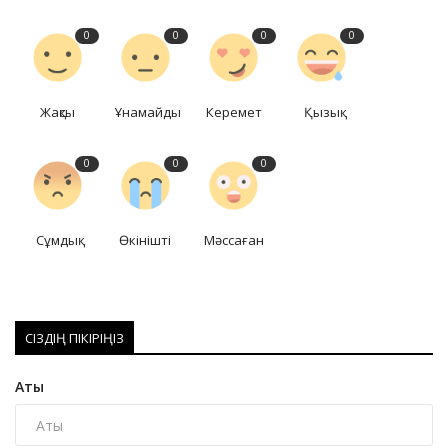
0
0
0
0
Жақсы
Ұнамайды
Керемет
Қызық
0
0
0
Сұмдық
Өкінішті
Мәссаған
СІЗДІҢ ПІКІРІҢІЗ
Аты