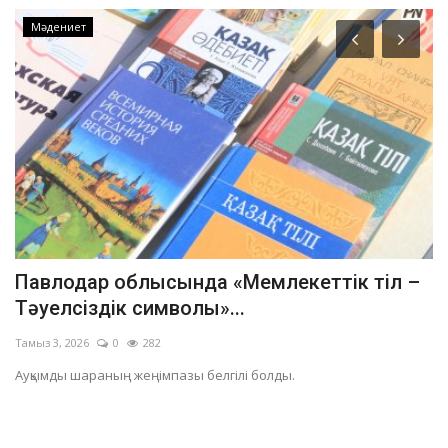
Мәдениет
ы
Павлодар облысында «Мемлекеттік тіл –
Қ
Тәуелсіздік символы»...
м
Тамыз 3, 2026
0
282
Ші
Ауқымды шараның жеңімпазы белгілі болды.
Қы
Ха