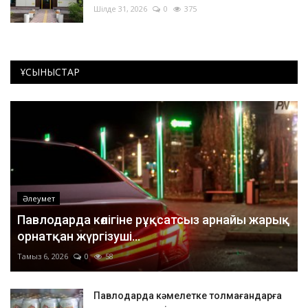
Шілде 31, 2026
0
375
ҰСЫНЫСТАР
Әлеумет
Павлодарда көлігіне рұқсатсыз арнайы жарық
орнатқан жүргізуші...
Тамыз 6, 2026
0
58
Павлодарда кәмелетке толмағандарға