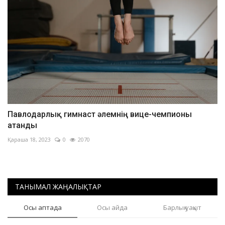
Павлодарлық гимнаст әлемнің вице-чемпионы
атанды
Қараша 18, 2023
0
2070
ТАНЫМАЛ ЖАҢАЛЫҚТАР
Осы аптада
Осы айда
Барлық уақыт