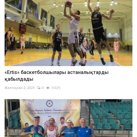
«Ertis» баскетболшылары астаналықтарды
қабылдады
Желтоқсан 2, 2023
0
15125