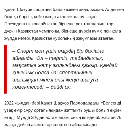
Қанат Шақуов спортпен бала кезінен айналысқан. Алдымен
боксқа барып, кейін жеңіл атлетикаға ауысқан.
Президенттік көпсайыстан бірнеше рет топ жарып, төрт
дүркін Қазақстан чемпионы, бірнеше дүркін күміс пен қола
жүлде иегері, Қазақстан кубогының жеңімпазы атанған.
– Спорт мен үшін өмірдің бір бөлігіне
айналды. Ол – тәртіп, табандылық,
мақсатқа жету жолындағы қажыр. Қандай
қиындық болса да, спортшының
шыныққан мінезі оны жеңіп шығуға
көмектеседі, – дейді ол.
2022 жылдан бері Қанат Шақуов Павлодардағы «Белсенді
ұзақ өмір сүру орталығында» жаттықтырушы болып еңбек
етеді. Мұнда 30-дан астам адам, оның ішінде 50 жастан 76
жасқа дейінгі азаматтар спортпен айналысады.