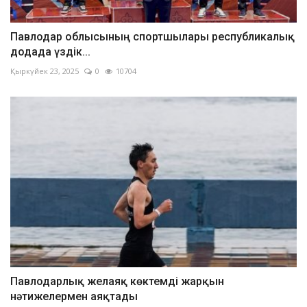
Павлодар облысының спортшылары республикалық
додада үздік...
Қыркүйек 23, 2025
0
10704
Павлодарлық желаяқ көктемді жарқын
нәтижелермен аяқтады