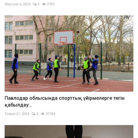
Маусым 6, 2026
0
2705
Павлодар облысында спорттық үйірмелерге тегін
қабылдау...
Тамыз 21, 2024
0
57184