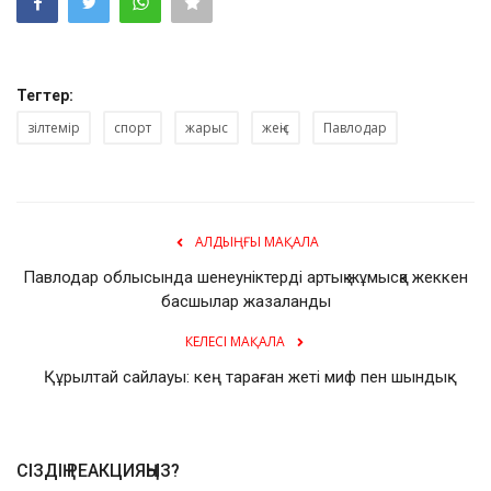
Тегтер:
зілтемір
спорт
жарыс
жеңіс
Павлодар
АЛДЫҢҒЫ МАҚАЛА
Павлодар облысында шенеуніктерді артық жұмысқа жеккен
басшылар жазаланды
КЕЛЕСІ МАҚАЛА
Құрылтай сайлауы: кең тараған жеті миф пен шындық
СІЗДІҢ РЕАКЦИЯҢЫЗ?