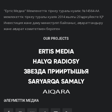
"Ертiс Медиа" Мемлекеттік тіркеу туралы куәлік: №14564-АА
мемлекеттік тіркеу туралы куәлік 2014 жылғы 20 қыркүйекте ҚР
Инвестиция және даму министрлігі байланыс, ақпараттандыру
және ақпарат комитетімен берілген
OUR PROJECTS
ӘЛЕУМЕТТІК МЕДИА