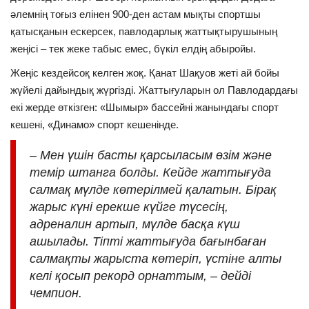
әлемнің тоғыз елінен 900-ден астам мықты спортшы
қатысқанын ескерсек, павлодарлық жаттықтырушының
жеңісі – тек жеке табыс емес, бүкіл елдің абыройы.
Жеңіс кездейсоқ келген жоқ. Қанат Шақуов жеті ай бойы
жүйелі дайындық жүргізді. Жаттығуларын ол Павлодардағы
екі жерде өткізген: «Шымыр» бассейні жанындағы спорт
кешені, «Динамо» спорт кешенінде.
– Мен үшін басты қарсыласым өзім және
темір штанга болды. Кейде жаттығуда
салмақ мүлде көтерілмей қалатын. Бірақ
жарыс күні ерекше күйге түсесің,
адреналин артып, мүлде басқа күш
ашылады. Тіпті жаттығуда бағынбаған
салмақты жарыста көтеріп, үстіне алты
келі қосып рекорд орнаттым, – дейді
чемпион.