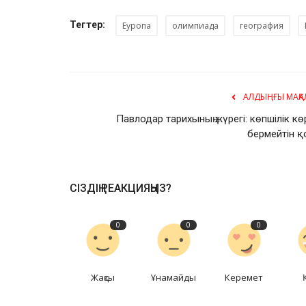
Тегтер:
Еуропа
олимпиада
география
АЛДЫҢҒЫ МАҚА
Павлодар тарихының жүрегі: көпшілік кө
бермейтін қ
СІЗДІҢ РЕАКЦИЯҢЫЗ?
0
0
0
Жақсы
Ұнамайды
Керемет