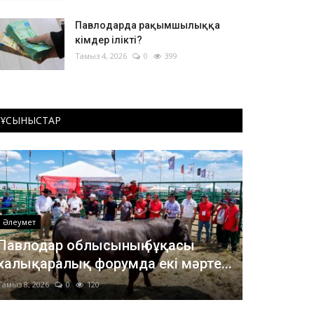
Павлодарда рақымшылыққа
кімдер ілікті?
Тамыз 4, 2026
0
399
ҰСЫНЫСТАР
Әлеумет
Павлодар облысының бұқасы
халықаралық форумда екі мәрте...
Тамыз 8, 2026
0
120