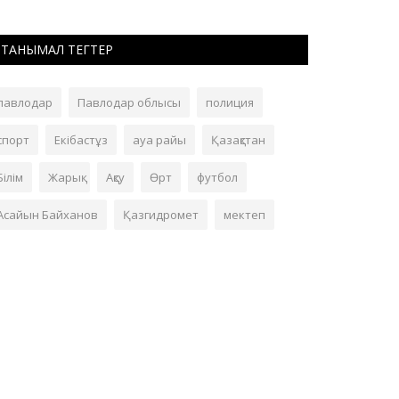
ТАНЫМАЛ ТЕГТЕР
павлодар
Павлодар облысы
полиция
спорт
Екібастұз
ауа райы
Қазақстан
Білім
Жарық
Ақсу
Өрт
футбол
Асайын Байханов
Қазгидромет
мектеп