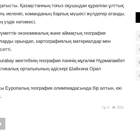
қатысты. Қазақстанның тоғыз оқушыдан құралған ұлттық
даль иеленіп, команданың барлық мүшесі жүлдегер атанды.
 үздік нәтижесі.
меттік-экономикалық және аймақтық география
ларды орындап, картографиялық материалдар мен
етті.
urabay мектебінің география пәнінің мұғалімі Нұрмағамбет
ктикалық орталығының әдіскері Шайхина Орал
сы Еуропалық география олимпиадасында бір алтын, екі
.
0
806