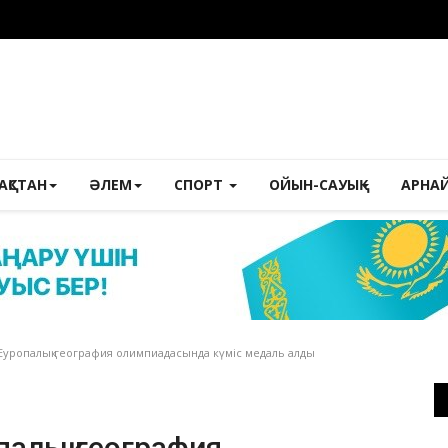
ЗАҚСТАН
ӘЛЕМ
СПОРТ
ОЙЫН-САУЫҚ
АРНА
Еуропалық география олимпиадасында күміс медаль алды
палық география