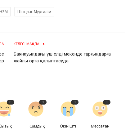
НЗМ
Шыңғыс Мүрсәлім
ЛА
КЕЛЕСІ МАҚАЛА
ре
Баянауылдағы үш елді мекенде тұрғындарға
ор
жайлы орта қалыптасуда
0
0
0
0
Қызық
Сұмдық
Өкінішті
Мәссаған