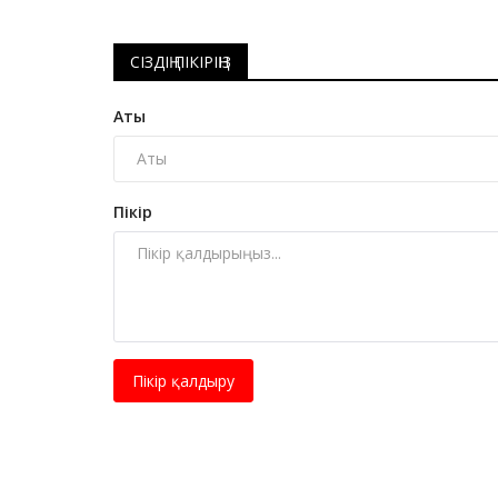
СІЗДІҢ ПІКІРІҢІЗ
Аты
Пікір
Пікір қалдыру