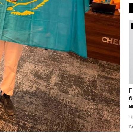
ҚАЗАҚСТАН
ені
Құрылтай сайлауы: кең тараған жеті
П
миф пен шындық
б
а
Тамыз 6, 2026
0
226
Та
мытуға үлес
Жалған ақпаратқа қарсы іс-қимыл орталығы Құрылтай
депутаттарын сайлауға дайындық...
Қа