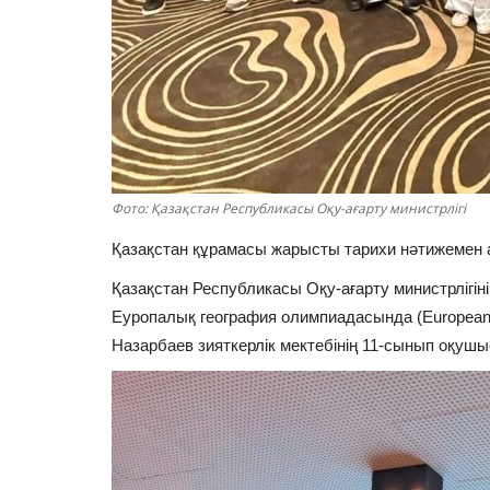
Фото: Қазақстан Республикасы Оқу-ағарту министрлігі
Қазақстан құрамасы жарысты тарихи нәтижемен
Қазақстан Республикасы Оқу-ағарту министрлігін
Еуропалық география олимпиадасында (European
Назарбаев зияткерлік мектебінің 11-сынып оқуш