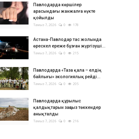
Павлодарда көршілер
арасындағы жанжалға нүкте
қойылды
Тамыз 7, 2026
0
178
Астана-Павлодар тас жолында
өрескел ереже бұзған жүргізуші...
Тамыз 7, 2026
0
215
Павлодарда «Таза қала – елдің
байлығы» экологиялық рейді...
Тамыз 7, 2026
0
205
Павлодарда құрылыс
қалдықтарын заңсыз төккендер
анықталды
Тамыз 7, 2026
0
216