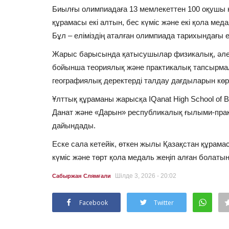
Биылғы олимпиадаға 13 мемлекеттен 100 оқушы 
құрамасы екі алтын, бес күміс және екі қола ме
Бұл – еліміздің аталған олимпиада тарихындағы ең
Жарыс барысында қатысушылар физикалық, әлеу
бойынша теориялық және практикалық тапсырма
географиялық деректерді талдау дағдыларын көрс
Ұлттық құраманы жарысқа IQanat High School of B
Данат және «Дарын» республикалық ғылыми-пра
дайындады.
Еске сала кетейік, өткен жылы Қазақстан құрама
күміс және төрт қола медаль жеңіп алған болатын
Шілде 3, 2026 - 20:02
Сабыржан Слямғали
Facebook
Twitter