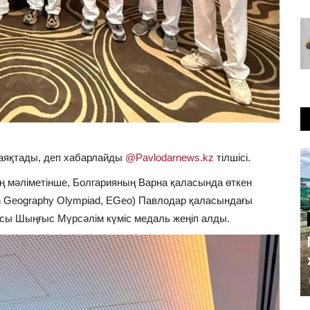
 аяқтады, деп хабарлайды
@Pavlodarnews.kz
тілшісі.
ің мәліметінше, Болгарияның Варна қаласында өткен
 Geography Olympiad, EGeo) Павлодар қаласындағы
ысы Шыңғыс Мүрсәлім күміс медаль жеңіп алды.