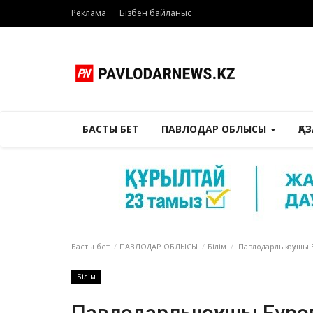
Реклама
Бізбен байланыс
БАСТЫ БЕТ
ПАВЛОДАР ОБЛЫСЫ
ҚА
Басты бет
ПАВЛОДАР ОБЛЫСЫ
Білім
Павлодарлық оқушы 
Білім
Павлодарлық оқушы Еуро