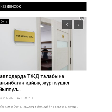
КЕЗДЕЙСОҚ
Оқиға
Оқиға
авлодарда ТЖД талабына
Павлодар 
ағынбаған қайық жүргізушісі
оқшаулан
йыппұл...
Тамыз 5, 2026
мыз 6, 2026
0
291
Тілсіз жаудан з
йықтағы балалардың қауіпсіздігі назарға алынды.