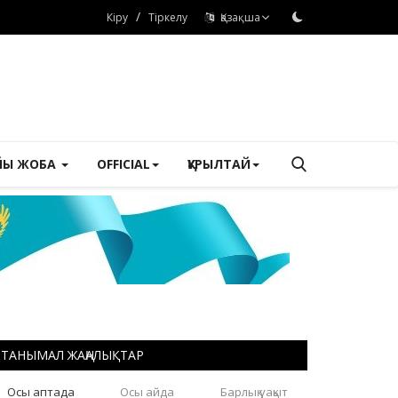
/
Кіру
Тіркелу
Қазақша
ЙЫ ЖОБА
OFFICIAL
ҚҰРЫЛТАЙ
ТАНЫМАЛ ЖАҢАЛЫҚТАР
Осы аптада
Осы айда
Барлық уақыт