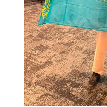
Туризм
Павлодарда жаңа қонақүй кеш
ашылды
Шілде 15, 2026
0
1165
Нысан өңірдің туристік инфрақұрылымын да
қоспақ.