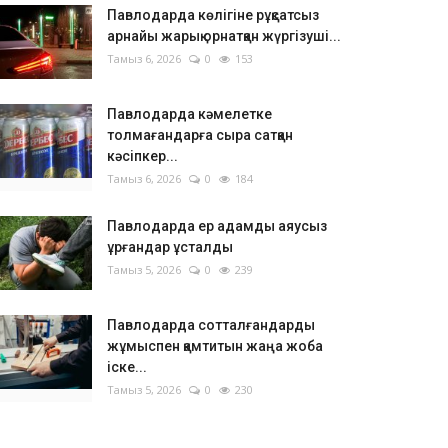
Павлодарда көлігіне рұқсатсыз
арнайы жарық орнатқан жүргізуші...
Тамыз 6, 2026
0
153
Павлодарда кәмелетке
толмағандарға сыра сатқан
кәсіпкер...
Тамыз 6, 2026
0
184
Павлодарда ер адамды аяусыз
ұрғандар ұсталды
Тамыз 5, 2026
0
239
Павлодарда сотталғандарды
жұмыспен қамтитын жаңа жоба
іске...
Тамыз 5, 2026
0
230