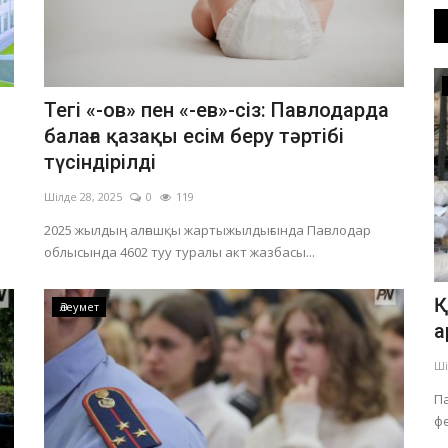
ПАВЛОДАР ОБЛЫСЫ
Тегі «-ов» пен «-ев»-сіз: Павлодарда
балаға қазақы есім беру тәртібі
түсіндірілді
Шілде 28, 2025
0
119
ы
2025 жылдың алғашқы жартыжылдығында Павлодар
облысында 4602 туу туралы акт жазбасы...
Павлодарлықтардың Құрылтай
Қ
Әлеумет
сайлауына қатысты ең жиі қоятын...
а
Тамыз 5, 2026
0
185
Ші
Дауыс беретін учаскеңіздің мекенжайын алдын ала
П
нақтылап алған жөн.
ф