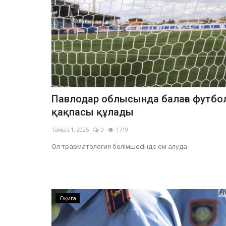
Павлодар облысында балаға футбо
қақпасы құлады
Тамыз 1, 2025
0
1719
Ол травматология бөлімшесінде ем алуда.
Оқиға