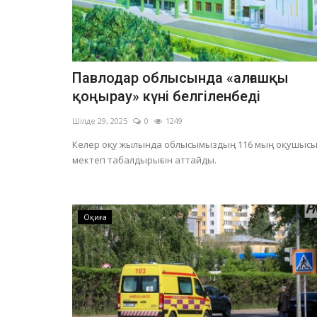
Хоккей
Павлодар облысында «алғашқы
қоңырау» күні белгіленбеді
Шілде 29, 2025
0
1249
Келер оқу жылында облысымыздың 116 мың оқушыс
мектеп табалдырығын аттайды.
Павлодарлық хоккейшілер
Оқиға
атыраулық команданы өз
айдынында...
Қараша 4, 2025
0
11926
Кіру тегін.