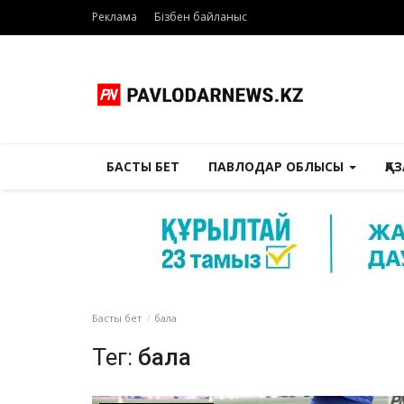
Реклама
Бізбен байланыс
БАСТЫ БЕТ
ПАВЛОДАР ОБЛЫСЫ
ҚА
Басты бет
бала
Тег:
бала