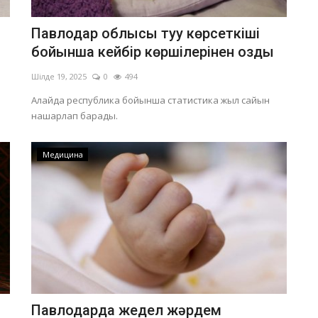
Павлодар облысы туу көрсеткіші
бойынша кейбір көршілерінен озды
Шілде 19, 2025
0
494
Алайда республика бойынша статистика жыл сайын
нашарлап барады.
Медицина
Павлодарда жедел жәрдем