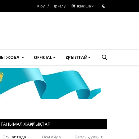
/
Кіру
Тіркелу
Қазақша
ЙЫ ЖОБА
OFFICIAL
ҚҰРЫЛТАЙ
ТАНЫМАЛ ЖАҢАЛЫҚТАР
Осы аптада
Осы айда
Барлық уақыт