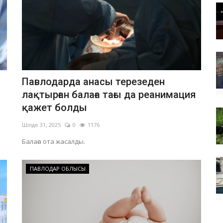
Павлодарда анасы терезеден
лақтырған балаға тағы да реанимация
қажет болды
Шілде 31, 2025
0
1176
Балаға ота жасалды.
ПАВЛОДАР ОБЛЫСЫ