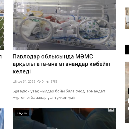
л
Павлодар облысында МӘМС
арқылы ата-ана атанғандар көбейіп
келеді
Шілде 31, 2025
0
3788
Бұл әдіс – ұзақ жылдар бойы бала сүюді армандап
жүрген отбасылар үшін үлкен үміт...
Оқиға