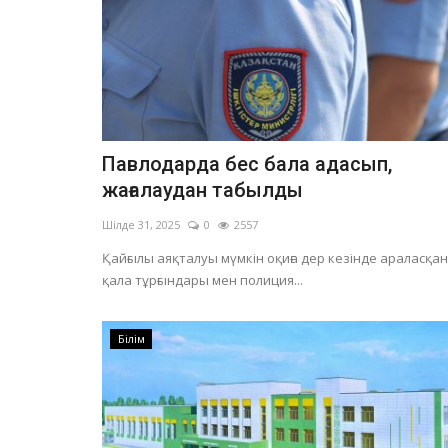
Павлодарда бес бала адасып,
жағалаудан табылды
Шілде 31, 2025
0
2557
Қайғылы аяқталуы мүмкін оқиға дер кезінде араласқан
қала тұрғындары мен полиция...
Білім