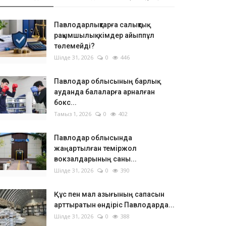
Павлодарлықтарға салықтық
рақымшылық: кімдер айыппұл
төлемейді?
Шілде 31, 2026
0
446
Павлодар облысының барлық
ауданда балаларға арналған
бокс...
Тамыз 1, 2026
0
402
Павлодар облысында
жаңартылған теміржол
вокзалдарының саны...
Шілде 31, 2026
0
390
Құс пен мал азығының сапасын
арттыратын өндіріс Павлодарда...
Шілде 31, 2026
0
388