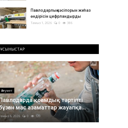
Павлодарлық кәсіпорын жиһаз
өндірісін цифрландырды
Тамыз 1, 2026
0
386
ҰСЫНЫСТАР
Әлеумет
Павлодарда қоғамдық тәртіпті
бұзған мас азаматтар жауапқа...
Тамыз 6, 2026
0
120