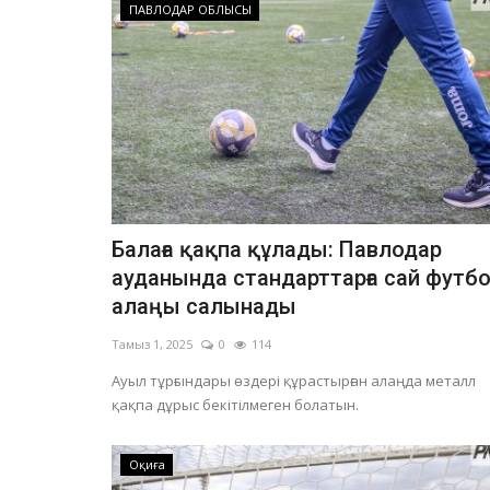
ПАВЛОДАР ОБЛЫСЫ
Балаға қақпа құлады: Павлодар
ауданында стандарттарға сай футб
алаңы салынады
Тамыз 1, 2025
0
114
Ауыл тұрғындары өздері құрастырған алаңда металл
қақпа дұрыс бекітілмеген болатын.
Оқиға