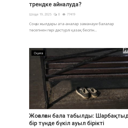
трендке айналуда?
Шілде 19, 2025
0
77419
Соңғы жылдары ата-аналар заманауи балалар
төсегінен гөрі дәстүрлі қазақ бесігін...
Оқиға
Жоғалған бала табылды: Шарбақты
бір түнде бүкіл ауыл бірікті