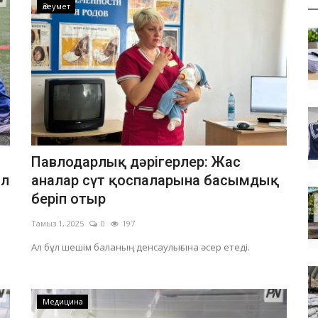
Әлеумет
Павлодарлық дәрігерлер: Жас
ол
аналар сүт қоспаларына басымдық
беріп отыр
Тамыз 1, 2025
0
197
Ал бұл шешім баланың денсаулығына әсер етеді.
Медицина