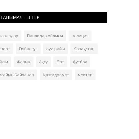
ТАНЫМАЛ ТЕГТЕР
павлодар
Павлодар облысы
полиция
спорт
Екібастұз
ауа райы
Қазақстан
Білім
Жарық
Ақсу
Өрт
футбол
Асайын Байханов
Қазгидромет
мектеп