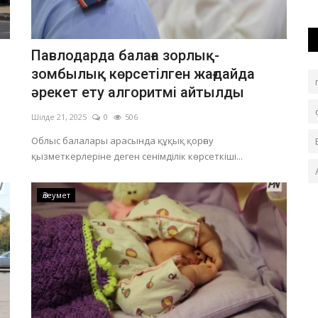
Павлодарда балаға зорлық-
зомбылық көрсетілген жағдайда
әрекет ету алгоритмі айтылды
Шілде 21, 2025
0
506
Облыс балалары арасында құқық қорғау
қызметкерлеріне деген сенімділік көрсеткіші...
Әлеумет