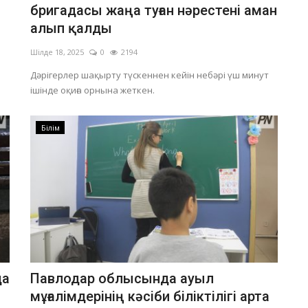
бригадасы жаңа туған нәрестені аман
алып қалды
Шілде 18, 2025
0
2194
Дәрігерлер шақырту түскеннен кейін небәрі үш минут
ішінде оқиға орнына жеткен.
Білім
да
Павлодар облысында ауыл
мұғалімдерінің кәсіби біліктілігі арта