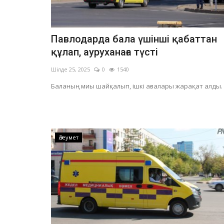
Павлодарда бала үшінші қабаттан
құлап, ауруханаға түсті
Шілде 25, 2025
0
1540
Баланың миы шайқалып, ішкі ағзалары жарақат алды.
Әлеумет