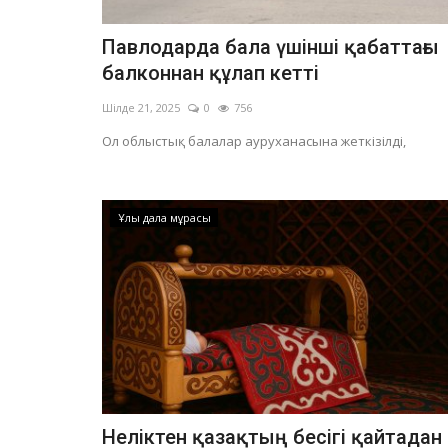
Павлодарда бала үшінші қабаттағы
балконнан құлап кетті
Шілде 21, 2025
0
756
Ол облыстық балалар ауруханасына жеткізілді,
Ұлы дала мұрасы
Неліктен қазақтың бесігі қайтадан