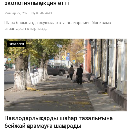
экологиялық акция өтті
Мамыр 22, 2025
0
4443
Шара барысында оқушылар ата-аналарымен бірге алма
ағаштарын отырғызды.
Экология
Павлодарлықтарды шаһар тазалығына
бейжай қарамауға шақырады