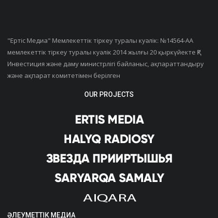
"Ертiс Медиа" Мемлекеттік тіркеу туралы куәлік: №14564-АА
мемлекеттік тіркеу туралы куәлік 2014 жылғы 20 қыркүйекте ҚР
Инвестиция және даму министрлігі байланыс, ақпараттандыру
және ақпарат комитетімен берілген
OUR PROJECTS
ӘЛЕУМЕТТІК МЕДИА