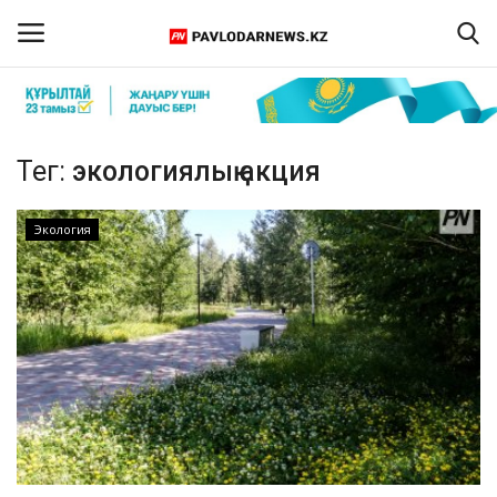
Кіру
Тіркелу
Тег:
экологиялық акция
Басты бет
Экология
Бізбен байланыс
ПАВЛОДАР ОБЛЫСЫ
ҚАЗАҚСТАН
ӘЛЕМ
Спорт