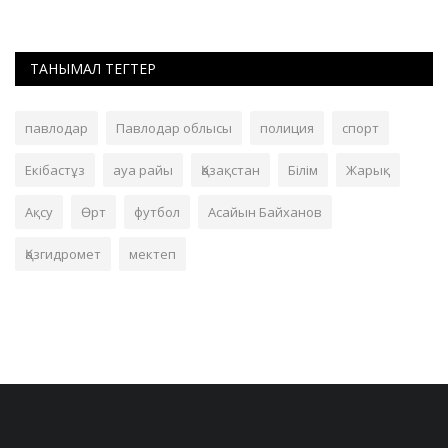
ТАНЫМАЛ ТЕГТЕР
павлодар
Павлодар облысы
полиция
спорт
Екібастұз
ауа райы
Қазақстан
Білім
Жарық
Ақсу
Өрт
футбол
Асайын Байханов
Қазгидромет
мектеп