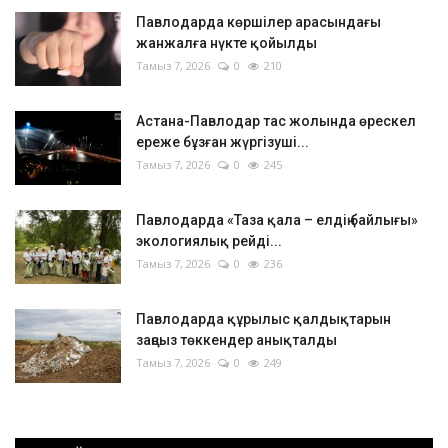
Павлодарда көршілер арасындағы
жанжалға нүкте қойылды
Тамыз 7, 2026
0
210
Астана-Павлодар тас жолында өрескел
ереже бұзған жүргізуші...
Тамыз 7, 2026
0
245
Павлодарда «Таза қала – елдің байлығы»
экологиялық рейді...
Тамыз 7, 2026
0
236
Павлодарда құрылыс қалдықтарын
заңсыз төккендер анықталды
Тамыз 7, 2026
0
249