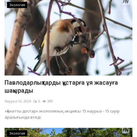
Экология
Павлодарлықтарды құстарға ұя жасауға
шақырады
Наурыз 12, 2024
0
389
«Қанатты достар» экологиялық акциясы 15 наурыз - 15 сәуір
аралығында өтеді.
Экология