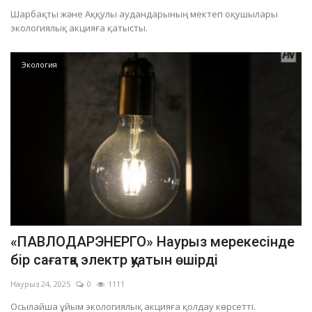
Шарбақты және Аққулы аудандарының мектеп оқушылары
экологиялық акцияға қатысты.
Экология
«ПАВЛОДАРЭНЕРГО» Наурыз мерекесінде
бір сағатқа электр қуатын өшірді
Наурыз 24, 2025
0
1111
Осылайша ұйым экологиялық акцияға қолдау көрсетті.