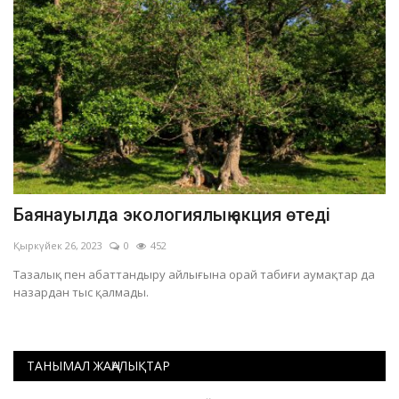
Баянауылда экологиялық акция өтеді
Қыркүйек 26, 2023
0
452
Тазалық пен абаттандыру айлығына орай табиғи аумақтар да
назардан тыс қалмады.
ТАНЫМАЛ ЖАҢАЛЫҚТАР