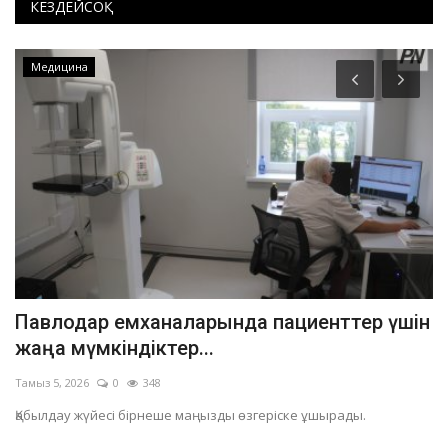
КЕЗДЕЙСОҚ
Медицина
Павлодар емханаларында пациенттер үшін
Б
жаңа мүмкіндіктер...
а
Тамыз 5, 2026
0
348
Та
Қабылдау жүйесі бірнеше маңызды өзгеріске ұшырады.
Жа