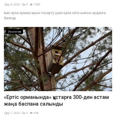
Сәуір 4, 2025
0
1569
Ішкі аула аумақтарын тазарту үшін қала сегіз шағын ауданға
бөлінді.
Экология
«Ертіс орманында» құстарға 300-ден астам
жаңа баспана салынды
Сәуір 1, 2025
0
958