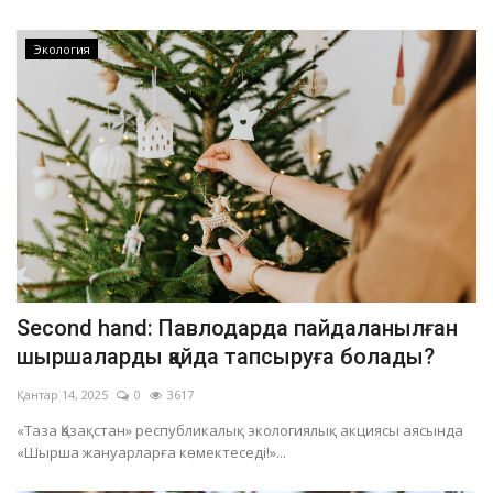
Экология
Second hand: Павлодарда пайдаланылған
шыршаларды қайда тапсыруға болады?
Қантар 14, 2025
0
3617
«Таза Қазақстан» республикалық экологиялық акциясы аясында
«Шырша жануарларға көмектеседі!»...