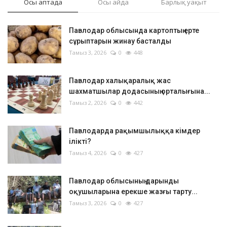
Осы аптада
Осы айда
Барлық уақыт
Павлодар облысында картоптың ерте
сұрыптарын жинау басталды
Тамыз 3, 2026
0
448
Павлодар халықаралық жас
шахматшылар додасының орталығына...
Тамыз 2, 2026
0
442
Павлодарда рақымшылыққа кімдер
ілікті?
Тамыз 4, 2026
0
427
Павлодар облысының дарынды
оқушыларына ерекше жазғы тарту...
Тамыз 3, 2026
0
427