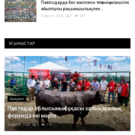
Павлодарда бес миллион теңгенің әкімшілік
айыппұлы рақымшылықпен...
Тамыз 3, 2026
0
423
ҰСЫНЫСТАР
Әлеумет
Павлодар облысының бұқасы халықаралық
форумда екі мәрте...
Тамыз 8, 2026
0
174