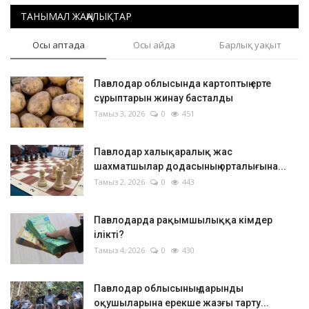
ТАНЫМАЛ ЖАҢАЛЫҚТАР
Осы аптада
Осы айда
Барлық уақыт
Павлодар облысында картоптың ерте
сұрыптарын жинау басталды
Тамыз 3, 2026
0
451
Павлодар халықаралық жас
шахматшылар додасының орталығына...
Тамыз 2, 2026
0
443
Павлодарда рақымшылыққа кімдер
ілікті?
Тамыз 4, 2026
0
430
Павлодар облысының дарынды
оқушыларына ерекше жазғы тарту...