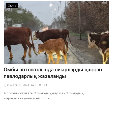
Оқиға
Омбы автожолында сиырларды қаққан
павлодарлық жазаланды
Қыркүйек 13, 2024
0
501
Жол-көлік оқиғасы 2 сиырдың өлуі мен 2 сиырдың
жарақаттануына әкеп соқты.