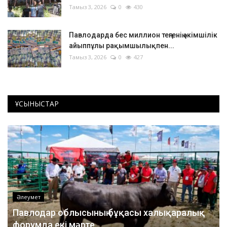
Тамыз 3, 2026
0
430
Павлодарда бес миллион теңгенің әкімшілік
айыппұлы рақымшылықпен...
Тамыз 3, 2026
0
427
ҰСЫНЫСТАР
Әлеумет
Павлодар облысының бұқасы халықаралық
форумда екі мәрте...