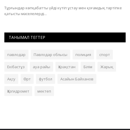
.
Тұрғындар көпқабатты үйді күтіп ұстау мен қоғамдық тәртіпке
Ту
қатысты мәселелерді...
ма
ТАНЫМАЛ ТЕГТЕР
павлодар
Павлодар облысы
полиция
спорт
Екібастұз
ауа райы
Қазақстан
Білім
Жарық
Ақсу
Өрт
футбол
Асайын Байханов
Қазгидромет
мектеп