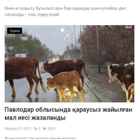
Өнім ас қорыту бұзылыстары бар адамдар үшін қолайлы деп
саналады – оны сіңіру оңай.
Оқиға
Павлодар облысында қараусыз жайылған
мал иесі жазаланды
Мамыр 31, 2025
0
2063
Жануарлар тас жолда түнде жүрген.