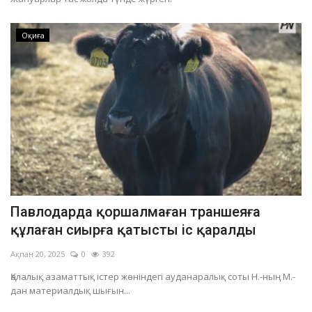
Оқиға
Павлодарда қоршалмаған траншеяға
құлаған сиырға қатысты іс қаралды
Ақпан 20, 2025
0
392
Қалалық азаматтық істер жөніндегі ауданаралық соты Н.-ның М.-
дан материалдық шығын...