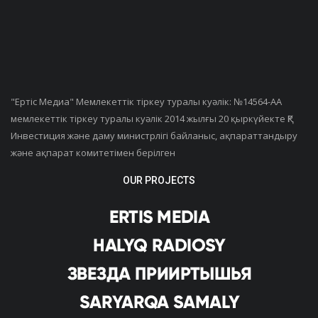
"Ертiс Медиа" Мемлекеттік тіркеу туралы куәлік: №14564-АА
мемлекеттік тіркеу туралы куәлік 2014 жылғы 20 қыркүйекте ҚР
Инвестиция және даму министрлігі байланыс, ақпараттандыру
және ақпарат комитетімен берілген
OUR PROJECTS