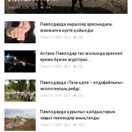
Тамыз 8, 2026
0
184
Павлодарда көршілер арасындағы
жанжалға нүкте қойылды
Тамыз 7, 2026
0
219
Астана-Павлодар тас жолында өрескел
ереже бұзған жүргізуші...
Тамыз 7, 2026
0
252
Павлодарда «Таза қала – елдің байлығы»
экологиялық рейді...
Тамыз 7, 2026
0
243
Павлодарда құрылыс қалдықтарын
заңсыз төккендер анықталды
Тамыз 7, 2026
0
254