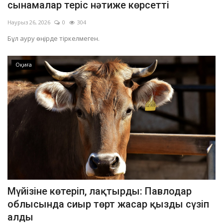
сынамалар теріс нәтиже көрсетті
Наурыз 26, 2026
0
304
Бұл ауру өңірде тіркелмеген.
Оқиға
Мүйізіне көтеріп, лақтырды: Павлодар
облысында сиыр төрт жасар қызды сүзіп
алды