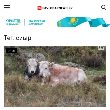
Кіру
Тіркелу
Тег:
сиыр
Басты бет
ӘЛЕМ
Бізбен байланыс
ПАВЛОДАР ОБЛЫСЫ
ҚАЗАҚСТАН
ӘЛЕМ
Спорт