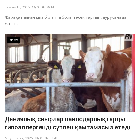
Тамыз 15, 2025
0
3814
Жарақат алған қыз бір апта бойы төсек тартып, ауруханада
жатты.
Даму
Даниялық сиырлар павлодарлықтарды
гипоаллергенді сүтпен қамтамасыз етеді
Маусым 27, 2025
0
9878