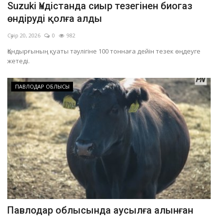
Suzuki Үндістанда сиыр тезегінен биогаз
ОЙЫН-САУЫҚ
өндіруді қолға алды
Сәуір 20, 2026
0
982
АРНАЙЫ ЖОБА
Қондырғының қуаты тәулігіне 100 тоннаға дейін тезек өңдеуге
жетеді.
OFFICIAL
ПАВЛОДАР ОБЛЫСЫ
Құрылтай
Тілді тандаңыз
Қазақша
Русский
Павлодар облысында аусылға алынған