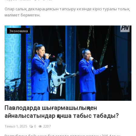
Олар салық декларациясын тапсыру кезінде кірісі туралы толық
мәлімет бермеген.
Экономика
Павлодарда шығармашылықпен
айналысатындар қанша табыс табады?
Тамыз 1, 2025
0
2207