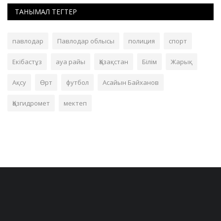
ТАНЫМАЛ ТЕГТЕР
павлодар
Павлодар облысы
полиция
спорт
Екібастұз
ауа райы
Қазақстан
Білім
Жарық
Ақсу
Өрт
футбол
Асайын Байханов
Қазгидромет
мектеп