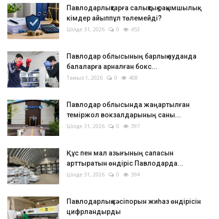
Павлодарлықтарға салықтық рақымшылық:
кімдер айыппұл төлемейді?
Шілде 31, 2026
0
453
Павлодар облысының барлық ауданда
балаларға арналған бокс...
Тамыз 1, 2026
0
408
Павлодар облысында жаңартылған
теміржол вокзалдарының саны...
Шілде 31, 2026
0
397
Құс пен мал азығының сапасын
арттыратын өндіріс Павлодарда...
Шілде 31, 2026
0
394
Павлодарлық кәсіпорын жиһаз өндірісін
цифрландырды