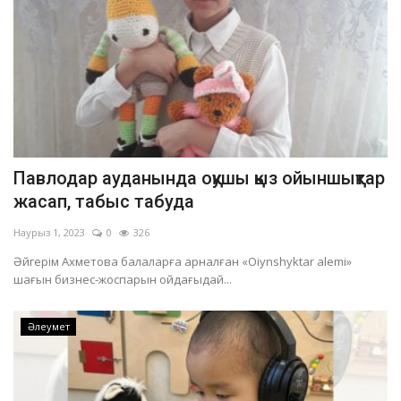
Павлодар ауданында оқушы қыз ойыншықтар
жасап, табыс табуда
Наурыз 1, 2023
0
326
Әйгерім Ахметова балаларға арналған «Oiynshyktar alemi»
шағын бизнес-жоспарын ойдағыдай...
Әлеумет