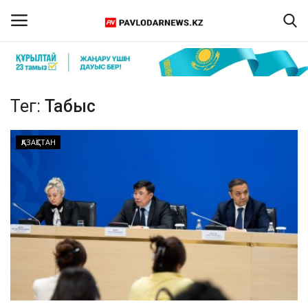
Кіру
Тіркелу
Тег:
Табыс
Басты бет
ҚАЗАҚСТАН
Бізбен байланыс
ПАВЛОДАР ОБЛЫСЫ
ҚАЗАҚСТАН
ӘЛЕМ
Спорт