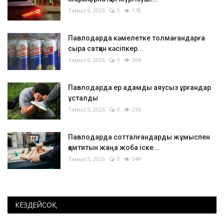
Тамыз 6, 2026
0
178
Павлодарда кәмелетке толмағандарға
сыра сатқан кәсіпкер...
Тамыз 6, 2026
0
204
Павлодарда ер адамды аяусыз ұрғандар
ұсталды
Тамыз 5, 2026
0
256
Павлодарда сотталғандарды жұмыспен
қамтитын жаңа жоба іске...
Тамыз 5, 2026
0
249
КЕЗДЕЙСОҚ