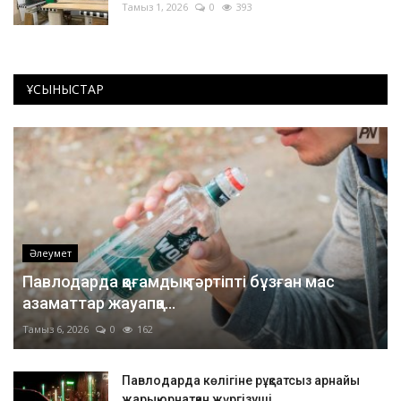
Тамыз 1, 2026
0
393
ҰСЫНЫСТАР
Әлеумет
Павлодарда қоғамдық тәртіпті бұзған мас
азаматтар жауапқа...
Тамыз 6, 2026
0
162
Павлодарда көлігіне рұқсатсыз арнайы
жарық орнатқан жүргізуші...