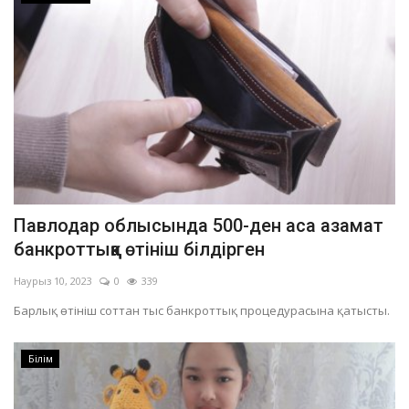
Павлодар облысында 500-ден аса азамат
банкроттыққа өтініш білдірген
Наурыз 10, 2023
0
339
Барлық өтініш соттан тыс банкроттық процедурасына қатысты.
Білім