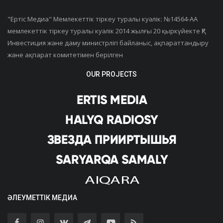
"Ертiс Медиа" Мемлекеттік тіркеу туралы куәлік: №14564-АА
мемлекеттік тіркеу туралы куәлік 2014 жылғы 20 қыркүйекте ҚР
Инвестиция және даму министрлігі байланыс, ақпараттандыру
және ақпарат комитетімен берілген
OUR PROJECTS
ӘЛЕУМЕТТІК МЕДИА