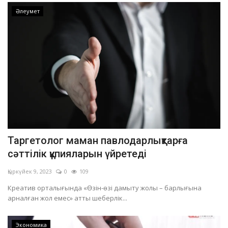
Әлеумет
Таргетолог маман павлодарлықтарға
сәттілік құпияларын үйретеді
Қыркүйек 9, 2023
0
109
Креатив орталығында «Өзін-өзі дамыту жолы – барлығына
арналған жол емес» атты шеберлік...
Экономика