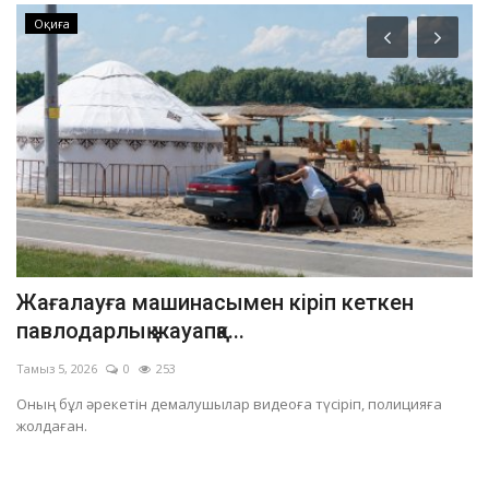
Оқиға
Жағалауға машинасымен кіріп кеткен
П
павлодарлық жауапқа...
л
Тамыз 5, 2026
0
253
Та
Оның бұл әрекетін демалушылар видеоға түсіріп, полицияға
Ос
жолдаған.