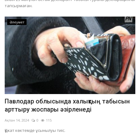
тапсырмаған.
Әлеумет
Павлодар облысында халықтың табысын
арттыру жоспары әзірленеді
Ақпан 14, 2024
0
115
Құжат көктемде ұсынылуы тиіс.