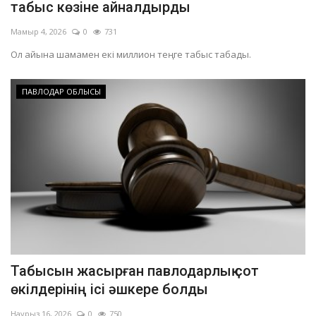
табыс көзіне айналдырды
Мамыр 4, 2026
0
731
Ол айына шамамен екі миллион теңге табыс табады.
ПАВЛОДАР ОБЛЫСЫ
Табысын жасырған павлодарлық сот
өкілдерінің ісі әшкере болды
Наурыз 16, 2026
0
750