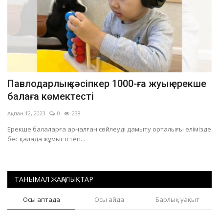
Павлодарлық кәсіпкер 1000-ға жуық ерекше
балаға көмектесті
Ақпан 12, 2023
0
238
Ерекше балаларға арналған сөйлеуді дамыту орталығы елімізде
бес қалада жұмыс істеп...
ТАНЫМАЛ ЖАҢАЛЫҚТАР
Осы аптада
Осы айда
Барлық уақыт