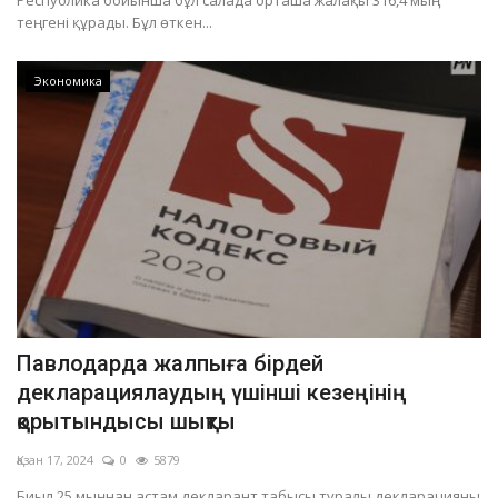
Республика бойынша бұл салада орташа жалақы 316,4 мың
теңгені құрады. Бұл өткен...
Экономика
Павлодарда жалпыға бірдей
декларациялаудың үшінші кезеңінің
қорытындысы шықты
Қазан 17, 2024
0
5879
Биыл 25 мыңнан астам декларант табысы туралы декларацияны