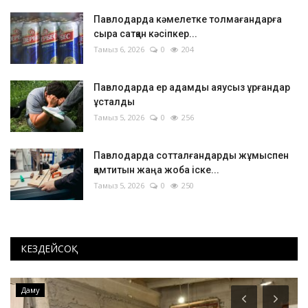
Павлодарда кәмелетке толмағандарға
сыра сатқан кәсіпкер...
Тамыз 6, 2026
0
204
Павлодарда ер адамды аяусыз ұрғандар
ұсталды
Тамыз 5, 2026
0
256
Павлодарда сотталғандарды жұмыспен
қамтитын жаңа жоба іске...
Тамыз 5, 2026
0
250
КЕЗДЕЙСОҚ
Даму