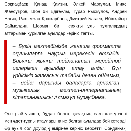
Соқпақбаев, Қанаш Қамзин, Әлкей Марғұлан, Ілияс
Жансүгіров, Шоң би Едігеұлы, Тұрар Рысқұлов, Андрей
Елгин, Рақымжан Қошқарбаев, Дмитрий Багаев, Әбілқайыр
Баймолдин, Шорман би сияқты ұлы тұлғалардың
аттарымен құрылған ауылдар көрініс тапты.
– Бүгін мектебімізде жаңаша форматта
оқушыларға Наурыз мерекесін өткіздік.
Биылғы жылғы тойланатын мерейтой
иелерімен ауылдар атау алды. Бұл
үрдісіміз жалғасын табады деген ойдамыз,
– дейді дарынды балаларға арналған
музыкалық мектеп-интернатының
кітапханашысы Алмагүл Бұзаубаева.
Оның айтуынша, бұдан бөлек, қазақтың салт-дәстүрлері
мен әдет-ғұрпы атауларына ие болған ауылдар бой көтерді.
Әр ауыл сол дәуірдің өмірінен көрініс көрсетті. Сондай-ақ,