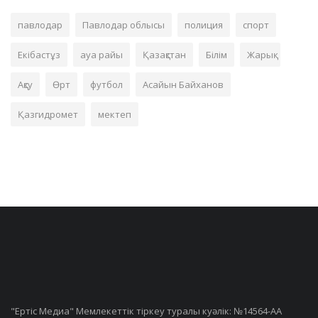
павлодар
Павлодар облысы
полиция
спорт
Екібастұз
ауа райы
Қазақстан
Білім
Жарық
Ақсу
Өрт
футбол
Асайын Байханов
Қазгидромет
мектеп
"Ертiс Медиа" Мемлекеттік тіркеу туралы куәлік: №14564-АА