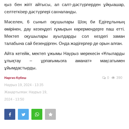
қыз бен жігіт айтысы, ал салт-дәстүрлерден ұйқыашар,
селтеткізер дәстүрлері сахналанды.
Мәселен, 6 сынып оқушылары Шоң би Едігеұлының
өмірінен, дау кезеңдегі ғұмырын көрермендерге паш етті.
Мектеп оқушылары ауылдарды сол кездегі заман
талабына сай безендірген. Онда жәдігерлер де орын алған.
Айта кетейік, мектеп ұжымы Наурыз мерекесін «Ұлыларды
ұлықтау – ұрпағымызға аманат» мақсатымен
ұйымдастырды.
0
390
Наргиз Күбеш
Наурыз 19, 2024 - 13:35
Жаңартылған: Наурыз 19,
2024 - 13:50