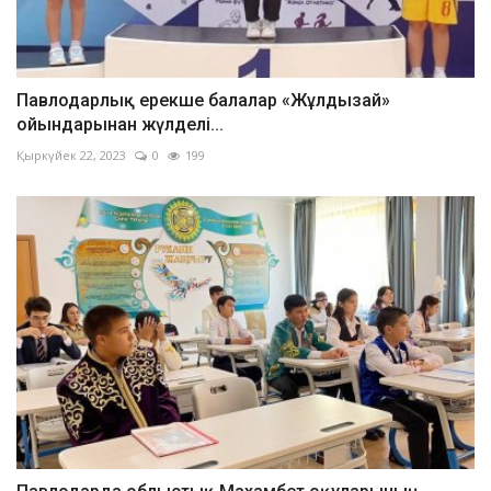
Павлодарлық ерекше балалар «Жұлдызай»
ойындарынан жүлделі...
Қыркүйек 22, 2023
0
199