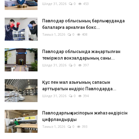
Шілде 31, 2026
0
453
Павлодар облысының барлық ауданда
балаларға арналған бокс...
Тамыз 1, 2026
0
408
Павлодар облысында жаңартылған
теміржол вокзалдарының саны...
Шілде 31, 2026
0
397
Құс пен мал азығының сапасын
арттыратын өндіріс Павлодарда...
Шілде 31, 2026
0
394
Павлодарлық кәсіпорын жиһаз өндірісін
цифрландырды
Тамыз 1, 2026
0
393