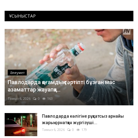
ҰСЫНЫСТАР
Әлеумет
Павлодарда қоғамдық тәртіпті бұзған мас
азаматтар жауапқа...
Тамыз 6, 2026
0
163
Павлодарда көлігіне рұқсатсыз арнайы
жарық орнатқан жүргізуші...
Тамыз 6, 2026
0
179