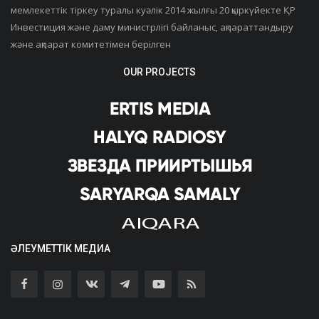
мемлекеттік тіркеу туралы куәлік 2014 жылғы 20 қыркүйекте ҚР
Инвестиция және даму министрлігі байланыс, ақпараттандыру
және ақпарат комитетімен берілген
OUR PROJECTS
ӘЛЕУМЕТТІК МЕДИА