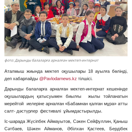
ОЙЫН-САУЫҚ
АРНАЙЫ ЖОБА
OFFICIAL
Құрылтай
фото: Дарынды балаларға арналған мектеп-интернат
Тілді тандаңыз
Аталмыш жиында мектеп оқушылары 18 ауылға бөлінді,
деп хабарлайды
@Pavlodarnews.kz
тілшісі.
Қазақша
Русский
Дарынды балаларға арналған мектеп-интернат кешенінде
оқушылардың қатысуымен биылғы жылы тойланатын
мерейтой иелеріне арналған «Бабамнан қалған мұра» атты
салт- дәстүрлер фестивалі ұйымдастырылды.
Іс-шарада Жүсіпбек Аймауытов, Сәкен Сейфуллин, Қаныш
Сәтбаев, Шәкен Айманов, Әбілхан Қастеев, Бердібек