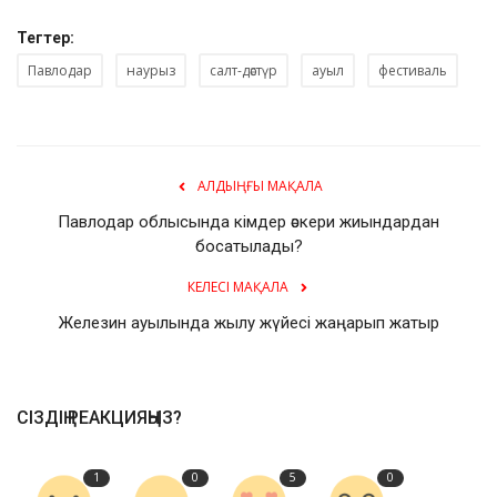
Тегтер:
Павлодар
наурыз
салт-дәстүр
ауыл
фестиваль
АЛДЫҢҒЫ МАҚАЛА
Павлодар облысында кімдер әскери жиындардан
босатылады?
КЕЛЕСІ МАҚАЛА
Железин ауылында жылу жүйесі жаңарып жатыр
СІЗДІҢ РЕАКЦИЯҢЫЗ?
1
0
5
0