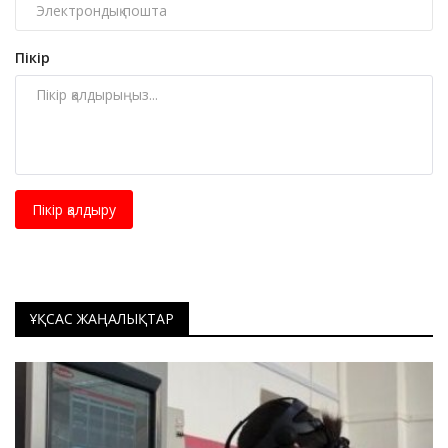
Пікір
Пікір қалдыру
ҰҚСАС ЖАҢАЛЫҚТАР