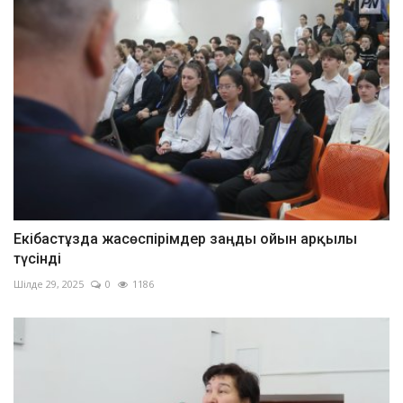
Екібастұзда жасөспірімдер заңды ойын арқылы
түсінді
Шілде 29, 2025
0
1186