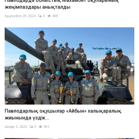
Павлодарда облыстық Махамбет оқуларының
жеңімпаздары анықталды
Қыркүйек 20, 2024
0
469
Павлодарлық оқушылар «Айбын» халықаралық
жиынында үздік...
Шілде 3, 2026
0
901