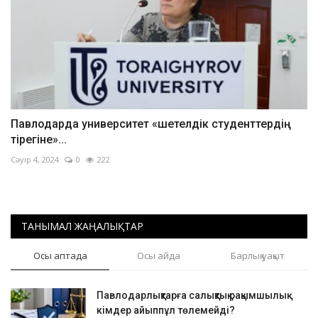
Павлодарда университет «шетелдік студенттердің
тірегіне»...
Сәуір 4, 2024
0
222
ТАНЫМАЛ ЖАҢАЛЫҚТАР
Осы аптада
Осы айда
Барлық уақыт
Павлодарлықтарға салықтық рақымшылық:
кімдер айыппұл төлемейді?