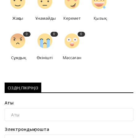
Жақсы
Ұнамайды
Керемет
Қызық
0
0
0
Сұмдық
Өкінішті
Мәссаған
СІЗДІҢ ПІКІРІҢІЗ
Аты
Электрондық пошта