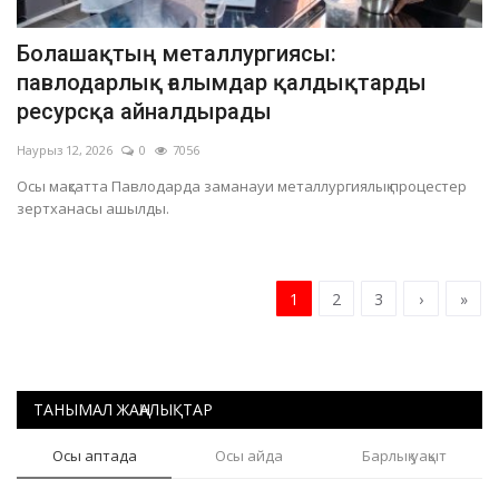
Болашақтың металлургиясы:
павлодарлық ғалымдар қалдықтарды
ресурсқа айналдырады
Наурыз 12, 2026
0
7056
Осы мақсатта Павлодарда заманауи металлургиялық процестер
зертханасы ашылды.
1
2
3
›
»
ТАНЫМАЛ ЖАҢАЛЫҚТАР
Осы аптада
Осы айда
Барлық уақыт