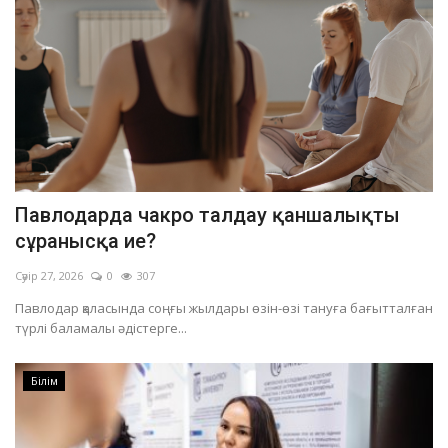
Павлодарда чакро талдау қаншалықты
сұранысқа ие?
Сәуір 27, 2026
0
307
Павлодар қаласында соңғы жылдары өзін-өзі тануға бағытталған
түрлі баламалы әдістерге...
Білім