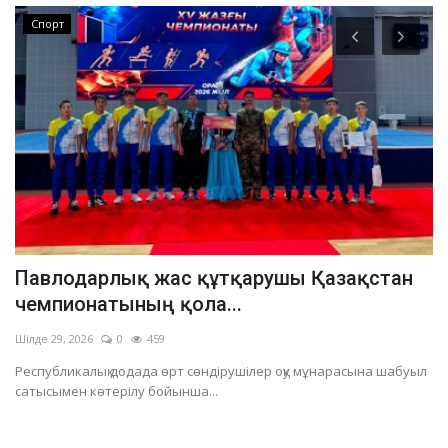
Спорт
і?
Павлодарлық жас құтқарушы Қазақстан
Б
чемпионатының қола...
ж
Шілде 29, 2026
0
459
Ші
Республикалық додада өрт сөндірушілер оқу мұнарасына шабуыл
Ақ
сатысымен көтерілу бойынша...
бл