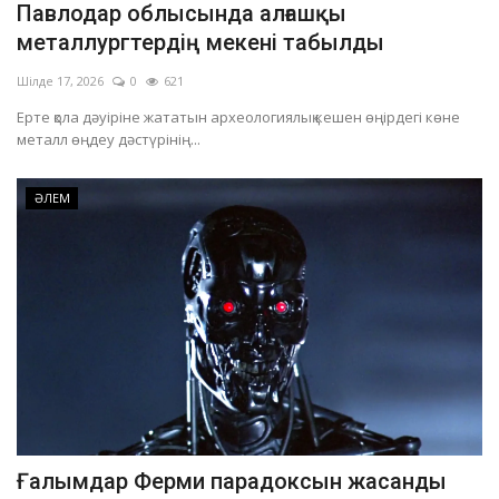
Павлодар облысында алғашқы
ОЙЫН-САУЫҚ
металлургтердің мекені табылды
Шілде 17, 2026
0
621
АРНАЙЫ ЖОБА
Ерте қола дәуіріне жататын археологиялық кешен өңірдегі көне
металл өңдеу дәстүрінің...
OFFICIAL
ӘЛЕМ
Құрылтай
Тілді тандаңыз
Қазақша
Русский
Ғалымдар Ферми парадоксын жасанды