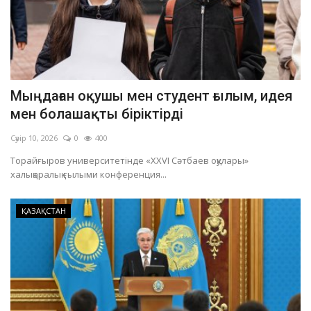
Мыңдаған оқушы мен студент ғылым, идея
мен болашақты біріктірді
Сәуір 10, 2026
0
400
Торайғыров университетінде «ХХVI Сәтбаев оқулары»
халықаралық ғылыми конференция...
ҚАЗАҚСТАН