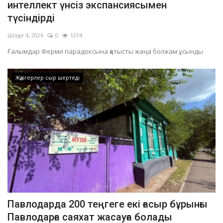
интеллект үнсіз экспансиясымен
түсіндірді
Шілде 4, 2026
0
1214
Ғалымдар Ферми парадоксына қатысты жаңа болжам ұсынды
Жәдігерлер сыр шертеді
Павлодарда 200 теңгеге екі ғасыр бұрынғы
Павлодарға саяхат жасауға болады