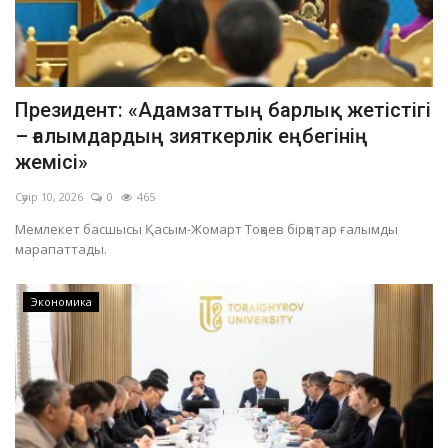
Президент: «Адамзаттың барлық жетістігі
– ғалымдардың зияткерлік еңбегінің
жемісі»
Сәуір 10, 2026
0
465
Мемлекет басшысы Қасым-Жомарт Тоқаев бірқатар ғалымды
марапаттады.
Экономика