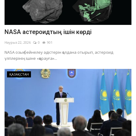
NASA астероидтың ішін көрді
Наурыз 22, 2026
0
901
NASA озық бейнелеу әдістерін қолдана отырып, астероид
үлгілерінің ішіне «қарауға»...
ҚАЗАҚСТАН