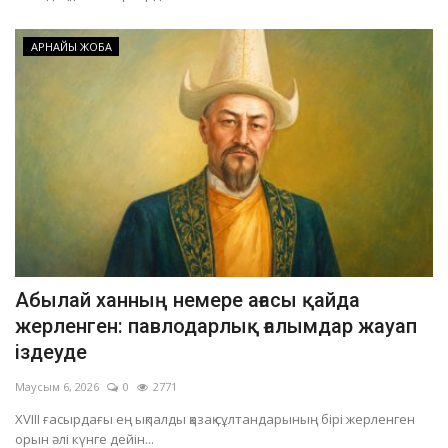
АРНАЙЫ ЖОБА
Абылай ханның немере ағасы қайда
жерленген: павлодарлық ғалымдар жауап
іздеуде
Маусым 6, 2026
0
2771
XVIII ғасырдағы ең ықпалды қазақ сұлтандарының бірі жерленген
орын әлі күнге дейін...