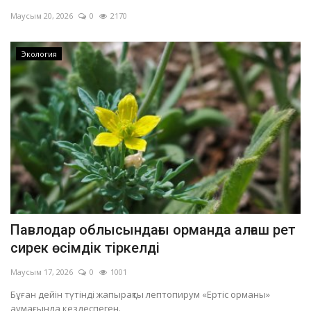
Маусым 20, 2026
0
2170
Экология
Павлодар облысындағы орманда алғаш рет
сирек өсімдік тіркелді
Маусым 17, 2026
0
1001
Бұған дейін түтінді жапырақты лептопирум «Ертіс орманы»
аумағында кездеспеген.