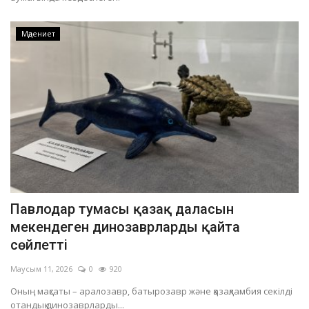
Мәдениет
Павлодар тумасы қазақ даласын
мекендеген динозаврларды қайта
сөйлетті
Маусым 11, 2026
0
920
Оның мақсаты – аралозавр, батырозавр және қазақламбия секілді
отандық динозаврларды...