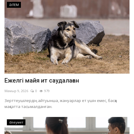
ӘЛЕМ
Ежелгі майя ит саудалаған
Мамыр 9, 2026
0
979
Зерттеушілердің айтуынша, жануарлар ет үшін емес, басқа
мақсатта тасымалданған.
Әлеумет