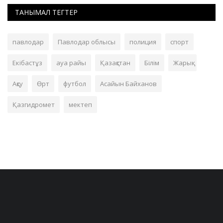
ТАНЫМАЛ ТЕГТЕР
павлодар
Павлодар облысы
полиция
спорт
Екібастұз
ауа райы
Қазақстан
Білім
Жарық
Ақсу
Өрт
футбол
Асайын Байханов
Қазгидромет
мектеп