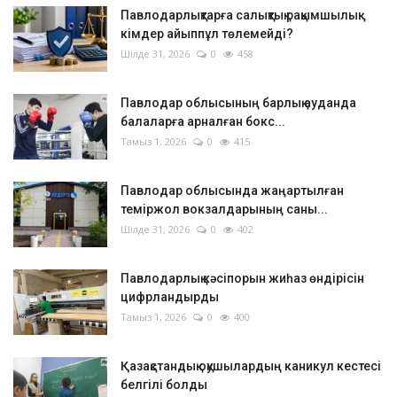
Павлодарлықтарға салықтық рақымшылық:
кімдер айыппұл төлемейді?
Шілде 31, 2026
0
458
Павлодар облысының барлық ауданда
балаларға арналған бокс...
Тамыз 1, 2026
0
415
Павлодар облысында жаңартылған
теміржол вокзалдарының саны...
Шілде 31, 2026
0
402
Павлодарлық кәсіпорын жиһаз өндірісін
цифрландырды
Тамыз 1, 2026
0
400
Қазақстандық оқушылардың каникул кестесі
белгілі болды