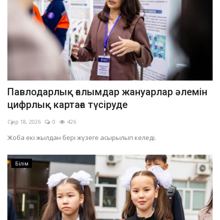
Павлодарлық ғалымдар жануарлар әлемін
цифрлық картаға түсіруде
Сәуір 18, 2026
0
426
Жоба екі жылдан бері жүзеге асырылып келеді.
Білім