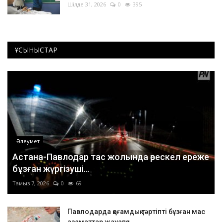
Шілде 31, 2026
0
395
ҰСЫНЫСТАР
Әлеумет
Астана-Павлодар тас жолында өрескел ереже
бұзған жүргізуші...
Тамыз 7, 2026
0
69
Павлодарда қоғамдық тәртіпті бұзған мас
азаматтар жауапқа...