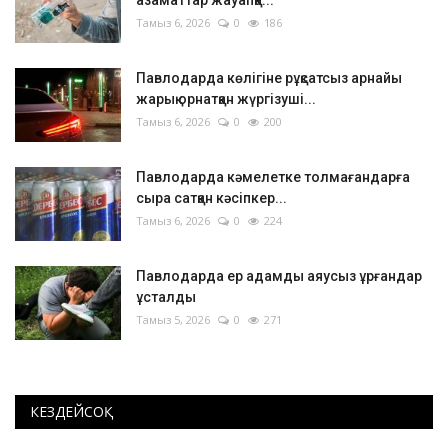
Тамыз 6, 2026
0
186
Павлодарда көлігіне рұқсатсыз арнайы
жарық орнатқан жүргізуші...
Тамыз 6, 2026
0
200
Павлодарда кәмелетке толмағандарға
сыра сатқан кәсіпкер...
Тамыз 6, 2026
0
224
Павлодарда ер адамды аяусыз ұрғандар
ұсталды
Тамыз 5, 2026
0
271
КЕЗДЕЙСОҚ