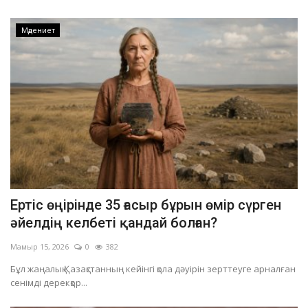
Мәдениет
Ертіс өңірінде 35 ғасыр бұрын өмір сүрген
әйелдің келбеті қандай болған?
Мамыр 15, 2026
0
382
Бұл жаңалық Қазақстанның кейінгі қола дәуірін зерттеуге арналған
сенімді дерекқор...