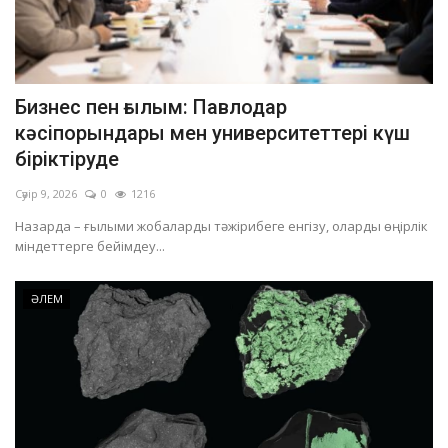
Бизнес пен ғылым: Павлодар
кәсіпорындары мен университеттері күш
біріктіруде
Сәуір 9, 2026
0
1216
Назарда – ғылыми жобаларды тәжірибеге енгізу, оларды өңірлік
міндеттерге бейімдеу...
ӘЛЕМ