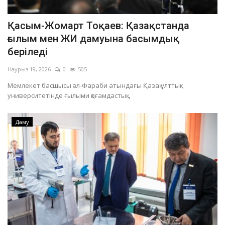
Қасым-Жомарт Тоқаев: Қазақстанда
ғылым мен ЖИ дамуына басымдық
беріледі
Наурыз 19, 2026
0
505
Мемлекет басшысы әл-Фараби атындағы Қазақ ұлттық
университетінде ғылыми қоғамдастық...
Даму