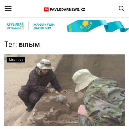
Кіру
Тіркелу
Тег:
ғылым
Басты бет
Мәдениет
Бізбен байланыс
ПАВЛОДАР ОБЛЫСЫ
ҚАЗАҚСТАН
ӘЛЕМ
Спорт