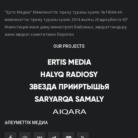
"Ертiс Медиа" Мемлекеттік тіркеу туралы куәлік: №14564-АА
мемлекеттік тіркеу туралы куәлік 2014 жылғы 20 қыркүйекте ҚР
Инвестиция және даму министрлігі байланыс, ақпараттандыру
және ақпарат комитетімен берілген
OUR PROJECTS
ӘЛЕУМЕТТІК МЕДИА