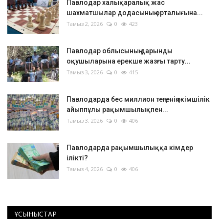
Павлодар халықаралық жас
шахматшылар додасының орталығына...
Тамыз 2, 2026
0
423
Павлодар облысының дарынды
оқушыларына ерекше жазғы тарту...
Тамыз 3, 2026
0
415
Павлодарда бес миллион теңгенің әкімшілік
айыппұлы рақымшылықпен...
Тамыз 3, 2026
0
406
Павлодарда рақымшылыққа кімдер
ілікті?
Тамыз 4, 2026
0
406
ҰСЫНЫСТАР