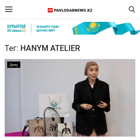
Кіру
Тіркелу
Тег:
HANYM ATELIER
Басты бет
Даму
Бізбен байланыс
ПАВЛОДАР ОБЛЫСЫ
ҚАЗАҚСТАН
ӘЛЕМ
Спорт