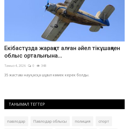
Екібастұзда жарақат алған әйел тікұшақпен
П
облыс орталығына...
а
Тамыз 4, 2026
0
348
Ма
ық
35 жастағы науқасқа шұғыл көмек керек болды.
Ту
ұ
ТАНЫМАЛ ТЕГТЕР
павлодар
Павлодар облысы
полиция
спорт