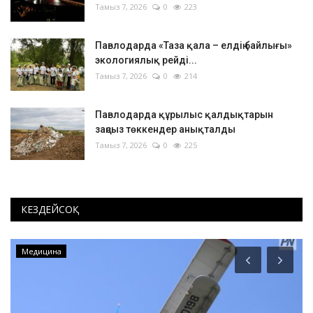
Тамыз 7, 2026
0
223
Павлодарда «Таза қала – елдің байлығы»
экологиялық рейді...
Тамыз 7, 2026
0
214
Павлодарда құрылыс қалдықтарын
заңсыз төккендер анықталды
Тамыз 7, 2026
0
225
КЕЗДЕЙСОҚ
Медицина