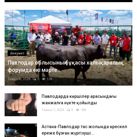
Әлеумет
Павлодар облысының бұқасы халықаралық
форумда екі мәрте...
Тамыз 8, 2026
0
138
Павлодарда көршілер арасындағы
жанжалға нүкте қойылды
Тамыз 7, 2026
0
188
Астана-Павлодар тас жолында өрескел
ереже бұзған жүргізуші...