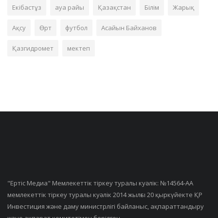
Екібастұз
ауа райы
Қазақстан
Білім
Жарық
Ақсу
Өрт
футбол
Асайын Байханов
Қазгидромет
мектеп
"Ертiс Медиа" Мемлекеттік тіркеу туралы куәлік: №14564-АА
мемлекеттік тіркеу туралы куәлік 2014 жылғы 20 қыркүйекте ҚР
Инвестиция және даму министрлігі байланыс, ақпараттандыру
және ақпарат комитетімен берілген