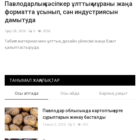
Павлодарлық кәсіпкер ұлттық мұраны жаңа
ОЙЫН-САУЫҚ
форматта ұсынып, сән индустриясын
дамытуда
АРНАЙЫ ЖОБА
Сәуір 28, 2026
0
2056
Табиғи материал мен ұлттық дизайн үйлесімі жаңа бағыт
OFFICIAL
қалыптастыруда.
Құрылтай
Тілді тандаңыз
ТАНЫМАЛ ЖАҢАЛЫҚТАР
Қазақша
Русский
Осы аптада
Осы айда
Барлық уақыт
Павлодар облысында картоптың ерте
сұрыптарын жинау басталды
Тамыз 3, 2026
0
435