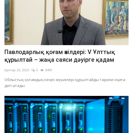
Павлодарлық қоғам өкілдері: V Ұлттық
құрылтай – жаңа саяси дәуірге қадам
Қантар 26, 2026
0
6490
Облыстық қоғамдық кеңес мүшелері құрылтайды тарихи оқиға
деп атады.