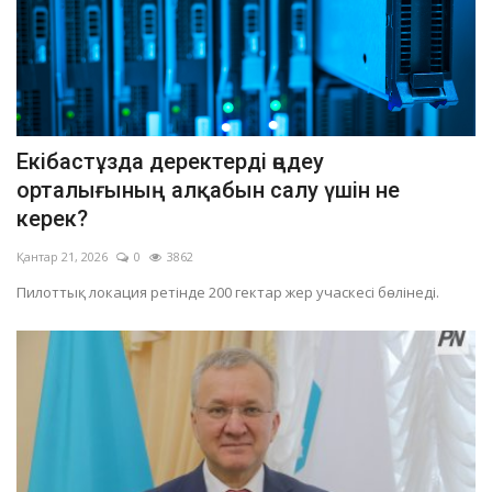
Екібастұзда деректерді өңдеу
орталығының алқабын салу үшін не
керек?
Қантар 21, 2026
0
3862
Пилоттық локация ретінде 200 гектар жер учаскесі бөлінеді.