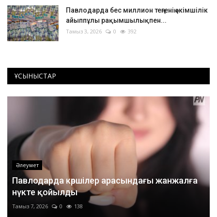
Павлодарда бес миллион теңгенің әкімшілік
айыппұлы рақымшылықпен...
Тамыз 3, 2026
0
392
ҰСЫНЫСТАР
Әлеумет
Павлодарда көршілер арасындағы жанжалға
нүкте қойылды
Тамыз 7, 2026
0
138