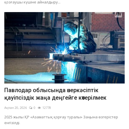
қозғаушы күшіне айналдыру...
Павлодар облысында өнеркәсіптік
қауіпсіздік жаңа деңгейге көтерілмек
Ақпан 20, 2026
0
12778
2025 жылы ҚР «Азаматтық қорғау туралы» Заңына өзгерістер
енгізілді.