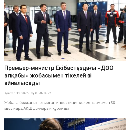
Премьер-министр Екібастұздағы «ДӨО
алқабы» жобасымен тікелей өзі
айналысады
Қантар 30, 2026
0
9822
Жобаға болжанып отырған инвестиция көлемі шамамен 30
миллиард АҚШ долларын құрайды.