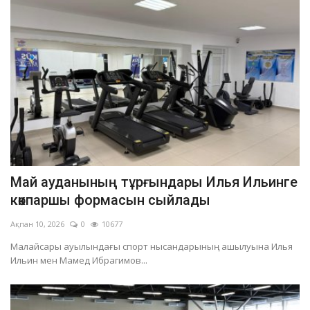
Май ауданының тұрғындары Илья Ильинге
көкпаршы формасын сыйлады
Ақпан 10, 2026
0
10677
Малайсары ауылындағы спорт нысандарының ашылуына Илья
Ильин мен Мамед Ибрагимов...