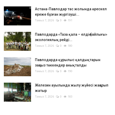
Астана-Павлодар тас жолында өрескел
ереже бұзған жүргізуші...
Тамыз 7, 2026
0
191
Павлодарда «Таза қала – елдің байлығы»
экологиялық рейді...
Тамыз 7, 2026
0
180
Павлодарда құрылыс қалдықтарын
заңсыз төккендер анықталды
Тамыз 7, 2026
0
190
Железин ауылында жылу жүйесі жаңарып
жатыр
Тамыз 7, 2026
0
183