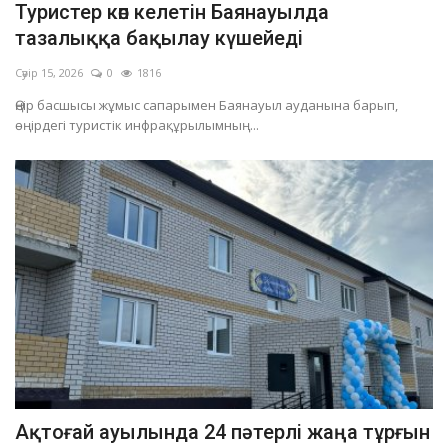
Туристер көп келетін Баянауылда
ОЙЫН-САУЫҚ
тазалыққа бақылау күшейеді
Сәуір 15, 2026
0
1816
АРНАЙЫ ЖОБА
Өңір басшысы жұмыс сапарымен Баянауыл ауданына барып,
өңірдегі туристік инфрақұрылымның...
OFFICIAL
Құрылтай
Тілді тандаңыз
Қазақша
Русский
Ақтоғай ауылында 24 пәтерлі жаңа тұрғын