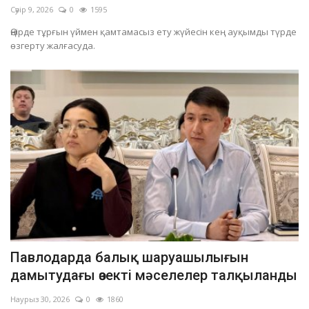
Сәуір 9, 2026
0
1595
Өңірде тұрғын үймен қамтамасыз ету жүйесін кең ауқымды түрде
өзгерту жалғасуда.
Павлодарда балық шаруашылығын
дамытудағы өзекті мәселелер талқыланды
Наурыз 30, 2026
0
1860