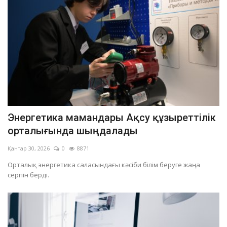
Энергетика мамандары Ақсу құзыреттілік
орталығында шыңдалады
Қантар 30, 2026
0
8871
Орталық энергетика саласындағы кәсіби білім беруге жаңа
серпін берді.