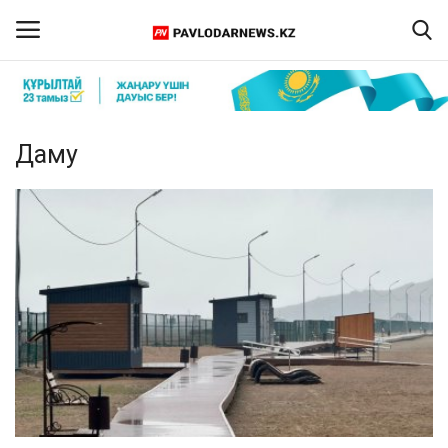
Кіру
Тіркелу
Даму
Басты бет
Бізбен байланыс
ПАВЛОДАР ОБЛЫСЫ
ҚАЗАҚСТАН
ӘЛЕМ
Спорт