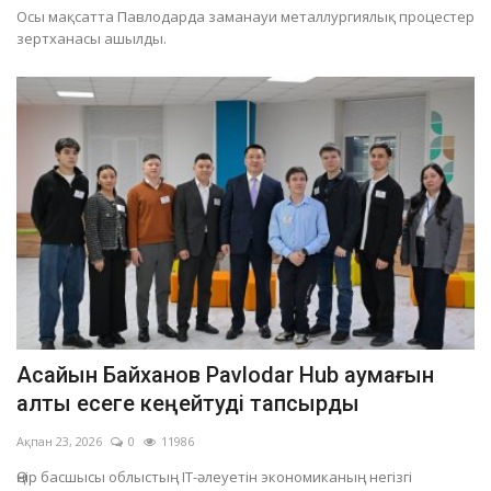
Осы мақсатта Павлодарда заманауи металлургиялық процестер
зертханасы ашылды.
Асайын Байханов Pavlodar Hub аумағын
алты есеге кеңейтуді тапсырды
Ақпан 23, 2026
0
11986
Өңір басшысы облыстың IT-әлеуетін экономиканың негізгі