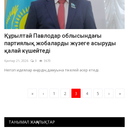
Құрылтай Павлодар облысындағы
партиялық жобаларды жүзеге асыруды
қалай күшейтеді
Қантар 21, 2026
0
3670
Негізгі идеялар өңірдің дамуына тікелей әсер етеді.
«
‹
1
2
3
4
5
›
»
ТАНЫМАЛ ЖАҢАЛЫҚТАР