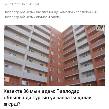
Сәуір 13, 2026
0
1561
Павлодар облыстық мәслихатында «AMANAT» партиясының
Павлодар облыстық филиалы саяси...
Кезекте 36 мың адам: Павлодар
облысында тұрғын үй саясаты қалай
өзгерді?