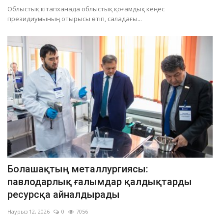
Облыстық кітапханада облыстық қоғамдық кеңес
президиумының отырысы өтіп, саладағы...
Болашақтың металлургиясы:
павлодарлық ғалымдар қалдықтарды
ресурсқа айналдырады
Наурыз 12, 2026
0
7056