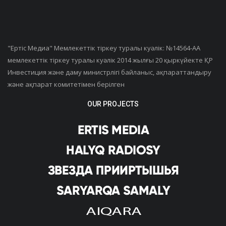
"Ертiс Медиа" Мемлекеттік тіркеу туралы куәлік: №14564-АА
мемлекеттік тіркеу туралы куәлік 2014 жылғы 20 қыркүйекте ҚР
Инвестиция және даму министрлігі байланыс, ақпараттандыру
және ақпарат комитетімен берілген
OUR PROJECTS