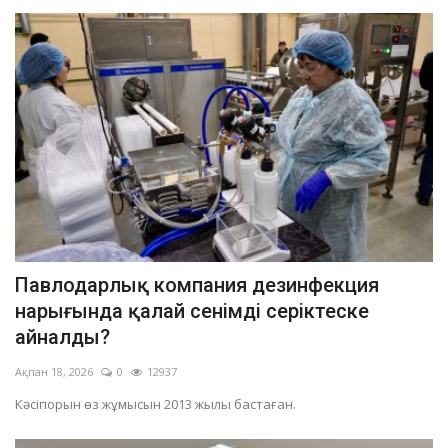
Павлодарлық компания дезинфекция
нарығында қалай сенімді серіктеске
айналды?
Ақпан 18, 2026
0
12937
Кәсіпорын өз жұмысын 2013 жылы бастаған.