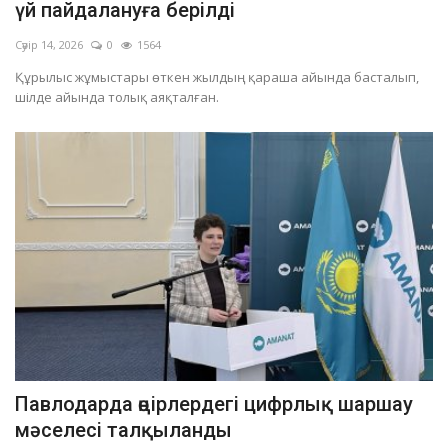
үй пайдалануға берілді
Сәуір 14, 2026
0
1564
Құрылыс жұмыстары өткен жылдың қараша айында басталып,
шілде айында толық аяқталған.
Павлодарда өңірлердегі цифрлық шаршау
мәселесі талқыланды