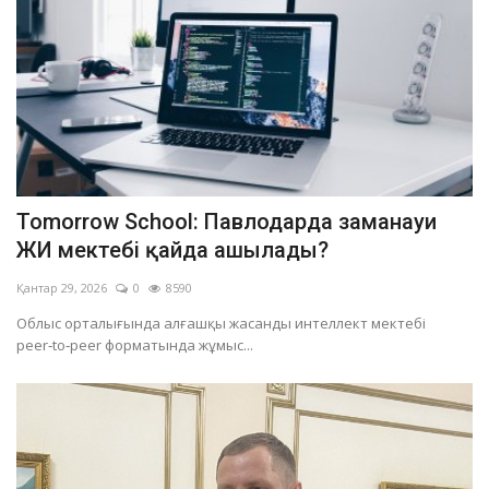
Tomorrow School: Павлодарда заманауи
ЖИ мектебі қайда ашылады?
Қантар 29, 2026
0
8590
Облыс орталығында алғашқы жасанды интеллект мектебі
peer‑to‑peer форматында жұмыс...