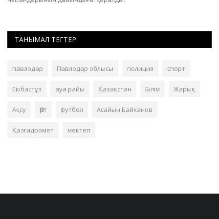
ТАНЫМАЛ ТЕГТЕР
павлодар
Павлодар облысы
полиция
спорт
Екібастұз
ауа райы
Қазақстан
Білім
Жарық
Ақсу
Өрт
футбол
Асайын Байханов
Қазгидромет
мектеп