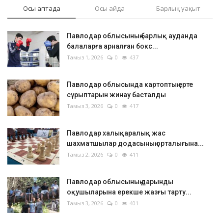
Осы аптада
Осы айда
Барлық уақыт
Павлодар облысының барлық ауданда
балаларға арналған бокс...
Тамыз 1, 2026
0
437
Павлодар облысында картоптың ерте
сұрыптарын жинау басталды
Тамыз 3, 2026
0
417
Павлодар халықаралық жас
шахматшылар додасының орталығына...
Тамыз 2, 2026
0
411
Павлодар облысының дарынды
оқушыларына ерекше жазғы тарту...
Тамыз 3, 2026
0
401