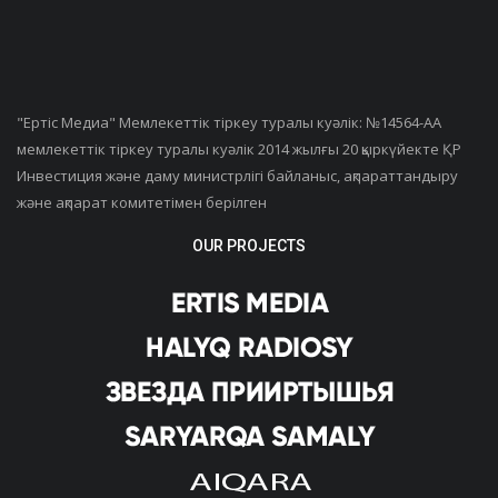
"Ертiс Медиа" Мемлекеттік тіркеу туралы куәлік: №14564-АА
мемлекеттік тіркеу туралы куәлік 2014 жылғы 20 қыркүйекте ҚР
Инвестиция және даму министрлігі байланыс, ақпараттандыру
және ақпарат комитетімен берілген
OUR PROJECTS