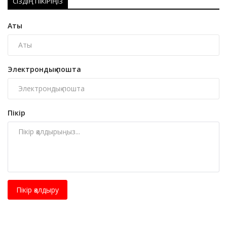
СІЗДІҢ ПІКІРІҢІЗ
Аты
Электрондық пошта
Пікір
Пікір қалдыру