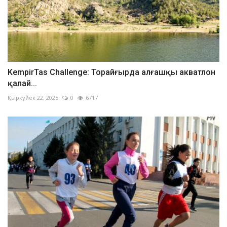
KempirTas Challenge: Торайғырда алғашқы акватлон
қалай...
Қыркүйек 22, 2025
0
6717