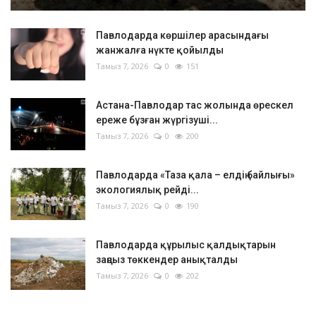
Павлодарда көршілер арасындағы
жанжалға нүкте қойылды
Тамыз 7, 2026
0
151
Астана-Павлодар тас жолында өрескел
ереже бұзған жүргізуші...
Тамыз 7, 2026
0
200
Павлодарда «Таза қала – елдің байлығы»
экологиялық рейді...
Тамыз 7, 2026
0
190
Павлодарда құрылыс қалдықтарын
заңсыз төккендер анықталды
Тамыз 7, 2026
0
202