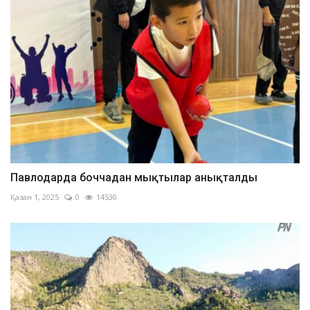
Павлодарда боччадан мықтылар анықталды
Қазан 1, 2025
0
14530