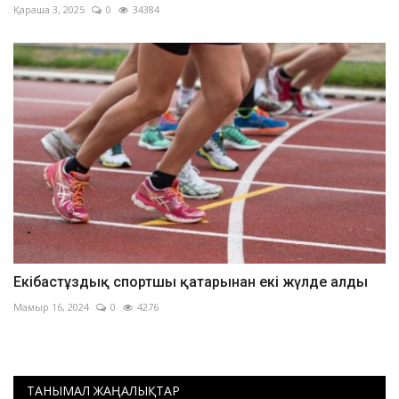
Қараша 3, 2025
0
34384
Екібастұздық спортшы қатарынан екі жүлде алды
Мамыр 16, 2024
0
4276
ТАНЫМАЛ ЖАҢАЛЫҚТАР