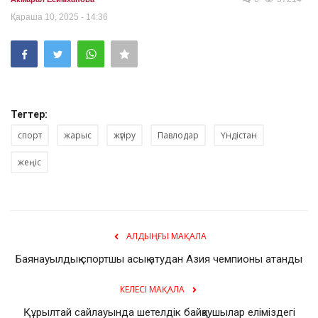
Қараша 10, 2025 - 14:36
Тегтер:
спорт
жарыс
жүгіру
Павлодар
Үндістан
жеңіс
АЛДЫҢҒЫ МАҚАЛА
Баянауылдық спортшы асық атудан Азия чемпионы атанды
КЕЛЕСІ МАҚАЛА
Құрылтай сайлауында шетелдік байқаушылар еліміздегі