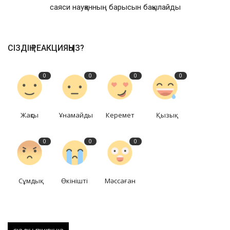
саяси науқанның барысын бақылайды
СІЗДІҢ РЕАКЦИЯҢЫЗ?
0
0
0
0
Жақсы
Ұнамайды
Керемет
Қызық
0
0
0
Сұмдық
Өкінішті
Мәссаған