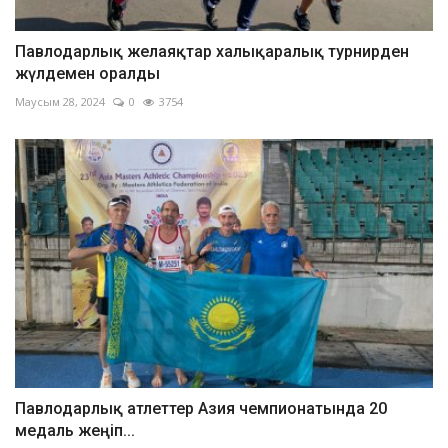
Павлодарлық желаяқтар халықаралық турнирден
жүлдемен оралды
Маусым 28, 2024
0
3754
Павлодарлық атлеттер Азия чемпионатында 20
медаль жеңіп...