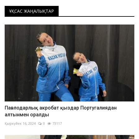
ҰҚСАС ЖАҢАЛЫҚТАР
Павлодарлық акробат қыздар Португалиядан
алтынмен оралды
Қыркүйек 16, 2024
0
73117