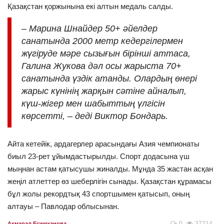
Қазақстан қоржынына екі алтын медаль салды.
–
Марина Шнайдер 50+
әйелдер
санатында 2000 метр кедергілермен
жүгіруде мәре сызығын бірінші аттаса,
Галина Жукова дәл осы жарыста 70+
санатында үздік атанды. Олардың өнері
жарыс күнінің жарқын сәтіне айналып,
күш-жігер мен шабыттың үлгісін
көрсетті,
–
деді Виктор Бондарь.
Айта кетейік, ардагерлер арасындағы Азия чемпионаты
биыл 23-рет
ұйымдастырылды. Спорт додасына үш
мыңнан астам қатысушы жиналды. Мұнда 35 жастан асқан
жеңіл атлеттер өз шеберлігін сынады. Қазақстан құрамасы
бұл жолы рекордтық 43 спортшымен қатысып, оның
алтауы
–
Павлодар облысынан.
0
37214
Акмарал Есимханова