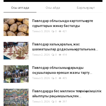
Осы аптада
Осы айда
Барлық уақыт
Павлодар облысында картоптың ерте
сұрыптарын жинау басталды
Тамыз 3, 2026
0
421
Павлодар халықаралық жас
шахматшылар додасының орталығына...
Тамыз 2, 2026
0
414
Павлодар облысының дарынды
оқушыларына ерекше жазғы тарту...
Тамыз 3, 2026
0
405
Павлодарда бес миллион теңгенің әкімшілік
айыппұлы рақымшылықпен...
Тамыз 3, 2026
0
397