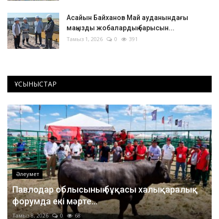
Асайын Байханов Май ауданындағы
маңызды жобалардың барысын...
Тамыз 1, 2026
0
391
ҰСЫНЫСТАР
Әлеумет
Павлодар облысының бұқасы халықаралық
форумда екі мәрте...
Тамыз 8, 2026
0
68