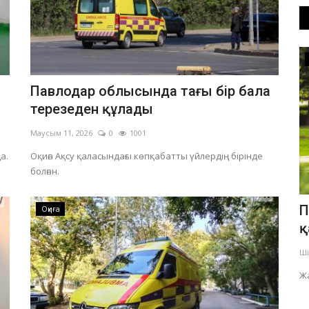
OFFICIAL
Павлодар облысында тағы бір бала
терезеден құлады
Маусым 11, 2026
0
1001
а.
Оқиға Ақсу қаласындағы көпқабатты үйлердің бірінде
болған.
лдан
Павлодарда қайда жарық болмайды
П
Оқиға
..
қ
Шілде 29, 2026
0
363
Ші
Қосалқы станцияларда жөндеу жұмыстары жүргізіледі.
лігі
Ж