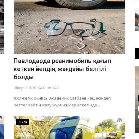
Павлодарда реанимобиль қағып
кеткен әйелдің жағдайы белгілі
болды
Шілде 7, 2026
0
674
Жол-көлік оқиғасы Академик Сәтбаев көшесіндегі
реттелмейтін жаяу жүргіншілер өткелінде...
Оқиға