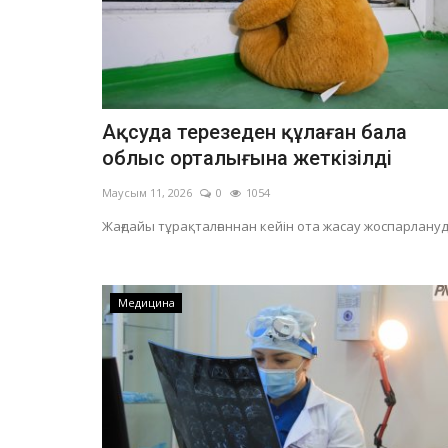
Жәдігерлер сыр шертеді
Ақсуда терезеден құлаған бала
облыс орталығына жеткізілді
Маусым 11, 2026
0
1054
Жағдайы тұрақталғаннан кейін ота жасау жоспарлануд
Павлодарда жауынгерді ажа
Медицина
арашалап қалған құран-тұмар.
Мамыр 5, 2026
0
3289
Көрмеде өлім шебінен өткен сарбаздың есте
айтылды.