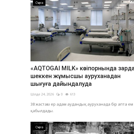
Оқиға
«AQTOGAI MILK» кәсіпорнында зард
шеккен жұмысшы ауруханадан
шығуға дайындалуда
Шілде 24, 2026
0
613
38 жастағы ер адам аудандық ауруханада бір апта ем
қабылдады.
Оқиға