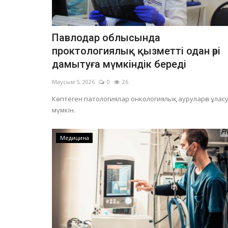
Павлодар облысында
проктологиялық қызметті одан әрі
дамытуға мүмкіндік береді
Маусым 5, 2026
0
26
Көптеген патологиялар онкологиялық ауруларға ұлас
мүмкін.
Медицина