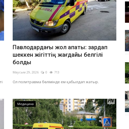
Павлодардағы жол апаты: зардап
шеккен жігіттің жағдайы белгілі
болды
Маусым 29, 2026
0
713
ті
Ол политравма бөлімінде ем қабылдап жатыр.
Медицина