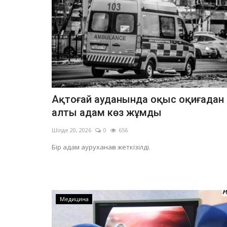
Ақтоғай ауданында оқыс оқиғадан
алты адам көз жұмды
Шілде 20, 2026
0
656
Бір адам ауруханаға жеткізілді.
Медицина