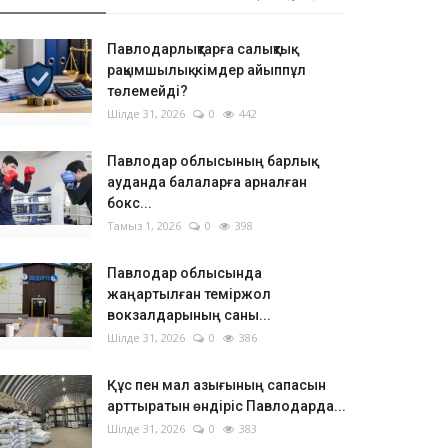
Павлодарлықтарға салықтық
рақымшылық: кімдер айыппұл
төлемейді?
Шілде 31, 2026
0
442
Павлодар облысының барлық
ауданда балаларға арналған
бокс...
Тамыз 1, 2026
0
398
Павлодар облысында
жаңартылған теміржол
вокзалдарының саны...
Шілде 31, 2026
0
386
Құс пен мал азығының сапасын
арттыратын өндіріс Павлодарда...
Шілде 31, 2026
0
383