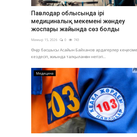
Павлодар облысында ірі
медициналық мекемені жөндеу
жоспары жайында сөз болды
Мамыр 15, 2026
0
743
Өңір басшысы Асайын Байханов ардагерлер кеңесім
кездесіп, жиында талқыланған негізгі...
Медицина