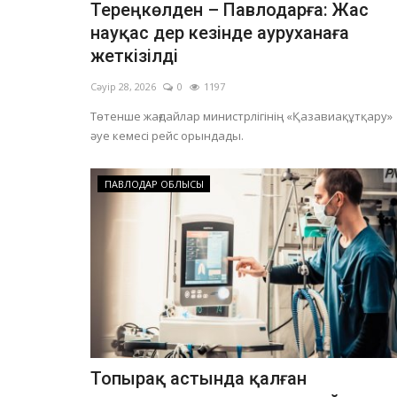
Тереңкөлден – Павлодарға: Жас
науқас дер кезінде ауруханаға
жеткізілді
Сәуір 28, 2026
0
1197
Төтенше жағдайлар министрлігінің «Қазавиақұтқару»
әуе кемесі рейс орындады.
ПАВЛОДАР ОБЛЫСЫ
Топырақ астында қалған