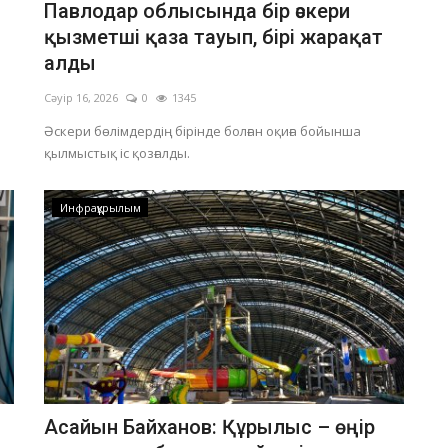
Павлодар облысында бір әскери
қызметші қаза тауып, бірі жарақат
алды
Сәуір 16, 2026
0
1345
Әскери бөлімдердің бірінде болған оқиға бойынша
қылмыстық іс қозғалды.
Инфрақұрылым
Асайын Байханов: Құрылыс – өңір