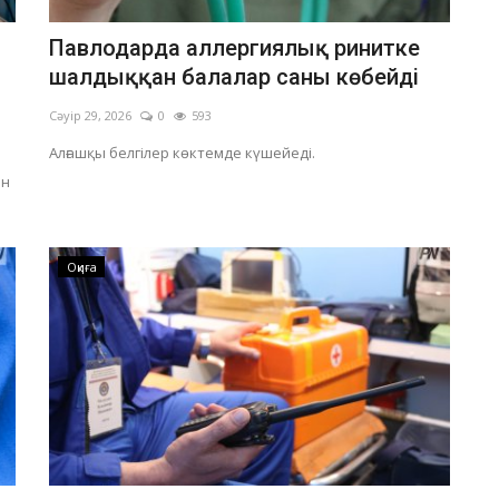
Павлодарда аллергиялық ринитке
шалдыққан балалар саны көбейді
Сәуір 29, 2026
0
593
Алғашқы белгілер көктемде күшейеді.
ен
Оқиға