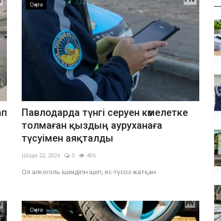
Оқиға
ап
Павлодарда түнгі серуен кәмелетке
толмаған қыздың ауруханаға
түсуімен аяқталды
Шілде 22, 2026
0
406
Ол алкоголь ішімдігін ішіп, ес-түссіз жатқан.
Оқиға