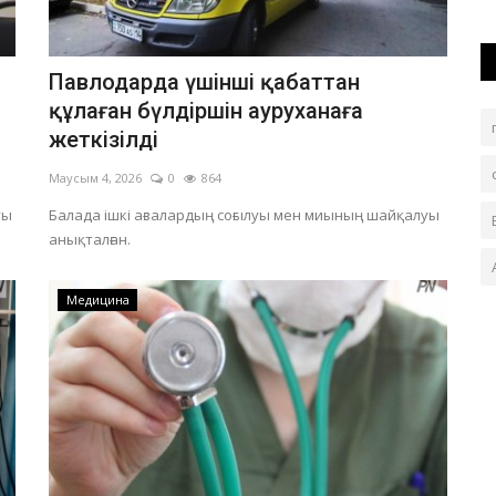
Павлодарда үшінші қабаттан
құлаған бүлдіршін ауруханаға
жеткізілді
Маусым 4, 2026
0
864
уы
Балада ішкі ағзалардың соғылуы мен миының шайқалуы
анықталған.
Медицина