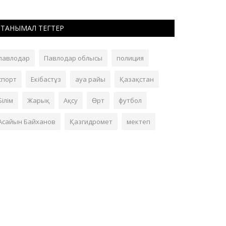
ТАНЫМАЛ ТЕГТЕР
павлодар
Павлодар облысы
полиция
спорт
Екібастұз
ауа райы
Қазақстан
Білім
Жарық
Ақсу
Өрт
футбол
Асайын Байханов
Қазгидромет
мектеп