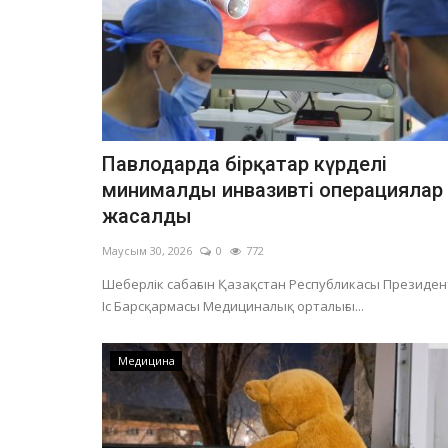
Павлодарда бірқатар күрделі
минималды инвазивті операциялар
жасалды
Маусым 30, 2026
0
772
Шеберлік сабағын Қазақстан Республикасы Президен
Іс Барсқармасы Медициналық орталығы...
Медицина