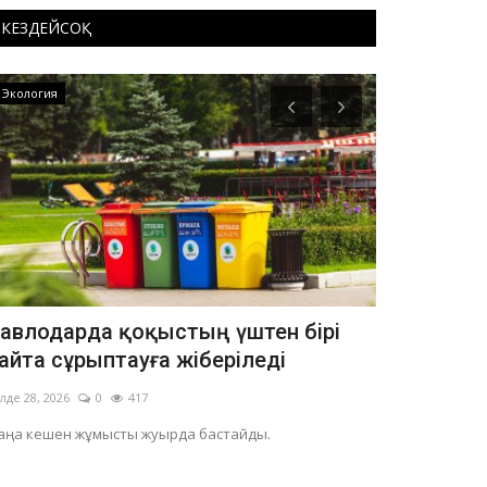
КЕЗДЕЙСОҚ
Экология
Білім
авлодарда қоқыстың үштен бірі
Шарбақты 
айта сұрыптауға жіберіледі
қоқыс кон
лде 28, 2026
0
417
Шілде 14, 2026
аңа кешен жұмысты жуырда бастайды.
Жас мамандар ә
сатып алушылар