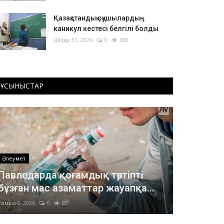
Қазақстандық оқушылардың
каникул кестесі белгілі болды
Шілде 31, 2026
0
380
ҰСЫНЫСТАР
Әлеумет
Павлодарда қоғамдық тәртіпті
бұзған мас азаматтар жауапқа...
Тамыз 6, 2026
0
80