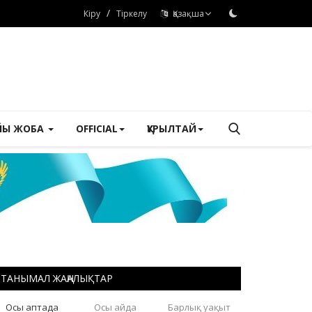
/
Кіру
Тіркелу
Қазақша
ЙЫ ЖОБА
OFFICIAL
ҚҰРЫЛТАЙ
ТАНЫМАЛ ЖАҢАЛЫҚТАР
Осы аптада
Осы айда
Барлық уақыт