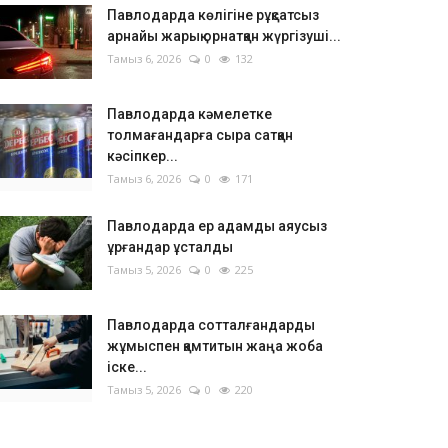
Павлодарда көлігіне рұқсатсыз
арнайы жарық орнатқан жүргізуші...
Тамыз 6, 2026
0
132
Павлодарда кәмелетке
толмағандарға сыра сатқан
кәсіпкер...
Тамыз 6, 2026
0
171
Павлодарда ер адамды аяусыз
ұрғандар ұсталды
Тамыз 5, 2026
0
225
Павлодарда сотталғандарды
жұмыспен қамтитын жаңа жоба
іске...
Тамыз 5, 2026
0
220