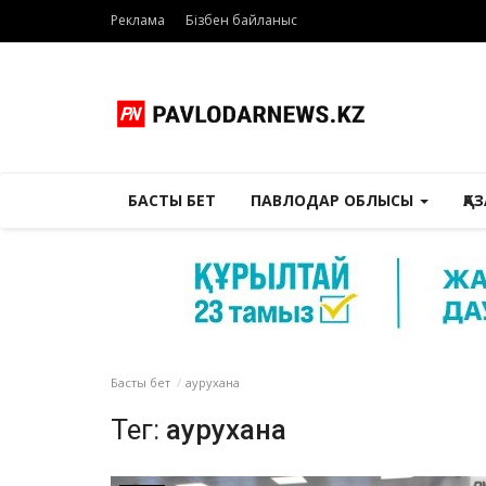
Реклама
Бізбен байланыс
БАСТЫ БЕТ
ПАВЛОДАР ОБЛЫСЫ
ҚА
Басты бет
аурухана
Тег:
аурухана