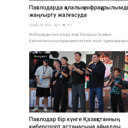
Павлодарда қалалық инфрақұрылым
жаңғырту жалғасуда
Шілде 28, 2026
0
411
Жобаларды іске асыру өңір басшысы Асайын
Байхановтың қолдауымен жүзеге асып, тұрғындардың.
Әлеумет
Павлодар бір күнге Қазақстанның
киберспорт астанасына айналды