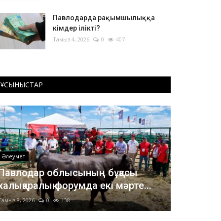
Павлодарда рақымшылыққа
кімдер ілікті?
Тамыз 4, 2026
0
407
ҰСЫНЫСТАР
Әлеумет
Павлодар облысының бұқасы
халықаралық форумда екі мәрте...
Тамыз 8, 2026
0
138