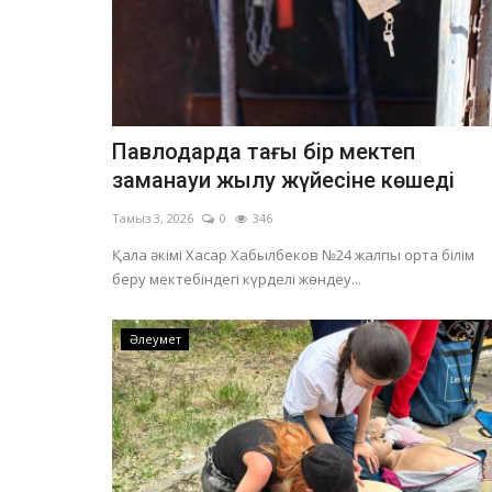
Павлодарда тағы бір мектеп
заманауи жылу жүйесіне көшеді
Тамыз 3, 2026
0
346
Қала әкімі Хасар Хабылбеков №24 жалпы орта білім
беру мектебіндегі күрделі жөндеу...
Әлеумет