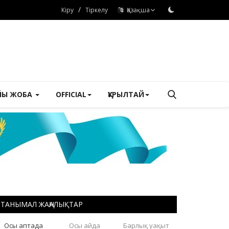
/
Кіру
Тіркелу
Қазақша
ЙЫ ЖОБА
OFFICIAL
ҚҰРЫЛТАЙ
ТАНЫМАЛ ЖАҢАЛЫҚТАР
Осы аптада
Осы айда
Барлық уақыт