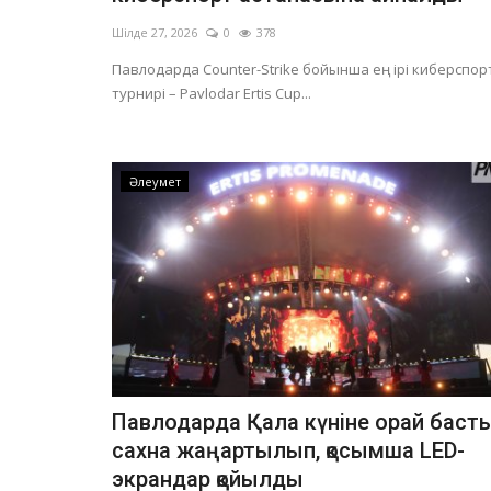
Шілде 27, 2026
0
378
Павлодарда Counter-Strike бойынша ең ірі киберспор
турнирі – Pavlodar Ertis Cup...
Әлеумет
Павлодарда Қала күніне орай баст
сахна жаңартылып, қосымша LED-
экрандар қойылды