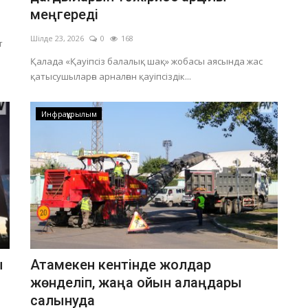
меңгереді
Шілде 23, 2026
0
168
т
Қалада «Қауіпсіз балалық шақ» жобасы аясында жас
қатысушыларға арналған қауіпсіздік...
Инфрақұрылым
ы
Атамекен кентінде жолдар
жөнделіп, жаңа ойын алаңдары
салынуда