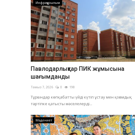
Инфрақұрылым
Павлодарлықтар ПИК жұмысына
шағымданды
Тамыз 7, 2026
0
198
Тұрғындар көпқабатты үйді күтіп ұстау мен қоғамдық
тәртіпке қатысты мәселелерді...
Мәдениет