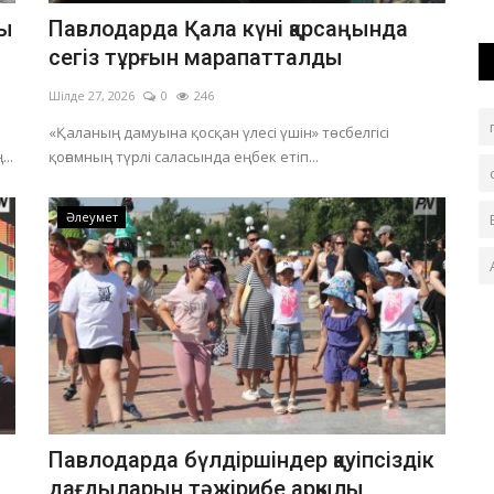
ды
Павлодарда Қала күні қарсаңында
сегіз тұрғын марапатталды
Шілде 27, 2026
0
246
«Қаланың дамуына қосқан үлесі үшін» төсбелгісі
..
қоғамның түрлі саласында еңбек етіп...
Әлеумет
Павлодарда бүлдіршіндер қауіпсіздік
дағдыларын тәжірибе арқылы