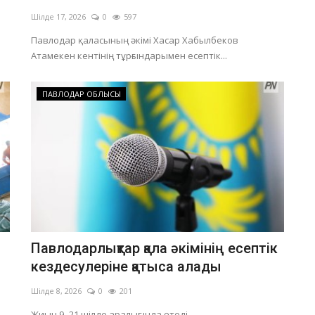
Шілде 17, 2026
0
597
Павлодар қаласының әкімі Хасар Хабылбеков
Атамекен кентінің тұрғындарымен есептік...
ПАВЛОДАР ОБЛЫСЫ
Павлодарлықтар қала әкімінің есептік
кездесулеріне қатыса алады
Шілде 8, 2026
0
201
Жиын 9–21 шілде аралығында өтеді.