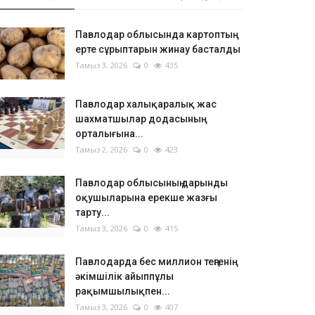
Павлодар облысында картоптың
ерте сұрыптарын жинау басталды
Тамыз 3, 2026
0
435
Павлодар халықаралық жас
шахматшылар додасының
орталығына...
Тамыз 2, 2026
0
423
Павлодар облысының дарынды
оқушыларына ерекше жазғы
тарту...
Тамыз 3, 2026
0
415
Павлодарда бес миллион теңгенің
әкімшілік айыппұлы
рақымшылықпен...
Тамыз 3, 2026
0
407