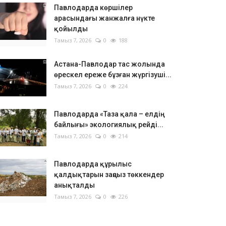
Павлодарда көршілер
арасындағы жанжалға нүкте
қойылды
Тамыз 7, 2026
0
188
Астана-Павлодар тас жолында
өрескел ереже бұзған жүргізуші...
Тамыз 7, 2026
0
224
Павлодарда «Таза қала – елдің
байлығы» экологиялық рейді...
Тамыз 7, 2026
0
214
Павлодарда құрылыс
қалдықтарын заңсыз төккендер
анықталды
Тамыз 7, 2026
0
226