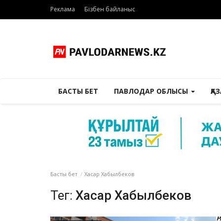
Реклама
Бізбен байланыс
БАСТЫ БЕТ
ПАВЛОДАР ОБЛЫСЫ
ҚА
Басты бет
Хасар Хабылбеков
Тег:
Хасар Хабылбеков