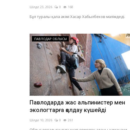
Шілде 23, 2026
0
168
Бұл туралы қала әкімі Хасар Хабылбеков мәлімдеді.
ПАВЛОДАР ОБЛЫСЫ
Павлодарда жас альпинистер мен
экологтарға қолдау күшейді
Шілде 10, 2026
0
261
Облыс орталығындағы құзға өрмелеу алаңы заманауи