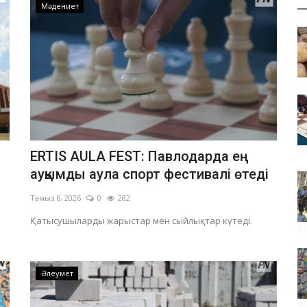
Мәдениет
ERTIS AULA FEST: Павлодарда ең
ауқымды аула спорт фестивалі өтеді
Тамыз 6, 2026
0
282
Қатысушыларды жарыстар мен сыйлықтар күтеді.
Әлеумет