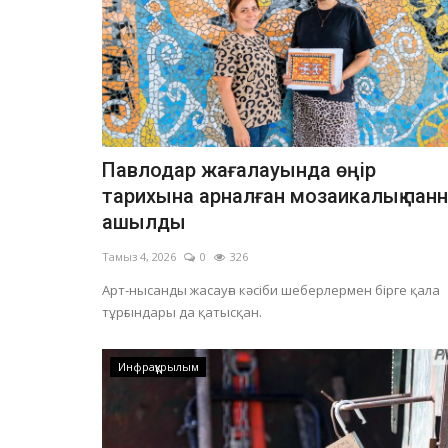
Павлодар жағалауында өңір
тарихына арналған мозаикалық пан
ашылды
Тамыз 4, 2026
0
326
Арт-нысанды жасауға кәсіби шеберлермен бірге қала
тұрғындары да қатысқан.
Инфрақұрылым