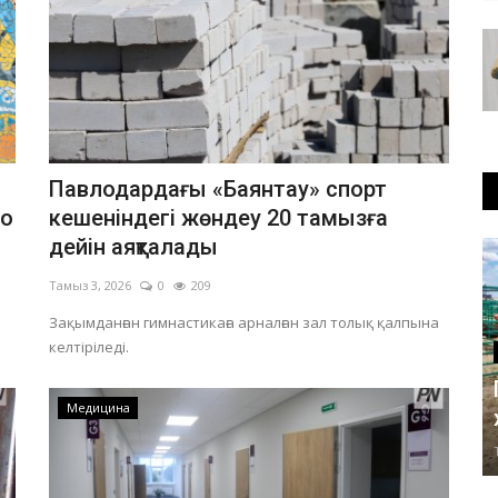
Павлодардағы «Баянтау» спорт
но
кешеніндегі жөндеу 20 тамызға
дейін аяқталады
Тамыз 3, 2026
0
209
Зақымданған гимнастикаға арналған зал толық қалпына
келтіріледі.
Медицина