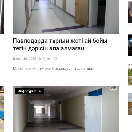
Павлодарда тұрғын жеті ай бойы
тегін дәрісін ала алмаған
Шілде 30, 2026
0
422
Мәселе әкімнің жеке бақылауына алынды.
Инфрақұрылым