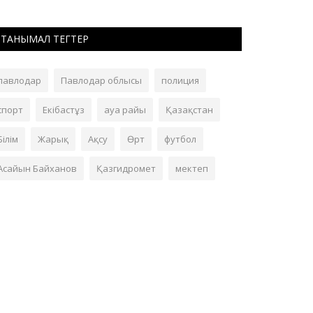
ТАНЫМАЛ ТЕГТЕР
павлодар
Павлодар облысы
полиция
спорт
Екібастұз
ауа райы
Қазақстан
Білім
Жарық
Ақсу
Өрт
футбол
Асайын Байханов
Қазгидромет
мектеп