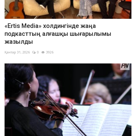
«Ertis Media» холдингінде жаңа
подкасттың алғашқы шығарылымы
жазылды
Қантар 31, 2026
0
3926