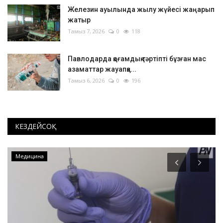
Железин ауылында жылу жүйесі жаңарып
жатыр
Тамыз 7, 2026
0
118
Павлодарда қоғамдық тәртіпті бұзған мас
азаматтар жауапқа...
Тамыз 6, 2026
0
196
КЕЗДЕЙСОҚ
Медицина