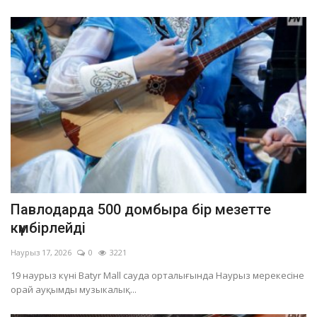
Павлодарда 500 домбыра бір мезетте
күмбірлейді
Наурыз 17, 2026
0
3221
19 наурыз күні Batyr Mall сауда орталығында Наурыз мерекесіне
орай ауқымды музыкалық...