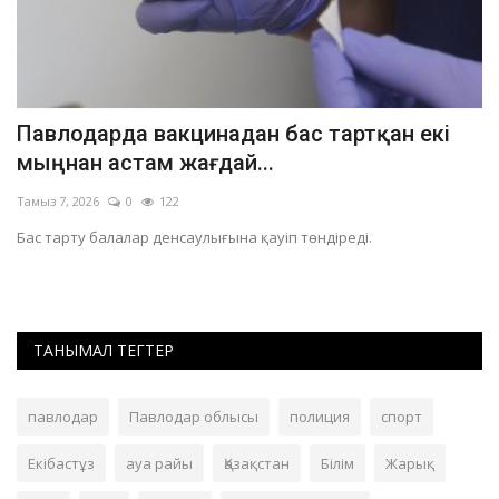
Павлодарда вакцинадан бас тартқан екі
П
мыңнан астам жағдай...
е
Тамыз 7, 2026
0
122
Та
Бас тарту балалар денсаулығына қауіп төндіреді.
Оқ
бе
ТАНЫМАЛ ТЕГТЕР
павлодар
Павлодар облысы
полиция
спорт
Екібастұз
ауа райы
Қазақстан
Білім
Жарық