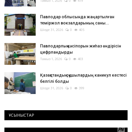
Тамыз 1, 2026
0
419
Павлодар облысында жаңартылған
теміржол вокзалдарының саны...
Шілде 31, 2026
0
405
Павлодарлық кәсіпорын жиһаз өндірісін
цифрландырды
Тамыз 1, 2026
0
403
Қазақстандық оқушылардың каникул кестесі
белгілі болды
Шілде 31, 2026
0
399
ҰСЫНЫСТАР