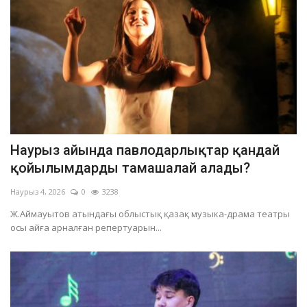
Наурыз айында павлодарлықтар қандай
қойылымдарды тамашалай алады?
Наурыз 4, 2026
0
3238
Ж.Аймауытов атындағы облыстық қазақ музыка-драма театры
осы айға арналған репертуарын...