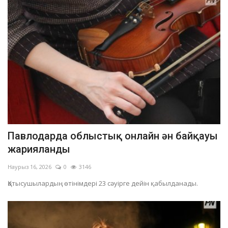
Павлодарда облыстық онлайн ән байқауы
жарияланды
Наурыз 16, 2026
0
3146
Қатысушылардың өтінімдері 23 сәуірге дейін қабылданады.