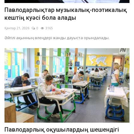
Павлодарлықтар музыкалық-поэтикалық
кештің куәсі бола алады
Қантар 21, 2026
0
3165
Әйгілі ақынның өлеңдері жанды дауыста орындалады.
Павлодарлық оқушылардың шешендігі