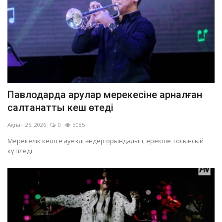
Павлодарда арулар мерекесіне арналған
салтанатты кеш өтеді
Ақпан 25, 2026
0
3085
Мерекелік кеште әуезді әндер орындалып, ерекше тосынсый
күтіледі.