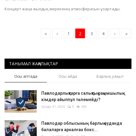
Концерт жаңа жылдық мерекенің атмосферасын ұзартады.
«
‹
1
2
3
4
›
»
ТАНЫМАЛ ЖАҢАЛЫҚТАР
Осы аптада
Осы айда
Барлық уақыт
Павлодарлықтарға салықтық рақымшылық:
кімдер айыппұл төлемейді?
Шілде 31, 2026
0
462
Павлодар облысының барлық ауданда
балаларға арналған бокс...