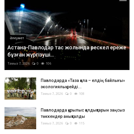
Әлеумет
Астана-Павлодар тас жолында өрескел ереже
бұзған жүргізуші...
Тамыз 7, 2026
0
106
Павлодарда «Таза қала – елдің байлығы»
экологиялық рейді...
Тамыз 7, 2026
0
108
Павлодарда құрылыс қалдықтарын заңсыз
төккендер анықталды
Тамыз 7, 2026
0
115