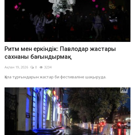
Ритм мен еркіндік: Павлодар жастары
сахнаны бағындырмақ
Ақпан 19, 2026
0
3234
Қала тұрғындарын жастар би фестиваліне шақыруда.