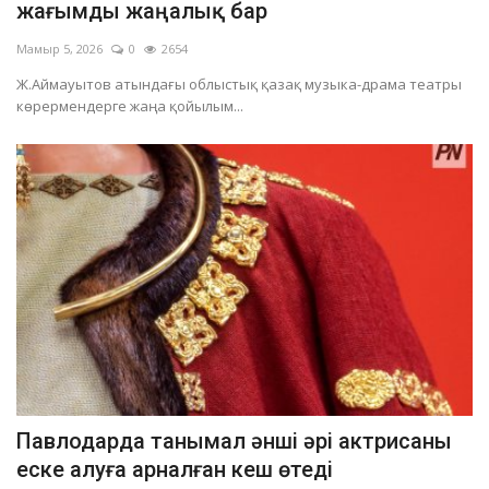
жағымды жаңалық бар
Мамыр 5, 2026
0
2654
Ж.Аймауытов атындағы облыстық қазақ музыка-драма театры
көрермендерге жаңа қойылым...
Павлодарда танымал әнші әрі актрисаны
еске алуға арналған кеш өтеді