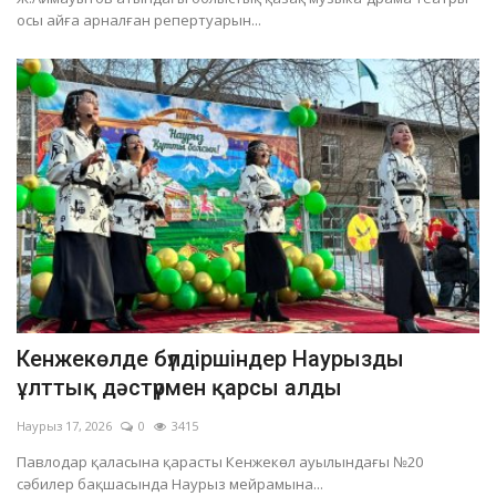
осы айға арналған репертуарын...
Кенжекөлде бүлдіршіндер Наурызды
ұлттық дәстүрмен қарсы алды
Наурыз 17, 2026
0
3415
Павлодар қаласына қарасты Кенжекөл ауылындағы №20
сәбилер бақшасында Наурыз мейрамына...