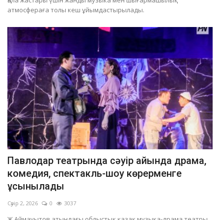
Қала жастары үшін жанды музыка мен шығармашылық
атмосфераға толы кеш ұйымдастырылады.
Павлодар театрында сәуір айында драма,
комедия, спектакль-шоу көрерменге
ұсынылады
Сәуір 2, 2026
0
3037
Ж.Аймауытов атындағы облыстық қазақ музыка-драма театры