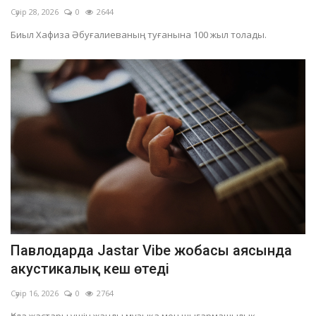
Сәуір 28, 2026
0
2644
Биыл Хафиза Әбуғалиеваның туғанына 100 жыл толады.
Павлодарда Jastar Vibe жобасы аясында
акустикалық кеш өтеді
Сәуір 16, 2026
0
2764