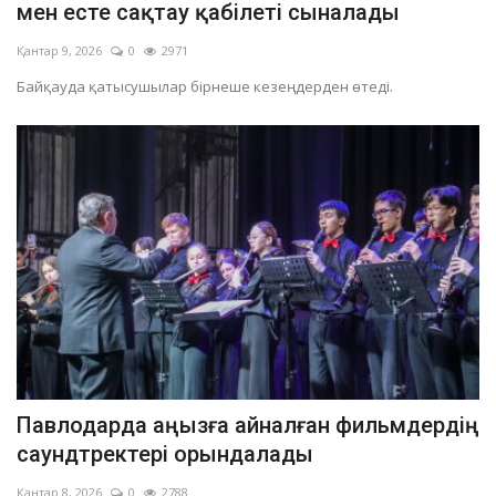
мен есте сақтау қабілеті сыналады
Қантар 9, 2026
0
2971
Байқауда қатысушылар бірнеше кезеңдерден өтеді.
Павлодарда аңызға айналған фильмдердің
саундтректері орындалады
Қантар 8, 2026
0
2788