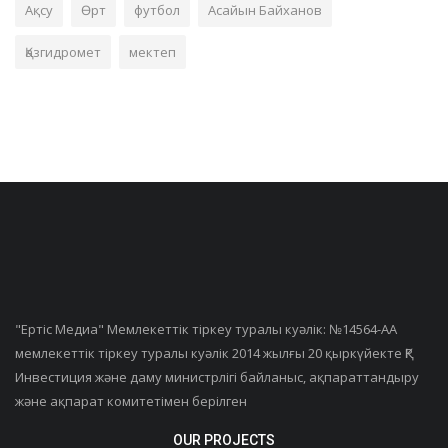
Ақсу
Өрт
футбол
Асайын Байханов
Қазгидромет
мектеп
"Ертiс Медиа" Мемлекеттік тіркеу туралы куәлік: №14564-АА
мемлекеттік тіркеу туралы куәлік 2014 жылғы 20 қыркүйекте ҚР
Инвестиция және даму министрлігі байланыс, ақпараттандыру
және ақпарат комитетімен берілген
OUR PROJECTS