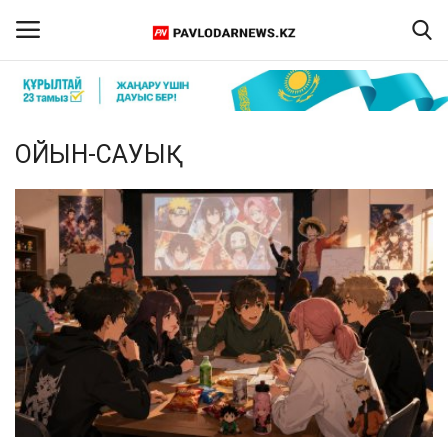
Кіру
Тіркелу
ОЙЫН-САУЫҚ
Басты бет
Бізбен байланыс
ПАВЛОДАР ОБЛЫСЫ
ҚАЗАҚСТАН
ӘЛЕМ
Спорт