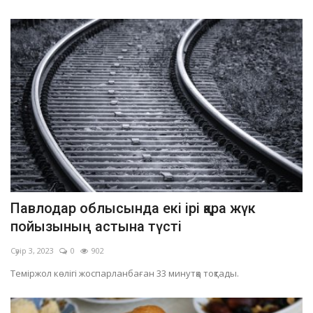
Павлодар облысында екі ірі қара жүк
пойызының астына түсті
Сәуір 3, 2023
0
902
Теміржол көлігі жоспарланбаған 33 минутқа тоқтады.