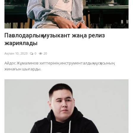
Павлодарлық музыкант жаңа релиз
жариялады
Ақпан 10, 2023
0
20
Айдос Жұмалинов хиттерінің инструменталдық нұсқасының
жинағын шығарды.