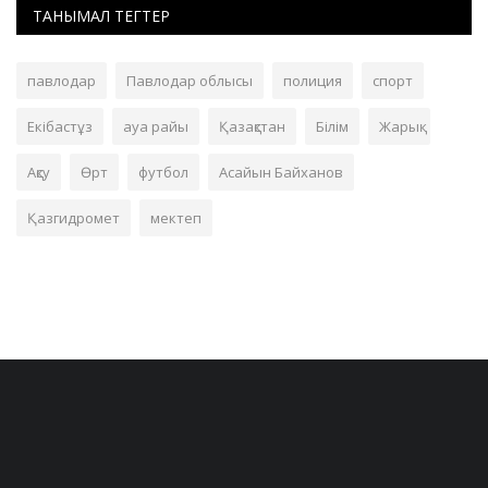
ТАНЫМАЛ ТЕГТЕР
павлодар
Павлодар облысы
полиция
спорт
Екібастұз
ауа райы
Қазақстан
Білім
Жарық
Ақсу
Өрт
футбол
Асайын Байханов
Қазгидромет
мектеп