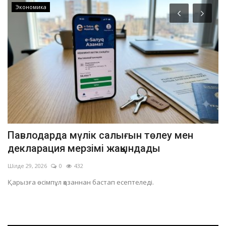
Экономика
Павлодарда мүлік салығын төлеу мен
П
декларация мерзімі жақындады
п
Шілде 29, 2026
0
432
Ші
да.
Қарызға өсімпұл қазаннан бастап есептеледі.
Рұ
тү