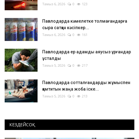
Тамыз 6, 2026
0
123
Павлодарда кәмелетке толмағандарға
сыра сатқан кәсіпкер...
Тамыз 6, 2026
0
161
Павлодарда ер адамды аяусыз ұрғандар
ұсталды
Тамыз 5, 2026
0
217
Павлодарда сотталғандарды жұмыспен
қамтитын жаңа жоба іске...
Тамыз 5, 2026
0
213
КЕЗДЕЙСОҚ