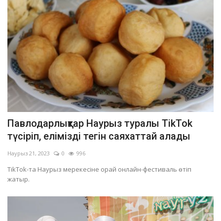
Павлодарлықтар Наурыз туралы TikTok
түсіріп, елімізді тегін саяхаттай алады
Наурыз 21, 2023
0
996
TikTok-та Наурыз мерекесіне орай онлайн-фестиваль өтіп
жатыр.