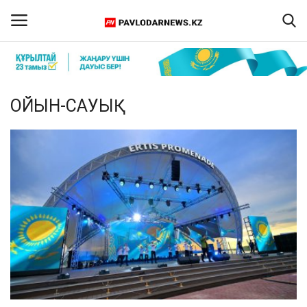
Кіру
Тіркелу
ОЙЫН-САУЫҚ
Басты бет
Бізбен байланыс
ПАВЛОДАР ОБЛЫСЫ
ҚАЗАҚСТАН
ӘЛЕМ
Спорт