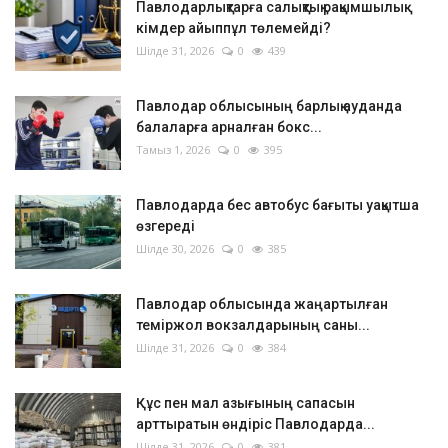
Павлодарлықтарға салықтық рақымшылық:
кімдер айыппұл төлемейді?
Шілде 31, 2026
0
439
Павлодар облысының барлық ауданда
балаларға арналған бокс...
Тамыз 1, 2026
0
395
Павлодарда бес автобус бағыты уақытша
өзгереді
Шілде 30, 2026
0
385
Павлодар облысында жаңартылған
теміржол вокзалдарының саны...
Шілде 31, 2026
0
384
Құс пен мал азығының сапасын
арттыратын өндіріс Павлодарда...
Шілде 31, 2026
0
381