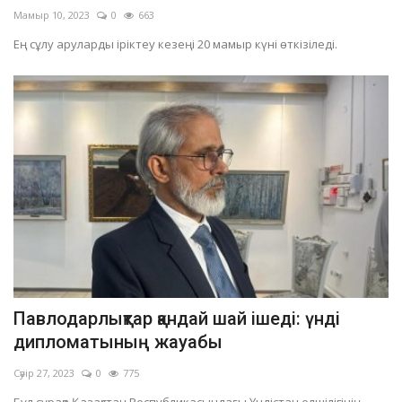
Мамыр 10, 2023
0
663
Ең сұлу аруларды іріктеу кезеңі 20 мамыр күні өткізіледі.
Павлодарлықтар қандай шай ішеді: үнді
дипломатының жауабы
Сәуір 27, 2023
0
775