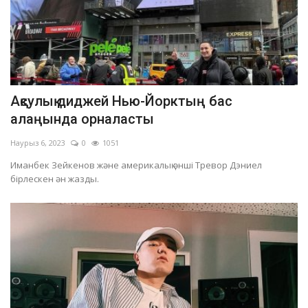
Ақсулық диджей Нью-Йорктың бас
алаңында орналасты
Наурыз 6, 2023
0
1051
Иманбек Зейкенов және америкалық әнші Тревор Дэниел
бірлескен ән жазды.