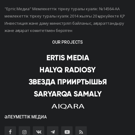
"Ертiс Медиа" Мемлекеттік тіркеу туралы куәлік: №14564-АА
мемлекеттік тіркеу туралы куәлік 2014 жылғы 20 қыркүйекте ҚР
Инвестиция және даму министрлігі байланыс, ақпараттандыру
және ақпарат комитетімен берілген
OUR PROJECTS
ӘЛЕУМЕТТІК МЕДИА