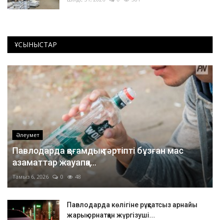
ҰСЫНЫСТАР
Әлеумет
Павлодарда қоғамдық тәртіпті бұзған мас
азаматтар жауапқа...
Тамыз 6, 2026
0
48
Павлодарда көлігіне рұқсатсыз арнайы
жарық орнатқан жүргізуші...