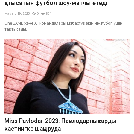
қатысатын футбол шоу-матчы өтеді
Мамыр 19, 2023
0
831
OneGAME және AF командалары Екібастұз әкімінің Кубогі үшін
тартысады.
Miss Pavlodar-2023: Павлодарлықтарды
кастингке шақыруда