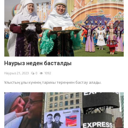
Наурыз неден басталды
Наурыз 21, 2023
0
1092
Ұлыстың ұлы күнінің тарихы тереңнен бастау алады.