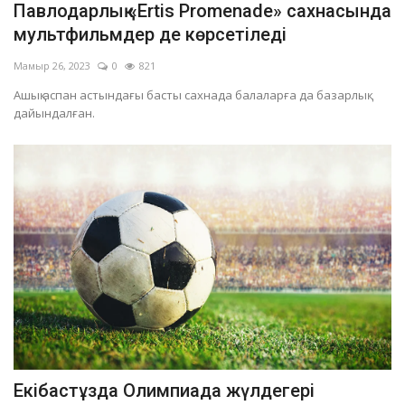
Павлодарлық «Ertis Рromenade» сахнасында
ОЙЫН-САУЫҚ
мультфильмдер де көрсетіледі
Мамыр 26, 2023
0
821
АРНАЙЫ ЖОБА
Ашық аспан астындағы басты сахнада балаларға да базарлық
дайындалған.
OFFICIAL
Құрылтай
Тілді тандаңыз
Қазақша
Русский
Екібастұзда Олимпиада жүлдегері