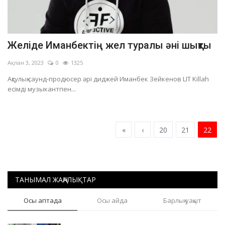
Желіде Иманбектің жел туралы әні шықты
Ақпан 3, 2023
0
1325
Ақсулық саунд-продюсер әрі диджей Иманбек Зейкенов LIT Killah
есімді музыкантпен...
«
‹
20
21
22
ТАНЫМАЛ ЖАҢАЛЫҚТАР
Осы аптада
Осы айда
Барлық уақыт