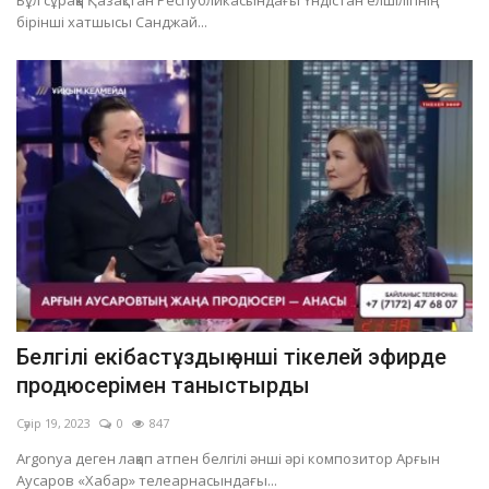
Бұл сұраққа Қазақстан Республикасындағы Үндістан елшілігінің
бірінші хатшысы Санджай...
Белгілі екібастұздық әнші тікелей эфирде
продюсерімен таныстырды
Сәуір 19, 2023
0
847
Argonya деген лақап атпен белгілі әнші әрі композитор Арғын
Аусаров «Хабар» телеарнасындағы...