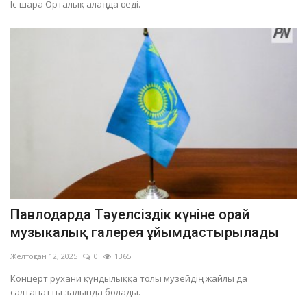
Іс-шара Орталық алаңда өтеді.
Павлодарда Тәуелсіздік күніне орай
музыкалық галерея ұйымдастырылады
Желтоқсан 12, 2025
0
1365
Концерт рухани құндылыққа толы музейдің жайлы да
салтанатты залында болады.