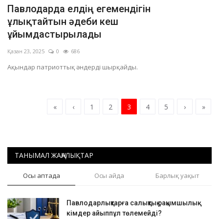
Павлодарда елдің егемендігін
ұлықтайтын әдеби кеш
ұйымдастырылады
Қазан 23, 2025
0
686
Ақындар патриоттық әндерді шырқайды.
«
‹
1
2
3
4
5
›
»
ТАНЫМАЛ ЖАҢАЛЫҚТАР
Осы аптада
Осы айда
Барлық уақыт
Павлодарлықтарға салықтық рақымшылық:
кімдер айыппұл төлемейді?