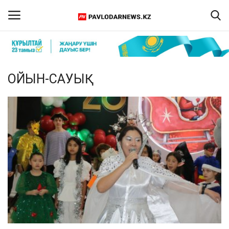
Кіру
Тіркелу
ОЙЫН-САУЫҚ
Басты бет
Бізбен байланыс
ПАВЛОДАР ОБЛЫСЫ
ҚАЗАҚСТАН
ӘЛЕМ
Спорт