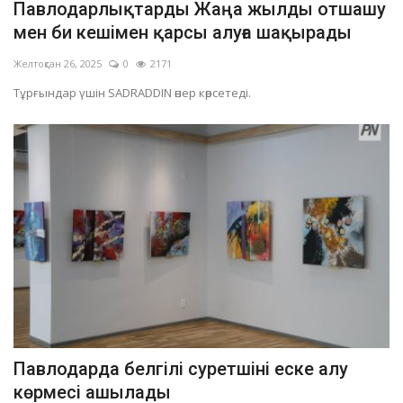
Павлодарлықтарды Жаңа жылды отшашу
мен би кешімен қарсы алуға шақырады
Желтоқсан 26, 2025
0
2171
Тұрғындар үшін SADRADDIN өнер көрсетеді.
Павлодарда белгілі суретшіні еске алу
көрмесі ашылады