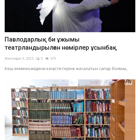
Павлодарлық би ұжымы
театрландырылған нөмірлер ұсынбақ
Желтоқсан 3, 2025
0
575
Кеш әлемнің мәдени кеңістіктеріне жасалатын сапар болмақ.