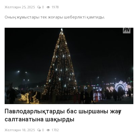
Желтоқсан 25, 2025
0
1978
Оның жұмыстары тек жоғары шеберлікті қамтиды.
Павлодарлықтарды бас шыршаны жағу
салтанатына шақырды
Желтоқсан 18, 2025
0
1702