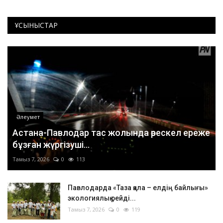
ҰСЫНЫСТАР
Әлеумет
Астана-Павлодар тас жолында өрескел ереже
бұзған жүргізуші...
Тамыз 7, 2026
0
113
Павлодарда «Таза қала – елдің байлығы»
экологиялық рейді...
Тамыз 7, 2026
0
119