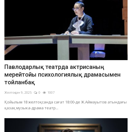
Павлодарлық театрда актрисаның
мерейтойы психологиялық драмасымен
тойланбақ
Желтоқсан 9, 2025
0
1007
Қойылым 18 желтоқсанда сағат 18:00-де Ж.Аймауытов атындағы
қазақ музыка-драма театр...