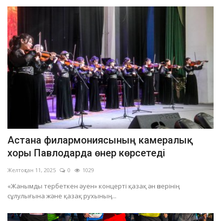
Астана филармониясының камералық
хоры Павлодарда өнер көрсетеді
Желтоқсан 11, 2025
0
1029
«Жанымды тербеткен әуен» концерті қазақ ән өнерінің
сұлулығына және қазақ рухының...