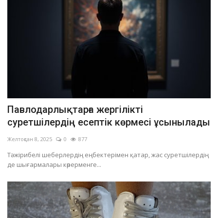
Павлодарлықтарға жергілікті
суретшілердің есептік көрмесі ұсынылады
Желтоқсан 8, 2025
0
877
Тәжірибелі шеберлердің еңбектерімен қатар, жас суретшілердің
де шығармалары көрерменге...