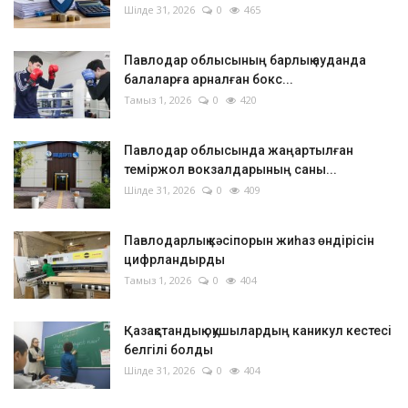
Шілде 31, 2026
0
465
Павлодар облысының барлық ауданда
балаларға арналған бокс...
Тамыз 1, 2026
0
420
Павлодар облысында жаңартылған
теміржол вокзалдарының саны...
Шілде 31, 2026
0
409
Павлодарлық кәсіпорын жиһаз өндірісін
цифрландырды
Тамыз 1, 2026
0
404
Қазақстандық оқушылардың каникул кестесі
белгілі болды
Шілде 31, 2026
0
404