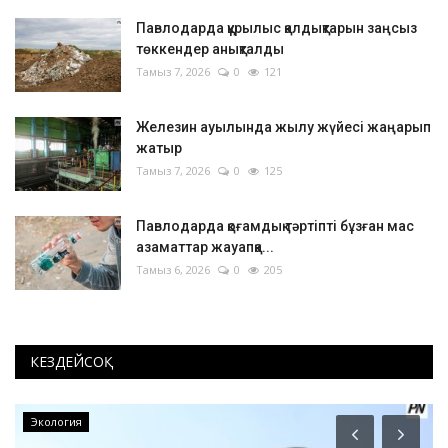
Павлодарда құрылыс қалдықтарын заңсыз
төккендер анықталды
Тамыз 7, 2026
0
121
Железин ауылында жылу жүйесі жаңарып
жатыр
Тамыз 7, 2026
0
125
Павлодарда қоғамдық тәртіпті бұзған мас
азаматтар жауапқа...
Тамыз 6, 2026
0
205
КЕЗДЕЙСОҚ
OFFICIAL