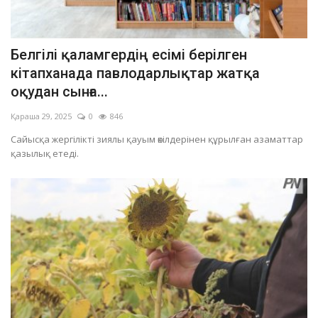
Белгілі қаламгердің есімі берілген
кітапханада павлодарлықтар жатқа
оқудан сынға...
Қараша 29, 2025
0
846
Сайысқа жергілікті зиялы қауым өкілдерінен құрылған азаматтар
қазылық етеді.