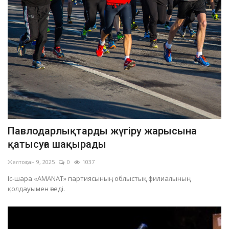
Павлодарлықтарды жүгіру жарысына
қатысуға шақырады
Желтоқсан 9, 2025
0
1037
Іс-шара «AMANAT» партиясының облыстық филиалының
қолдауымен өтеді.