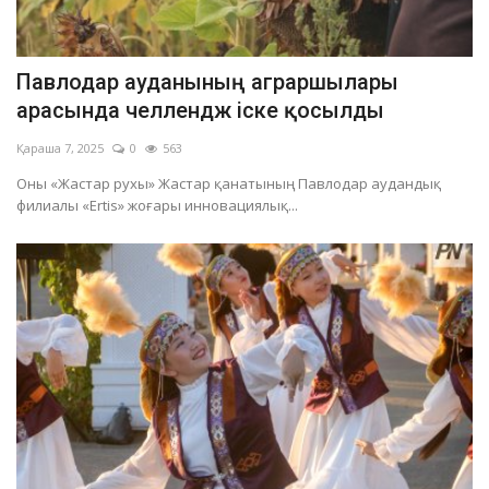
Павлодар ауданының аграршылары
арасында челлендж іске қосылды
Қараша 7, 2025
0
563
Оны «Жастар рухы» Жастар қанатының Павлодар аудандық
филиалы «Ertis» жоғары инновациялық...