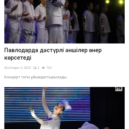
Павлодарда дәстүрлі әншілер өнер
көрсетеді
Желтоқсан 5, 2025
0
724
Концерт тегін ұйымдастырылады.