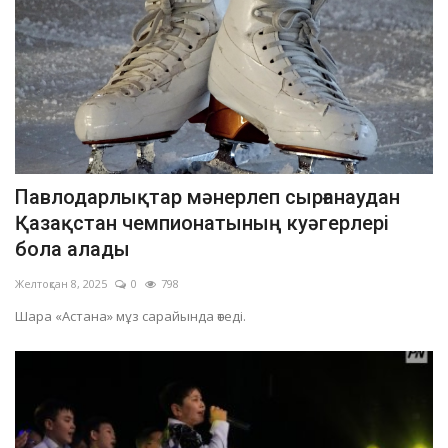
Павлодарлықтар мәнерлеп сырғанаудан
Қазақстан чемпионатының куәгерлері
бола алады
Желтоқсан 8, 2025
0
798
Шара «Астана» мұз сарайында өтеді.