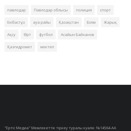
павлодар
Павлодар облысы
полиция
спорт
Екібастұз
ауа райы
Қазақстан
Білім
Жарық
Ақсу
Өрт
футбол
Асайын Байханов
Қазгидромет
мектеп
"Ертiс Медиа" Мемлекеттік тіркеу туралы куәлік: №14564-АА