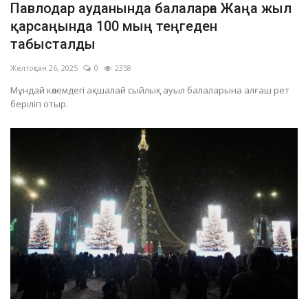
Павлодар ауданында балаларға Жаңа жыл
ОЙЫН-САУЫҚ
қарсаңында 100 мың теңгеден
табысталды
АРНАЙЫ ЖОБА
Желтоқсан 26, 2025
0
2358
Мұндай көлемдегі ақшалай сыйлық ауыл балаларына алғаш рет
OFFICIAL
беріліп отыр.
Құрылтай
Тілді тандаңыз
Қазақша
Русский