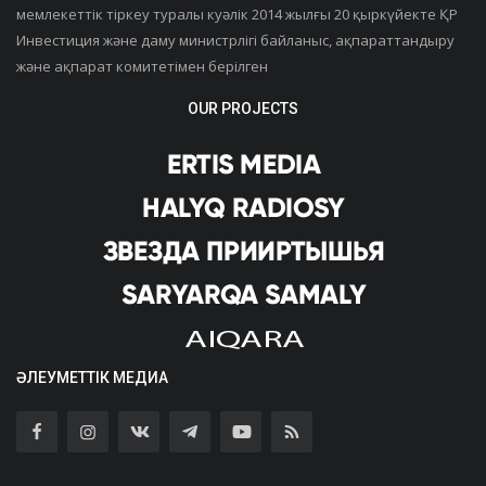
мемлекеттік тіркеу туралы куәлік 2014 жылғы 20 қыркүйекте ҚР
Инвестиция және даму министрлігі байланыс, ақпараттандыру
және ақпарат комитетімен берілген
OUR PROJECTS
ӘЛЕУМЕТТІК МЕДИА