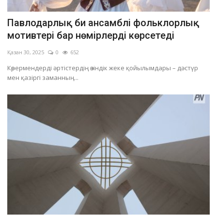
Павлодарлық би ансамблі фольклорлық
мотивтері бар нөмірлерді көрсетеді
Қазан 30, 2025
0
652
Көрермендерді әртістердің өзіндік жеке қойылымдары – дәстүр
мен қазіргі заманның...