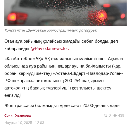
ОЙЫН-САУЫҚ
АРНАЙЫ ЖОБА
Константин Шелковтың иллюстрациялық фотосуреті
OFFICIAL
Оған ауа райының қолайсыз жағдайы себеп болды, деп
хабарлайды
@Pavlodarnews.kz.
Құрылтай
«ҚазАвтоЖол» ҰҚ» АҚ филиалының мәліметінше, Ақмола
облысында ауа райының нашарлауына байланысты (қар,
Тілді тандаңыз
боран, көрінуді шектеу) «Астана-Шідерті-Павлодар-Успен-
РФ шекарасы» автожолының 200-254 шақырымы
Қазақша
Русский
автокөліктің барлық түрлері үшін қозғалысты шектеу
енгізілді.
Жол трассасы болжамды түрде сағат 20:00-де ашылады.
0
439
Сәния Уваисова
Наурыз 10, 2025 - 12:03