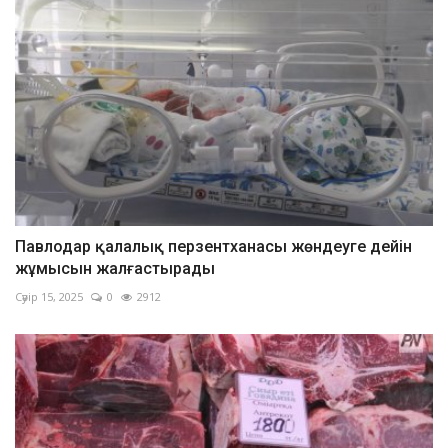
Павлодар қалалық перзентханасы жөндеуге дейін
жұмысын жалғастырады
Сәуір 15, 2025
0
2912