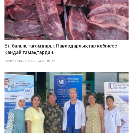
Ет, балық тағамдары: Павлодарлықтар көбінесе
қандай тамақтардан...
Желтоқсан 24, 2024
0
171