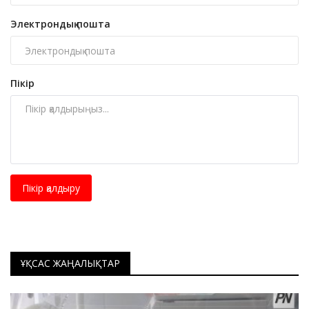
Электрондық пошта
Пікір
Пікір қалдыру
ҰҚСАС ЖАҢАЛЫҚТАР