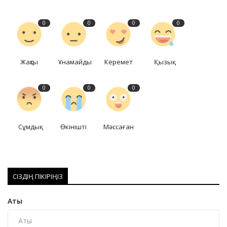
0
0
0
0
Жақсы
Ұнамайды
Керемет
Қызық
0
0
0
Сұмдық
Өкінішті
Мәссаған
СІЗДІҢ ПІКІРІҢІЗ
Аты