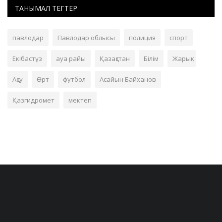
ТАНЫМАЛ ТЕГТЕР
павлодар
Павлодар облысы
полиция
спорт
Екібастұз
ауа райы
Қазақстан
Білім
Жарық
Ақсу
Өрт
футбол
Асайын Байханов
Қазгидромет
мектеп