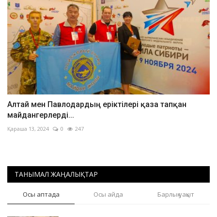
Алтай мен Павлодардың еріктілері қаза тапқан
майдангерлерді...
Қараша 13, 2024
0
247
ТАНЫМАЛ ЖАҢАЛЫҚТАР
Осы аптада
Осы айда
Барлық уақыт