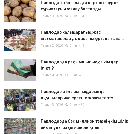
Павлодар облысында картоптың ерте
сұрыптарын жинау басталды
Тамыз 3, 2026
0
451
Павлодар халықаралық жас
шахматшылар додасының орталығына...
Тамыз 2, 2026
0
443
Павлодарда рақымшылыққа кімдер
ілікті?
Тамыз 4, 2026
0
430
Павлодар облысының дарынды
оқушыларына ерекше жазғы тарту...
Тамыз 3, 2026
0
430
Павлодарда бес миллион теңгенің әкімшілік
айыппұлы рақымшылықпен...