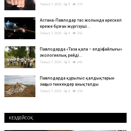
Тамыз 7, 2026
0
219
Астана-Павлодар тас жолында өрескел
ереже бұзған жүргізуші...
Тамыз 7, 2026
0
252
Павлодарда «Таза қала – елдің байлығы»
экологиялық рейді...
Тамыз 7, 2026
0
243
Павлодарда құрылыс қалдықтарын
заңсыз төккендер анықталды
Тамыз 7, 2026
0
254
КЕЗДЕЙСОҚ