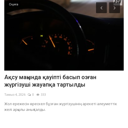
Оқиға
Ақсу маңында қауіпті басып озған
П
жүргізуші жауапқа тартылды
с
Тамыз 4, 2026
0
333
Та
і.
Жол ережесін өрескел бұзған жүргізушінің әрекеті әлеуметтік
Че
желі арқылы анықталды.
бо