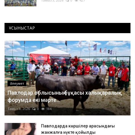
Тамыз 3, 2026
0
427
ҰСЫНЫСТАР
Әлеумет
Павлодар облысының бұқасы халықаралық
форумда екі мәрте...
Тамыз 8, 2026
0
184
Павлодарда көршілер арасындағы
жанжалға нүкте қойылды