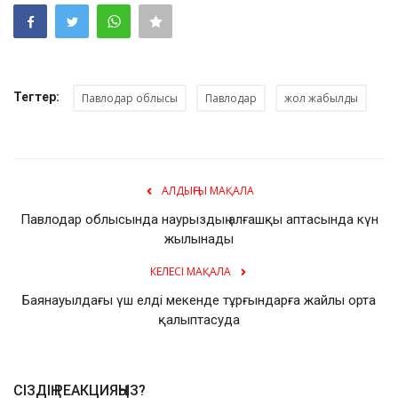
Тегтер:
Павлодар облысы
Павлодар
жол жабылды
АЛДЫҢҒЫ МАҚАЛА
Павлодар облысында наурыздың алғашқы аптасында күн
жылынады
КЕЛЕСІ МАҚАЛА
Баянауылдағы үш елді мекенде тұрғындарға жайлы орта
қалыптасуда
СІЗДІҢ РЕАКЦИЯҢЫЗ?