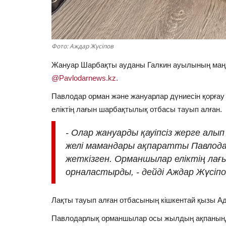
Фото: Аждар Жүсіпов
Жануар Шарбақты ауданы Галкин ауылының маң
@Pavlodarnews.kz.
Павлодар орман және жануарлар дүниесін қорғау
еліктің лағын шарбақтылық отбасы тауып алған.
- Олар жануарды қауіпсіз жерге алы
желі мамандары ақпаратты Павлод
жеткізген. Орманшылар еліктің лағы
орналастырды, - дейді Аждар Жүсіпо
Лақты тауып алған отбасының кішкентай қызы Аде
Павлодарлық орманшылар осы жылдың ақпанында 