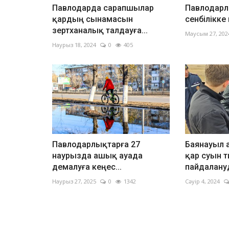
Павлодарда сарапшылар
Павлодар
қардың сынамасын
сенбілікк
зертханалық талдауға...
Маусым 27, 202
Наурыз 18, 2024
0
405
Павлодарлықтарға 27
Баянауыл 
наурызда ашық ауада
қар суын т
демалуға кеңес...
пайдалануд
Наурыз 27, 2025
0
1342
Сәуір 4, 2024