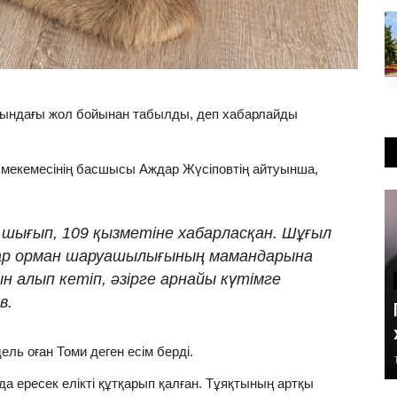
ындағы жол бойынан табылды, деп хабарлайды
 мекемесінің басшысы Аждар Жүсіповтің айтуынша,
п шығып, 109 қызметіне хабарласқан. Шұғыл
ар орман шаруашылығының мамандарына
н алып кетіп, әзірге арнайы күтімге
в.
ль оған Томи деген есім берді.
ересек елікті құтқарып қалған. Тұяқтының артқы