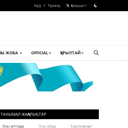
/
Кіру
Тіркелу
Қазақша
ЙЫ ЖОБА
OFFICIAL
ҚҰРЫЛТАЙ
ТАНЫМАЛ ЖАҢАЛЫҚТАР
Осы аптада
Осы айда
Барлық уақыт