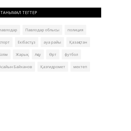
ТАНЫМАЛ ТЕГТЕР
павлодар
Павлодар облысы
полиция
спорт
Екібастұз
ауа райы
Қазақстан
Білім
Жарық
Ақсу
Өрт
футбол
Асайын Байханов
Қазгидромет
мектеп