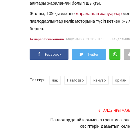
аяқтары жараланған болып шықты.
Жалпы, 109 қызметіне
жараланған жануарлар
мен
павлодарлықтар көлік моторына түсіп кеткен жыл
берген.
Маусым 27, 2026 - 10:11
Жаңартылға
Акмарал Есимханова
Facebook
Twitter
Тегтер:
лақ
Павлодар
жануар
орман
АЛДЫҢҒЫ МАҚА
Павлодарда қайтарымсыз грант иегерле
кәсіптерін дамытып келе