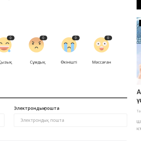
Медицина
0
0
0
0
Қызық
Сұмдық
Өкінішті
Мәссаған
лық
Екібастұзда жарақат алған әйел
А
тын...
тікұшақпен облыс орталығына...
ү
Электрондық пошта
Тамыз 4, 2026
0
320
Та
айсуфинов
35 жастағы науқасқа шұғыл көмек керек болды.
Ше
іс