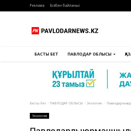
Реклама
Бізбен байланыс
БАСТЫ БЕТ
ПАВЛОДАР ОБЛЫСЫ
ҚА
Басты бет
ПАВЛОДАР ОБЛЫСЫ
Экология
Павлодарлық ор
Экология
Павлодарлық орманшылар