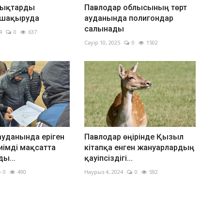
лықтарды
Павлодар облысының төрт
е шақыруда
ауданында полигондар
салынады
4
0
637
Сәуір 10, 2025
0
1502
ауданында еріген
Павлодар өңірінде Қызыл
иімді мақсатта
кітапқа енген жануарлардың
ы...
қауіпсіздігі...
0
490
Наурыз 4, 2024
0
592