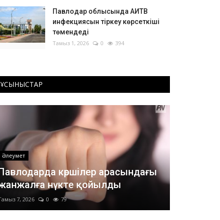
Павлодар облысында АИТВ
инфекциясын тіркеу көрсеткіші
төмендеді
Тамыз 1, 2026
0
394
ҰСЫНЫСТАР
Әлеумет
Павлодарда көршілер арасындағы
жанжалға нүкте қойылды
Тамыз 7, 2026
0
79