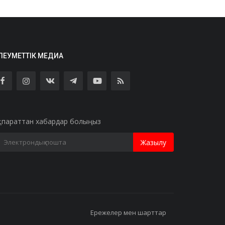
ЛЕУМЕТТІК МЕДИА
қпараттан хабардар болыңыз
Жазылу
Ережелер мен шарттар