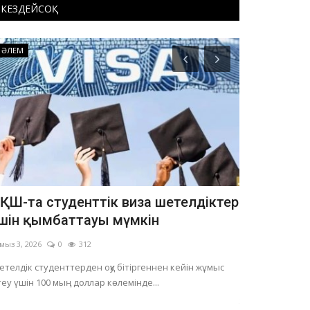
КЕЗДЕЙСОҚ
ӘЛЕМ
OFFICIAL
ҚШ-та студенттік виза шетелдіктер
«ЕЭК» АҚ 
шін қымбаттауы мүмкін
жартыжы
қорытынд
мыз 3, 2026
0
312
Шілде 31, 2026
телдік студенттерден оқу бітіргеннен кейін жұмыс
теу үшін 100 мың доллар көлемінде...
Кәсіпорын жылу
желілері арқылы 