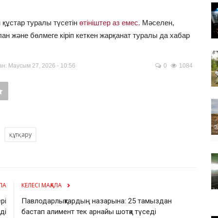
 құстар туралы түсетін
өтініштер аз емес.
Мәселен,
ан және бөлмеге кіріп кеткен жарқанат туралы да хабар
н: Маусым 27, 2026 - 10:56
0
1084
құтқару
ЛА
КЕЛЕСІ МАҚАЛА
рі
Павлодарлықтардың назарына: 25 тамыздан
ді
бастап алимент тек арнайы шотқа түседі