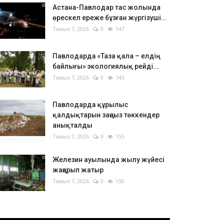
Астана-Павлодар тас жолында
өрескел ереже бұзған жүргізуші...
Тамыз 7, 2026
0
147
Павлодарда «Таза қала – елдің
байлығы» экологиялық рейді...
Тамыз 7, 2026
0
145
Павлодарда құрылыс
қалдықтарын заңсыз төккендер
анықталды
Тамыз 7, 2026
0
155
Железин ауылында жылу жүйесі
жаңарып жатыр
Тамыз 7, 2026
0
150