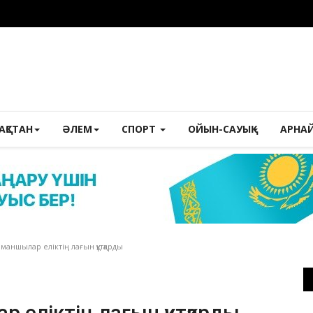
ЗАҚСТАН
ӘЛЕМ
СПОРТ
ОЙЫН-САУЫҚ
АРНА
маншылар еліктің лағын құтқарды
 еліктің лағын құтқарды