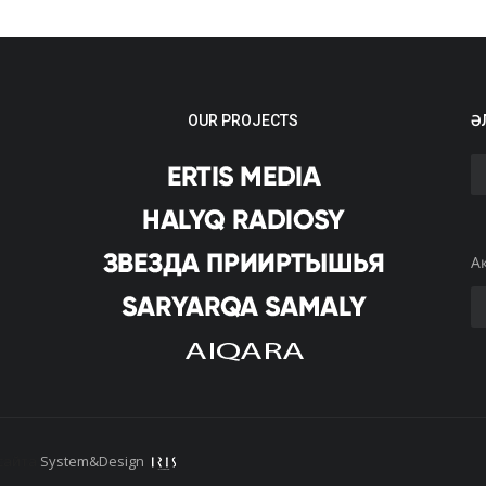
OUR PROJECTS
Ә
А
сайта
System&Design