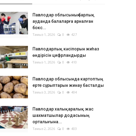
Павлодар облысының барлық
ауданда балаларға арналған
бокс...
Тамыз 1, 2026
0
427
Павлодарлық кәсіпорын жиһаз
өндірісін цифрландырды
Тамыз 1, 2026
0
410
Павлодар облысында картоптың
ерте сұрыптарын жинау басталды
Тамыз 3, 2026
0
404
Павлодар халықаралық жас
шахматшылар додасының
орталығына...
Тамыз 2, 2026
0
403