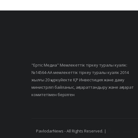
"Ертiс Медиа" Мемлекеттік тіркеу туралы куәлік:
№14564-АА мемлекеттік тіркеу туралы куәлік 2014
жылғы 20 қыркүйекте ҚР Инвестиция және даму
министрлігі байланыс, ақпараттандыру және ақпарат
комитетімен берілген
PavlodarNews - All Rights Reserved. |
Старая версия 