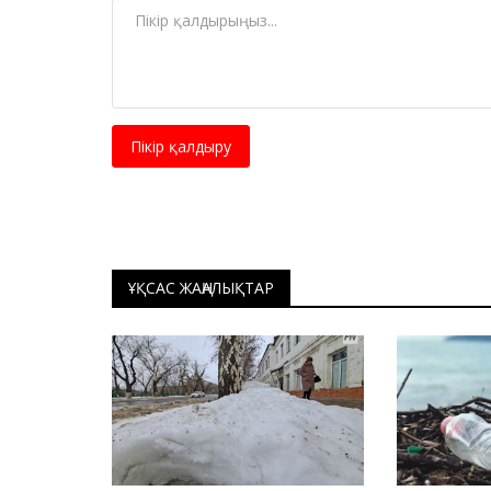
Пікір қалдыру
ҰҚСАС ЖАҢАЛЫҚТАР