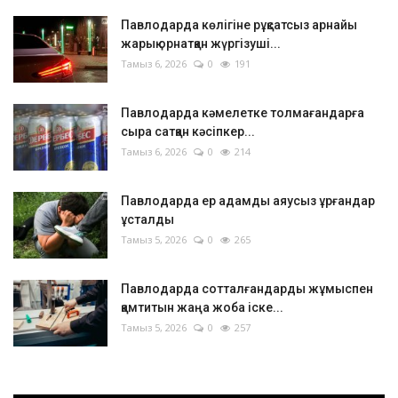
Павлодарда көлігіне рұқсатсыз арнайы
жарық орнатқан жүргізуші...
Тамыз 6, 2026
0
191
Павлодарда кәмелетке толмағандарға
сыра сатқан кәсіпкер...
Тамыз 6, 2026
0
214
Павлодарда ер адамды аяусыз ұрғандар
ұсталды
Тамыз 5, 2026
0
265
Павлодарда сотталғандарды жұмыспен
қамтитын жаңа жоба іске...
Тамыз 5, 2026
0
257