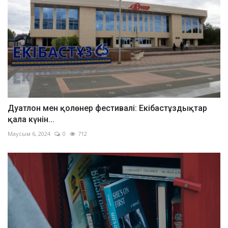
Дуатлон мен қолөнер фестивалі: Екібастұздықтар
қала күнін...
Маусым 6, 2024
0
712