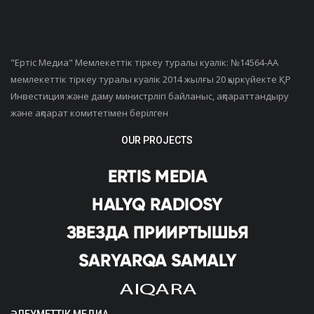
"Ертiс Медиа" Мемлекеттік тіркеу туралы куәлік: №14564-АА
мемлекеттік тіркеу туралы куәлік 2014 жылғы 20 қыркүйекте ҚР
Инвестиция және даму министрлігі байланыс, ақпараттандыру
және ақпарат комитетімен берілген
OUR PROJECTS
ӘЛЕУМЕТТІК МЕДИА