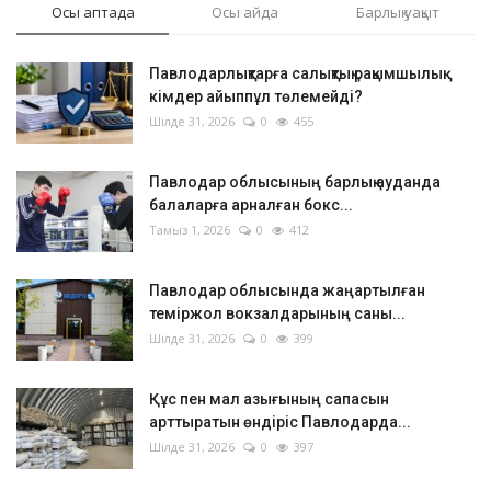
Осы аптада
Осы айда
Барлық уақыт
Павлодарлықтарға салықтық рақымшылық:
кімдер айыппұл төлемейді?
Шілде 31, 2026
0
455
Павлодар облысының барлық ауданда
балаларға арналған бокс...
Тамыз 1, 2026
0
412
Павлодар облысында жаңартылған
теміржол вокзалдарының саны...
Шілде 31, 2026
0
399
Құс пен мал азығының сапасын
арттыратын өндіріс Павлодарда...
Шілде 31, 2026
0
397