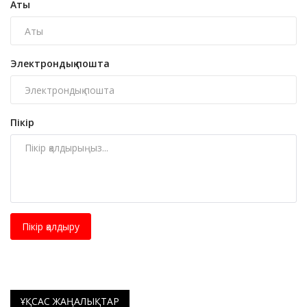
Аты
Электрондық пошта
Пікір
Пікір қалдыру
ҰҚСАС ЖАҢАЛЫҚТАР