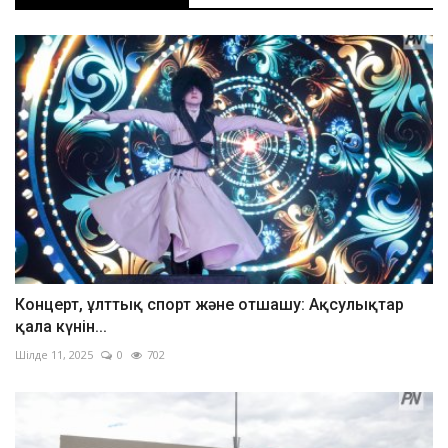
Концерт, ұлттық спорт және отшашу: Ақсулықтар
қала күнін...
Шілде 11, 2025
0
702