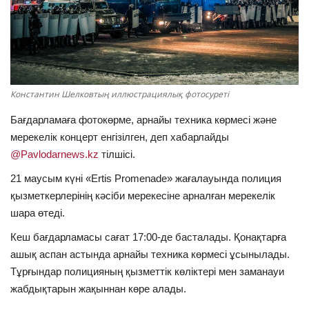
ОЙЫН-САУЫҚ
АРНАЙЫ ЖОБА
OFFICIAL
Константин Шелковтың иллюстрациялық фотосуреті
Бағдарламаға фотокөрме, арнайы техника көрмесі және
Құрылтай
мерекелік концерт енгізілген, деп хабарлайды
@Pavlodarnews.kz
тілшісі.
Тілді тандаңыз
21 маусым күні «Ertis Promenade» жағалауында полиция
Қазақша
Русский
қызметкерлерінің кәсіби мерекесіне арналған мерекелік
шара өтеді.
Кеш бағдарламасы сағат 17:00-де басталады. Қонақтарға
ашық аспан астында арнайы техника көрмесі ұсынылады.
Тұрғындар полицияның қызметтік көліктері мен заманауи
жабдықтарын жақыннан көре алады.