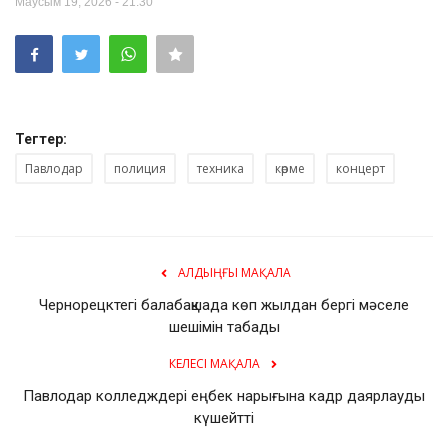
Маусым 19, 2026 - 21:30
Тегтер:
Павлодар
полиция
техника
көрме
концерт
АЛДЫҢҒЫ МАҚАЛА
Чернорецктегі балабақшада көп жылдан бергі мәселе
шешімін табады
КЕЛЕСІ МАҚАЛА
Павлодар колледждері еңбек нарығына кадр даярлауды
күшейтті