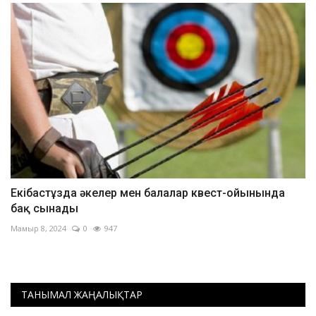
Екібастұзда әкелер мен балалар квест-ойынында
бақ сынады
Мамыр 8, 2024
0
947
ТАНЫМАЛ ЖАҢАЛЫҚТАР