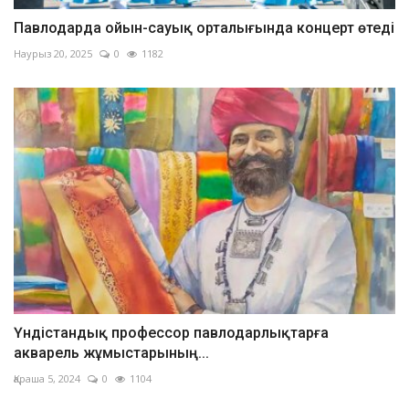
Павлодарда ойын-сауық орталығында концерт өтеді
Наурыз 20, 2025
0
1182
Үндістандық профессор павлодарлықтарға
акварель жұмыстарының...
Қараша 5, 2024
0
1104