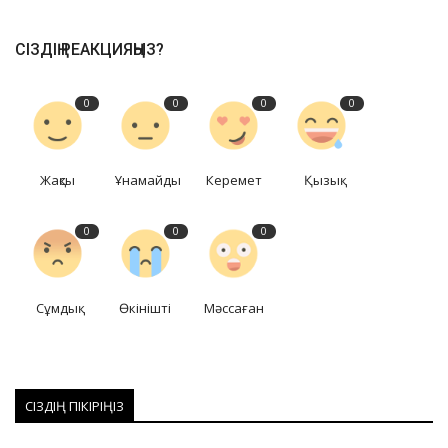
СІЗДІҢ РЕАКЦИЯҢЫЗ?
0
0
0
0
Жақсы
Ұнамайды
Керемет
Қызық
0
0
0
Сұмдық
Өкінішті
Мәссаған
СІЗДІҢ ПІКІРІҢІЗ