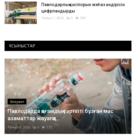
Павлодарлық кәсіпорын жиһаз өндірісін
цифрландырды
Тамыз 1, 2026
0
396
ҰСЫНЫСТАР
Әлеумет
Павлодарда қоғамдық тәртіпті бұзған мас
азаматтар жауапқа...
Тамыз 6, 2026
0
173