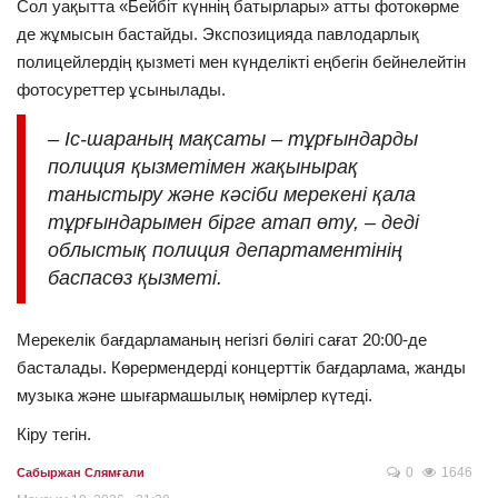
Сол уақытта «Бейбіт күннің батырлары» атты фотокөрме
де жұмысын бастайды. Экспозицияда павлодарлық
полицейлердің қызметі мен күнделікті еңбегін бейнелейтін
фотосуреттер ұсынылады.
– Іс-шараның мақсаты – тұрғындарды
полиция қызметімен жақынырақ
таныстыру және кәсіби мерекені қала
тұрғындарымен бірге атап өту, – деді
облыстық полиция департаментінің
баспасөз қызметі.
Мерекелік бағдарламаның негізгі бөлігі сағат 20:00-де
басталады. Көрермендерді концерттік бағдарлама, жанды
музыка және шығармашылық нөмірлер күтеді.
Кіру тегін.
0
1646
Сабыржан Слямғали