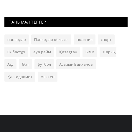
ТАНЫМАЛ ТЕГТЕР
павлодар
Павлодар облысы
полиция
спорт
Екібастұз
ауа райы
Қазақстан
Білім
Жарық
Ақсу
Өрт
футбол
Асайын Байханов
Қазгидромет
мектеп