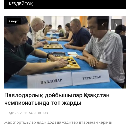
КЕЗДЕЙСОҚ
Спорт
Павлодарлық дойбышылар Қазақстан
F
чемпионатында топ жарды
ж
Шілде 25, 2026
0
633
Сә
Жас спортшылар елдік додада үздіктер қатарынан көрінді.
Жү