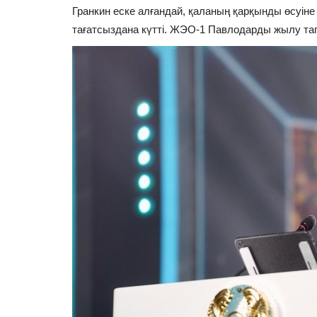
Гранкин еске алғандай, қаланың қарқынды өсуін
тағатсыздана күтті. ЖЭО-1 Павлодарды жылу т