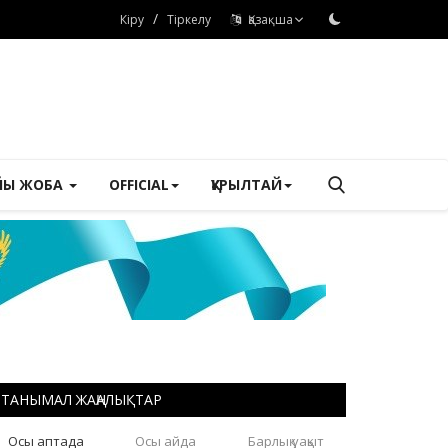
/
Кіру
Тіркелу
Қазақша
ЙЫ ЖОБА
OFFICIAL
ҚҰРЫЛТАЙ
ТАНЫМАЛ ЖАҢАЛЫҚТАР
Осы аптада
Осы айда
Барлық уақыт