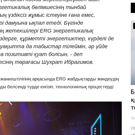
гетикалық бөлімшесінің тынбай
ң үздіксіз жұмыс істеуіне ғана емес,
әрі дамуына ықпал етеді. Бүгінде
Білім
ың жетекшілері ERG энергетикалық
здерге, құрметті энергетиктер, күрделі де
уақытта да табыстар тілеймін, әр үйде
а позитивті қуат болсын, - деп
сінің төрағасы Шухрат Ибрагимов.
 жанкештілігінің арқасында ERG жабдықтарды жөндеудің
ы белсенді түрде енгізіп, технологиялық процестерді
Павлодар колледждері еңбек
Б
ші
нарығына кадр даярлауды күшейтті
қ
т
Тамыз 7, 2026
0
187
Та
Түлектердің басым бөлігі дипломы бойынша қызмет
етуде.
е
Об
«Қ