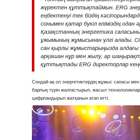
жүректен құттықтаймын. ERG энер
еңбектенуі тек біздің кәсіпорындарды
сонымен қатар бүкіл еліміздің одан 
Экология
Қазақстанның энергетика саласын
ұжымының жұмысынан үлгі алады. Сі
сан қырлы жұмыстарыңызда алдағы 
әрқашан нұр мен жылу, әр шаңырақт
құттықтады ERG директорлар кеңе
Сондай-ақ ол энергетиктердің жұмыс сапасы мен
барлық түрін жалғастырып, жасыл технологиялард
«Eco Force»: Павлодарда
цифрландырып жатқанын атап өтті.
экологиялық патрульдің екін
рейді...
Шілде 29, 2026
0
486
«Табиғат жасағы» мүшелері қаланың бірнеш
аумағында санитарлық жағдайды тексерді.