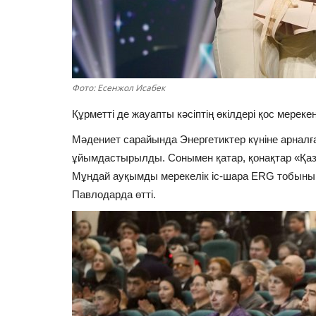
Фото: Есенжол Исабек
Құрметті де жауапты кәсіптің өкілдері қос мереке
Мәдениет сарайында Энергетиктер күніне арналғ
ұйымдастырылды. Сонымен қатар, қонақтар «Қаза
Мұндай ауқымды мерекелік іс-шара ERG тобыны
Павлодарда өтті.