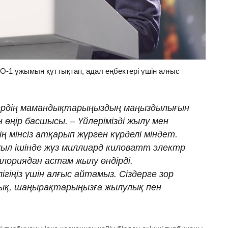
-1 ұжымын құттықтап, адал еңбектері үшін алғыс
іздердің мамандықтарыңыздың маңыздылығын
н өңір басшысы. – Үйлерімізді жылу мен
ң мінсіз атқарып жүрген күрделі міндет.
ыл ішінде жүз миллиард киловатт электр
лориядан астам жылу өндірді.
гіңіз үшін алғыс айтамыз. Сіздерге зор
ық, шаңырақтарыңызға жылулық пен