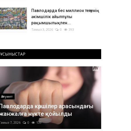
Павлодарда бес миллион теңгенің
әкімшілік айыппұлы
рақымшылықпен...
Тамыз 3, 2026
0
393
ҰСЫНЫСТАР
Әлеумет
Павлодарда көршілер арасындағы
жанжалға нүкте қойылды
Тамыз 7, 2026
0
139