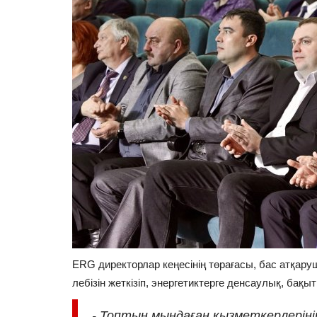
ERG директорлар кеңесінің төрағасы, бас атқар
лебізін жеткізіп, энергетиктерге денсаулық, бақы
- Топтың мыңдаған қызметкерлеріні