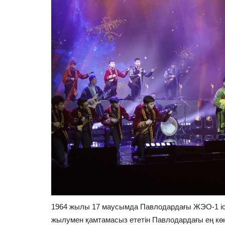
1964 жылы 17 маусымда Павлодардағы ЖЭО-1 іск
жылумен қамтамасыз ететін Павлодардағы ең кө