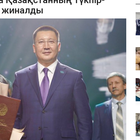
р жиналды