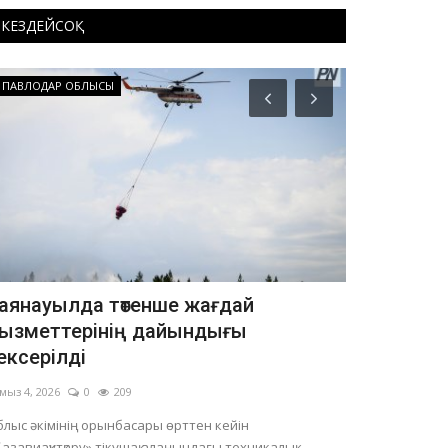
КЕЗДЕЙСОҚ
ПАВЛОДАР ОБЛЫСЫ
Даму
аянауылда төтенше жағдай
Павлодарл
ызметтерінің дайындығы
азамат» б
ексерілді
Тамыз 4, 2026
мыз 4, 2026
0
209
Өтінімдер 1 қаз
лыс әкімінің орынбасары өрттен кейін
азавиақұтқару» тікұшақ алаңындағы техникалық...