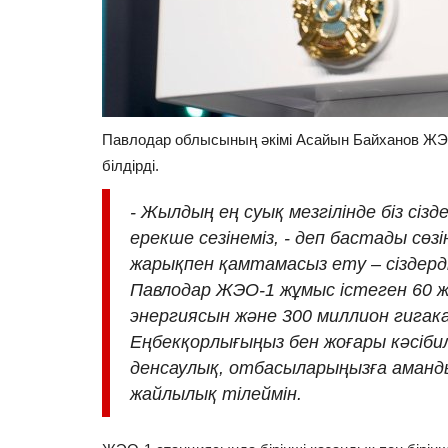
Павлодар облысының әкімі Асайын Байханов ЖЭО
білдірді.
- Жылдың ең суық мезгілінде біз с
ерекше сезінеміз, - деп бастады сөзі
жарықпен қамтамасыз ету – сіздерді
Павлодар ЖЭО-1 жұмыс істеген 60 ж
энергиясын және 300 миллион гигака
Еңбекқорлығыңыз бен жоғары кәсібилі
денсаулық, отбасыларыңызға аманд
жайлылық тілеймін.