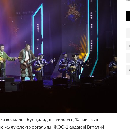
е қосылды. Бұл қаладағы үйлердің 40 пайызын
не жылу-электр орталығы. ЖЭО-1 ардагері Виталий