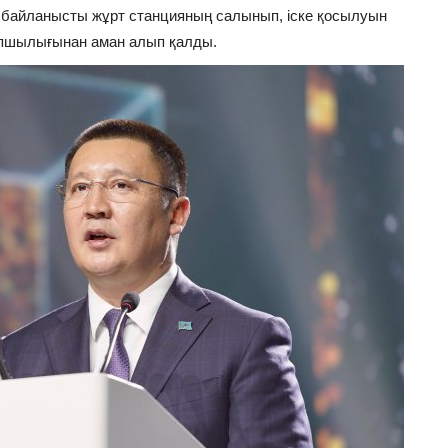
е байланысты жұрт станцияның салынып, іске қосылуын
апшылығынан аман алып қалды.