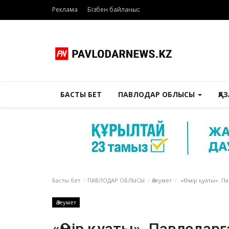
Реклама
Бізбен байланыс
БАСТЫ БЕТ
ПАВЛОДАР ОБЛЫСЫ
ҚА
Басты бет
ПАВЛОДАР ОБЛЫСЫ
Әлеумет
«Өмір қуаты». Па
Әлеумет
«Өмір қуаты». Павлодар