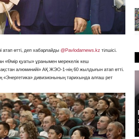
ні атап өтті, деп хабарлайды
@Pavlodarnews.kz
тілшісі.
ан «Өмір қуаты» ұранымен мерекелік кеш
қстан алюминийі» АҚ ЖЭО-1-нің 60 жылдығын атап өтті.
ң «Энергетика» дивизионының тарихында алғаш рет