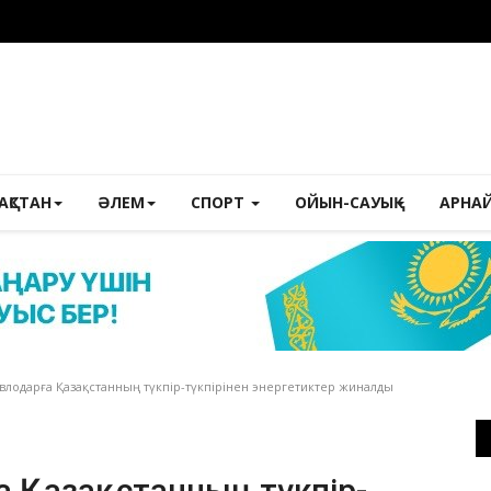
ЗАҚСТАН
ӘЛЕМ
СПОРТ
ОЙЫН-САУЫҚ
АРНА
влодарға Қазақстанның түкпір-түкпірінен энергетиктер жиналды
ға Қазақстанның түкпір-