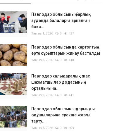
Павлодар облысының барлық
ауданда балаларға арналған
бокс...
Тамыз 1, 2026
0
437
Павлодар облысында картоптың
ерте сұрыптарын жинау басталды
Тамыз 3, 2026
0
418
Павлодар халықаралық жас
шахматшылар додасының
орталығына...
Тамыз 2, 2026
0
411
Павлодар облысының дарынды
оқушыларына ерекше жазғы
тарту...
Тамыз 3, 2026
0
403