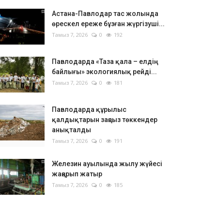
Астана-Павлодар тас жолында
өрескел ереже бұзған жүргізуші...
Тамыз 7, 2026
0
192
Павлодарда «Таза қала – елдің
байлығы» экологиялық рейді...
Тамыз 7, 2026
0
181
Павлодарда құрылыс
қалдықтарын заңсыз төккендер
анықталды
Тамыз 7, 2026
0
191
Железин ауылында жылу жүйесі
жаңарып жатыр
Тамыз 7, 2026
0
185