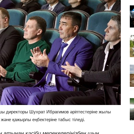
ушы директоры Шухрат Ибрагимов әріптестеріне жылы
т және қажырлы еңбектеріне табыс тіледі.
ң атынан кәсіби мерекелеріңізбен шын