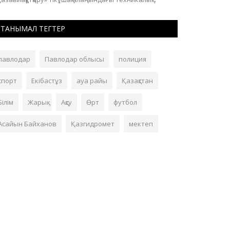
ТАНЫМАЛ ТЕГТЕР
павлодар
Павлодар облысы
полиция
спорт
Екібастұз
ауа райы
Қазақстан
Білім
Жарық
Ақсу
Өрт
футбол
Асайын Байханов
Қазгидромет
мектеп