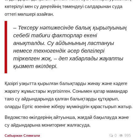
көтерілуі мен су деңгейінің төмендеуі салдарынан суда
оттегі мөлшері азайған.
– Тексеру нәтижесінде балық қырылуының
себебі табиғи факторлар екені
анықталды. Су айдынының ластануы
немесе техногендік әсер белгілері
тіркелген жоқ, – деп хабарлады жауапты
қызмет өкілдері.
Қазіргі уақытта қырылған балықтарды жинау және кәдеге
жарату жұмыстары жүргізілген. Сонымен қатар мамандар
таяз су айдындарында қалған балықтарды құтқарып,
оларды Ертіс өзеніне жіберу мүмкіндігін қарастырып жатыр.
Ведомство өкілдерінің айтуынша, жағдай бақылауда және
су айдындарына мониторинг жалғасуда.
0
995
Сабыржан Слямғали