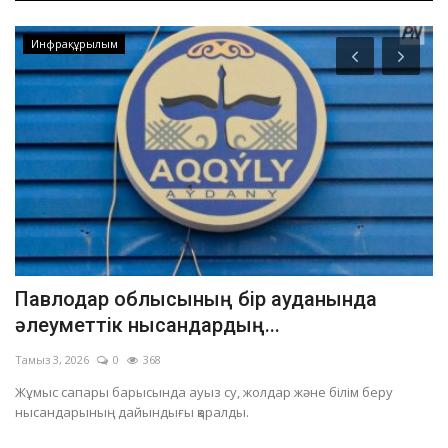
Инфрақұрылым
Павлодар облысының бір ауданында
П
әлеуметтік нысандардың...
а
Тамыз 3, 2026
0
368
Ма
Жұмыс сапары барысында ауыз су, жолдар және білім беру
Ша
нысандарының дайындығы қаралды.
Әл