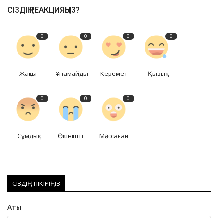
СІЗДІҢ РЕАКЦИЯҢЫЗ?
0
0
0
0
Жақсы
Ұнамайды
Керемет
Қызық
0
0
0
Сұмдық
Өкінішті
Мәссаған
СІЗДІҢ ПІКІРІҢІЗ
Аты