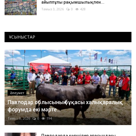
айыппұлы рақымшылықпен...
Тамыз 3, 2026
0
428
ҰСЫНЫСТАР
Әлеумет
Павлодар облысының бұқасы халықаралық
форумда екі мәрте...
Тамыз 8, 2026
0
194
Павлодарда көршілер арасындағы