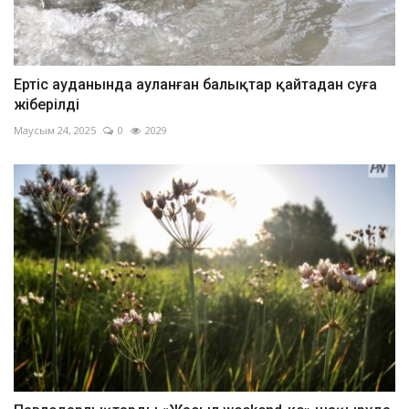
Ертіс ауданында ауланған балықтар қайтадан суға
жіберілді
Маусым 24, 2025
0
2029