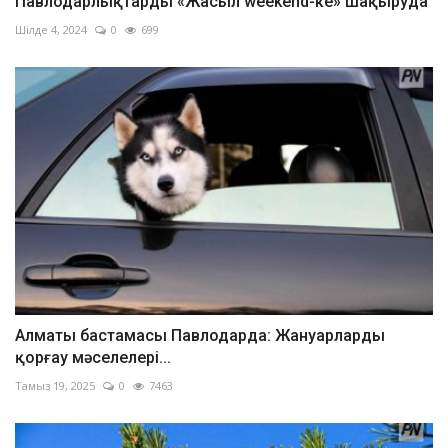
Павлодарлықтарды «Жасыл weekend-ке» шақыруда
Шілде 4, 2024
0
699
Алматы бастамасы Павлодарда: Жануарларды
қорғау мәселелері...
Тамыз 19, 2025
0
7463