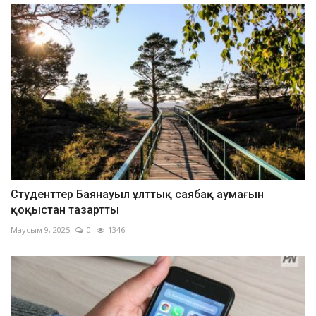
Студенттер Баянауыл ұлттық саябақ аумағын
қоқыстан тазартты
Маусым 9, 2025
0
1346