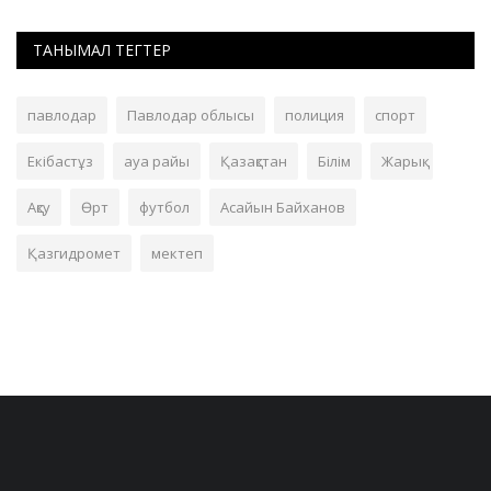
ТАНЫМАЛ ТЕГТЕР
павлодар
Павлодар облысы
полиция
спорт
Екібастұз
ауа райы
Қазақстан
Білім
Жарық
Ақсу
Өрт
футбол
Асайын Байханов
Қазгидромет
мектеп