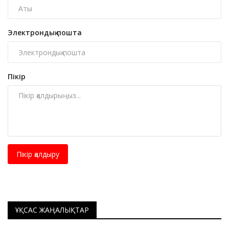
Электрондық пошта
Пікір
Пікір қалдыру
ҰҚСАС ЖАҢАЛЫҚТАР