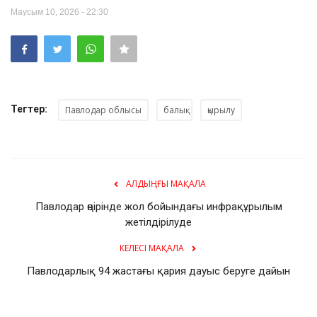
Маусым 10, 2026 - 22:30
Тегтер:
Павлодар облысы
балық
қырылу
АЛДЫҢҒЫ МАҚАЛА
Павлодар өңірінде жол бойындағы инфрақұрылым
жетілдірілуде
КЕЛЕСІ МАҚАЛА
Павлодарлық 94 жастағы қария дауыс беруге дайын