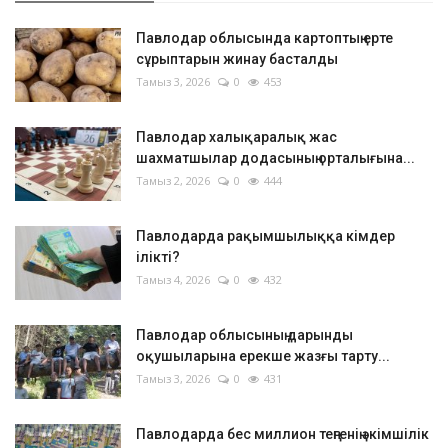
Павлодар облысында картоптың ерте
сұрыптарын жинау басталды
Тамыз 3, 2026
0
453
Павлодар халықаралық жас
шахматшылар додасының орталығына...
Тамыз 2, 2026
0
444
Павлодарда рақымшылыққа кімдер
ілікті?
Тамыз 4, 2026
0
432
Павлодар облысының дарынды
оқушыларына ерекше жазғы тарту...
Тамыз 3, 2026
0
431
Павлодарда бес миллион теңгенің әкімшілік