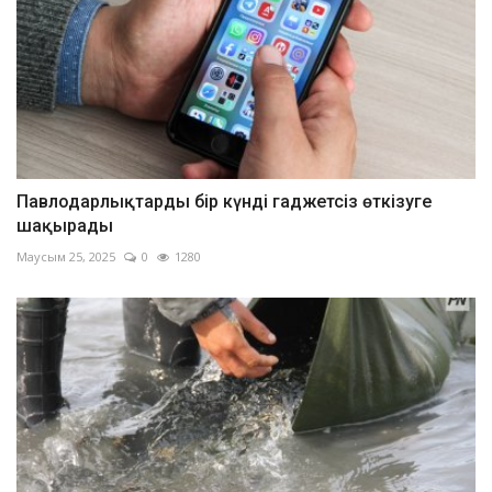
Павлодарлықтарды бір күнді гаджетсіз өткізуге
шақырады
Маусым 25, 2025
0
1280