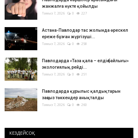
жанжалға нүкте қойылды
Тамыз 7, 2026
0
227
Астана-Павлодар тас жолында өрескел
ереже бұзған жүргізуші...
Тамыз 7, 2026
0
258
Павлодарда «Таза қала – елдің байлығы»
экологиялық рейді...
Тамыз 7, 2026
0
251
Павлодарда құрылыс қалдықтарын
заңсыз төккендер анықталды
Тамыз 7, 2026
0
260
КЕЗДЕЙСОҚ