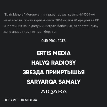
"Ертiс Медиа" Мемлекеттік тіркеу туралы куәлік: №14564-АА
мемлекеттік тіркеу туралы куәлік 2014 жылғы 20 қыркүйекте ҚР
Инвестиция және даму министрлігі байланыс, ақпараттандыру
және ақпарат комитетімен берілген
OUR PROJECTS
ӘЛЕУМЕТТІК МЕДИА