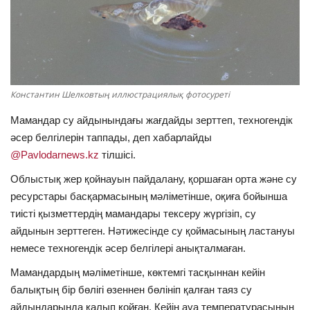
ОЙЫН-САУЫҚ
АРНАЙЫ ЖОБА
OFFICIAL
Константин Шелковтың иллюстрациялық фотосуреті
Мамандар су айдынындағы жағдайды зерттеп, техногендік
Құрылтай
әсер белгілерін таппады, деп хабарлайды
@Pavlodarnews.kz
тілшісі.
Тілді тандаңыз
Облыстық жер қойнауын пайдалану, қоршаған орта және су
Қазақша
Русский
ресурстары басқармасының мәліметінше, оқиға бойынша
тиісті қызметтердің мамандары тексеру жүргізіп, су
айдынын зерттеген. Нәтижесінде су қоймасының ластануы
немесе техногендік әсер белгілері анықталмаған.
Мамандардың мәліметінше, көктемгі тасқыннан кейін
балықтың бір бөлігі өзеннен бөлініп қалған таяз су
айдындарында қалып қойған. Кейін ауа температурасының