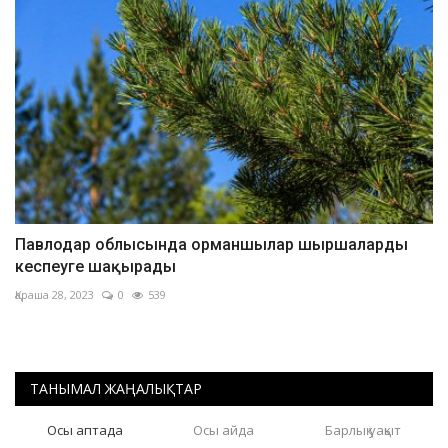
Павлодар облысында орманшылар шыршаларды
кеспеуге шақырады
Қараша 28, 2023
0
539
ТАНЫМАЛ ЖАҢАЛЫҚТАР
Осы аптада
Осы айда
Барлық уақыт