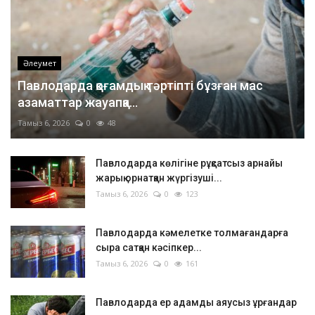
Әлеумет
Павлодарда қоғамдық тәртіпті бұзған мас
азаматтар жауапқа...
Тамыз 6, 2026
0
48
Павлодарда көлігіне рұқсатсыз арнайы
жарық орнатқан жүргізуші...
Тамыз 6, 2026
0
123
Павлодарда кәмелетке толмағандарға
сыра сатқан кәсіпкер...
Тамыз 6, 2026
0
161
Павлодарда ер адамды аяусыз ұрғандар