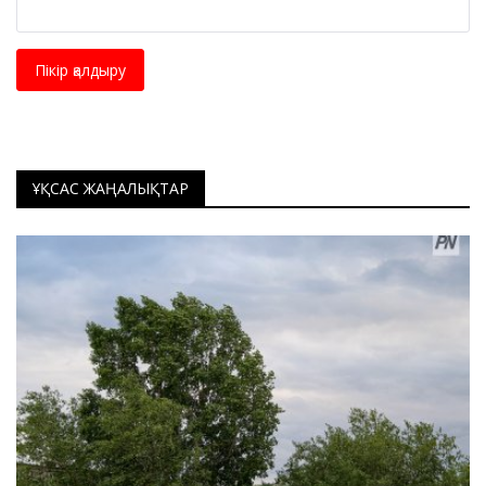
Пікір қалдыру
ҰҚСАС ЖАҢАЛЫҚТАР