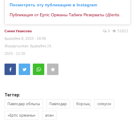
Посмотреть эту публикацию в Instagram
Публикация от Ертіс Орманы Табиғи Резерваты (@ertisormany_2003)
0
51822
Сәния Уваисова
Қыркүйек 8, 2025 - 18:06
Жаңартылған: Қыркүйек 24,
2025 - 12:26
Тегтер:
Павлодар облысы
Павлодар
борсық
сілеусін
«Ертіс орманы»
апан