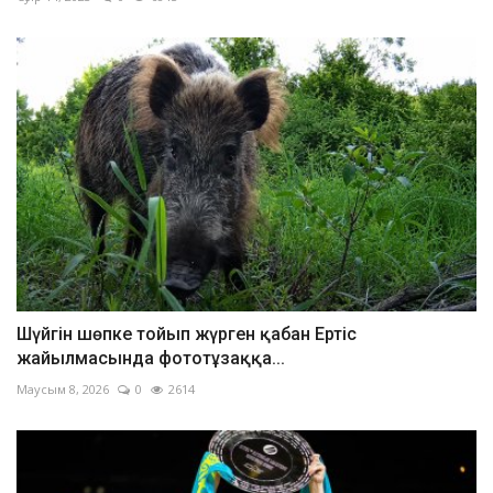
Шүйгін шөпке тойып жүрген қабан Ертіс
жайылмасында фототұзаққа...
Маусым 8, 2026
0
2614