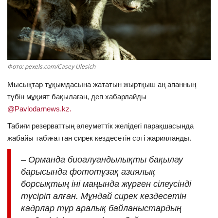
ОЙЫН-САУЫҚ
АРНАЙЫ ЖОБА
OFFICIAL
Фото: pexels.com/Casey Ulesich
Мысықтар тұқымдасына жататын жыртқыш аң апанның
Құрылтай
түбін мұқият бақылаған, деп хабарлайды
@Pavlodarnews.kz.
Тілді тандаңыз
Табиғи резерваттың әлеуметтік желідегі парақшасында
Қазақша
Русский
жабайы табиғаттан сирек кездесетін сәті жарияланды.
– Орманда биоалуандылықты бақылау
барысында фототұзақ азиялық
борсықтың іні маңында жүрген сілеусінді
түсіріп алған. Мұндай сирек кездесетін
кадрлар түр аралық байланыстардың