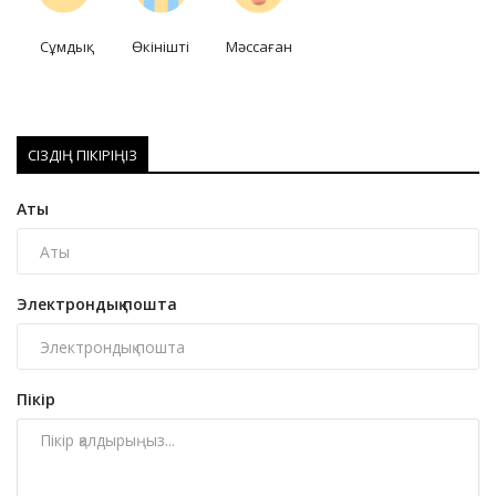
Сұмдық
Өкінішті
Мәссаған
СІЗДІҢ ПІКІРІҢІЗ
Аты
Электрондық пошта
Пікір