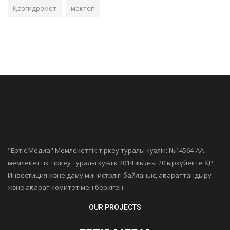
Қазгидромет
мектеп
"Ертiс Медиа" Мемлекеттік тіркеу туралы куәлік: №14564-АА
мемлекеттік тіркеу туралы куәлік 2014 жылғы 20 қыркүйекте ҚР
Инвестиция және даму министрлігі байланыс, ақпараттандыру
және ақпарат комитетімен берілген
OUR PROJECTS