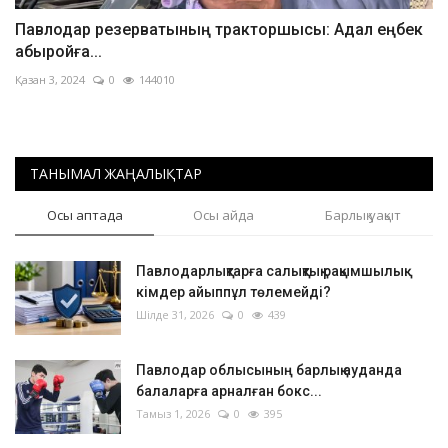
Павлодар резерватының тракторшысы: Адал еңбек
абыройға...
Қазан 3, 2024
0
144010
ТАНЫМАЛ ЖАҢАЛЫҚТАР
Осы аптада
Осы айда
Барлық уақыт
Павлодарлықтарға салықтық рақымшылық:
кімдер айыппұл төлемейді?
Шілде 31, 2026
0
439
Павлодар облысының барлық ауданда
балаларға арналған бокс...
Тамыз 1, 2026
0
395