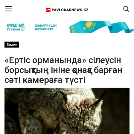
Кіру
Тіркелу
Видео
Басты бет
«Ертіс орманында» сілеусін
борсықтың ініне қонаққа барған
Бізбен байланыс
сәті камераға түсті
ПАВЛОДАР ОБЛЫСЫ
ҚАЗАҚСТАН
ӘЛЕМ
Спорт