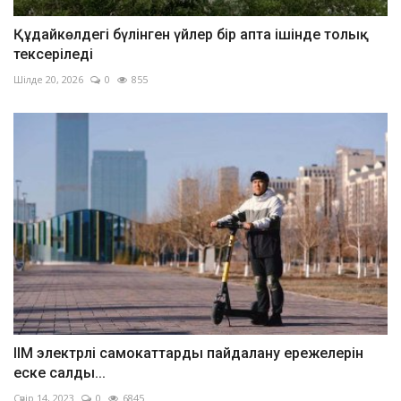
Құдайкөлдегі бүлінген үйлер бір апта ішінде толық
тексеріледі
Шілде 20, 2026
0
855
ІІМ электрлі самокаттарды пайдалану ережелерін
еске салды...
Сәуір 14, 2023
0
6845