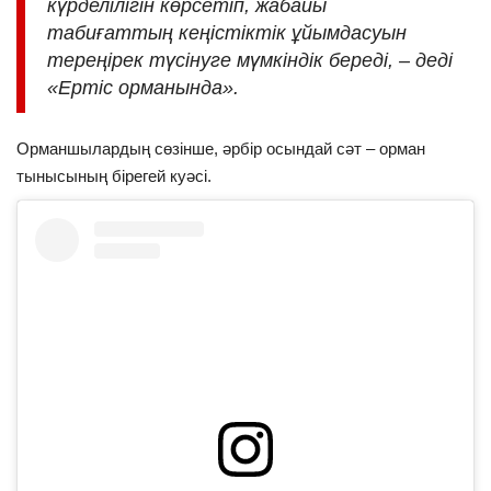
күрделілігін көрсетіп, жабайы
табиғаттың кеңістіктік ұйымдасуын
тереңірек түсінуге мүмкіндік береді, – деді
«Ертіс орманында».
Орманшылардың сөзінше, әрбір осындай сәт – орман
тынысының бірегей куәсі.