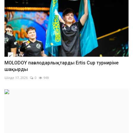
MOLODOY павлодарлықтарды Ertis Cup турниріне
шақырды
Шілде 17, 2026
0
969