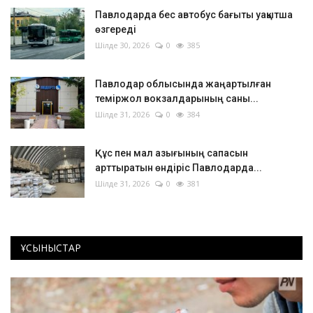
Павлодарда бес автобус бағыты уақытша
өзгереді
Шілде 30, 2026
0
385
Павлодар облысында жаңартылған
теміржол вокзалдарының саны...
Шілде 31, 2026
0
384
Құс пен мал азығының сапасын
арттыратын өндіріс Павлодарда...
Шілде 31, 2026
0
381
ҰСЫНЫСТАР