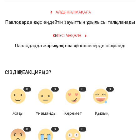
АЛДЫҢҒЫ МАҚАЛА
Павлодарда қоқыс өңдейтін зауыттың құрылысы талқыланады
КЕЛЕСІ МАҚАЛА
Павлодарда жарық уақытша қай көшелерде өшіріледі
СІЗДІҢ РЕАКЦИЯҢЫЗ?
0
0
0
0
Жақсы
Ұнамайды
Керемет
Қызық
0
0
0