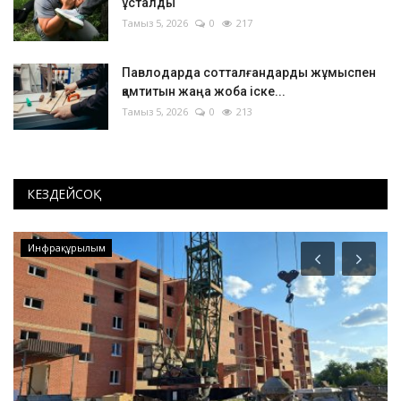
ұсталды
Тамыз 5, 2026
0
217
Павлодарда сотталғандарды жұмыспен
қамтитын жаңа жоба іске...
Тамыз 5, 2026
0
213
КЕЗДЕЙСОҚ
Инфрақұрылым