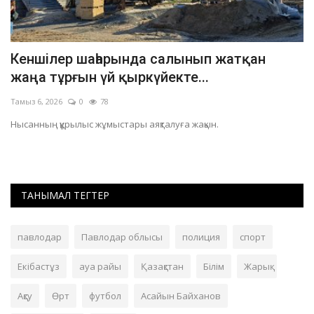
Кеншілер шаһарында салынып жатқан
П
жаңа тұрғын үй қыркүйекте...
о
Тамыз 6, 2026
0
78
Та
Нысанның құрылыс жұмыстары аяқталуға жақын.
Же
ТАНЫМАЛ ТЕГТЕР
павлодар
Павлодар облысы
полиция
спорт
Екібастұз
ауа райы
Қазақстан
Білім
Жарық
Ақсу
Өрт
футбол
Асайын Байханов