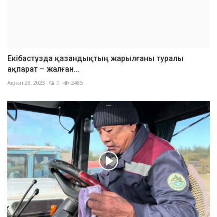
Екібастұзда қазандықтың жарылғаны туралы
ақпарат – жалған...
Ақпан 28, 2023
0
2485