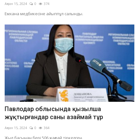
Ақпан 15, 2024
0
374
Емхана медбикесіне айыппұл салынды.
Павлодар облысында қызылша
жұқтырғандар саны азаймай тұр
Ақпан 15, 2024
0
364
Жыл басынан бері 506 жағдай тіркелген.