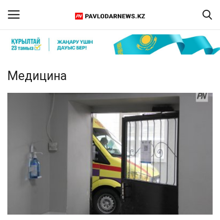
Кіру
Тіркелу
Медицина
Басты бет
Бізбен байланыс
ПАВЛОДАР ОБЛЫСЫ
ҚАЗАҚСТАН
ӘЛЕМ
Спорт