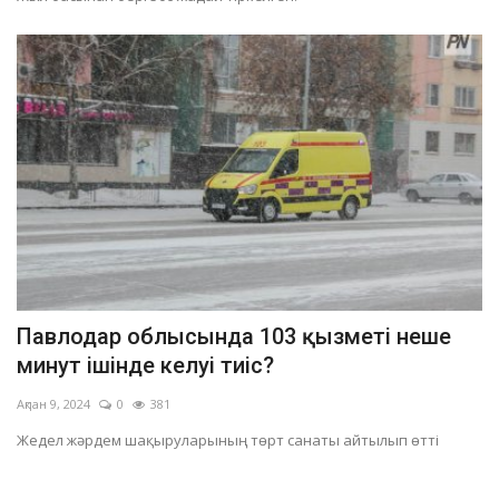
Павлодар облысында 103 қызметі неше
минут ішінде келуі тиіс?
Ақпан 9, 2024
0
381
Жедел жәрдем шақыруларының төрт санаты айтылып өтті