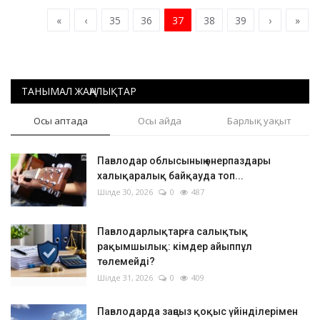
«
‹
35
36
37
38
39
›
»
ТАНЫМАЛ ЖАҢАЛЫҚТАР
Осы аптада
Осы айда
Барлық уақыт
Павлодар облысының өнерпаздары
халықаралық байқауда топ...
Шілде 30, 2026
0
487
Павлодарлықтарға салықтық
рақымшылық: кімдер айыппұл
төлемейді?
Шілде 31, 2026
0
409
Павлодарда заңсыз қоқыс үйінділерімен