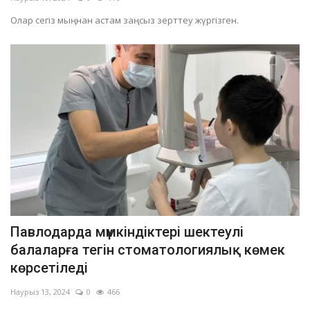
Олар сегіз мыңнан астам заңсыз зерттеу жүргізген.
Павлодарда мүмкіндіктері шектеулі
балаларға тегін стоматологиялық көмек
көрсетіледі
Наурыз 13, 2024
0
466