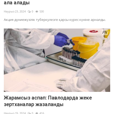
ала алады
Наурыз 23, 2024
0
530
Акция дүниежүзілік туберкулезге қарсы күрес күніне арналды.
Жарамсыз аспап: Павлодарда жеке
зертханалар жазаланды
Наурыз 19, 2024
0
416