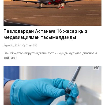
Павлодардан Астанаға 16 жасар қыз
медавиациямен тасымалданды
Ақпан 24, 2024
0
537
Оған бірқатар вирустық және аутоиммунды аурулар диагнозы
қойылған.