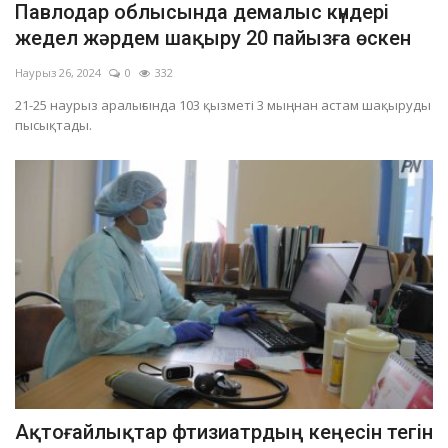
Павлодар облысында демалыс күндері
ОЙЫН-САУЫҚ
жедел жәрдем шақыру 20 пайызға өскен
Наурыз 26, 2024
0
332
АРНАЙЫ ЖОБА
21-25 наурыз аралығында 103 қызметі 3 мыңнан астам шақыруды
пысықтады.
OFFICIAL
Құрылтай
Тілді тандаңыз
Қазақша
Русский
Ақтоғайлықтар фтизиатрдың кеңесін тегін