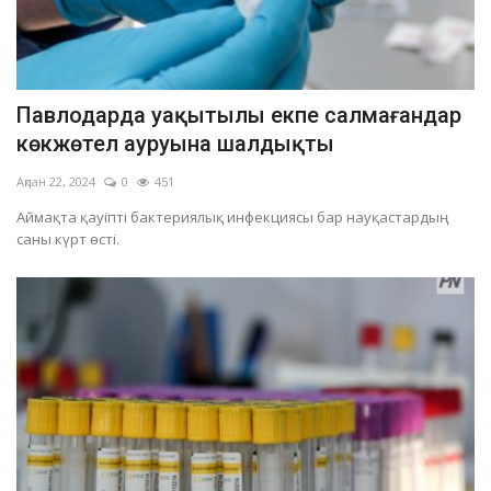
Павлодарда уақытылы екпе салмағандар
көкжөтел ауруына шалдықты
Ақпан 22, 2024
0
451
Аймақта қауіпті бактериялық инфекциясы бар науқастардың
саны күрт өсті.