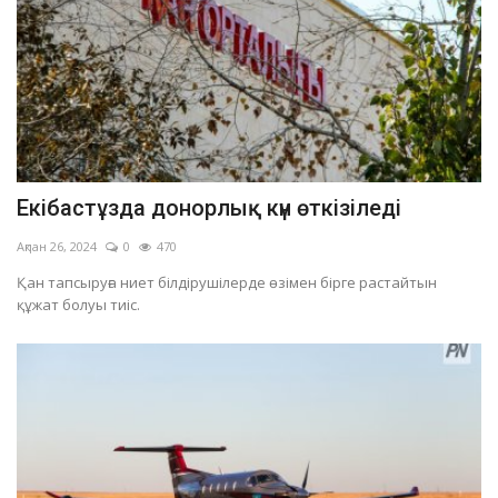
Екібастұзда донорлық күн өткізіледі
Ақпан 26, 2024
0
470
Қан тапсыруға ниет білдірушілерде өзімен бірге растайтын
құжат болуы тиіс.