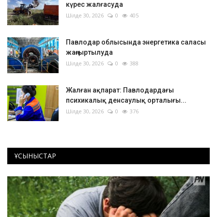
күрес жалғасуда
Шілде 30, 2026
0
405
Павлодар облысында энергетика саласы
жаңғыртылуда
Шілде 30, 2026
0
388
Жалған ақпарат: Павлодардағы
психикалық денсаулық орталығы...
Шілде 30, 2026
0
376
ҰСЫНЫСТАР