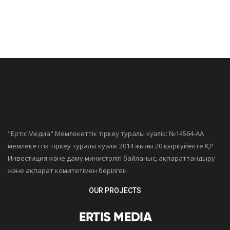
"Ертiс Медиа" Мемлекеттік тіркеу туралы куәлік: №14564-АА
мемлекеттік тіркеу туралы куәлік 2014 жылғы 20 қыркүйекте ҚР
Инвестиция және даму министрлігі байланыс, ақпараттандыру
және ақпарат комитетімен берілген
OUR PROJECTS