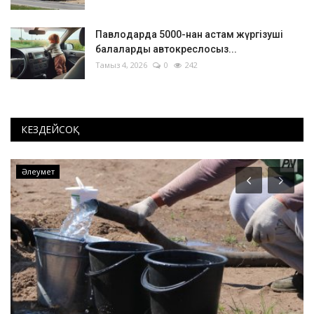
Павлодарда 5000-нан астам жүргізуші
балаларды автокреслосыз...
Тамыз 4, 2026
0
242
КЕЗДЕЙСОҚ
Әлеумет