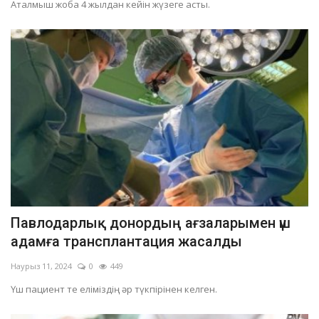
Аталмыш жоба 4 жылдан кейін жүзеге асты.
Павлодарлық донордың ағзаларымен үш
адамға трансплантация жасалды
Наурыз 11, 2024
0
449
Үш пациент те еліміздің әр түкпірінен келген.