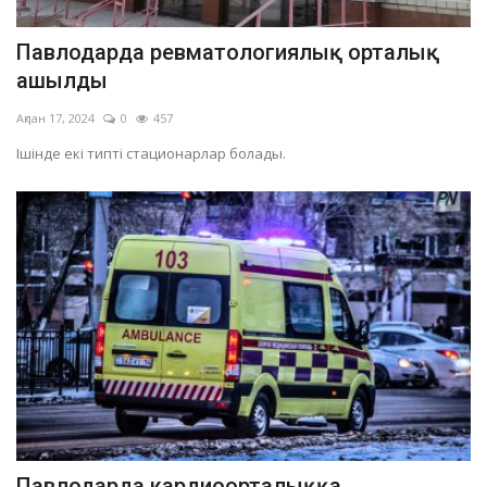
Павлодарда ревматологиялық орталық
ашылды
Ақпан 17, 2024
0
457
Ішінде екі типті стационарлар болады.
Павлодарда кардиоорталыққа