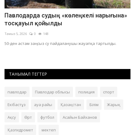
а
Павлодарда судың «көлеңкелі нарығына»
П
тосқауыл қойылды
о
Тамыз 5, 2026
0
148
Та
50-ден астам заңсыз су пайдаланушы жауапқа тартылды.
Ол
Ал
ТАНЫМАЛ ТЕГТЕР
павлодар
Павлодар облысы
полиция
спорт
Екібастұз
ауа райы
Қазақстан
Білім
Жарық
Ақсу
Өрт
футбол
Асайын Байханов
Қазгидромет
мектеп