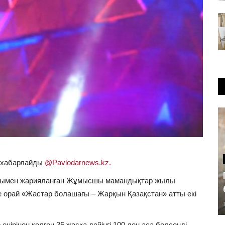
п хабарлайды
@Pavlodarnews.kz.
ығымен жарияланған Жұмысшы мамандықтар жылы
 орай «Жастар болашағы – Жарқын Қазақстан» атты екі
.
 өңірінен келген 35 жасқа дейінгі 100 ден аса белсенді,