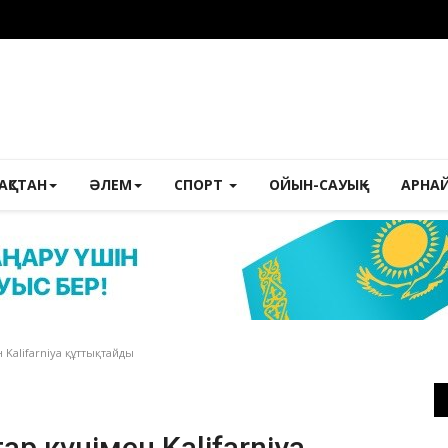
ЗАҚСТАН
ӘЛЕМ
СПОРТ
ОЙЫН-САУЫҚ
АРНА
Kalifarniya құттықтайды
р күнімен Kalifarniya