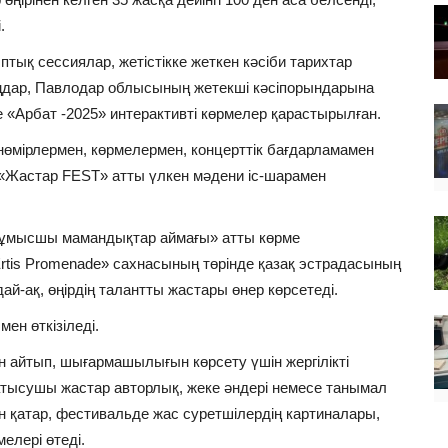
і.
ық сессиялар, жетістікке жеткен кәсіби тарихтар
аңдар, Павлодар облысының жетекші кәсіпорындарына
 «Арбат -2025» интерактивті көрмелер қарастырылған.
өмірлермен, көрмелермен, концерттік бағдарламамен
н «Жастар FEST» атты үлкен мәдени іс-шарамен
 жұмысшы мамандықтар аймағы» атты көрме
rtis Promenade» сахнасының төрінде қазақ эстрадасының
ндай-ақ, өңірдің талантты жастары өнер көрсетеді.
ен өткізіледі.
ән айтып, шығармашылығын көрсету үшін жергілікті
Қатысушы жастар авторлық, жеке әндері немесе танымал
н қатар, фестивальде жас суретшілердің картиналары,
елері өтеді.