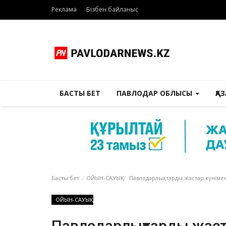
Реклама
Бізбен байланыс
БАСТЫ БЕТ
ПАВЛОДАР ОБЛЫСЫ
ҚА
Басты бет
ОЙЫН-САУЫҚ
Павлодарлықтарды жастар күнімен 
ОЙЫН-САУЫҚ
Павлодарлықтарды жаста