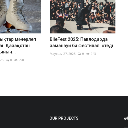
ықтар мәнерлеп
BileFest 2025: Павлодарда
ан Қазақстан
заманауи би фестивалі өтеді
ының...
Маусым 27, 2025
0
943
025
0
798
OUR PROJECTS
Ә