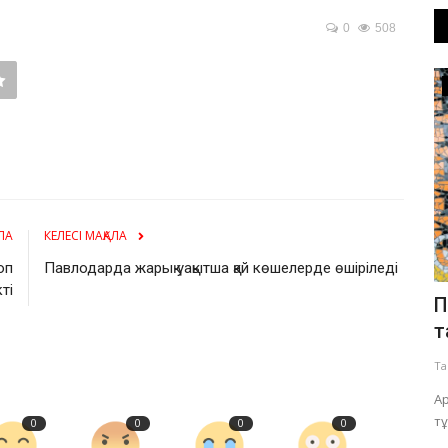
0
508
ПАВЛОДАР ОБЛЫСЫ
ЛА
КЕЛЕСІ МАҚАЛА
оп
Павлодарда жарық уақытша қай көшелерде өшіріледі
ті
Павлодарлықтардың Құрылтай
П
сайлауына қатысты ең жиі қоятын...
т
Тамыз 5, 2026
0
192
Та
сының бір
Дауыс беретін учаскеңіздің мекенжайын алдын ала
Ар
нақтылап алған жөн.
тұ
0
0
0
0