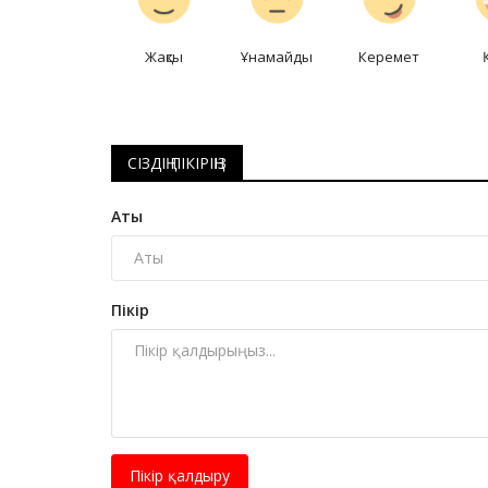
Жақсы
Ұнамайды
Керемет
СІЗДІҢ ПІКІРІҢІЗ
Аты
Пікір
Пікір қалдыру