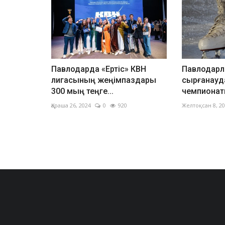
Павлодарда «Ертіс» КВН
Павлодарл
лигасының жеңімпаздары
сырғанауд
300 мың теңге...
чемпионат
Қараша 26, 2024
0
920
Желтоқсан 8, 2