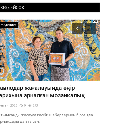
КЕЗДЕЙСОҚ
Мәдениет
Экономика
авлодар жағалауында өңір
Павлодар 
арихына арналған мозаикалық...
жерде кө
мыз 4, 2026
0
273
Шілде 24, 2026
т-нысанды жасауға кәсіби шеберлермен бірге қала
Облыс орталығы
рғындары да қатысқан.
үй құрылысының