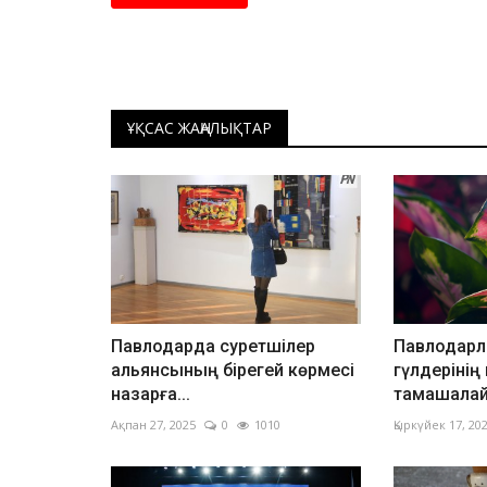
ҰҚСАС ЖАҢАЛЫҚТАР
Павлодарда суретшілер
Павлодарл
альянсының бірегей көрмесі
гүлдерінің
назарға...
тамашалай
Ақпан 27, 2025
0
1010
Қыркүйек 17, 20