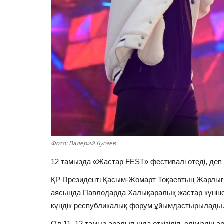
Фото: Валерий Бугаев
12 тамызда «Жастар FEST» фестивалі өтеді, де
ҚР Президенті Қасым-Жомарт Тоқаевтың Жарл
аясында Павлодарда Халықаралық жастар күніне
күндік республикалық форум ұйымдастырылады
Ол 11–12 тамыз аралығында өткізіліп, еліміздің әр