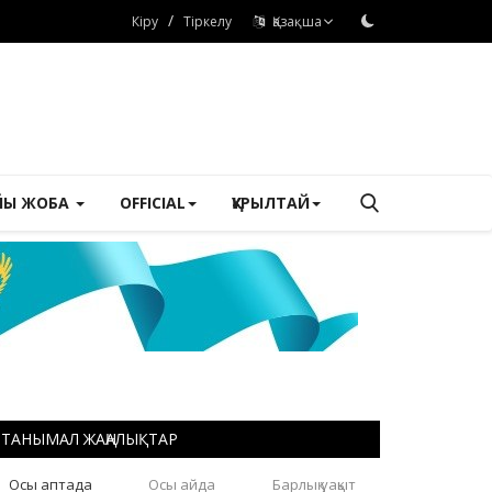
/
Кіру
Тіркелу
Қазақша
ЙЫ ЖОБА
OFFICIAL
ҚҰРЫЛТАЙ
ТАНЫМАЛ ЖАҢАЛЫҚТАР
Осы аптада
Осы айда
Барлық уақыт