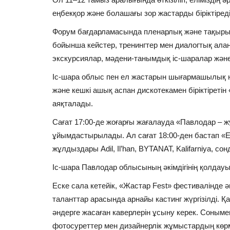
еңбекқор және болашағы зор жастарды біріктіред
Форум бағдарламасында пленарлық және тақырыпт
бойынша кейстер, тренингтер мен диалогтық ал
экскурсиялар, мәдени-танымдық іс-шаралар және
Іс-шара облыс пен ел жастарын шығармашылық н
және кешкі ашық аспан дискотекамен біріктіреті
аяқталады.
Сағат 17:00-де жоғарғы жағалауда «Павлодар –
ұйымдастырылады. Ал сағат 18:00-ден бастап «E
жұлдыздары Adil, Il’han, BYTANAT, Kalifarniya, со
Іс-шара Павлодар облысының әкімдігінің қолдауым
Еске сала кетейік, «Жастар Fest» фестивалінде 
таланттар арасында арнайы кастинг жүргізілді. 
әндерге жасаған каверлерін ұсыну керек. Соныме
фотосуреттер мен дизайнерлік жұмыстардың көрм