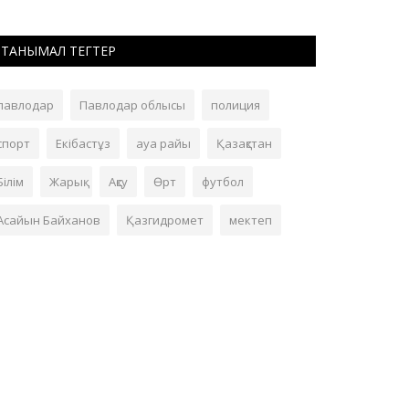
ТАНЫМАЛ ТЕГТЕР
павлодар
Павлодар облысы
полиция
спорт
Екібастұз
ауа райы
Қазақстан
Білім
Жарық
Ақсу
Өрт
футбол
Асайын Байханов
Қазгидромет
мектеп