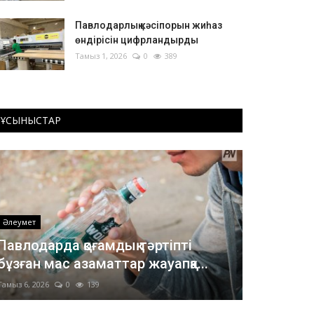
Павлодарлық кәсіпорын жиһаз
өндірісін цифрландырды
Тамыз 1, 2026
0
389
ҰСЫНЫСТАР
Әлеумет
Павлодарда қоғамдық тәртіпті
бұзған мас азаматтар жауапқа...
Тамыз 6, 2026
0
139