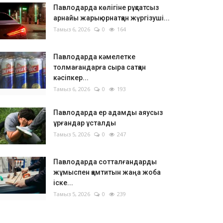
Павлодарда көлігіне рұқсатсыз
арнайы жарық орнатқан жүргізуші...
Тамыз 6, 2026
0
164
Павлодарда кәмелетке
толмағандарға сыра сатқан
кәсіпкер...
Тамыз 6, 2026
0
193
Павлодарда ер адамды аяусыз
ұрғандар ұсталды
Тамыз 5, 2026
0
247
Павлодарда сотталғандарды
жұмыспен қамтитын жаңа жоба
іске...
Тамыз 5, 2026
0
239